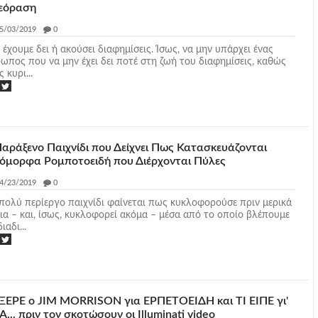
εόραση
5/03/2019
_
0
 έχουμε δει ή ακούσει διαφημίσεις. Ίσως, να μην υπάρχει ένας
ωπος που να μην έχει δει ποτέ στη ζωή του διαφημίσεις, καθώς
 κυρι...
Παράξενο Παιχνίδι που Δείχνει Πως Κατασκευάζονται
όμορφα Ρομποτοειδή που Διέρχονται Πύλες
4/23/2019
_
0
πολύ περίεργο παιχνίδι φαίνεται πως κυκλοφορούσε πριν μερικά
ια – και, ίσως, κυκλοφορεί ακόμα – μέσα από το οποίο βλέπουμε
ιαδι...
ΗΞΕΡΕ ο JIM MORRISON για ΕΡΠΕΤΟΕΙΔΗ και ΤΙ ΕΙΠΕ γι'
... πριν τον σκοτώσουν οι Illuminati video