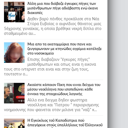
Άλλη μια που διάβαζε έγκυρες πήγες των
μισάνθρωπων πήγε αδιάβαστη ενώ έκανε
διακοπές
Δηθεν βαρύ πένθος προκάλεσε στα Νέα
Στύρα Ευβοίας ο αιφνίδιος θάνατος μιας
56χρονης γυναίκας, η οποία βρέθηκε νεκρή δίπλα στο
σταθμευμένο αυ...
Μια απο τα εκατομμύρια που πανε και
ζευγαρωνουν με κτηνώδες αγρίμια κατέληξε
στο νοσοκομείο
Επισης διαβαζουν "έγκυρες πήγες"
μισάνθρωπων και οπως ειναι η εικονα
τους στο ιντερνετ ετσι ειναι και στην ζωη τους,
τουτεστιν ο...
Ακούστε κάποιον Γάκη που ειναι δείγμα του
μέσου νεοέλληνα που ισοπεδώνει κάθε
έννοια της στοιχειώδους λογικής
Αλλο ενα δειγμα δηδεν φωστηρα
νεοελληνα και "Γιατρου " περιορισμενης
νοημοσυνης που φαινεται οταν μιλανε για "ναζι" κ...
Ἡ Ἐγκύκλιος τοῦ Καποδίστρια ποὺ
ἀπαγόρευε στοὺς ὑπαλλήλους τοῦ Ἑλληνικοῦ