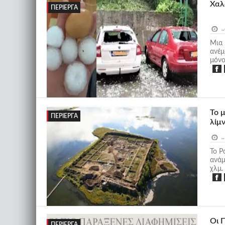
Χαλ
ΠΕΡΊΕΡΓΑ
..
Μια 
ανέμ
μόνο 
Το 
ΠΕΡΊΕΡΓΑ
λίμ
..
Το P
ανάμ
χλμ. 
Οι 
ΠΕΡΊΕΡΓΑ