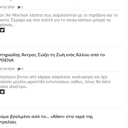
4/01/2019
_
1
τον Jim Morrison λέγεται πως ασχολούνταν με το παράξενο και το
κοτο. Έγραψε και είπε πολλά για το οποία κάποιοι μπορεί να
άσισα...
τηριώδης Άντρας Σώζει τη Ζωή ενός Άλλου από το
ΥΘΕΝΑ
3/10/2019
_
0
περίεργο βίντεο από κάμερα ασφαλείας κυκλοφορεί και έχει
αλέσει μεγάλη φρενίτιδα εντυπώσεων, καθώς, όπως θα δείτε
αλεί ιδιαίτερα...
σμα βγαλμένο από το… «Alien» στα νερά της
τραλίας