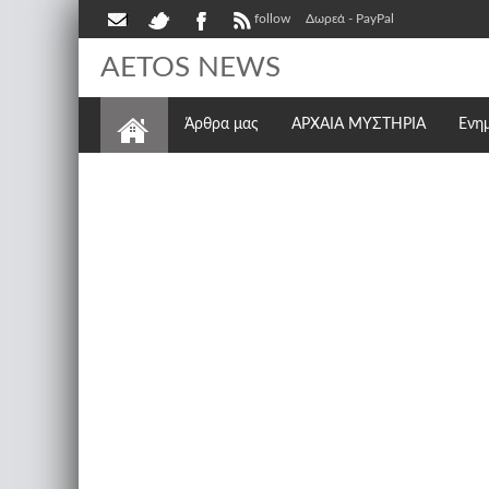
follow
Δωρεά - PayPal
AETOS NEWS
Άρθρα μας
ΑΡΧΑΙΑ ΜΥΣΤΗΡΙΑ
Ενη