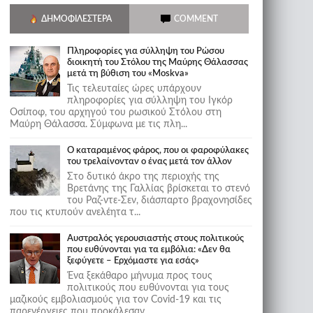
ΔΗΜΟΦΙΛΈΣΤΕΡΑ
COMMENT
Πληροφορίες για σύλληψη του Ρώσου
διοικητή του Στόλου της Mαύρης Θάλασσας
μετά τη βύθιση του «Moskva»
Τις τελευταίες ώρες υπάρχουν
πληροφορίες για σύλληψη του Ιγκόρ
Οσίποφ, του αρχηγού του ρωσικού Στόλου στη
Μαύρη Θάλασσα. Σύμφωνα με τις πλη...
Ο καταραμένος φάρος, που οι φαροφύλακες
του τρελαίνονταν ο ένας μετά τον άλλον
Στο δυτικό άκρο της περιοχής της
Βρετάνης της Γαλλίας βρίσκεται το στενό
του Ραζ-ντε-Σεν, διάσπαρτο βραχονησίδες
που τις κτυπούν ανελέητα τ...
Αυστραλός γερουσιαστής στους πολιτικούς
που ευθύνονται για τα εμβόλια: «Δεν θα
ξεφύγετε – Ερχόμαστε για εσάς»
Ένα ξεκάθαρο μήνυμα προς τους
πολιτικούς που ευθύνονται για τους
μαζικούς εμβολιασμούς για τον Covid-19 και τις
παρενέργειες που προκάλεσαν...