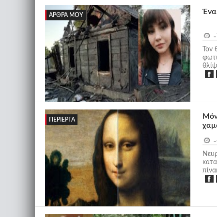
Ένα
ΆΡΘΡΑ ΜΟΥ
..
Τον 
φωτι
θλίψ
Μόνα
ΠΕΡΊΕΡΓΑ
χαμ
..
Νευρ
κατα
πίνα