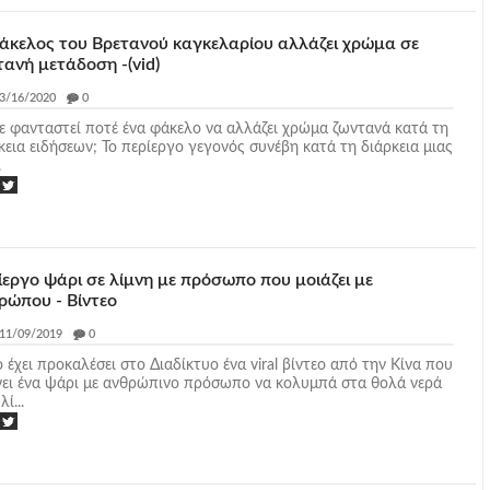
άκελος του Βρετανού καγκελαρίου αλλάζει χρώμα σε
τανή μετάδοση -(vid)
3/16/2020
_
0
ε φανταστεί ποτέ ένα φάκελο να αλλάζει χρώμα ζωντανά κατά τη
κεια ειδήσεων; Το περίεργο γεγονός συνέβη κατά τη διάρκεια μιας
.
ίεργο ψάρι σε λίμνη με πρόσωπο που μοιάζει με
ρώπου - Βίντεο
11/09/2019
_
0
 έχει προκαλέσει στο Διαδίκτυο ένα viral βίντεο από την Κίνα που
νει ένα ψάρι με ανθρώπινο πρόσωπο να κολυμπά στα θολά νερά
λί...