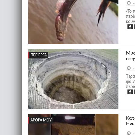
..
«Το 
περί
κουν
Μυσ
ΠΕΡΊΕΡΓΑ
στη
..
Tερά
φαιν
περιο
Κατ
ΆΡΘΡΑ ΜΟΥ
Ηνω
..