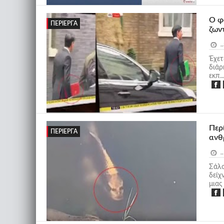
Ο φ
ΠΕΡΊΕΡΓΑ
ζων
..
Έχετ
διάρ
εκπ..
Περ
ΠΕΡΊΕΡΓΑ
ανθ
..
Σάλο
δείχ
μιας 