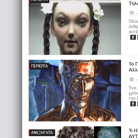
Τηλ
..
Όλοι
άνθρ
αυτές
Το 
ΠΕΡΊΕΡΓΑ
Αλλ
..
Ένα 
χρόν
την δ
Τι 
ΑΝΕΞΉΓΗΤΑ.
ΑΥΤΑ