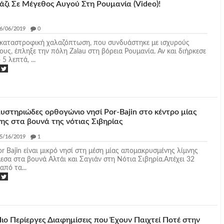
άζι Σε Μέγεθος Αυγού Στη Ρουμανία (Video)!
6/06/2019
_
0
καταστροφική χαλαζόπτωση, που συνδυάστηκε με ισχυρούς
ους, έπληξε την πόλη Zalau στη βόρεια Ρουμανία. Αν και διήρκεσε
5 λεπτά, ...
μυστηριώδες ορθογώνιο νησί Por-Bajin στο κέντρο μίας
νης στα βουνά της νότιας Σιβηρίας
5/16/2019
_
1
or Bajin είναι μικρό νησί στη μέση μίας απομακρυσμένης λίμνης
εσα στα βουνά Αλτάι και Σαγιάν στη Νότια Σιβηρία.Απέχει 32
από τα...
Πιο Περίεργες Διαφημίσεις που Έχουν Παιχτεί Ποτέ στην