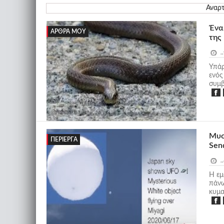
Αναρτ
Ένα
ΆΡΘΡΑ ΜΟΥ
της 
..
Υπάρ
ενός
συμβ
Μυσ
ΠΕΡΊΕΡΓΑ
Sen
..
Η εμ
πάνω
κυμα