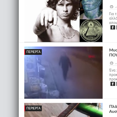
..
Για 
αλλό
αποφ
Μυσ
ΠΕΡΊΕΡΓΑ
ΠΟ
..
Ένα 
προκ
προκ
Πλά
ΠΕΡΊΕΡΓΑ
Αυσ