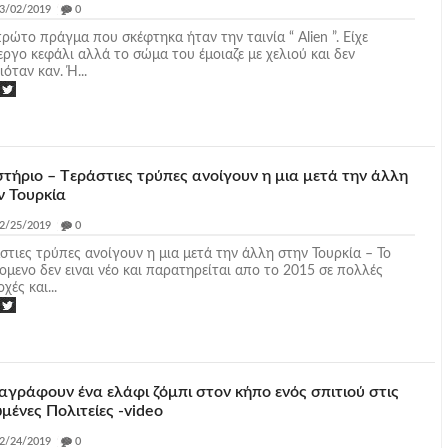
3/02/2019
_
0
πρώτο πράγμα που σκέφτηκα ήταν την ταινία “ Alien ”. Είχε
εργο κεφάλι αλλά το σώμα του έμοιαζε με χελιού και δεν
ιόταν καν. Ή...
τήριο – Tεράστιες τρύπες ανοίγουν η μια μετά την άλλη
ν Τουρκία
2/25/2019
_
0
στιες τρύπες ανοίγουν η μια μετά την άλλη στην Τουρκία – Το
ομενο δεν ειναι νέο και παρατηρείται απο το 2015 σε πολλές
χές και...
αγράφουν ένα ελάφι ζόμπι στον κήπο ενός σπιτιού στις
μένες Πολιτείες -video
2/24/2019
_
0