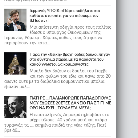
Γερμανός ΥΠΟΙΚ: «Πάρτε ποδήλατο και
καθίστε στο σπίτι για να πιέσουμε τον
Β.Πούτιν»!
Μια απίστευτη οδηγία προς τους πολίτες
έδωσε ο υπουργός Οικονομικών της
Γερμανίας Ρόμπερτ Χάμπεκ, καθώς τους ζήτησε να
περιορίσουν την κατα...
Πάρα την «θεϊκή» βροχή ορδες δούλοι πήγαν
στο σύνταγμα παρέα με τα παράσιτα του
κακού γνωστοί ως κομμουνιστες
Μυαλο δεν βαζουν οι δουλοι του Γιαχβε
και των φυλων του εδω και πανω απο 20
αιωνες ουτε με τα διαβολικα κομμουνιστικα μπολια
εβαλαν μαλ...
ΓΙΑΤΙ ΡΕ ....ΠΑΛΙΑΝΘΡΩΠΕ ΠΑΠΑΔΟΠΟΥΛΕ
ΜΟΥ ΕΔΩΣΕΣ 20ΕΤΕΣ ΔΑΝΕΙΟ ΓΙΑ ΣΠΙΤΙ ΜΕ
ΟΡΟ ΝΑ ΕΧΕΙ ...ΤΟΥΑΛΕΤΑ ΜΕΣΑ;
Η επιστολή ενός Δημοκράτη,διαβάστε το
μέχρι τέλους...40 χρόνια μετά και ακόμα
τυραννάς τα .... καημένα παιδιά της νέας τάξης. Γιατί
βρε άθ...