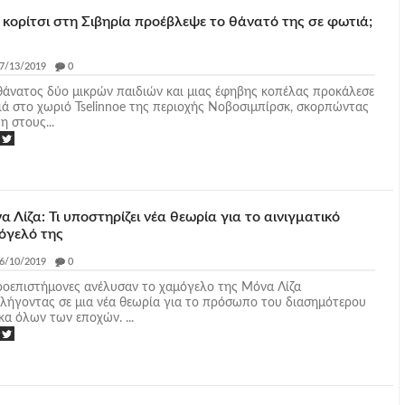
 κορίτσι στη Σιβηρία προέβλεψε το θάνατό της σε φωτιά;
7/13/2019
_
0
θάνατος δύο μικρών παιδιών και μιας έφηβης κοπέλας προκάλεσε
ά στο χωριό Tselinnoe της περιοχής Νοβοσιμπίρσκ, σκορπώντας
η στους...
 Λίζα: Τι υποστηρίζει νέα θεωρία για το αινιγματικό
όγελό της
6/10/2019
_
0
οεπιστήμονες ανέλυσαν το χαμόγελο της Μόνα Λίζα
λήγοντας σε μια νέα θεωρία για το πρόσωπο του διασημότερου
κα όλων των εποχών. ...