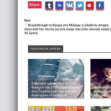
Share:
Next
Breakthrough το θαύμα στο Μιζούρι: η αληθινή ιστορία
πίσω από την ταινία για ένα αγόρι που ηταν κλινικά νεκρό 
45 λεπτά
ΠΑΡΟΜΟΙΑ ΑΡΘΡΑ
Σοβιετικοί ερευνητές στη
δεκαετία του 1960 ισχυρίστηκαν
Βρέθηκαν 
ότι η Σελήνη ήταν ένα τεχνητό
ανθρωποειδ
διαστημικό αντικείμενο!
Μογγολία;