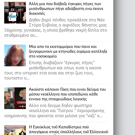
Άλλη μια που διάβαζε έγκυρες πήγες των
μισάνθρωπων πήγε αδιάβαστη ενώ έκανε
διακοπές
Δηθεν βαρύ πένθος προκάλεσε στα Νέα
Στύρα Ευβοίας ο αιφνίδιος θάνατος μιας
56χρονης γυναίκας, η οποία βρέθηκε νεκρή δίπλα στο
σταθμευμένο αυ...
Μια απο τα εκατομμύρια που πανε και
ζευγαρωνουν με κτηνώδες αγρίμια κατέληξε
στο νοσοκομείο
Επισης διαβαζουν "έγκυρες πήγες"
μισάνθρωπων και οπως ειναι η εικονα
τους στο ιντερνετ ετσι ειναι και στην ζωη τους,
τουτεστιν ο...
Ακούστε κάποιον Γάκη που ειναι δείγμα του
μέσου νεοέλληνα που ισοπεδώνει κάθε
έννοια της στοιχειώδους λογικής
Αλλο ενα δειγμα δηδεν φωστηρα
νεοελληνα και "Γιατρου " περιορισμενης
νοημοσυνης που φαινεται οταν μιλανε για "ναζι" κ...
Ἡ Ἐγκύκλιος τοῦ Καποδίστρια ποὺ
ἀπαγόρευε στοὺς ὑπαλλήλους τοῦ Ἑλληνικοῦ