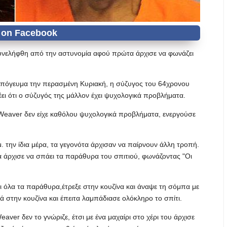
υνελήφθη από την αστυνομία αφού πρώτα άρχισε να φωνάζει
 απόγευμα την περασμένη Κυριακή, η σύζυγος του 64χρονου
έει ότι ο σύζυγός της μάλλον έχει ψυχολογικά προβλήματα.
 Weaver δεν είχε καθόλου ψυχολογικά προβλήματα, ενεργούσε
μ. την ίδια μέρα, τα γεγονότα άρχισαν να παίρνουν άλλη τροπή.
α άρχισε να σπάει τα παράθυρα του σπιτιού, φωνάζοντας "Οι
 όλα τα παράθυρα,έτρεξε στην κουζίνα και άναψε τη σόμπα με
 στην κουζίνα και έπειτα λαμπάδιασε ολόκληρο το σπίτι.
aver δεν το γνώριζε, έτσι με ένα μαχαίρι στο χέρι του άρχισε