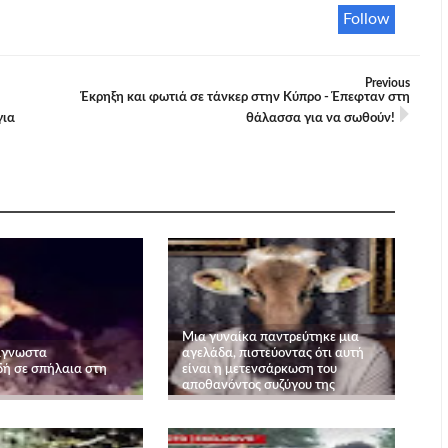
Follow
Previous
Έκρηξη και φωτιά σε τάνκερ στην Κύπρο - Έπεφταν στη
για
θάλασσα για να σωθούν!
Μια γυναίκα παντρεύτηκε μια
άγνωστα
αγελάδα, πιστεύοντας ότι αυτή
ή σε σπήλαια στη
είναι η μετενσάρκωση του
αποθανόντος συζύγου της