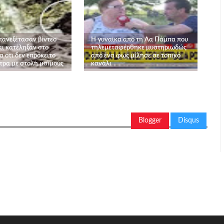
επανεξέτασαν βίντεο
Η γυναίκα από τη Λα Πάμπα που
και κατέληξαν στο
τηλεμεταφέρθηκε μυστηριωδώς
 ότι δεν επρόκειτο
από ένα φως μίλησε σε τοπικό
ντρα με στολή μαϊμούς
κανάλι
Blogger
Disqus