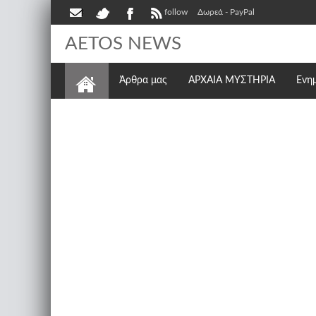
follow
Δωρεά - PayPal
AETOS NEWS
Άρθρα μας
ΑΡΧΑΙΑ ΜΥΣΤΗΡΙΑ
Ενη