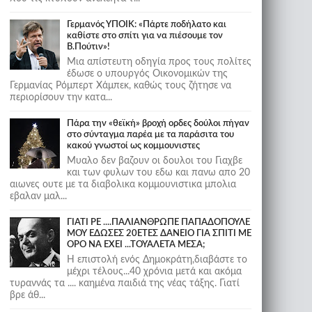
Γερμανός ΥΠΟΙΚ: «Πάρτε ποδήλατο και
καθίστε στο σπίτι για να πιέσουμε τον
Β.Πούτιν»!
Μια απίστευτη οδηγία προς τους πολίτες
έδωσε ο υπουργός Οικονομικών της
Γερμανίας Ρόμπερτ Χάμπεκ, καθώς τους ζήτησε να
περιορίσουν την κατα...
Πάρα την «θεϊκή» βροχή ορδες δούλοι πήγαν
στο σύνταγμα παρέα με τα παράσιτα του
κακού γνωστοί ως κομμουνιστες
Μυαλο δεν βαζουν οι δουλοι του Γιαχβε
και των φυλων του εδω και πανω απο 20
αιωνες ουτε με τα διαβολικα κομμουνιστικα μπολια
εβαλαν μαλ...
ΓΙΑΤΙ ΡΕ ....ΠΑΛΙΑΝΘΡΩΠΕ ΠΑΠΑΔΟΠΟΥΛΕ
ΜΟΥ ΕΔΩΣΕΣ 20ΕΤΕΣ ΔΑΝΕΙΟ ΓΙΑ ΣΠΙΤΙ ΜΕ
ΟΡΟ ΝΑ ΕΧΕΙ ...ΤΟΥΑΛΕΤΑ ΜΕΣΑ;
Η επιστολή ενός Δημοκράτη,διαβάστε το
μέχρι τέλους...40 χρόνια μετά και ακόμα
τυραννάς τα .... καημένα παιδιά της νέας τάξης. Γιατί
βρε άθ...