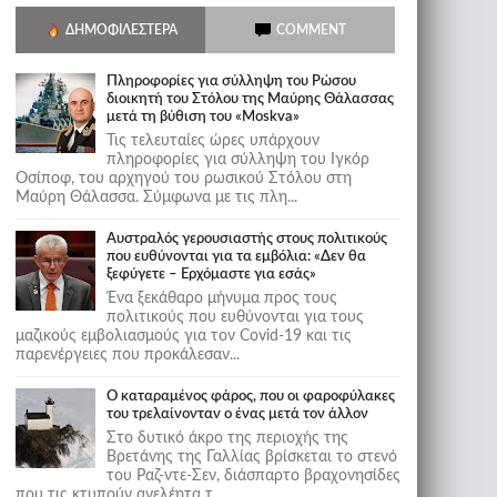
ΔΗΜΟΦΙΛΈΣΤΕΡΑ
COMMENT
Πληροφορίες για σύλληψη του Ρώσου
διοικητή του Στόλου της Mαύρης Θάλασσας
μετά τη βύθιση του «Moskva»
Τις τελευταίες ώρες υπάρχουν
πληροφορίες για σύλληψη του Ιγκόρ
Οσίποφ, του αρχηγού του ρωσικού Στόλου στη
Μαύρη Θάλασσα. Σύμφωνα με τις πλη...
Αυστραλός γερουσιαστής στους πολιτικούς
που ευθύνονται για τα εμβόλια: «Δεν θα
ξεφύγετε – Ερχόμαστε για εσάς»
Ένα ξεκάθαρο μήνυμα προς τους
πολιτικούς που ευθύνονται για τους
μαζικούς εμβολιασμούς για τον Covid-19 και τις
παρενέργειες που προκάλεσαν...
Ο καταραμένος φάρος, που οι φαροφύλακες
του τρελαίνονταν ο ένας μετά τον άλλον
Στο δυτικό άκρο της περιοχής της
Βρετάνης της Γαλλίας βρίσκεται το στενό
του Ραζ-ντε-Σεν, διάσπαρτο βραχονησίδες
που τις κτυπούν ανελέητα τ...