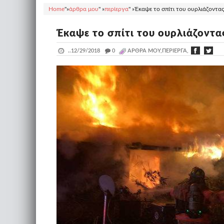
Home
"»
άρθρα μου
" »
περίεργα
" »
Έκαψε το σπίτι του ουρλιάζοντας 
Έκαψε το σπίτι του ουρλιάζοντα
..
12/29/2018
_
0
ΆΡΘΡΑ ΜΟΥ,ΠΕΡΊΕΡΓΑ,