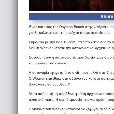
Ένας κάτοικος της Daytona Beach στην Φλόριντα, σ
για βρικόλακες και στη συνέχεια έκαψε το σπίτι του.
Σύμφωνα με την local10.com , περίπου στις δύο το
Melvin Weaver κάλεσε την αστυνομία και άρχισε να λ
Ωστόσο, όταν η αστυνομία έφτασε διαπίστωσε ότι ο
και μιλούσε φυσιολογικά .
Η αστυνομία έφυγε από το σπίτι τους, αλλά στις 7 μ.
Ο Weaver επιτέθηκε στη σύζυγό του και στη συνέχει
βρικόλακες θα αμυνθούν!" .
Μετά από αυτή τη παράξενη φράση άρχισε να σπάσει
πλαστικά πιάτα. Η φωτιά εμφανίστηκε για πρώτη φορά
Η γυναίκα του Weaver κατάφερε να ξεφύγει, αλλά ο We