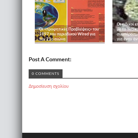
Οι ειδικοί 
Οι «προφητικές Προβλέψεις» του
με το Yeti 
1997 του περιοδικού Wired για
συμπέρασμα
τον 21ο αιώνα
για έναν ά
Post A Comment:
0 COMMENTS
Δημοσίευση σχολίου