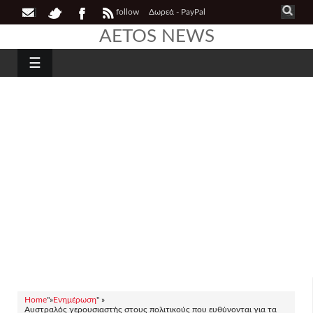
follow
Δωρεά - PayPal
AETOS NEWS
☰
Home
"»
Ενημέρωση
" »
Αυστραλός γερουσιαστής στους πολιτικούς που ευθύνονται για τα