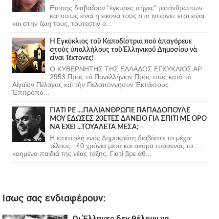
Επισης διαβαζουν "έγκυρες πήγες" μισάνθρωπων
και οπως ειναι η εικονα τους στο ιντερνετ ετσι ειναι
και στην ζωη τους, τουτεστιν ο...
Ἡ Ἐγκύκλιος τοῦ Καποδίστρια ποὺ ἀπαγόρευε
στοὺς ὑπαλλήλους τοῦ Ἑλληνικοῦ Δημοσίου νὰ
εἶναι Τέκτονες!
Ο ΚΥΒΕΡΝΗΤΗΣ ΤΗΣ ΕΛΛΑΔΟΣ ΕΓΚΥΚΛΙΟΣ ΑΡ.
2953 Πρὸς τὸ Πανελλήνιον Πρὸς τοὺς κατὰ τὸ
Αἰγαῖον Πέλαγος καὶ τὴν Πελοπόννησον Ἐκτάκτους
Ἐπιτρόπο...
ΓΙΑΤΙ ΡΕ ....ΠΑΛΙΑΝΘΡΩΠΕ ΠΑΠΑΔΟΠΟΥΛΕ
ΜΟΥ ΕΔΩΣΕΣ 20ΕΤΕΣ ΔΑΝΕΙΟ ΓΙΑ ΣΠΙΤΙ ΜΕ ΟΡΟ
ΝΑ ΕΧΕΙ ...ΤΟΥΑΛΕΤΑ ΜΕΣΑ;
Η επιστολή ενός Δημοκράτη,διαβάστε το μέχρι
τέλους...40 χρόνια μετά και ακόμα τυραννάς τα ....
καημένα παιδιά της νέας τάξης. Γιατί βρε άθ...