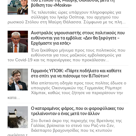
του Στόλου της Mαύρης Θάλασσας μετά τη
βύθιση του «Moskva»
Τις τελευταίες ώρες υπάρχουν πληροφορίες για
σύλληψη του Ιγκόρ Οσίποφ, του αρχηγού του
ρωσικού Στόλου στη Μαύρη Θάλασσα. Σύμφωνα με τις πλη...
Αυστραλός γερουσιαστής στους πολιτικούς που
ευθύνονται για τα εμβόλια: «Δεν θα ξεφύγετε –
Ερχόμαστε για εσάς»
Ένα ξεκάθαρο μήνυμα προς τους πολιτικούς που
ευθύνονται για τους μαζικούς εμβολιασμούς για
τον Covid-19 και τις παρενέργειες που προκάλεσαν...
Γερμανός ΥΠΟΙΚ: «Πάρτε ποδήλατο και καθίστε
στο σπίτι για να πιέσουμε τον Β.Πούτιν»!
Μια απίστευτη οδηγία προς τους πολίτες έδωσε ο
υπουργός Οικονομικών της Γερμανίας Ρόμπερτ
Χάμπεκ, καθώς τους ζήτησε να περιορίσουν την
κατα...
Ο καταραμένος φάρος, που οι φαροφύλακες του
τρελαίνονταν ο ένας μετά τον άλλον
Στο δυτικό άκρο της περιοχής της Βρετάνης της
Γαλλίας βρίσκεται το στενό του Ραζ-ντε-Σεν,
διάσπαρτο βραχονησίδες που τις κτυπούν
ανελέητα τ...