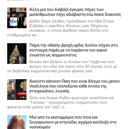
Άλλη μια που διάβαζε έγκυρες πήγες των
μισάνθρωπων πήγε αδιάβαστη ενώ έκανε διακοπές
Δηθεν βαρύ πένθος προκάλεσε στα Νέα Στύρα
Ευβοίας ο αιφνίδιος θάνατος μιας 56χρονης
γυναίκας, η οποία βρέθηκε νεκρή δίπλα στο
σταθμευμένο αυ...
Πάρα την «θεϊκή» βροχή ορδες δούλοι πήγαν στο
σύνταγμα παρέα με τα παράσιτα του κακού
γνωστοί ως κομμουνιστες
Μυαλο δεν βαζουν οι δουλοι του Γιαχβε και των
φυλων του εδω και πανω απο 20 αιωνες ουτε με
τα διαβολικα κομμουνιστικα μπολια εβαλαν μαλ...
Ακούστε κάποιον Γάκη που ειναι δείγμα του μέσου
νεοέλληνα που ισοπεδώνει κάθε έννοια της
στοιχειώδους λογικής
Αλλο ενα δειγμα δηδεν φωστηρα νεοελληνα και
"Γιατρου " περιορισμενης νοημοσυνης που
φαινεται οταν μιλανε για "ναζι" κ...
Μια απο τα εκατομμύρια που πανε και
ζευγαρωνουν με κτηνώδες αγρίμια κατέληξε στο
νοσοκομείο