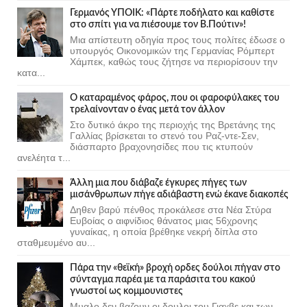
Γερμανός ΥΠΟΙΚ: «Πάρτε ποδήλατο και καθίστε
στο σπίτι για να πιέσουμε τον Β.Πούτιν»!
Μια απίστευτη οδηγία προς τους πολίτες έδωσε ο
υπουργός Οικονομικών της Γερμανίας Ρόμπερτ
Χάμπεκ, καθώς τους ζήτησε να περιορίσουν την
κατα...
Ο καταραμένος φάρος, που οι φαροφύλακες του
τρελαίνονταν ο ένας μετά τον άλλον
Στο δυτικό άκρο της περιοχής της Βρετάνης της
Γαλλίας βρίσκεται το στενό του Ραζ-ντε-Σεν,
διάσπαρτο βραχονησίδες που τις κτυπούν
ανελέητα τ...
Άλλη μια που διάβαζε έγκυρες πήγες των
μισάνθρωπων πήγε αδιάβαστη ενώ έκανε διακοπές
Δηθεν βαρύ πένθος προκάλεσε στα Νέα Στύρα
Ευβοίας ο αιφνίδιος θάνατος μιας 56χρονης
γυναίκας, η οποία βρέθηκε νεκρή δίπλα στο
σταθμευμένο αυ...
Πάρα την «θεϊκή» βροχή ορδες δούλοι πήγαν στο
σύνταγμα παρέα με τα παράσιτα του κακού
γνωστοί ως κομμουνιστες
Μυαλο δεν βαζουν οι δουλοι του Γιαχβε και των