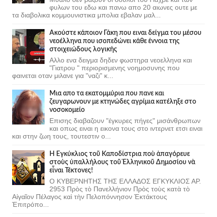
φυλων του εδω και πανω απο 20 αιωνες ουτε με
τα διαβολικα κομμουνιστικα μπολια εβαλαν μαλ...
Ακούστε κάποιον Γάκη που ειναι δείγμα του μέσου
νεοέλληνα που ισοπεδώνει κάθε έννοια της
στοιχειώδους λογικής
Αλλο ενα δειγμα δηδεν φωστηρα νεοελληνα και
"Γιατρου " περιορισμενης νοημοσυνης που
φαινεται οταν μιλανε για "ναζι" κ...
Μια απο τα εκατομμύρια που πανε και
ζευγαρωνουν με κτηνώδες αγρίμια κατέληξε στο
νοσοκομείο
Επισης διαβαζουν "έγκυρες πήγες" μισάνθρωπων
και οπως ειναι η εικονα τους στο ιντερνετ ετσι ειναι
και στην ζωη τους, τουτεστιν ο...
Ἡ Ἐγκύκλιος τοῦ Καποδίστρια ποὺ ἀπαγόρευε
στοὺς ὑπαλλήλους τοῦ Ἑλληνικοῦ Δημοσίου νὰ
εἶναι Τέκτονες!
Ο ΚΥΒΕΡΝΗΤΗΣ ΤΗΣ ΕΛΛΑΔΟΣ ΕΓΚΥΚΛΙΟΣ ΑΡ.
2953 Πρὸς τὸ Πανελλήνιον Πρὸς τοὺς κατὰ τὸ
Αἰγαῖον Πέλαγος καὶ τὴν Πελοπόννησον Ἐκτάκτους
Ἐπιτρόπο...