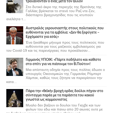
τρελαίνονταν ο ένας μετά τον άλλον
Στο δυτικό άκρο της περιοχής της Βρετάνης της
Γαλλίας βρίσκεται το στενό του Ραζ-ντε-Σεν,
διάσπαρτο βραχονησίδες που τις κτυπούν
ανελέητα τ...
Αυστραλός γερουσιαστής στους πολιτικούς που
ευθύνονται για τα εμβόλια: «Δεν θα ξεφύγετε –
Ερχόμαστε για εσάς»
Ένα ξεκάθαρο μήνυμα προς τους πολιτικούς που
ευθύνονται για τους μαζικούς εμβολιασμούς για
τον Covid-19 και τις παρενέργειες που προκάλεσαν...
Γερμανός ΥΠΟΙΚ: «Πάρτε ποδήλατο και καθίστε
στο σπίτι για να πιέσουμε τον Β.Πούτιν»!
Μια απίστευτη οδηγία προς τους πολίτες έδωσε ο
υπουργός Οικονομικών της Γερμανίας Ρόμπερτ
Χάμπεκ, καθώς τους ζήτησε να περιορίσουν την
κατα...
Πάρα την «θεϊκή» βροχή ορδες δούλοι πήγαν στο
σύνταγμα παρέα με τα παράσιτα του κακού
γνωστοί ως κομμουνιστες
Μυαλο δεν βαζουν οι δουλοι του Γιαχβε και των
φυλων του εδω και πανω απο 20 αιωνες ουτε με