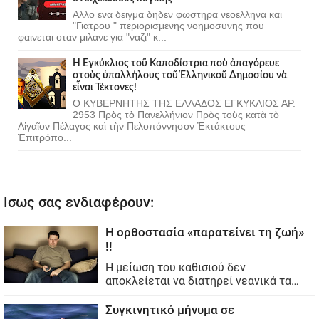
Αλλο ενα δειγμα δηδεν φωστηρα νεοελληνα και
"Γιατρου " περιορισμενης νοημοσυνης που
φαινεται οταν μιλανε για "ναζι" κ...
Ἡ Ἐγκύκλιος τοῦ Καποδίστρια ποὺ ἀπαγόρευε
στοὺς ὑπαλλήλους τοῦ Ἑλληνικοῦ Δημοσίου νὰ
εἶναι Τέκτονες!
Ο ΚΥΒΕΡΝΗΤΗΣ ΤΗΣ ΕΛΛΑΔΟΣ ΕΓΚΥΚΛΙΟΣ ΑΡ.
2953 Πρὸς τὸ Πανελλήνιον Πρὸς τοὺς κατὰ τὸ
Αἰγαῖον Πέλαγος καὶ τὴν Πελοπόννησον Ἐκτάκτους
Ἐπιτρόπο...