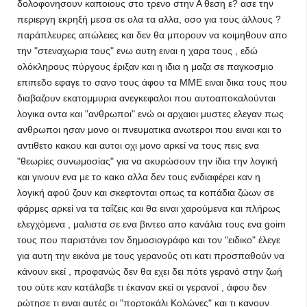
δολοφονησουν καποιους στο τρενο στην Α θεση ε? ασε την
περιεργη εκρηξή μεσα σε ολα τα αλλα, οσο για τους άλλους ?
παράπλευρες απώλειες και δεν θα μπορουν να κοιμηθουν απο
την "στεναχωρια τους" ενω αυτη ειναι η χαρα τους , εδώ
ολόκληρους πύργους έριξαν και η ιδια η μαζα σε παγκοσμιο
επιπεδο εφαγε το σανο τους άφου τα ΜΜΕ ειναι δικα τους που
διαβαζουν εκατομμυρια ανεγκεφαλοι που αυτοαποκαλούνται
λογικα οντα και "ανθρωποι" ενώ οι αρχαιοι μυστες ελεγαν πως
ανθρωποι ησαν μονο οι πνευματικα ανωτεροι που ειναι και το
αντιθετο κακου και αυτοι οχι μονο αρκεί να τους πεις ενα
"θεωρίες συνωμοσίας" για να ακυρώσουν την ίδια την λογική
και γινουν ενα με το κακο αλλα δεν τους ενδιαφέρει καν η
λογική αφού ζουν και σκεφτονται οπως τα κοπάδια ζώων σε
φάρμες αρκεί να τα ταΐζεις και θα ειναι χαρούμενα και πλήρως
ελεγχόμενα , μαλιστα σε ενα βιντεο απο κανάλια τους ενα goim
τους που παριστάνει τον δημοσιογράφο και τον "ειδικο" έλεγε
για αυτη την εικόνα με τους γερανούς οτι κατι προσπαθούν να
κάνουν εκεί , προφανώς δεν θα εχει δει πότε γερανό στην ζωή
του ούτε καν κατάλαβε τι έκαναν εκεί οι γερανοί , άφου δεν
ρώτησε τι ειναι αυτές οι "πορτοκάλι Κολώνες" και τι κανουν