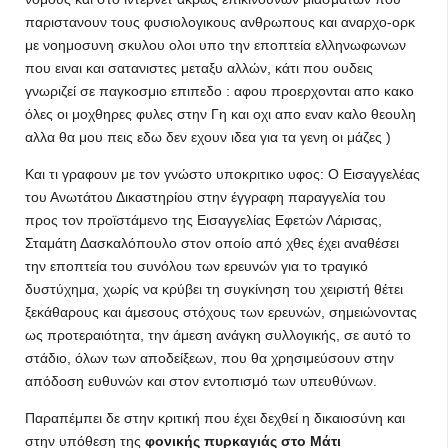
παριστανουν τους φυσιολογικους ανθρωπους και αναρχο-ορκ
με νοημοσυνη σκυλου ολοι υπο την εποπτεία ελληνωφωνων
που ειναι και σατανιστες μεταξυ αλλών, κάτι που ουδεις
γνωριζεί σε παγκοσμιο επιπεδο : αφου προερχονται απο κακο
όλες οι μοχθηρες φυλες στην Γη και οχι απο εναν καλο θεουλη
αλλα θα μου πεις εδω δεν εχουν ιδεα για τα γενη οι μάζες )
Και τι γραφουν με τον γνώστο υποκριτικο υφος: Ο Εισαγγελέας
του Ανωτάτου Δικαστηρίου στην έγγραφη παραγγελία του
προς τον προϊστάμενο της Εισαγγελίας Εφετών Λάρισας,
Σταμάτη Δασκαλόπουλο στον οποίο από χθες έχει αναθέσει
την εποπτεία του συνόλου των ερευνών για το τραγικό
δυστύχημα, χωρίς να κρύβει τη συγκίνηση του χειριστή θέτει
ξεκάθαρους και άμεσους στόχους των ερευνών, σημειώνοντας
ως προτεραιότητα, την άμεση ανάγκη συλλογικής, σε αυτό το
στάδιο, όλων των αποδείξεων, που θα χρησιμεύσουν στην
απόδοση ευθυνών και στον εντοπισμό των υπευθύνων.
Παραπέμπει δε στην κριτική που έχει δεχθεί η δικαιοσύνη και
στην υπόθεση της
φονικής πυρκαγιάς στο Μάτι