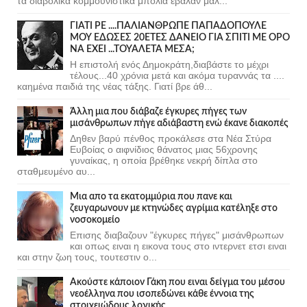
τα διαβολικα κομμουνιστικα μπολια εβαλαν μαλ...
ΓΙΑΤΙ ΡΕ ....ΠΑΛΙΑΝΘΡΩΠΕ ΠΑΠΑΔΟΠΟΥΛΕ
ΜΟΥ ΕΔΩΣΕΣ 20ΕΤΕΣ ΔΑΝΕΙΟ ΓΙΑ ΣΠΙΤΙ ΜΕ ΟΡΟ
ΝΑ ΕΧΕΙ ...ΤΟΥΑΛΕΤΑ ΜΕΣΑ;
Η επιστολή ενός Δημοκράτη,διαβάστε το μέχρι
τέλους...40 χρόνια μετά και ακόμα τυραννάς τα ....
καημένα παιδιά της νέας τάξης. Γιατί βρε άθ...
Άλλη μια που διάβαζε έγκυρες πήγες των
μισάνθρωπων πήγε αδιάβαστη ενώ έκανε διακοπές
Δηθεν βαρύ πένθος προκάλεσε στα Νέα Στύρα
Ευβοίας ο αιφνίδιος θάνατος μιας 56χρονης
γυναίκας, η οποία βρέθηκε νεκρή δίπλα στο
σταθμευμένο αυ...
Μια απο τα εκατομμύρια που πανε και
ζευγαρωνουν με κτηνώδες αγρίμια κατέληξε στο
νοσοκομείο
Επισης διαβαζουν "έγκυρες πήγες" μισάνθρωπων
και οπως ειναι η εικονα τους στο ιντερνετ ετσι ειναι
και στην ζωη τους, τουτεστιν ο...
Ακούστε κάποιον Γάκη που ειναι δείγμα του μέσου
νεοέλληνα που ισοπεδώνει κάθε έννοια της
στοιχειώδους λογικής