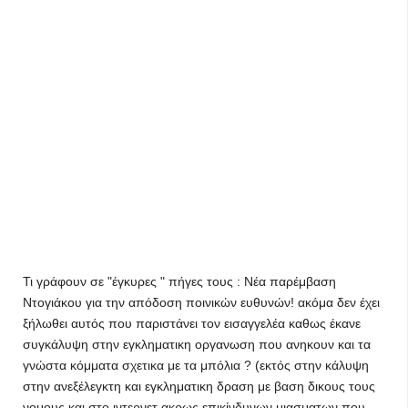
Τι γράφουν σε "έγκυρες " πήγες τους : Νέα παρέμβαση
Ντογιάκου για την απόδοση ποινικών ευθυνών! ακόμα δεν έχει
ξήλωθει αυτός που παριστάνει τον εισαγγελέα καθως έκανε
συγκάλυψη στην εγκληματικη οργανωση που ανηκουν και τα
γνώστα κόμματα σχετικα με τα μπόλια ? (εκτός στην κάλυψη
στην ανεξέλεγκτη και εγκληματικη δραση με βαση δικους τους
νομους και στο ιντερνετ ακρως επικίνδυνων μιασματων που