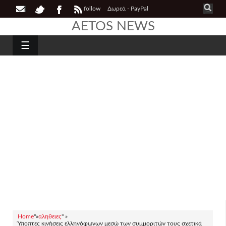
follow
Δωρεά - PayPal
AETOS NEWS
☰
Home
"»
αληθειες
" »
Ύποπτες κινήσεις ελληνόφωνων μεσώ των συμμοριτών τους σχετικά