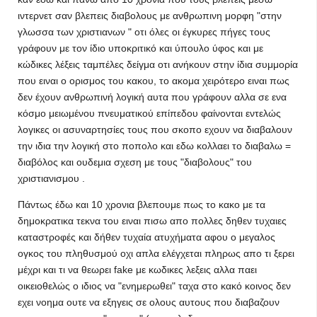
ιντερνετ σαν βλεπεις διαβολους με ανθρωπινη μορφη "στην
γλωσσα των χριστιανων " οτι όλες οι έγκυρες πήγες τους
γράφουν με τον ίδιο υποκριτικό και ύπουλο ύφος και με
κώδικες λέξεις ταμπέλες δείγμα οτι ανήκουν στην ίδια συμμορία
που ειναι ο ορισμος του κακου, το ακομα χειρότερο ειναι πως
δεν έχουν ανθρωπινή λογική αυτα που γράφουν αλλα σε ενα
κόσμο μειωμένου πνευματικού επίπεδου φαίνονται εντελώς
λογικες οι ασυναρτησίες τους που σκοπο εχουν να διαβαλουν
την ιδια την λογική στο ποπολο και εδω κολλαει το διαβαλω =
διαβόλος και ουδεμια σχεση με τους "διαβολους" του
χριστιανισμου .
Πάντως έδω και 10 χρονια βλεπουμε πως το κακο με τα
δημοκρατικα τεκνα του ειναι πισω απο πολλες δηθεν τυχαιες
καταστροφές και δήθεν τυχαία ατυχήματα αφου ο μεγαλος
ογκος του πληθυσμού οχι απλα ελέγχεται πληρως απο τι ξερει
μέχρι και τι να θεωρει fake με κωδικες λεξεις αλλα παει
οικειοθελώς ο ιδιος να "ενημερωθει" ταχα στο κακό κοινος δεν
εχει νοημα ουτε να εξηγεις σε ολους αυτους που διαβαζουν