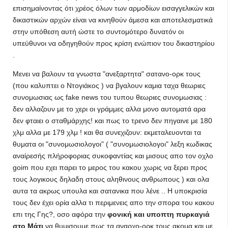
επισημαίνοντας ότι χρέος όλων των αρμοδίων εισαγγελικών και
δικαστικών αρχών είναι να κινηθούν άμεσα και αποτελεσματικά
στην υπόθεση αυτή ώστε το συντομότερο δυνατόν οι
υπεύθυνοι να οδηγηθούν προς κρίση ενώπιον του δικαστηρίου
.
Μενει να βαλουν τα γνωστα "ανεξαρτητα" σατανο-ορκ τους
(που καλυπτει ο Ντογιάκος ) να βγαλουν καμια ταχα θεωριες
συνομωσιας ως fake news του τυπου θεωριες συνομωσιας :
δεν αλλαζουν με το χερι οι γράμμες αλλα μονο αυτοματά αρα
δεν φταιει ο σταθμάρχης! και πως το τρενο δεν πηγαινε με 180
χλμ αλλα με 179 χλμ ! και θα συνεχιζουν: εκμεταλευονται τα
θυματα οι "συνομωσιολογοι" ( "συνομωσιολογοι" λεξη κωδικας
αναίρεσής πλήροφοριας συκοφαντίας και μισους απο τον οχλο
goim που εχει παρει το μερος του κακου χωρις να ξερει προς
τους λογικους δηλαδη στους αληθινους ανθρωπους ) και ολα
αυτα τα ακρως υπουλα και σατανικα που λένε .. Η υποκρισία
τους δεν έχει ορία αλλα τι περιμενεις απο την σπορα του κακου
επι της Γης?, οσο αφόρα την
φονική και υποπτη πυρκαγιά
στο Μάτι
να θυμισουμε πως τα αναρχο-ορκ τους ακομα και με