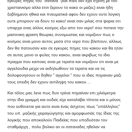
εγκυρες πηγες του "σατανα" (και παλι δεν εχει σχεση με τον
χριστιανισμο αλλα ετσι ξερουν το κακο οι μαζες) ειναι ήδη
ξοβλημενοι ηθικα και πνευματικά αφου δεν εχουν ουτε λογικη
ουτε μπορουν να δουν το κακο! ειναι σαν μιλας στα ψαρια οτι
υπαρχει ενας αλλος κοσμος εξω απο τον νερο! σου πετανε την
μασονικη φραση θεωριες συνομωσιας και νομιζουν πως ο
κοσμος ειναι μονο αυτος μεσα στο νερο που βλεπουν, αλλιως
δεν θα πατουσαν καν σε εγκυρες πηγες του κακου και θα ηταν
σε αυτες μονο οι φυλες του κακου, ειναι ακριβως το ιδιο
πραγμα που καποιες ειναι με τερατα και νομιζουν οτι ειναι με
αγγελουδια μεχρι να εκδηλωθουν τα τερατα και να τις
δολοφονησουν οι δηθεν " αγγελοι " που οι ιδιες πηγαιναν μαζι
τους επειδη δεν εχουν αντίληψη του κακου ...
Και τέλος μας λενε πως δυο τρένα πηγαίναν επι χιλιόμετρα
στην ίδια γραμμή και ουδείς είχε καταλάβει τίποτα και ο μόνος
που ευθύνεται για αυτο ειναι ένας άσχετος τέως "υπάλληλος"
του υπ. μαζικής χειραγώγησης και αμορφωσιάς της ίδιας της
λογικής που αποκαλούν Παιδείας που υποδυόταν τον
σταθμάρχη , πολυ βολικο αν οι σαταναδες ηθελαν να