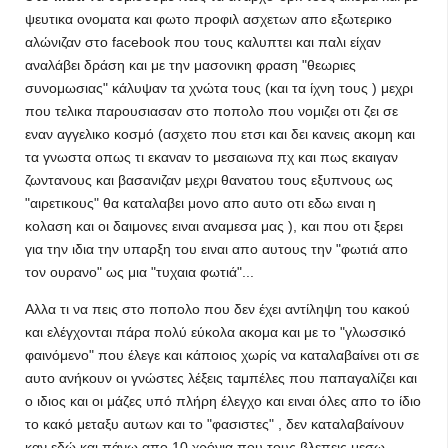
ψευτικα ονοματα και φωτο προφιλ ασχετων απο εξωτερικο
αλώνιζαν στο facebook που τους καλυπτει και παλι είχαν
αναλάβει δράση και με την μασονικη φραση "θεωριες
συνομωσιας" κάλυψαν τα χνώτα τους (και τα ίχνη τους ) μεχρι
που τελικα παρουσιασαν στο ποπολο που νομιζει οτι ζει σε
εναν αγγελικο κοσμό (ασχετο που ετσι και δει κανεις ακομη και
τα γνωστα οπως τι εκαναν το μεσαιωνα πχ και πως εκαιγαν
ζωντανους και βασανιζαν μεχρι θανατου τους εξυπνους ως
"αιρετικους" θα καταλαβει μονο απο αυτο οτι εδω ειναι η
κολαση και οι δαιμονες ειναι αναμεσα μας ), και που οτι ξερει
για την ιδια την υπαρξη του ειναι απο αυτους την "φωτιά απο
τον ουρανο" ως μια "τυχαια φωτιά"...
Αλλα τι να πεις στο ποπολο που δεν έχει αντίληψη του κακού
και ελέγχονται πάρα πολύ εύκολα ακομα και με το "γλωσσικό
φαινόμενο" που έλεγε και κάποιος χωρίς να καταλαβαίνει οτι σε
αυτο ανήκουν οι γνώστες λέξεις ταμπέλες που παπαγαλίζει και
ο ιδιος και οι μάζες υπό πλήρη έλεγχο και ειναι όλες απο το ίδιο
το κακό μεταξυ αυτων και το "φασιστες" , δεν καταλαβαίνουν
καν εδώ και πάνω απο 10 χρόνια που τους βλεπεις μεσω