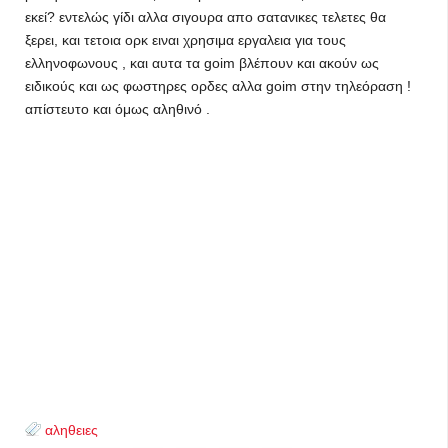
εκεί? εντελώς γίδι αλλα σιγουρα απο σατανικες τελετες θα
ξερει, και τετοια ορκ ειναι χρησιμα εργαλεια για τους
ελληνοφωνους , και αυτα τα goim βλέπουν και ακούν ως
ειδικούς και ως φωστηρες ορδες αλλα goim στην τηλεόραση !
απίστευτο και όμως αληθινό .
αληθειες