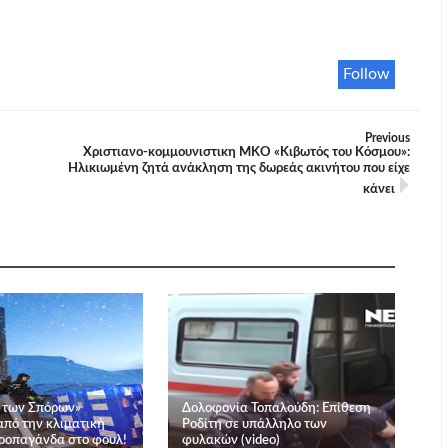
Follow
Previous
Χριστιανο-κομμουνιστικη ΜΚΟ «Κιβωτός του Κόσμου»:
Ηλικιωμένη ζητά ανάκληση της δωρεάς ακινήτου που είχε
κάνει
 των Σπόρων»
Δολοφονία Τοπαλούδη: Επίθεση
από την κλιματική
Ροδίτη σε υπάλληλο των
ροπαγάνδα στο φουλ!
φυλακών (video)