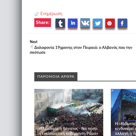
Ενημέρωση
Share:
Next
Δολοφονία 19χρονης στον Πειραιά: o Αλβανός που την
σκότωσε
ΠΑΡΟΜΟΙΑ ΑΡΘΡΑ
Η «Κιβωτός
«Ελευθερία ή θάνατος - Να πέσει
κινδυνεύει 
η εγκληματική κυβέρνηση Ράμα»
αλλαγή η π