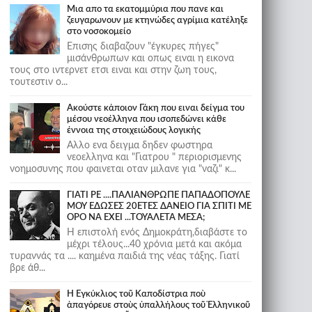
Μια απο τα εκατομμύρια που πανε και
ζευγαρωνουν με κτηνώδες αγρίμια κατέληξε
στο νοσοκομείο
Επισης διαβαζουν "έγκυρες πήγες"
μισάνθρωπων και οπως ειναι η εικονα
τους στο ιντερνετ ετσι ειναι και στην ζωη τους,
τουτεστιν ο...
Ακούστε κάποιον Γάκη που ειναι δείγμα του
μέσου νεοέλληνα που ισοπεδώνει κάθε
έννοια της στοιχειώδους λογικής
Αλλο ενα δειγμα δηδεν φωστηρα
νεοελληνα και "Γιατρου " περιορισμενης
νοημοσυνης που φαινεται οταν μιλανε για "ναζι" κ...
ΓΙΑΤΙ ΡΕ ....ΠΑΛΙΑΝΘΡΩΠΕ ΠΑΠΑΔΟΠΟΥΛΕ
ΜΟΥ ΕΔΩΣΕΣ 20ΕΤΕΣ ΔΑΝΕΙΟ ΓΙΑ ΣΠΙΤΙ ΜΕ
ΟΡΟ ΝΑ ΕΧΕΙ ...ΤΟΥΑΛΕΤΑ ΜΕΣΑ;
Η επιστολή ενός Δημοκράτη,διαβάστε το
μέχρι τέλους...40 χρόνια μετά και ακόμα
τυραννάς τα .... καημένα παιδιά της νέας τάξης. Γιατί
βρε άθ...
Ἡ Ἐγκύκλιος τοῦ Καποδίστρια ποὺ
ἀπαγόρευε στοὺς ὑπαλλήλους τοῦ Ἑλληνικοῦ