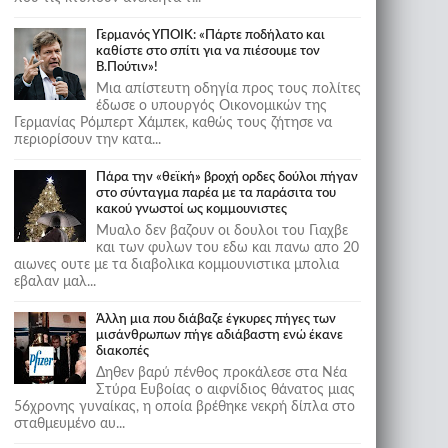
Γερμανός ΥΠΟΙΚ: «Πάρτε ποδήλατο και
καθίστε στο σπίτι για να πιέσουμε τον
Β.Πούτιν»!
Μια απίστευτη οδηγία προς τους πολίτες
έδωσε ο υπουργός Οικονομικών της
Γερμανίας Ρόμπερτ Χάμπεκ, καθώς τους ζήτησε να
περιορίσουν την κατα...
Πάρα την «θεϊκή» βροχή ορδες δούλοι πήγαν
στο σύνταγμα παρέα με τα παράσιτα του
κακού γνωστοί ως κομμουνιστες
Μυαλο δεν βαζουν οι δουλοι του Γιαχβε
και των φυλων του εδω και πανω απο 20
αιωνες ουτε με τα διαβολικα κομμουνιστικα μπολια
εβαλαν μαλ...
Άλλη μια που διάβαζε έγκυρες πήγες των
μισάνθρωπων πήγε αδιάβαστη ενώ έκανε
διακοπές
Δηθεν βαρύ πένθος προκάλεσε στα Νέα
Στύρα Ευβοίας ο αιφνίδιος θάνατος μιας
56χρονης γυναίκας, η οποία βρέθηκε νεκρή δίπλα στο
σταθμευμένο αυ...