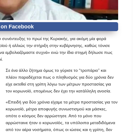
 συνέντευξης το πρωί της Κυριακής, για ακόμη μία φορά
οϊού ή αλλιώς την στήριξη στην κυβέρνησης, καθώς τόνισε
ί να εμβολιαζόμαστε συχνά» ενώ την ίδια στιγμή δήλωσε πως
ί.
Σε ένα άλλο ζήτημα όμως το γύρισε το “τροπάριο” και
πλέον παραδέχεται πως ο πληθυσμός για δύο χρόνια δεν
είχε εκτεθεί στη γρίπη λόγω των μέτρων προστασίας για
τον κορωνοϊό, επομένως δεν έχει την κατάλληλη ανοσία.
«Επειδή για δύο χρόνια είχαμε τα μέτρα προστασίας για τον
κορωνοϊό, μέτρα αποφυγής συνωστισμού και μάσκες,
οπότε ο κόσμος δεν αρρώστησε. Από το μόνο που
αρρώσταινε ήταν ο κορωνοϊός, τα υπόλοιπα μεταδιδόμενα
από τον αέρα νοσήματα, όπως οι ιώσεις και η γρίπη, δεν