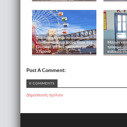
Φυλάκιση 6 ετών σε συντηρητή
και ιδιοκτήτη του λούνα παρκ στο
Μίλησε κάπ
Ελληνικό για την τραγωδία με
τρόφιμα απ
13χρονο
κυλικεία στ
Post A Comment:
0 COMMENTS
Δημοσίευση σχολίου