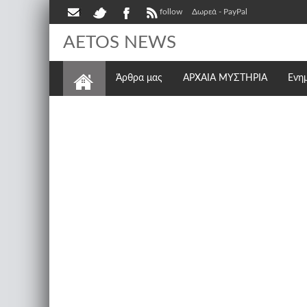
follow
Δωρεά - PayPal
AETOS NEWS
Άρθρα μας
ΑΡΧΑΙΑ ΜΥΣΤΗΡΙΑ
Ενη