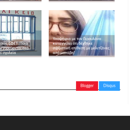
Υποψήφια με τον Γερουλάνο
οιος ΕΦΕΤ: Ποια
καταγγέλει ότι δέχθηκε
αγορεύονται στα
σ@ξιστική επίθεση με μελιτζάνες
α σχολεία
από μανάβη!
Blogger
Disqus