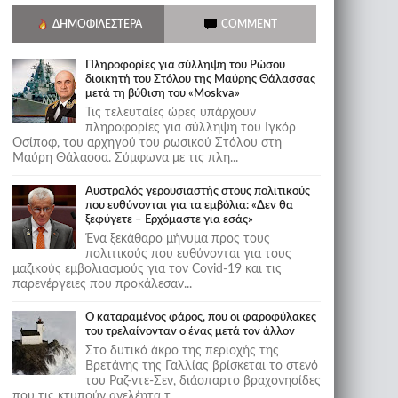
ΔΗΜΟΦΙΛΈΣΤΕΡΑ
COMMENT
Πληροφορίες για σύλληψη του Ρώσου
διοικητή του Στόλου της Mαύρης Θάλασσας
μετά τη βύθιση του «Moskva»
Τις τελευταίες ώρες υπάρχουν
πληροφορίες για σύλληψη του Ιγκόρ
Οσίποφ, του αρχηγού του ρωσικού Στόλου στη
Μαύρη Θάλασσα. Σύμφωνα με τις πλη...
Αυστραλός γερουσιαστής στους πολιτικούς
που ευθύνονται για τα εμβόλια: «Δεν θα
ξεφύγετε – Ερχόμαστε για εσάς»
Ένα ξεκάθαρο μήνυμα προς τους
πολιτικούς που ευθύνονται για τους
μαζικούς εμβολιασμούς για τον Covid-19 και τις
παρενέργειες που προκάλεσαν...
Ο καταραμένος φάρος, που οι φαροφύλακες
του τρελαίνονταν ο ένας μετά τον άλλον
Στο δυτικό άκρο της περιοχής της
Βρετάνης της Γαλλίας βρίσκεται το στενό
του Ραζ-ντε-Σεν, διάσπαρτο βραχονησίδες
που τις κτυπούν ανελέητα τ...