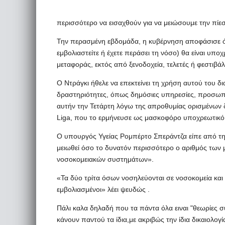
περισσότερο να εισαχθούν για να μειώσουμε την πίε
Την περασμένη εβδομάδα, η κυβέρνηση αποφάσισε ότι
εμβολιαστείτε ή έχετε περάσει τη νόσο) θα είναι υπ
μεταφοράς, εκτός από ξενοδοχεία, τελετές ή φεστιβάλ
Ο Ντράγκι ήθελε να επεκτείνει τη χρήση αυτού του δ
δραστηριότητες, όπως δημόσιες υπηρεσίες, προσωπι
αυτήν την Τετάρτη λόγω της απροθυμίας ορισμένων
Liga, που το ερμήνευσε ως μασκοφόρο υποχρεωτικό 
Ο υπουργός Υγείας Ρομπέρτο ​​Σπεράντζα είπε από τ
μειωθεί όσο το δυνατόν περισσότερο ο αριθμός των 
νοσοκομειακών συστημάτων».
«Τα δύο τρίτα όσων νοσηλεύονται σε νοσοκομεία και
εμβολιασμένοι» λέει ψευδώς .
Πάλι καλα δηλαδή που τα πάντα όλα ειναι "θεωρίες σ
κάνουν παντού τα ίδια,με ακριβώς την ίδια δικαιολογία