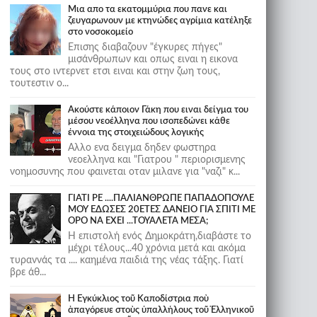
Μια απο τα εκατομμύρια που πανε και
ζευγαρωνουν με κτηνώδες αγρίμια κατέληξε
στο νοσοκομείο
Επισης διαβαζουν "έγκυρες πήγες"
μισάνθρωπων και οπως ειναι η εικονα
τους στο ιντερνετ ετσι ειναι και στην ζωη τους,
τουτεστιν ο...
Ακούστε κάποιον Γάκη που ειναι δείγμα του
μέσου νεοέλληνα που ισοπεδώνει κάθε
έννοια της στοιχειώδους λογικής
Αλλο ενα δειγμα δηδεν φωστηρα
νεοελληνα και "Γιατρου " περιορισμενης
νοημοσυνης που φαινεται οταν μιλανε για "ναζι" κ...
ΓΙΑΤΙ ΡΕ ....ΠΑΛΙΑΝΘΡΩΠΕ ΠΑΠΑΔΟΠΟΥΛΕ
ΜΟΥ ΕΔΩΣΕΣ 20ΕΤΕΣ ΔΑΝΕΙΟ ΓΙΑ ΣΠΙΤΙ ΜΕ
ΟΡΟ ΝΑ ΕΧΕΙ ...ΤΟΥΑΛΕΤΑ ΜΕΣΑ;
Η επιστολή ενός Δημοκράτη,διαβάστε το
μέχρι τέλους...40 χρόνια μετά και ακόμα
τυραννάς τα .... καημένα παιδιά της νέας τάξης. Γιατί
βρε άθ...
Ἡ Ἐγκύκλιος τοῦ Καποδίστρια ποὺ
ἀπαγόρευε στοὺς ὑπαλλήλους τοῦ Ἑλληνικοῦ