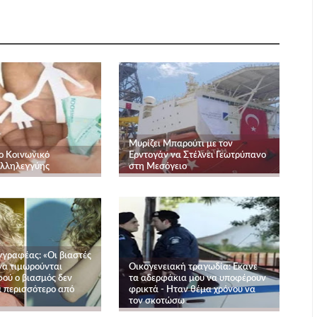
Μυρίζει Μπαρούτι με τον
ο Κοινωνικό
Ερντογάν να Στέλνει Γεωτρύπανο
Αλληλεγγύης
στη Μεσόγειο
γγραφέας: «Οι βιαστές
να τιμωρούνται
Οικογενειακή τραγωδία: Εκανε
ού ο βιασμός δεν
τα αδερφάκια μου να υποφέρουν
α περισσότερο από
φρικτά - Ηταν θέμα χρόνου να
τον σκοτώσω