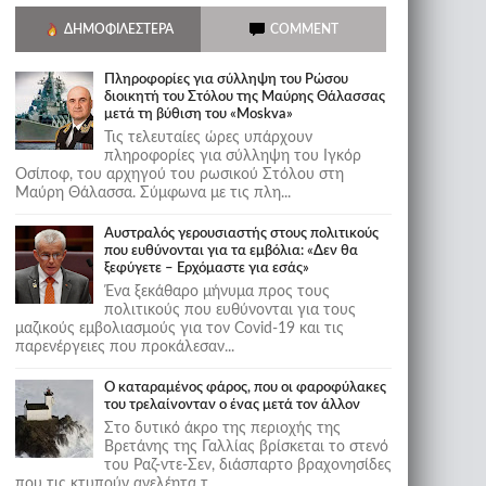
ΔΗΜΟΦΙΛΈΣΤΕΡΑ
COMMENT
Πληροφορίες για σύλληψη του Ρώσου
διοικητή του Στόλου της Mαύρης Θάλασσας
μετά τη βύθιση του «Moskva»
Τις τελευταίες ώρες υπάρχουν
πληροφορίες για σύλληψη του Ιγκόρ
Οσίποφ, του αρχηγού του ρωσικού Στόλου στη
Μαύρη Θάλασσα. Σύμφωνα με τις πλη...
Αυστραλός γερουσιαστής στους πολιτικούς
που ευθύνονται για τα εμβόλια: «Δεν θα
ξεφύγετε – Ερχόμαστε για εσάς»
Ένα ξεκάθαρο μήνυμα προς τους
πολιτικούς που ευθύνονται για τους
μαζικούς εμβολιασμούς για τον Covid-19 και τις
παρενέργειες που προκάλεσαν...
Ο καταραμένος φάρος, που οι φαροφύλακες
του τρελαίνονταν ο ένας μετά τον άλλον
Στο δυτικό άκρο της περιοχής της
Βρετάνης της Γαλλίας βρίσκεται το στενό
του Ραζ-ντε-Σεν, διάσπαρτο βραχονησίδες
που τις κτυπούν ανελέητα τ...