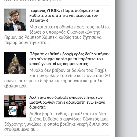
Γερμανός ΥΠΟΙΚ: «Πάρτε ποδήλατο και
καθίστε στο σπίτι για να πιέσουμε τον
Β.Πούτιν»!
Μια απίστευτη οδηγία προς τους πολίτες
έδωσε ο υπουργός Οικονομικών της
Γερμανίας Ρόμπερτ Χάμπεκ, καθώς τους ζήτησε να
περιορίσουν την κατα...
Πάρα την «θεϊκή» βροχή ορδες δούλοι πήγαν
στο σύνταγμα παρέα με τα παράσιτα του
κακού γνωστοί ως κομμουνιστες
Μυαλο δεν βαζουν οι δουλοι του Γιαχβε
και των φυλων του εδω και πανω απο 20
αιωνες ουτε με τα διαβολικα κομμουνιστικα μπολια
εβαλαν μαλ...
Άλλη μια που διάβαζε έγκυρες πήγες των
μισάνθρωπων πήγε αδιάβαστη ενώ έκανε
διακοπές
Δηθεν βαρύ πένθος προκάλεσε στα Νέα
Στύρα Ευβοίας ο αιφνίδιος θάνατος μιας
56χρονης γυναίκας, η οποία βρέθηκε νεκρή δίπλα στο
σταθμευμένο αυ...