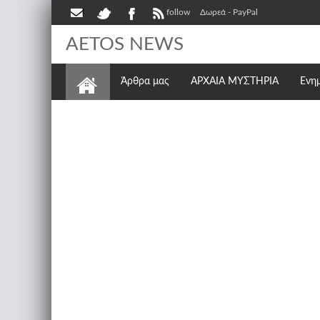
follow
Δωρεά - PayPal
AETOS NEWS
Άρθρα μας
ΑΡΧΑΙΑ ΜΥΣΤΗΡΙΑ
Ενη