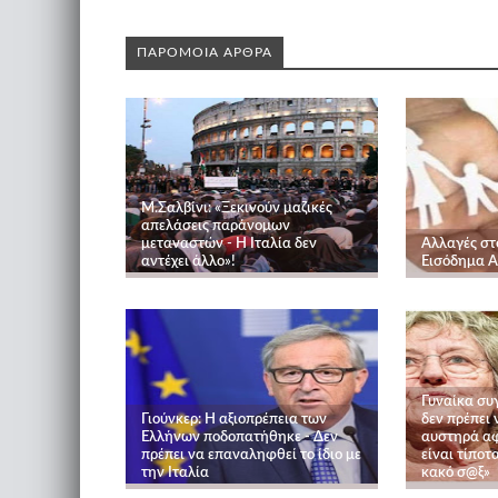
ΠΑΡΟΜΟΙΑ ΑΡΘΡΑ
Μ.Σαλβίνι: «Ξεκινούν μαζικές
απελάσεις παράνομων
μεταναστών - Η Ιταλία δεν
Αλλαγές στ
αντέχει άλλο»!
Εισόδημα 
Γυναίκα συ
Γιούνκερ: Η αξιοπρέπεια των
δεν πρέπει 
Ελλήνων ποδοπατήθηκε - Δεν
αυστηρά αφ
πρέπει να επαναληφθεί το ίδιο με
είναι τίποτ
την Ιταλία
κακό σ@ξ»