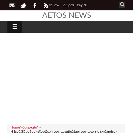
follow
Δωρεά - PayPal
AETOS NEWS
☰
Home
"»
θρησκεία
" »
Η Ιερά Σύνοδος «εξορίζει» τους ανεμβολίαστους από τις εκκλησίες -