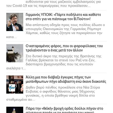
ευθύνονται για τους μαζικούς εμβολιασμούς για
τον Covid-19 και τις παρενέργειες που προκάλεσαν...
Γερμανός ΥΠΟΙΚ: «Πάρτε ποδήλατο και καθίστε
στο σπίτι για να πιέσουμε τον Β.Πούτιν»!
Μια απίστευτη οδηγία προς τους πολίτες έδωσε ο
υπουργός Οικονομικών της Γερμανίας Ρόμπερτ
Χάμπεκ, καθώς τους ζήτησε να περιορίσουν την
κατα...
Ο καταραμένος φάρος, που οι φαροφύλακες του
τρελαίνονταν ο ένας μετά τον άλλον
Στο δυτικό άκρο της περιοχής της Βρετάνης της
Γαλλίας βρίσκεται το στενό του Ραζ-ντε-Σεν,
διάσπαρτο βραχονησίδες που τις κτυπούν
ανελέητα τ...
Άλλη μια που διάβαζε έγκυρες πήγες των
μισάνθρωπων πήγε αδιάβαστη ενώ έκανε διακοπές
Δηθεν βαρύ πένθος προκάλεσε στα Νέα Στύρα
Ευβοίας ο αιφνίδιος θάνατος μιας 56χρονης
γυναίκας, η οποία βρέθηκε νεκρή δίπλα στο
σταθμευμένο αυ...
Πάρα την «θεϊκή» βροχή ορδες δούλοι πήγαν στο
σύνταγμα παρέα με τα παράσιτα του κακού