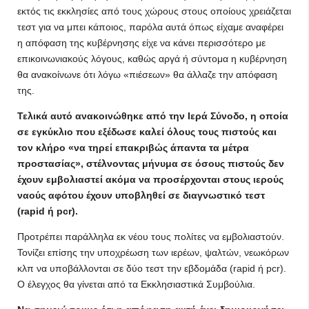
εκτός τις εκκλησίες από τους χώρους στους οποίους χρειάζεται
τεστ για να μπει κάποιος, παρόλα αυτά όπως είχαμε αναφέρει
η απόφαση της κυβέρνησης είχε να κάνει περισσότερο με
επικοινωνιακούς λόγους, καθώς αργά ή σύντομα η κυβέρνηση
θα ανακοίνωνε ότι λόγω «πιέσεων» θα άλλαζε την απόφαση
της.
Τελικά αυτό ανακοινώθηκε από την Ιερά Σύνοδο, η οποία
σε εγκύκλιο που εξέδωσε καλεί όλους τους πιστούς και
τον κλήρο «να τηρεί επακριβώς άπαντα τα μέτρα
προστασίας», στέλνοντας μήνυμα σε όσους πιστούς δεν
έχουν εμβολιαστεί ακόμα να προσέρχονται στους ιερούς
ναούς αφότου έχουν υποβληθεί σε διαγνωστικό τεστ
(rapid ή pcr).
Προτρέπει παράλληλα εκ νέου τους πολίτες να εμβολιαστούν.
Τονίζει επίσης την υποχρέωση των ιερέων, ψαλτών, νεωκόρων
κλπ να υποβάλλονται σε δύο τεστ την εβδομάδα (rapid ή pcr).
Ο έλεγχος θα γίνεται από τα Εκκλησιαστικά Συμβούλια.