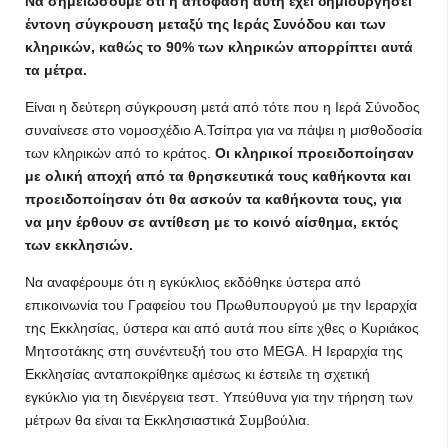
Να σημειώσουμε ότι η απόφαση αυτή έχει δημιουργήσει
έντονη σύγκρουση μεταξύ της Ιεράς Συνόδου και των
κληρικών, καθώς το 90% των κληρικών απορρίπτει αυτά
τα μέτρα.
Είναι η δεύτερη σύγκρουση μετά από τότε που η Ιερά Σύνοδος
συναίνεσε στο νομοσχέδιο Α.Τσίπρα για να πάψει η μισθοδοσία
των κληρικών από το κράτος.
Οι κληρικοί προειδοποίησαν
με ολική αποχή από τα θρησκευτικά τους καθήκοντα και
προειδοποίησαν ότι θα ασκούν τα καθήκοντα τους, για
να μην έρθουν σε αντίθεση με το κοινό αίσθημα, εκτός
των εκκλησιών.
Να αναφέρουμε ότι η εγκύκλιος εκδόθηκε ύστερα από
επικοινωνία του Γραφείου του Πρωθυπουργού με την Ιεραρχία
της Εκκλησίας, ύστερα και από αυτά που είπε χθες ο Κυριάκος
Μητσοτάκης στη συνέντευξή του στο MEGA. Η Ιεραρχία της
Εκκλησίας ανταποκρίθηκε αμέσως κι έστειλε τη σχετική
εγκύκλιο για τη διενέργεια τεστ. Υπεύθυνα για την τήρηση των
μέτρων θα είναι τα Εκκλησιαστικά Συμβούλια.