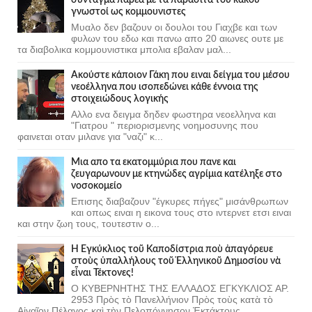
γνωστοί ως κομμουνιστες
Μυαλο δεν βαζουν οι δουλοι του Γιαχβε και των
φυλων του εδω και πανω απο 20 αιωνες ουτε με
τα διαβολικα κομμουνιστικα μπολια εβαλαν μαλ...
Ακούστε κάποιον Γάκη που ειναι δείγμα του μέσου
νεοέλληνα που ισοπεδώνει κάθε έννοια της
στοιχειώδους λογικής
Αλλο ενα δειγμα δηδεν φωστηρα νεοελληνα και
"Γιατρου " περιορισμενης νοημοσυνης που
φαινεται οταν μιλανε για "ναζι" κ...
Μια απο τα εκατομμύρια που πανε και
ζευγαρωνουν με κτηνώδες αγρίμια κατέληξε στο
νοσοκομείο
Επισης διαβαζουν "έγκυρες πήγες" μισάνθρωπων
και οπως ειναι η εικονα τους στο ιντερνετ ετσι ειναι
και στην ζωη τους, τουτεστιν ο...
Ἡ Ἐγκύκλιος τοῦ Καποδίστρια ποὺ ἀπαγόρευε
στοὺς ὑπαλλήλους τοῦ Ἑλληνικοῦ Δημοσίου νὰ
εἶναι Τέκτονες!
Ο ΚΥΒΕΡΝΗΤΗΣ ΤΗΣ ΕΛΛΑΔΟΣ ΕΓΚΥΚΛΙΟΣ ΑΡ.
2953 Πρὸς τὸ Πανελλήνιον Πρὸς τοὺς κατὰ τὸ
Αἰγαῖον Πέλαγος καὶ τὴν Πελοπόννησον Ἐκτάκτους