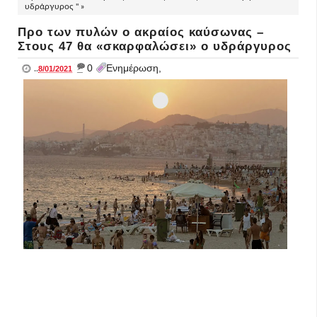
υδράργυρος " »
Προ των πυλών ο ακραίος καύσωνας –
Στους 47 θα «σκαρφαλώσει» ο υδράργυρος
_
0
Ενημέρωση,
..
8/01/2021