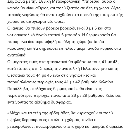
Σύμφωνα με την Εθνική Μετεωρολογική Υπηρεσία, αύριο ο
καιρός θα είναι αίθριος και πολύ ζεστός σε όλη τη χώρα. Λίγες
τοπικές νεφώσεις θα αναπτυχθούν στα ορεινά της ηπειρωτικής
χώρας τις απογευματινές ώρες.
Οι άνεμοι θα πνέουν βόρειοι βορειοδυτικοί 3 με 5 και στο
νοτιοανατολικό Αιγαίο τοπικά 6 μποφόρ. Η θερμοκρασία θα
παραμείνει ιδιαίτερα υψηλή σε όλη τη χώρα (επίπεδα
καύσωνα) και θα σημειώσει επιπλέον μικρή άνοδο κυρίως στα
ανατολικά.
Οι μέγιστες τιμές στα ηπειρωτικά θα φθάσουν τους 41 με 43,
κατά τόπους στη Στερεά, την ανατολική Πελοπόννησο και τη
Θεσσαλία τους 44 με 45 ενώ στις νησιωτικές και
παραθαλάσσιες περιοχές τους 41 με 42 βαθμούς Κελσίου.
Παράλληλα, οι ελάχιστες θερμοκρασίες θα είναι στις
περισσότερες περιοχές πάνω από 28 με 29 βαθμούς Κελσίου,
εντείνοντας το αίσθημα δυσφορίας.
«Μέχρι και τα τέλη της εβδομάδας θα κυριαρχούν οι πολύ
υψηλές θερμοκρασίες σε όλη τη χώρα», τονίζει ο
μετεωρολόγος, αναφερόμενος στο ισχυρό και μακράς διαρκείας