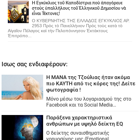
Ἡ Ἐγκύκλιος τοῦ Καποδίστρια ποὺ ἀπαγόρευε
στοὺς ὑπαλλήλους τοῦ Ἑλληνικοῦ Δημοσίου νὰ
εἶναι Τέκτονες!
Ο ΚΥΒΕΡΝΗΤΗΣ ΤΗΣ ΕΛΛΑΔΟΣ ΕΓΚΥΚΛΙΟΣ ΑΡ.
2953 Πρὸς τὸ Πανελλήνιον Πρὸς τοὺς κατὰ τὸ
Αἰγαῖον Πέλαγος καὶ τὴν Πελοπόννησον Ἐκτάκτους
Ἐπιτρόπο...