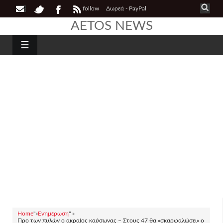
follow
Δωρεά - PayPal
AETOS NEWS
☰
Home
"»
Ενημέρωση
" »
Προ των πυλών ο ακραίος καύσωνας – Στους 47 θα «σκαρφαλώσει» ο