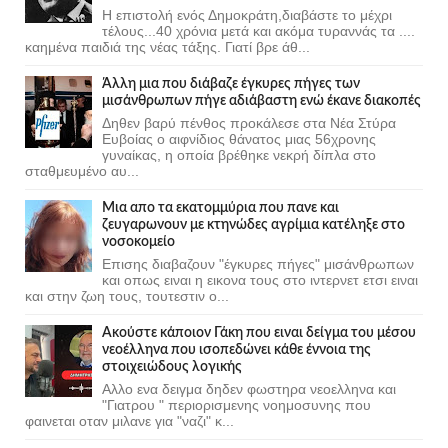
Η επιστολή ενός Δημοκράτη,διαβάστε το μέχρι
τέλους...40 χρόνια μετά και ακόμα τυραννάς τα ....
καημένα παιδιά της νέας τάξης. Γιατί βρε άθ...
Άλλη μια που διάβαζε έγκυρες πήγες των
μισάνθρωπων πήγε αδιάβαστη ενώ έκανε διακοπές
Δηθεν βαρύ πένθος προκάλεσε στα Νέα Στύρα
Ευβοίας ο αιφνίδιος θάνατος μιας 56χρονης
γυναίκας, η οποία βρέθηκε νεκρή δίπλα στο
σταθμευμένο αυ...
Μια απο τα εκατομμύρια που πανε και
ζευγαρωνουν με κτηνώδες αγρίμια κατέληξε στο
νοσοκομείο
Επισης διαβαζουν "έγκυρες πήγες" μισάνθρωπων
και οπως ειναι η εικονα τους στο ιντερνετ ετσι ειναι
και στην ζωη τους, τουτεστιν ο...
Ακούστε κάποιον Γάκη που ειναι δείγμα του μέσου
νεοέλληνα που ισοπεδώνει κάθε έννοια της
στοιχειώδους λογικής
Αλλο ενα δειγμα δηδεν φωστηρα νεοελληνα και
"Γιατρου " περιορισμενης νοημοσυνης που
φαινεται οταν μιλανε για "ναζι" κ...