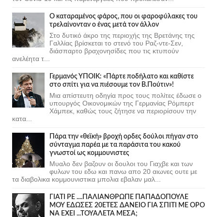
Ο καταραμένος φάρος, που οι φαροφύλακες του
τρελαίνονταν ο ένας μετά τον άλλον
Στο δυτικό άκρο της περιοχής της Βρετάνης της
Γαλλίας βρίσκεται το στενό του Ραζ-ντε-Σεν,
διάσπαρτο βραχονησίδες που τις κτυπούν
ανελέητα τ...
Γερμανός ΥΠΟΙΚ: «Πάρτε ποδήλατο και καθίστε
στο σπίτι για να πιέσουμε τον Β.Πούτιν»!
Μια απίστευτη οδηγία προς τους πολίτες έδωσε ο
υπουργός Οικονομικών της Γερμανίας Ρόμπερτ
Χάμπεκ, καθώς τους ζήτησε να περιορίσουν την
κατα...
Πάρα την «θεϊκή» βροχή ορδες δούλοι πήγαν στο
σύνταγμα παρέα με τα παράσιτα του κακού
γνωστοί ως κομμουνιστες
Μυαλο δεν βαζουν οι δουλοι του Γιαχβε και των
φυλων του εδω και πανω απο 20 αιωνες ουτε με
τα διαβολικα κομμουνιστικα μπολια εβαλαν μαλ...
ΓΙΑΤΙ ΡΕ ....ΠΑΛΙΑΝΘΡΩΠΕ ΠΑΠΑΔΟΠΟΥΛΕ
ΜΟΥ ΕΔΩΣΕΣ 20ΕΤΕΣ ΔΑΝΕΙΟ ΓΙΑ ΣΠΙΤΙ ΜΕ ΟΡΟ
ΝΑ ΕΧΕΙ ...ΤΟΥΑΛΕΤΑ ΜΕΣΑ;