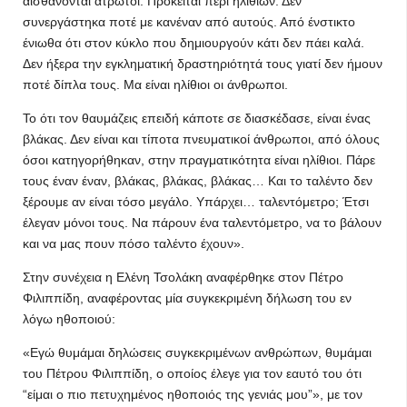
αισθάνονται άτρωτοι. Πρόκειται περί ηλιθίων. Δεν
συνεργάστηκα ποτέ με κανέναν από αυτούς. Από ένστικτο
ένιωθα ότι στον κύκλο που δημιουργούν κάτι δεν πάει καλά.
Δεν ήξερα την εγκληματική δραστηριότητά τους γιατί δεν ήμουν
ποτέ δίπλα τους. Μα είναι ηλίθιοι οι άνθρωποι.
Το ότι τον θαυμάζεις επειδή κάποτε σε διασκέδασε, είναι ένας
βλάκας. Δεν είναι και τίποτα πνευματικοί άνθρωποι, από όλους
όσοι κατηγορήθηκαν, στην πραγματικότητα είναι ηλίθιοι. Πάρε
τους έναν έναν, βλάκας, βλάκας, βλάκας… Και το ταλέντο δεν
ξέρουμε αν είναι τόσο μεγάλο. Υπάρχει… ταλεντόμετρο; Έτσι
έλεγαν μόνοι τους. Να πάρουν ένα ταλεντόμετρο, να το βάλουν
και να μας πουν πόσο ταλέντο έχουν».
Στην συνέχεια η Ελένη Τσολάκη αναφέρθηκε στον Πέτρο
Φιλιππίδη, αναφέροντας μία συγκεκριμένη δήλωση του εν
λόγω ηθοποιού:
«Εγώ θυμάμαι δηλώσεις συγκεκριμένων ανθρώπων, θυμάμαι
του Πέτρου Φιλιππίδη, ο οποίος έλεγε για τον εαυτό του ότι
“είμαι ο πιο πετυχημένος ηθοποιός της γενιάς μου”», με τον