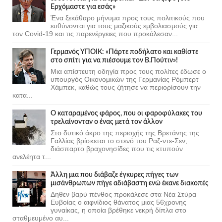
Ερχόμαστε για εσάς»
Ένα ξεκάθαρο μήνυμα προς τους πολιτικούς που
ευθύνονται για τους μαζικούς εμβολιασμούς για
τον Covid-19 και τις παρενέργειες που προκάλεσαν...
Γερμανός ΥΠΟΙΚ: «Πάρτε ποδήλατο και καθίστε
στο σπίτι για να πιέσουμε τον Β.Πούτιν»!
Μια απίστευτη οδηγία προς τους πολίτες έδωσε ο
υπουργός Οικονομικών της Γερμανίας Ρόμπερτ
Χάμπεκ, καθώς τους ζήτησε να περιορίσουν την
κατα...
Ο καταραμένος φάρος, που οι φαροφύλακες του
τρελαίνονταν ο ένας μετά τον άλλον
Στο δυτικό άκρο της περιοχής της Βρετάνης της
Γαλλίας βρίσκεται το στενό του Ραζ-ντε-Σεν,
διάσπαρτο βραχονησίδες που τις κτυπούν
ανελέητα τ...
Άλλη μια που διάβαζε έγκυρες πήγες των
μισάνθρωπων πήγε αδιάβαστη ενώ έκανε διακοπές
Δηθεν βαρύ πένθος προκάλεσε στα Νέα Στύρα
Ευβοίας ο αιφνίδιος θάνατος μιας 56χρονης
γυναίκας, η οποία βρέθηκε νεκρή δίπλα στο
σταθμευμένο αυ...