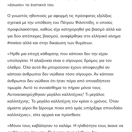
«έσωσε» το ένστικτό του.
Ο γνωστός ηθοποιός με αφορμή τις πρόσφατες εξελίξεις
σχετικά με την υπόθεση του Πέτρου Φιλιππίδη, ο οποίος
προφυλακίστηκε, καθώς είχε κατηγορηθεί για βιασμό αλλά και
για δύο απόπειρες βιασμού, αναφέρθηκε στο ελληνικό κίνημα
#metoo αλλά και στην δικαίωση των θυμάτων.
«Ήρθε μια εποχή κάθαρσης που κάποιοι δεν την είχαν
υπολογίσει. Η αλαζονεία είναι ο σίγουρος δρόμος για τον
όλεθρο. Όλα αυτά θα μπορούσαν έχουν αποφευχθεί αν
κάποιοι άνθρωποι δεν νιώθανε τόσο σίγουροι. Αν κάποιοι
άνθρωποι δεν νιώθανε ότι ήταν πέρα από οποιαδήποτε
τιμωρία. Αυτό το συναίσθημα το πήραν μόνοι τους.
Αυτοανακηρύχθηκαν μεγάλοι καλλιτέχνες! Τι μεγάλος
καλλιτέχνης; Το μεγάλο καλλιτέχνη τον κρίνει ο χρόνος. Όταν
είμαστε γέροι θα ξέρουμε ποιοι από εμάς υπήρξαμε σπουδαίοι
καλλιτέχνες», είπε αρχικά και πρόσθεσε:
«Μόνοι τους καβάλησαν το καλάμι. Η ηλιθιότητα τους έκανε να