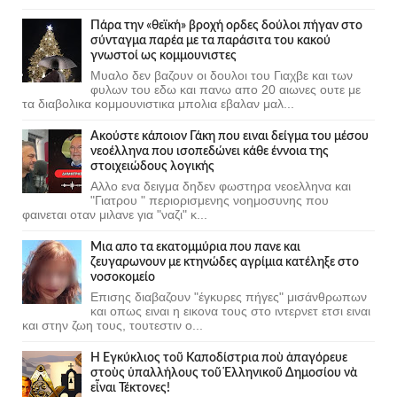
Πάρα την «θεϊκή» βροχή ορδες δούλοι πήγαν στο
σύνταγμα παρέα με τα παράσιτα του κακού
γνωστοί ως κομμουνιστες
Μυαλο δεν βαζουν οι δουλοι του Γιαχβε και των
φυλων του εδω και πανω απο 20 αιωνες ουτε με
τα διαβολικα κομμουνιστικα μπολια εβαλαν μαλ...
Ακούστε κάποιον Γάκη που ειναι δείγμα του μέσου
νεοέλληνα που ισοπεδώνει κάθε έννοια της
στοιχειώδους λογικής
Αλλο ενα δειγμα δηδεν φωστηρα νεοελληνα και
"Γιατρου " περιορισμενης νοημοσυνης που
φαινεται οταν μιλανε για "ναζι" κ...
Μια απο τα εκατομμύρια που πανε και
ζευγαρωνουν με κτηνώδες αγρίμια κατέληξε στο
νοσοκομείο
Επισης διαβαζουν "έγκυρες πήγες" μισάνθρωπων
και οπως ειναι η εικονα τους στο ιντερνετ ετσι ειναι
και στην ζωη τους, τουτεστιν ο...
Ἡ Ἐγκύκλιος τοῦ Καποδίστρια ποὺ ἀπαγόρευε
στοὺς ὑπαλλήλους τοῦ Ἑλληνικοῦ Δημοσίου νὰ
εἶναι Τέκτονες!