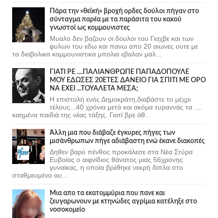
Πάρα την «θεϊκή» βροχή ορδες δούλοι πήγαν στο
σύνταγμα παρέα με τα παράσιτα του κακού
γνωστοί ως κομμουνιστες
Μυαλο δεν βαζουν οι δουλοι του Γιαχβε και των
φυλων του εδω και πανω απο 20 αιωνες ουτε με
τα διαβολικα κομμουνιστικα μπολια εβαλαν μαλ...
ΓΙΑΤΙ ΡΕ ....ΠΑΛΙΑΝΘΡΩΠΕ ΠΑΠΑΔΟΠΟΥΛΕ
ΜΟΥ ΕΔΩΣΕΣ 20ΕΤΕΣ ΔΑΝΕΙΟ ΓΙΑ ΣΠΙΤΙ ΜΕ ΟΡΟ
ΝΑ ΕΧΕΙ ...ΤΟΥΑΛΕΤΑ ΜΕΣΑ;
Η επιστολή ενός Δημοκράτη,διαβάστε το μέχρι
τέλους...40 χρόνια μετά και ακόμα τυραννάς τα ....
καημένα παιδιά της νέας τάξης. Γιατί βρε άθ...
Άλλη μια που διάβαζε έγκυρες πήγες των
μισάνθρωπων πήγε αδιάβαστη ενώ έκανε διακοπές
Δηθεν βαρύ πένθος προκάλεσε στα Νέα Στύρα
Ευβοίας ο αιφνίδιος θάνατος μιας 56χρονης
γυναίκας, η οποία βρέθηκε νεκρή δίπλα στο
σταθμευμένο αυ...
Μια απο τα εκατομμύρια που πανε και
ζευγαρωνουν με κτηνώδες αγρίμια κατέληξε στο
νοσοκομείο