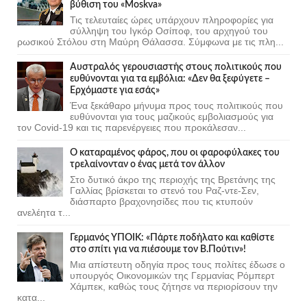
βύθιση του «Moskva»
Τις τελευταίες ώρες υπάρχουν πληροφορίες για
σύλληψη του Ιγκόρ Οσίποφ, του αρχηγού του
ρωσικού Στόλου στη Μαύρη Θάλασσα. Σύμφωνα με τις πλη...
Αυστραλός γερουσιαστής στους πολιτικούς που
ευθύνονται για τα εμβόλια: «Δεν θα ξεφύγετε –
Ερχόμαστε για εσάς»
Ένα ξεκάθαρο μήνυμα προς τους πολιτικούς που
ευθύνονται για τους μαζικούς εμβολιασμούς για
τον Covid-19 και τις παρενέργειες που προκάλεσαν...
Ο καταραμένος φάρος, που οι φαροφύλακες του
τρελαίνονταν ο ένας μετά τον άλλον
Στο δυτικό άκρο της περιοχής της Βρετάνης της
Γαλλίας βρίσκεται το στενό του Ραζ-ντε-Σεν,
διάσπαρτο βραχονησίδες που τις κτυπούν
ανελέητα τ...
Γερμανός ΥΠΟΙΚ: «Πάρτε ποδήλατο και καθίστε
στο σπίτι για να πιέσουμε τον Β.Πούτιν»!
Μια απίστευτη οδηγία προς τους πολίτες έδωσε ο
υπουργός Οικονομικών της Γερμανίας Ρόμπερτ
Χάμπεκ, καθώς τους ζήτησε να περιορίσουν την
κατα...