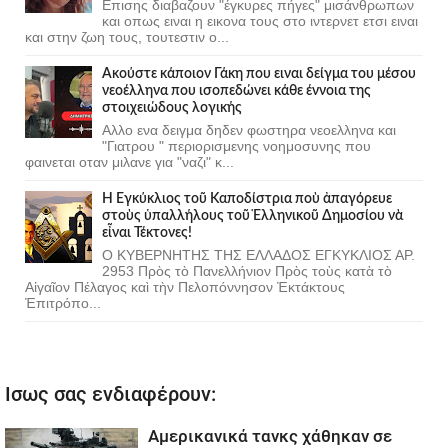
Επισης διαβαζουν "έγκυρες πήγες" μισάνθρωπων
και οπως ειναι η εικονα τους στο ιντερνετ ετσι ειναι
και στην ζωη τους, τουτεστιν ο...
Ακούστε κάποιον Γάκη που ειναι δείγμα του μέσου
νεοέλληνα που ισοπεδώνει κάθε έννοια της
στοιχειώδους λογικής
Αλλο ενα δειγμα δηδεν φωστηρα νεοελληνα και
"Γιατρου " περιορισμενης νοημοσυνης που
φαινεται οταν μιλανε για "ναζι" κ...
Ἡ Ἐγκύκλιος τοῦ Καποδίστρια ποὺ ἀπαγόρευε
στοὺς ὑπαλλήλους τοῦ Ἑλληνικοῦ Δημοσίου νὰ
εἶναι Τέκτονες!
Ο ΚΥΒΕΡΝΗΤΗΣ ΤΗΣ ΕΛΛΑΔΟΣ ΕΓΚΥΚΛΙΟΣ ΑΡ.
2953 Πρὸς τὸ Πανελλήνιον Πρὸς τοὺς κατὰ τὸ
Αἰγαῖον Πέλαγος καὶ τὴν Πελοπόννησον Ἐκτάκτους
Ἐπιτρόπο...