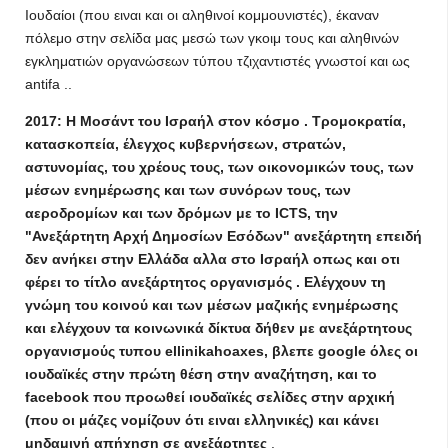
Ιουδαίοι (που ειναι και οι αληθινοί κομμουνιστές), έκαναν
πόλεμο στην σελίδα μας μεσώ των γκοιμ τους και αληθινών
εγκληματιών οργανώσεων τύπου τζιχαντιστές γνωστοί και ως
antifa ..
2017: Η Μοσάντ του Ισραήλ στον κόσμο . Τρομοκρατία,
κατασκοπεία, έλεγχος κυβερνήσεων, στρατών,
αστυνομίας, του χρέους τους, των οικονομικών τους, των
μέσων ενημέρωσης και των συνόρων τους, των
αεροδρομίων και των δρόμων με το ICTS, την
"Ανεξάρτητη Αρχή Δημοσίων Εσόδων" ανεξάρτητη επειδή
δεν ανήκει στην Ελλάδα αλλα στο Ισραήλ οπως και οτι
φέρει το τίτλο ανεξάρτητος οργανισμός . Ελέγχουν τη
γνώμη του κοινού και των μέσων μαζικής ενημέρωσης
και ελέγχουν τα κοινωνικά δίκτυα δήθεν με ανεξάρτητους
οργανισμούς τυπου ellinikahoaxes, βλεπε google όλες οι
ιουδαϊκές στην πρώτη θέση στην αναζήτηση, και το
facebook που προωθεί ιουδαϊκές σελίδες στην αρχική
(που οι μάζες νομίζουν ότι ειναι ελληνικές) και κάνει
μηδαμινή απήχηση σε ανεξάρτητες
.