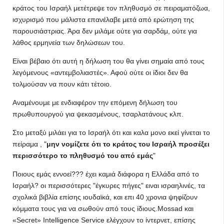
κράτος του Ισραήλ μετέτρεψε τον πληθυσμό σε πειραματόζωα,
ισχυρισμό που μάλιστα επανέλαβε μετά από ερώτηση της
παρουσιάστριας. Άρα δεν μιλάμε ούτε για σαρδάμ, ούτε για
λάθος ερμηνεία των δηλώσεων του.
Είναι βέβαιο ότι αυτή η δήλωση του θα γίνει σημαία από τους
λεγόμενους «αντεμβολιαστές». Αφού ούτε οι ίδιοι δεν θα
τολμούσαν να πουν κάτι τέτοιο.
Αναμένουμε με ενδιαφέρον την επόμενη δήλωση του
πρωθυπουργού για ψεκασμένους, τσαρλατάνους κλπ.
Στο μεταξύ μιλάει για το Ισραήλ ότι και καλα μονο εκεί γίνεται το
πείραμα , "
μην νομίζετε ότι το κράτος του Ισραήλ προσέξει
περισσότερο το πληθυσμό του από εμάς
"
Ποιους εμάς εννοεί??? έχει καμιά διάφορα η Ελλάδα από το
Ισραήλ? οι περισσότερες "έγκυρες πήγες" ειναι ισραηλινές, τα
σχολικά βιβλία επίσης ιουδαϊκά, και επι 40 χρονια ψηφίζουν
κόμματα τους για να σωθούν από τους ίδιους.Mossad και
«Secret» Intelligence Service ελέγχουν το ίντερνετ, επίσης