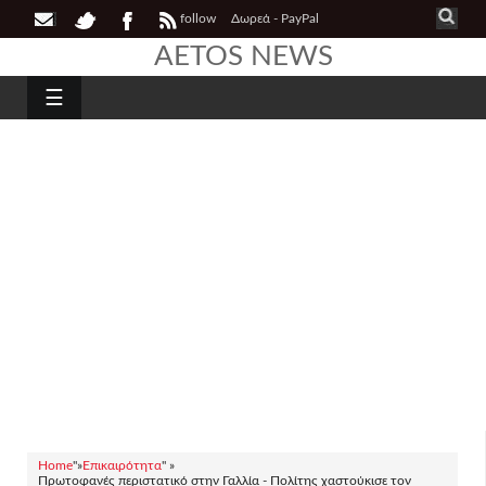
follow
Δωρεά - PayPal
AETOS NEWS
☰
Home
"»
Επικαιρότητα
" »
Πρωτοφανές περιστατικό στην Γαλλία - Πολίτης χαστούκισε τον