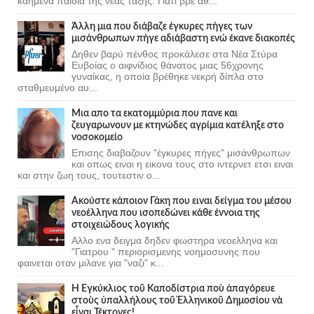
καημένα παιδιά της νέας τάξης. Γιατί βρε άθ...
Άλλη μια που διάβαζε έγκυρες πήγες των
μισάνθρωπων πήγε αδιάβαστη ενώ έκανε διακοπές
Δηθεν βαρύ πένθος προκάλεσε στα Νέα Στύρα
Ευβοίας ο αιφνίδιος θάνατος μιας 56χρονης
γυναίκας, η οποία βρέθηκε νεκρή δίπλα στο
σταθμευμένο αυ...
Μια απο τα εκατομμύρια που πανε και
ζευγαρωνουν με κτηνώδες αγρίμια κατέληξε στο
νοσοκομείο
Επισης διαβαζουν "έγκυρες πήγες" μισάνθρωπων
και οπως ειναι η εικονα τους στο ιντερνετ ετσι ειναι
και στην ζωη τους, τουτεστιν ο...
Ακούστε κάποιον Γάκη που ειναι δείγμα του μέσου
νεοέλληνα που ισοπεδώνει κάθε έννοια της
στοιχειώδους λογικής
Αλλο ενα δειγμα δηδεν φωστηρα νεοελληνα και
"Γιατρου " περιορισμενης νοημοσυνης που
φαινεται οταν μιλανε για "ναζι" κ...
Ἡ Ἐγκύκλιος τοῦ Καποδίστρια ποὺ ἀπαγόρευε
στοὺς ὑπαλλήλους τοῦ Ἑλληνικοῦ Δημοσίου νὰ
εἶναι Τέκτονες!