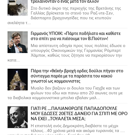
τρελαίνονταν ο ένας μετά τον άλλον
Στο δυτικό άκρο της περιοχής της Βρετάνης της
Γαλλίας βρίσκεται το στενό του Ραζ-ντε-Σεν,
διάσπαρτο βραχονησίδες που τις κτυπούν
ανελέητα τ...
Γερμανός ΥΠΟΙΚ: «Πάρτε ποδήλατο και καθίστε
στο σπίτι για να πιέσουμε τον Β.Πούτιν»!
Μια απίστευτη οδηγία προς τους πολίτες έδωσε ο
υπουργός Οικονομικών της Γερμανίας Ρόμπερτ
Χάμπεκ, καθώς τους ζήτησε να περιορίσουν την
κατα...
Πάρα την «θεϊκή» βροχή ορδες δούλοι πήγαν στο
σύνταγμα παρέα με τα παράσιτα του κακού
γνωστοί ως κομμουνιστες
Μυαλο δεν βαζουν οι δουλοι του Γιαχβε και των
φυλων του εδω και πανω απο 20 αιωνες ουτε με
τα διαβολικα κομμουνιστικα μπολια εβαλαν μαλ...
ΓΙΑΤΙ ΡΕ ....ΠΑΛΙΑΝΘΡΩΠΕ ΠΑΠΑΔΟΠΟΥΛΕ
ΜΟΥ ΕΔΩΣΕΣ 20ΕΤΕΣ ΔΑΝΕΙΟ ΓΙΑ ΣΠΙΤΙ ΜΕ ΟΡΟ
ΝΑ ΕΧΕΙ ...ΤΟΥΑΛΕΤΑ ΜΕΣΑ;
Η επιστολή ενός Δημοκράτη,διαβάστε το μέχρι
τέλους...40 χρόνια μετά και ακόμα τυραννάς τα ....