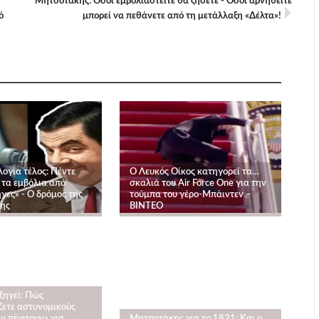
Μητσοτάκης: Όσοι εμβολιαστείτε θα ζήσετε - Όσοι αρνηθείτε
ό
μπορεί να πεθάνετε από τη μετάλλαξη «Δέλτα»!
ογία τέλος: Πέντε
Ο Λευκός Οίκος κατηγορεί τα…
 τα εμβόλια από
σκαλιά του Air Force One για την
γες» - Ο δρόμος της
τούμπα του γέρο-Μπάιντεν –
ης
ΒΙΝΤΕΟ
ξηγεί: Πώς
ζετε αστυνομικούς
ην πέφτουν» για
Μητσοτάκης για το 1821: Και ο