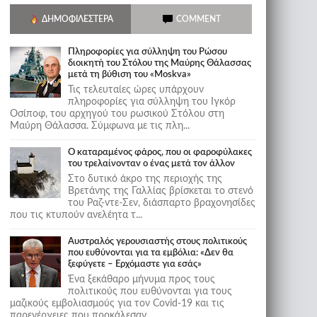
ΔΗΜΟΦΙΛΈΣΤΕΡΑ
COMMENT
Πληροφορίες για σύλληψη του Ρώσου
διοικητή του Στόλου της Mαύρης Θάλασσας
μετά τη βύθιση του «Moskva»
Τις τελευταίες ώρες υπάρχουν
πληροφορίες για σύλληψη του Ιγκόρ
Οσίποφ, του αρχηγού του ρωσικού Στόλου στη
Μαύρη Θάλασσα. Σύμφωνα με τις πλη...
Ο καταραμένος φάρος, που οι φαροφύλακες
του τρελαίνονταν ο ένας μετά τον άλλον
Στο δυτικό άκρο της περιοχής της
Βρετάνης της Γαλλίας βρίσκεται το στενό
του Ραζ-ντε-Σεν, διάσπαρτο βραχονησίδες
που τις κτυπούν ανελέητα τ...
Αυστραλός γερουσιαστής στους πολιτικούς
που ευθύνονται για τα εμβόλια: «Δεν θα
ξεφύγετε – Ερχόμαστε για εσάς»
Ένα ξεκάθαρο μήνυμα προς τους
πολιτικούς που ευθύνονται για τους
μαζικούς εμβολιασμούς για τον Covid-19 και τις
παρενέργειες που προκάλεσαν...