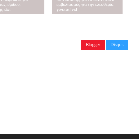
ας, εξόδου,
εμβολιασμός για την ελευθερία
ς κλπ
γίνεται! vid
Blogger
Disqus