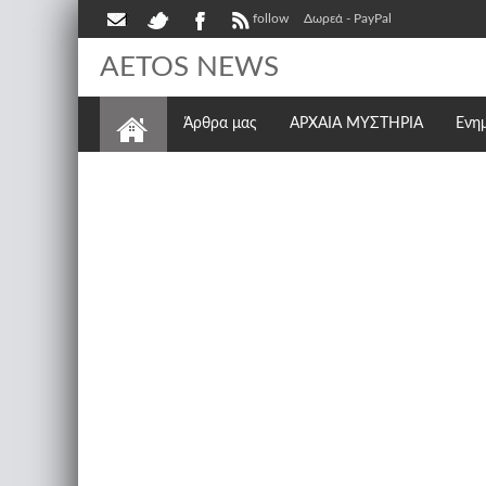
follow
Δωρεά - PayPal
AETOS NEWS
Άρθρα μας
ΑΡΧΑΙΑ ΜΥΣΤΗΡΙΑ
Ενη