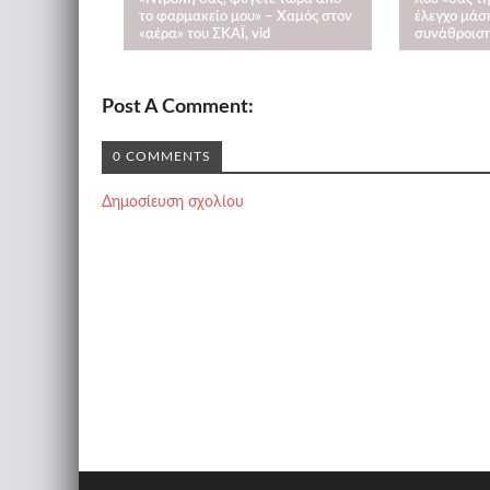
το φαρμακείο μου» – Χαμός στον
έλεγχο μάσκ
«αέρα» του ΣΚΑΪ, vid
συνάθροιση
Post A Comment:
0 COMMENTS
Δημοσίευση σχολίου