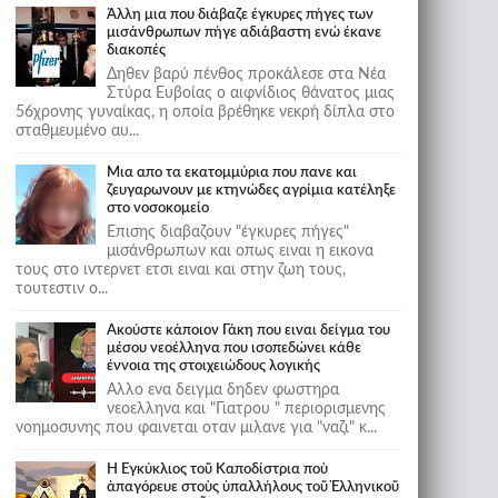
Άλλη μια που διάβαζε έγκυρες πήγες των
μισάνθρωπων πήγε αδιάβαστη ενώ έκανε
διακοπές
Δηθεν βαρύ πένθος προκάλεσε στα Νέα
Στύρα Ευβοίας ο αιφνίδιος θάνατος μιας
56χρονης γυναίκας, η οποία βρέθηκε νεκρή δίπλα στο
σταθμευμένο αυ...
Μια απο τα εκατομμύρια που πανε και
ζευγαρωνουν με κτηνώδες αγρίμια κατέληξε
στο νοσοκομείο
Επισης διαβαζουν "έγκυρες πήγες"
μισάνθρωπων και οπως ειναι η εικονα
τους στο ιντερνετ ετσι ειναι και στην ζωη τους,
τουτεστιν ο...
Ακούστε κάποιον Γάκη που ειναι δείγμα του
μέσου νεοέλληνα που ισοπεδώνει κάθε
έννοια της στοιχειώδους λογικής
Αλλο ενα δειγμα δηδεν φωστηρα
νεοελληνα και "Γιατρου " περιορισμενης
νοημοσυνης που φαινεται οταν μιλανε για "ναζι" κ...
Ἡ Ἐγκύκλιος τοῦ Καποδίστρια ποὺ
ἀπαγόρευε στοὺς ὑπαλλήλους τοῦ Ἑλληνικοῦ