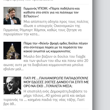
Γερμανός ΥΠΟΙΚ: «Πάρτε ποδήλατο και
καθίστε στο σπίτι για να πιέσουμε τον
Β.Πούτιν»!
Μια απίστευτη οδηγία προς τους πολίτες
έδωσε ο υπουργός Οικονομικών της
Γερμανίας Ρόμπερτ Χάμπεκ, καθώς τους ζήτησε να
περιορίσουν την κατα...
Πάρα την «θεϊκή» βροχή ορδες δούλοι πήγαν
στο σύνταγμα παρέα με τα παράσιτα του
κακού γνωστοί ως κομμουνιστες
Μυαλο δεν βαζουν οι δουλοι του Γιαχβε
και των φυλων του εδω και πανω απο 20
αιωνες ουτε με τα διαβολικα κομμουνιστικα μπολια
εβαλαν μαλ...
ΓΙΑΤΙ ΡΕ ....ΠΑΛΙΑΝΘΡΩΠΕ ΠΑΠΑΔΟΠΟΥΛΕ
ΜΟΥ ΕΔΩΣΕΣ 20ΕΤΕΣ ΔΑΝΕΙΟ ΓΙΑ ΣΠΙΤΙ ΜΕ
ΟΡΟ ΝΑ ΕΧΕΙ ...ΤΟΥΑΛΕΤΑ ΜΕΣΑ;
Η επιστολή ενός Δημοκράτη,διαβάστε το
μέχρι τέλους...40 χρόνια μετά και ακόμα
τυραννάς τα .... καημένα παιδιά της νέας τάξης. Γιατί
βρε άθ...