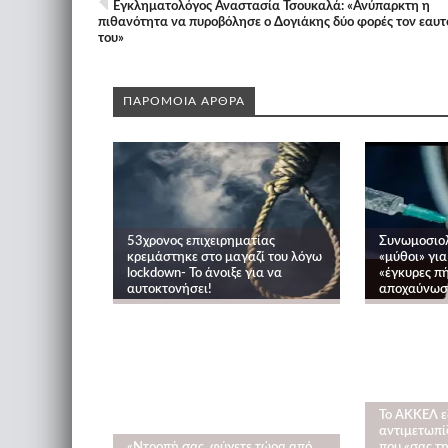
Εγκληματολόγος Αναστασία Τσουκαλά: «Ανύπαρκτη η
πιθανότητα να πυροβόλησε ο Δογιάκης δύο φορές τον εαυτ
του»
ΠΑΡΟΜΟΙΑ ΑΡΘΡΑ
53χρονος επιχειρηματίας
Συνωμοσιολ
κρεμάστηκε στο μαγαζί του λόγω
«μύθοι» για
lockdown- Το άνοιξε για να
«έγκυρες πή
αυτοκτονήσει!
αποχαύνωσ
Το ΑΚΚΕΛ ε
αντιμετωπί
«Ντροπή σας, φύγετε τώρα από
που «σας τ