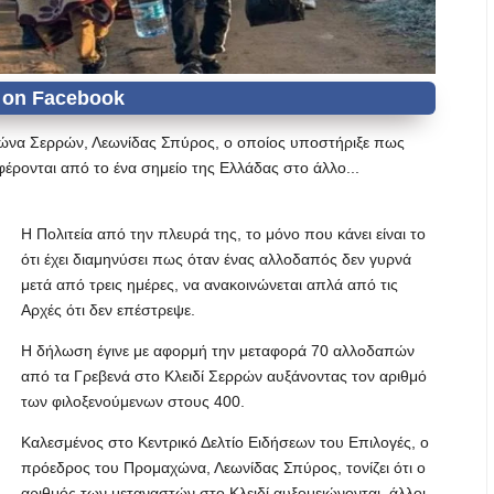
ώνα Σερρών, Λεωνίδας Σπύρος, ο οποίος υποστήριξε πως
ρονται από το ένα σημείο της Ελλάδας στο άλλο...
Η Πολιτεία από την πλευρά της, το μόνο που κάνει είναι το
ότι έχει διαμηνύσει πως όταν ένας αλλοδαπός δεν γυρνά
μετά από τρεις ημέρες, να ανακοινώνεται απλά από τις
Αρχές ότι δεν επέστρεψε.
Η δήλωση έγινε με αφορμή την μεταφορά 70 αλλοδαπών
από τα Γρεβενά στο Κλειδί Σερρών αυξάνοντας τον αριθμό
των φιλοξενούμενων στους 400.
Καλεσμένος στο Κεντρικό Δελτίο Ειδήσεων του Επιλογές, ο
πρόεδρος του Προμαχώνα, Λεωνίδας Σπύρος, τονίζει ότι ο
αριθμός των μεταναστών στο Κλειδί αυξομειώνονται, άλλοι