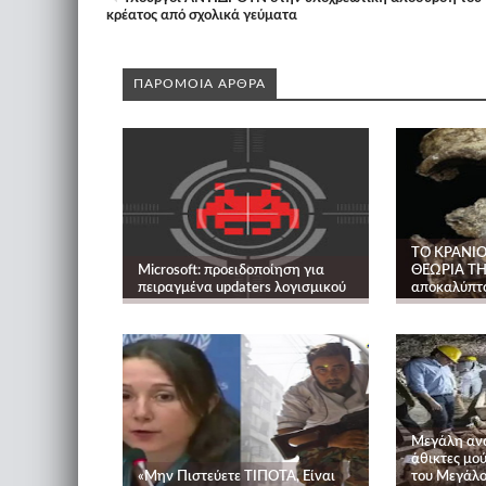
κρέατος από σχολικά γεύματα
ΠΑΡΟΜΟΙΑ ΑΡΘΡΑ
ΤΟ ΚΡΑΝΙΟ
Microsoft: προειδοποίηση για
ΘΕΩΡΙΑ ΤΗ
πειραγμένα updaters λογισμικού
αποκαλύπτο
Mεγάλη αν
άθικτες μού
«Μην Πιστεύετε ΤΙΠΟΤΑ, Είναι
του Μεγάλο