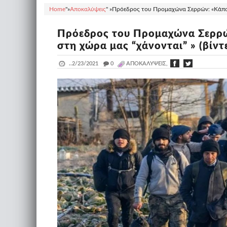
Home
"»
Αποκαλύψεις
" »
Πρόεδρος του Προμαχώνα Σερρών: «Κάποιοι
Πρόεδρος του Προμαχώνα Σερρών
στη χώρα μας “χάνονται” » (βίντ
..
2/23/2021
_
0
ΑΠΟΚΑΛΎΨΕΙΣ,