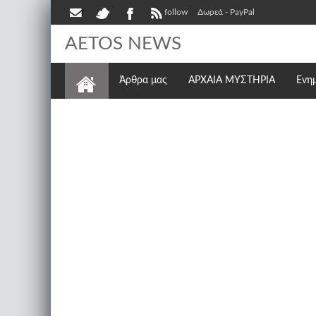
follow
Δωρεά - PayPal
AETOS NEWS
Άρθρα μας
ΑΡΧΑΙΑ ΜΥΣΤΗΡΙΑ
Ενη