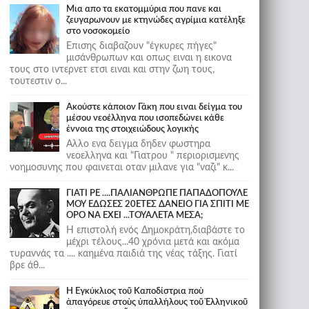
Μια απο τα εκατομμύρια που πανε και
ζευγαρωνουν με κτηνώδες αγρίμια κατέληξε
στο νοσοκομείο
Επισης διαβαζουν "έγκυρες πήγες"
μισάνθρωπων και οπως ειναι η εικονα
τους στο ιντερνετ ετσι ειναι και στην ζωη τους,
τουτεστιν ο...
Ακούστε κάποιον Γάκη που ειναι δείγμα του
μέσου νεοέλληνα που ισοπεδώνει κάθε
έννοια της στοιχειώδους λογικής
Αλλο ενα δειγμα δηδεν φωστηρα
νεοελληνα και "Γιατρου " περιορισμενης
νοημοσυνης που φαινεται οταν μιλανε για "ναζι" κ...
ΓΙΑΤΙ ΡΕ ....ΠΑΛΙΑΝΘΡΩΠΕ ΠΑΠΑΔΟΠΟΥΛΕ
ΜΟΥ ΕΔΩΣΕΣ 20ΕΤΕΣ ΔΑΝΕΙΟ ΓΙΑ ΣΠΙΤΙ ΜΕ
ΟΡΟ ΝΑ ΕΧΕΙ ...ΤΟΥΑΛΕΤΑ ΜΕΣΑ;
Η επιστολή ενός Δημοκράτη,διαβάστε το
μέχρι τέλους...40 χρόνια μετά και ακόμα
τυραννάς τα .... καημένα παιδιά της νέας τάξης. Γιατί
βρε άθ...
Ἡ Ἐγκύκλιος τοῦ Καποδίστρια ποὺ
ἀπαγόρευε στοὺς ὑπαλλήλους τοῦ Ἑλληνικοῦ