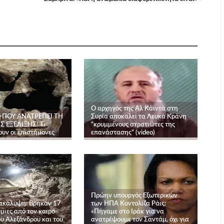
Ο αρχηγός της Αλ Κάιντα στη
 ΠΟΥ ΑΝΑΤΡΕΠΕΙ ΤΗ
Συρία αποκαλεί τα Λευκά Κράνη
Σ ΕΞΕΛΙΞΗΣ! Τι
“κρυμμένους στρατιώτες της
υν οι επιστήμονες
επανάστασης” (video)
Πρώην υπουργός Εξωτερικών
ακάλυψη: Βρήκαν 17
των ΗΠΑ Κοντολίζα Ράις:
μιες από τον καιρό
«Πήγαμε στο Ιράκ για να
υ Αλεξάνδρου και του
ανατρέψουμε τον Σαντάμ, όχι για