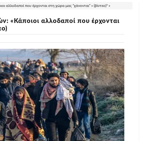
 αλλοδαποί που έρχονται στη χώρα μας “χάνονται” » (βίντεο)" »
: «Κάποιοι αλλοδαποί που έρχονται
εο)