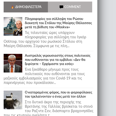
ΔΗΜΟΦΙΛΈΣΤΕΡΑ
COMMENT
Πληροφορίες για σύλληψη του Ρώσου
διοικητή του Στόλου της Mαύρης Θάλασσας
μετά τη βύθιση του «Moskva»
Τις τελευταίες ώρες υπάρχουν
πληροφορίες για σύλληψη του Ιγκόρ
Οσίποφ, του αρχηγού του ρωσικού Στόλου στη
Μαύρη Θάλασσα. Σύμφωνα με τις πλη...
Αυστραλός γερουσιαστής στους πολιτικούς
που ευθύνονται για τα εμβόλια: «Δεν θα
ξεφύγετε – Ερχόμαστε για εσάς»
Ένα ξεκάθαρο μήνυμα προς τους
πολιτικούς που ευθύνονται για τους
μαζικούς εμβολιασμούς για τον Covid-19 και τις
παρενέργειες που προκάλεσαν...
Ο καταραμένος φάρος, που οι φαροφύλακες
του τρελαίνονταν ο ένας μετά τον άλλον
Στο δυτικό άκρο της περιοχής της
Βρετάνης της Γαλλίας βρίσκεται το στενό
του Ραζ-ντε-Σεν, διάσπαρτο βραχονησίδες
που τις κτυπούν ανελέητα τ...