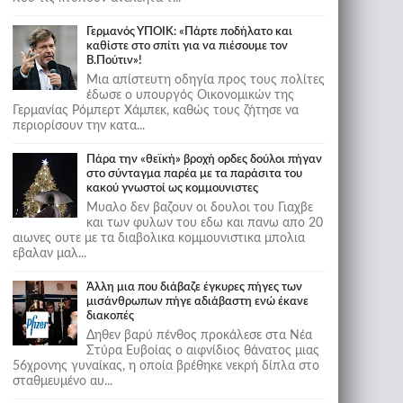
Γερμανός ΥΠΟΙΚ: «Πάρτε ποδήλατο και
καθίστε στο σπίτι για να πιέσουμε τον
Β.Πούτιν»!
Μια απίστευτη οδηγία προς τους πολίτες
έδωσε ο υπουργός Οικονομικών της
Γερμανίας Ρόμπερτ Χάμπεκ, καθώς τους ζήτησε να
περιορίσουν την κατα...
Πάρα την «θεϊκή» βροχή ορδες δούλοι πήγαν
στο σύνταγμα παρέα με τα παράσιτα του
κακού γνωστοί ως κομμουνιστες
Μυαλο δεν βαζουν οι δουλοι του Γιαχβε
και των φυλων του εδω και πανω απο 20
αιωνες ουτε με τα διαβολικα κομμουνιστικα μπολια
εβαλαν μαλ...
Άλλη μια που διάβαζε έγκυρες πήγες των
μισάνθρωπων πήγε αδιάβαστη ενώ έκανε
διακοπές
Δηθεν βαρύ πένθος προκάλεσε στα Νέα
Στύρα Ευβοίας ο αιφνίδιος θάνατος μιας
56χρονης γυναίκας, η οποία βρέθηκε νεκρή δίπλα στο
σταθμευμένο αυ...