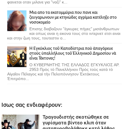
φαινεται οταν μιλανε για "ναζι" κ...
Μια απο τα εκατομμύρια που πανε και
ζευγαρωνουν με κτηνώδες αγρίμια κατέληξε στο
νοσοκομείο
Επισης διαβαζουν "έγκυρες πήγες" μισάνθρωπων
και οπως ειναι η εικονα τους στο ιντερνετ ετσι ειναι
και στην ζωη τους, τουτεστιν ο...
Ἡ Ἐγκύκλιος τοῦ Καποδίστρια ποὺ ἀπαγόρευε
στοὺς ὑπαλλήλους τοῦ Ἑλληνικοῦ Δημοσίου νὰ
εἶναι Τέκτονες!
Ο ΚΥΒΕΡΝΗΤΗΣ ΤΗΣ ΕΛΛΑΔΟΣ ΕΓΚΥΚΛΙΟΣ ΑΡ.
2953 Πρὸς τὸ Πανελλήνιον Πρὸς τοὺς κατὰ τὸ
Αἰγαῖον Πέλαγος καὶ τὴν Πελοπόννησον Ἐκτάκτους
Ἐπιτρόπο...