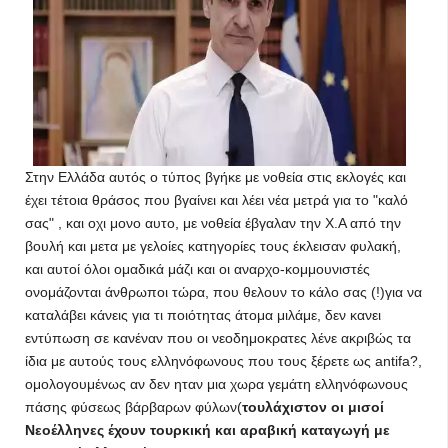
Στην Ελλάδα αυτός ο τύπος βγήκε με νοθεία στις εκλογές και
έχει τέτοια θράσος που βγαίνει και λέει νέα μετρά για το "καλό
σας" , και οχι μονο αυτο, με νοθεία έβγαλαν την Χ.Α από την
βουλή και μετα με γελοίες κατηγορίες τους έκλεισαν φυλακή,
και αυτοί όλοι ομαδικά μάζι και οι αναρχο-κομμουνιστές
ονομάζονται άνθρωποι τώρα, που θελουν το κάλο σας (!)για να
καταλάβει κάνεις για τι ποιότητας άτομα μιλάμε, δεν κανει
εντύπωση σε κανέναν που οι νεοδημοκρατες λένε ακριβώς τα
ίδια με αυτούς τους ελληνόφωνους που τους ξέρετε ως antifa?,
ομολογουμένως αν δεν ηταν μια χωρα γεμάτη ελληνόφωνους
πάσης φύσεως βάρβαρων φύλων(
τουλάχιστον οι μισοί
Νεοέλληνες έχουν τουρκική και αραβική καταγωγή με