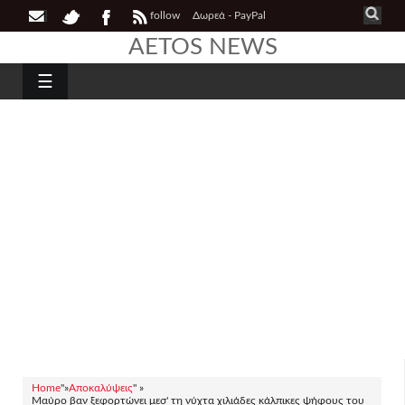
follow
Δωρεά - PayPal
AETOS NEWS
☰
Home
"»
Αποκαλύψεις
" »
Μαύρο βαν ξεφορτώνει μεσ' τη νύχτα χιλιάδες κάλπικες ψήφους του