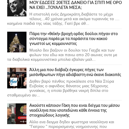
ΜΟΥ ΕΔΩΣΕΣ 20ΕΤΕΣ ΔΑΝΕΙΟ ΓΙΑ ΣΠΙΤΙ ΜΕ ΟΡΟ
ΝΑ ΕΧΕΙ ...ΤΟΥΑΛΕΤΑ ΜΕΣΑ;
Η επιστολή ενός Δημοκράτη,διαβάστε το μέχρι
τέλους...40 χρόνια μετά και ακόμα τυραννάς τα ....
καημένα παιδιά της νέας τάξης. Γιατί βρε άθ...
Πάρα την «θεϊκή» βροχή ορδες δούλοι πήγαν στο
σύνταγμα παρέα με τα παράσιτα του κακού
γνωστοί ως κομμουνιστες
Μυαλο δεν βαζουν οι δουλοι του Γιαχβε και των
φυλων του εδω και πανω απο 20 αιωνες ουτε με
τα διαβολικα κομμουνιστικα μπολια εβαλαν μαλ...
Άλλη μια που διάβαζε έγκυρες πήγες των
μισάνθρωπων πήγε αδιάβαστη ενώ έκανε διακοπές
Δηθεν βαρύ πένθος προκάλεσε στα Νέα Στύρα
Ευβοίας ο αιφνίδιος θάνατος μιας 56χρονης
γυναίκας, η οποία βρέθηκε νεκρή δίπλα στο
σταθμευμένο αυ...
Ακούστε κάποιον Γάκη που ειναι δείγμα του μέσου
νεοέλληνα που ισοπεδώνει κάθε έννοια της
στοιχειώδους λογικής
Αλλο ενα δειγμα δηδεν φωστηρα νεοελληνα και
"Γιατρου " περιορισμενης νοημοσυνης που