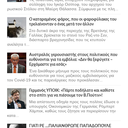
σύλληψη του Ιγκόρ Οσίποφ, του αρχηγού του
ρωσικού Στόλου στη Μαύρη Θάλασσα. Σύμφωνα με τις πλη...
Ο καταραμένος φάρος, που οι φαροφύλακες του
τρελαίνονταν ο ένας μετά τον άλλον
Στο δυτικό άκρο της περιοχής της Βρετάνης της
Γαλλίας βρίσκεται το στενό του Ραζ-ντε-Σεν,
διάσπαρτο βραχονησίδες που τις κτυπούν
ανελέητα τ...
Αυστραλός γερουσιαστής στους πολιτικούς που
ευθύνονται για τα εμβόλια: «Δεν θα ξεφύγετε –
Ερχόμαστε για εσάς»
Ένα ξεκάθαρο μήνυμα προς τους πολιτικούς που
ευθύνονται για τους μαζικούς εμβολιασμούς για
τον Covid-19 και τις παρενέργειες που προκάλεσαν...
Γερμανός ΥΠΟΙΚ: «Πάρτε ποδήλατο και καθίστε
στο σπίτι για να πιέσουμε τον Β.Πούτιν»!
Μια απίστευτη οδηγία προς τους πολίτες έδωσε ο
υπουργός Οικονομικών της Γερμανίας Ρόμπερτ
Χάμπεκ, καθώς τους ζήτησε να περιορίσουν την
κατα...
ΓΙΑΤΙ ΡΕ ....ΠΑΛΙΑΝΘΡΩΠΕ ΠΑΠΑΔΟΠΟΥΛΕ