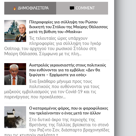
ΔΗΜΟΦΙΛΈΣΤΕΡΑ
COMMENT
Πληροφορίες για σύλληψη του Ρώσου
διοικητή του Στόλου της Mαύρης Θάλασσας
μετά τη βύθιση του «Moskva»
Τις τελευταίες ώρες υπάρχουν
πληροφορίες για σύλληψη του Ιγκόρ
Οσίποφ, του αρχηγού του ρωσικού Στόλου στη
Μαύρη Θάλασσα. Σύμφωνα με τις πλη...
Αυστραλός γερουσιαστής στους πολιτικούς
που ευθύνονται για τα εμβόλια: «Δεν θα
ξεφύγετε – Ερχόμαστε για εσάς»
Ένα ξεκάθαρο μήνυμα προς τους
πολιτικούς που ευθύνονται για τους
μαζικούς εμβολιασμούς για τον Covid-19 και τις
παρενέργειες που προκάλεσαν...
Ο καταραμένος φάρος, που οι φαροφύλακες
του τρελαίνονταν ο ένας μετά τον άλλον
Στο δυτικό άκρο της περιοχής της
Βρετάνης της Γαλλίας βρίσκεται το στενό
του Ραζ-ντε-Σεν, διάσπαρτο βραχονησίδες
που τις κτυπούν ανελέητα τ...