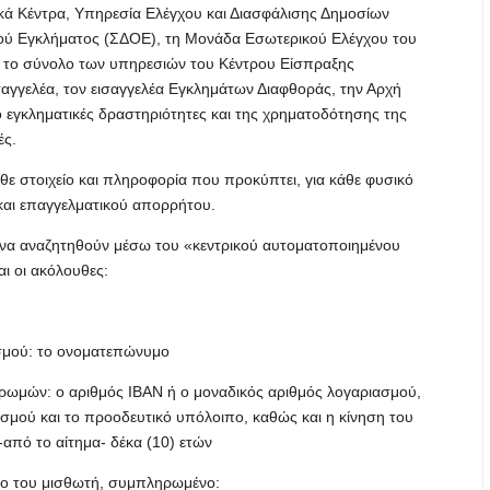
κά Κέντρα, Υπηρεσία Ελέγχου και Διασφάλισης Δημοσίων
κού Εγκλήματος (ΣΔΟΕ), τη Μονάδα Εσωτερικού Ελέγχου του
, το σύνολο των υπηρεσιών του Κέντρου Είσπραξης
αγγελέα, τον εισαγγελέα Εγκλημάτων Διαφθοράς, την Αρχή
εγκληματικές δραστηριότητες και της χρηματοδότησης της
ές.
ε στοιχείο και πληροφορία που προκύπτει, για κάθε φυσικό
και επαγγελματικού απορρήτου.
ί να αναζητηθούν μέσω του «κεντρικού αυτοματοποιημένου
ι οι ακόλουθες:
ασμού: το ονοματεπώνυμο
ηρωμών: ο αριθμός ΙΒΑΝ ή ο μοναδικός αριθμός λογαριασμού,
ασμού και το προοδευτικό υπόλοιπο, καθώς και η κίνηση του
-από το αίτημα- δέκα (10) ετών
υμο του μισθωτή, συμπληρωμένο: