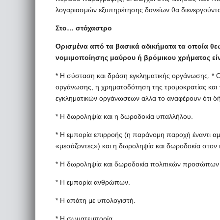
λογαριασμών εξυπηρέτησης δανείων θα διενεργούνται
Στο… στόχαστρο
Oρισμένα από τα βασικά αδικήματα τα οποία θεω
νομιμοποίησης μαύρου ή βρόμικου χρήματος είν
* Η σύσταση και δράση εγκληματικής οργάνωσης. * Ο
οργάνωσης, η χρηματοδότηση της τρομοκρατίας και 
εγκληματικών οργάνωσεων αλλα το αναφέρουν ότι δήθε
* Η δωροληψία και η δωροδοκία υπαλλήλου.
* Η εμπορία επιρροής (η παράνομη παροχή έναντι α
«μεσάζοντες») και η δωροληψία και δωροδοκία στον ι
* Η δωροληψία και δωροδοκία πολιτικών προσώπων κ
* Η εμπορία ανθρώπων.
* Η απάτη με υπολογιστή.
* Η σωματεμπορία.