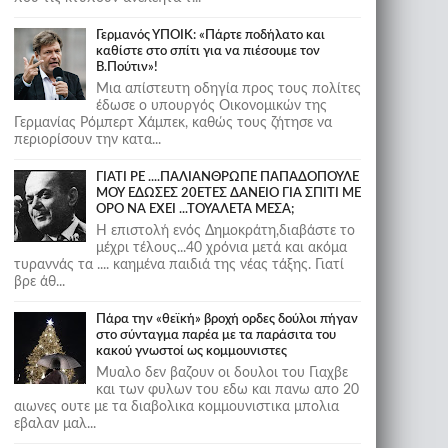
Γερμανός ΥΠΟΙΚ: «Πάρτε ποδήλατο και
καθίστε στο σπίτι για να πιέσουμε τον
Β.Πούτιν»!
Μια απίστευτη οδηγία προς τους πολίτες
έδωσε ο υπουργός Οικονομικών της
Γερμανίας Ρόμπερτ Χάμπεκ, καθώς τους ζήτησε να
περιορίσουν την κατα...
ΓΙΑΤΙ ΡΕ ....ΠΑΛΙΑΝΘΡΩΠΕ ΠΑΠΑΔΟΠΟΥΛΕ
ΜΟΥ ΕΔΩΣΕΣ 20ΕΤΕΣ ΔΑΝΕΙΟ ΓΙΑ ΣΠΙΤΙ ΜΕ
ΟΡΟ ΝΑ ΕΧΕΙ ...ΤΟΥΑΛΕΤΑ ΜΕΣΑ;
Η επιστολή ενός Δημοκράτη,διαβάστε το
μέχρι τέλους...40 χρόνια μετά και ακόμα
τυραννάς τα .... καημένα παιδιά της νέας τάξης. Γιατί
βρε άθ...
Πάρα την «θεϊκή» βροχή ορδες δούλοι πήγαν
στο σύνταγμα παρέα με τα παράσιτα του
κακού γνωστοί ως κομμουνιστες
Μυαλο δεν βαζουν οι δουλοι του Γιαχβε
και των φυλων του εδω και πανω απο 20
αιωνες ουτε με τα διαβολικα κομμουνιστικα μπολια
εβαλαν μαλ...