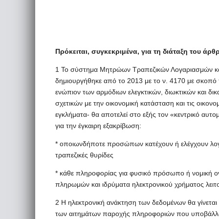
Πρόκειται, συγκεκριμένα, για τη διάταξη του άρθ
1 Το σύστημα Μητρώων Τραπεζικών Λογαριασμών κα
δημιουργήθηκε από το 2013 με το ν. 4170 με σκοπό
ενώπιον των αρμόδιων ελεγκτικών, διωκτικών και δι
σχετικών με την οικονομική κατάσταση και τις οικο
εγκλήματα- θα αποτελεί στο εξής τον «κεντρικό αυ
για την έγκαιρη εξακρίβωση:
* οποιωνδήποτε προσώπων κατέχουν ή ελέγχουν λογ
τραπεζικές θυρίδες
* κάθε πληροφορίας για φυσικό πρόσωπο ή νομική ον
πληρωμών και ιδρύματα ηλεκτρονικού χρήματος λειτ
2 Η ηλεκτρονική ανάκτηση των δεδομένων θα γίνεται
των αιτημάτων παροχής πληροφοριών που υποβάλλο