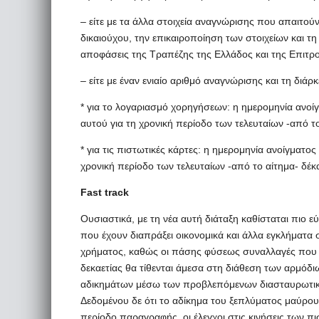
– είτε με τα άλλα στοιχεία αναγνώρισης που απαιτού
δικαιούχου, την επικαιροποίηση των στοιχείων και τ
αποφάσεις της Τραπέζης της Ελλάδος και της Επιτρ
– είτε με έναν ενιαίο αριθμό αναγνώρισης και τη διά
* για το λογαριασμό χορηγήσεων: η ημερομηνία ανοίγ
αυτού για τη χρονική περίοδο των τελευταίων -από το
* για τις πιστωτικές κάρτες: η ημερομηνία ανοίγματος
χρονική περίοδο των τελευταίων -από το αίτημα- δέκα
Fast track
Ουσιαστικά, με τη νέα αυτή διάταξη καθίσταται πιο
που έχουν διαπράξει οικονομικά και άλλα εγκλήματα
χρήματος, καθώς οι πάσης φύσεως συναλλαγές που
δεκαετίας θα τίθενται άμεσα στη διάθεση των αρμόδι
αδικημάτων μέσω των προβλεπόμενων διασταυρωτικώ
Δεδομένου δε ότι το αδίκημα του ξεπλύματος μαύρο
περίοδο παραγραφής, οι έλεγχοι στις κινήσεις των 