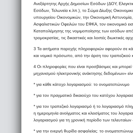
Ανεξάρτητης Αρχής Δημοσίων Εσόδων (ΔΟΥ, Ελεγκτι
Εσόδων, Τελωνεία κ.λπ.), το Σώμα Δίωξης Οικονομι
υπουργείου Οικονομικών, την Οικονομική Αστυνομία
Ασφαλιστικών Οφειλών του ΕΦΚΑ, τον οικονομικό εισ
Καταπολέμησης της νομιμοποίησης των εσόδων από 
τρομοκρατίας, τις δικαστικές και λοιπές διωκτικές αρχ
3 Τα αιτήματα παροχής πληροφοριών αφορούν σε κάθ
και νομικό πρόσωπο, από την άρση του τραπεζικού 
4 Οι πληροφορίες που είναι προσβάσιμες και μπορε
μηχανισμού ηλεκτρονικής ανάκτησης δεδομένων» είνα
* για κάθε κάτοχο λογαριασμού: το ονοματεπώνυμο
* για τον πραγματικό δικαιούχο του κατόχου λογαρι
* για τον τραπεζικό λογαριασμό ή το λογαριασμό πλ
η ημερομηνία ανοίγματος και κλεισίματος του λογαρι
λογαριασμού για τη χρονική περίοδο των τελευταίων 
* για την ενεργή θυρίδα ασφαλείας: το ονοματεπών