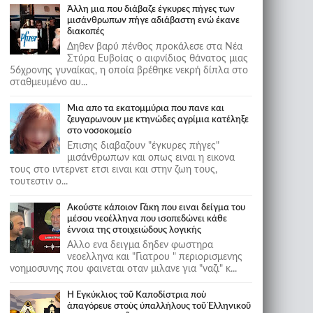
Άλλη μια που διάβαζε έγκυρες πήγες των
μισάνθρωπων πήγε αδιάβαστη ενώ έκανε
διακοπές
Δηθεν βαρύ πένθος προκάλεσε στα Νέα
Στύρα Ευβοίας ο αιφνίδιος θάνατος μιας
56χρονης γυναίκας, η οποία βρέθηκε νεκρή δίπλα στο
σταθμευμένο αυ...
Μια απο τα εκατομμύρια που πανε και
ζευγαρωνουν με κτηνώδες αγρίμια κατέληξε
στο νοσοκομείο
Επισης διαβαζουν "έγκυρες πήγες"
μισάνθρωπων και οπως ειναι η εικονα
τους στο ιντερνετ ετσι ειναι και στην ζωη τους,
τουτεστιν ο...
Ακούστε κάποιον Γάκη που ειναι δείγμα του
μέσου νεοέλληνα που ισοπεδώνει κάθε
έννοια της στοιχειώδους λογικής
Αλλο ενα δειγμα δηδεν φωστηρα
νεοελληνα και "Γιατρου " περιορισμενης
νοημοσυνης που φαινεται οταν μιλανε για "ναζι" κ...
Ἡ Ἐγκύκλιος τοῦ Καποδίστρια ποὺ
ἀπαγόρευε στοὺς ὑπαλλήλους τοῦ Ἑλληνικοῦ