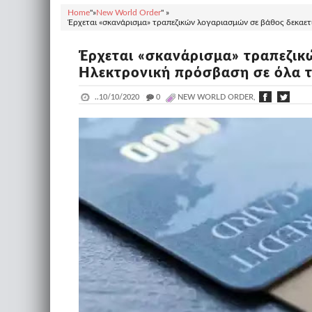
Home
"»
New World Order
" »
Έρχεται «σκανάρισμα» τραπεζικών λογαριασμών σε βάθος δεκαετί
Έρχεται «σκανάρισμα» τραπεζικ
Ηλεκτρονική πρόσβαση σε όλα τ
..
10/10/2020
_
0
NEW WORLD ORDER,