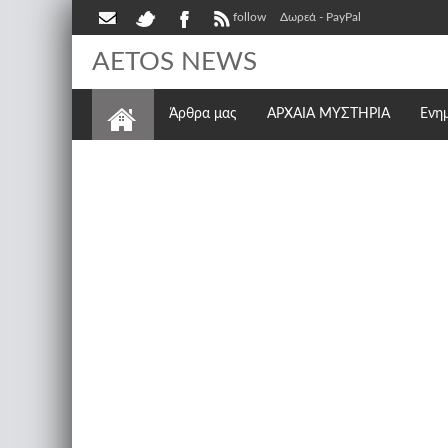
follow
Δωρεά - PayPal
AETOS NEWS
Άρθρα μας
ΑΡΧΑΙΑ ΜΥΣΤΗΡΙΑ
Ενη