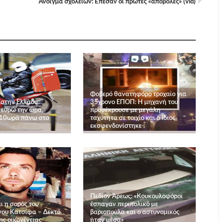
Άνοιγμα σχολείων: Έπεσαν οι πρώτες «αποβολές» (vid)
Φοβερό θανατηφόρο τροχαίο για
 στην Ελλάδα:
35χρονο ΕΠΟΠ: Η μηχανή του
 ευρώ την ώρα,
προσέκρουσε με μεγάλη
 10ωρα πάνω στο
ταχύτητα σε τοιχίο και ο ίδιος
εκσφενδονίστηκε
Πεδίον Άρεως: «Κουκουλοφόροι
ι η σορός του
έσπαγαν περιπολικό με
ου Κατσίφα – Δεκτό
βαριοπούλα και ο αστυνομικός
ης οικογένειας
ήταν μέσα»