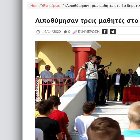
Home
"»
Ενημέρωση
" »
Λιποθύμησαν τρεις μαθητές στο 1ο δημοτικό
Λιποθύμησαν τρεις μαθητές στο 
..
9/14/2020
_
0
ΕΝΗΜΈΡΩΣΗ,