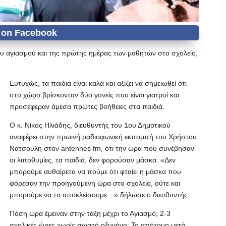
ου αγιασμού και της πρώτης ημέρας των μαθητών στο σχολείο,
Ευτυχώς, τα παιδιά είναι καλά και αξίζει να σημειωθεί ότι
στο χώρο βρίσκονταν δύο γονείς που είναι γιατροί και
προσέφεραν άμεσα πρώτες βοήθειες στα παιδιά.
Ο κ. Νίκος Ηλιάδης, διευθυντής του 1ου Δημοτικού
αναφέρει στην πρωινή ραδιοφωνική εκπομπή του Χρήστου
Νατσούλη στον antennes fm, ότι την ώρα που συνέβησαν
οι λιποθυμίες, τα παιδιά, δεν φορούσαν μάσκα. «Δεν
μπορούμε αυθαίρετα να πούμε ότι φταίει η μάσκα που
φόρεσαν την προηγούμενη ώρα στο σχολείο, ούτε και
μπορούμε να το αποκλείσουμε…» δήλωσε ο διευθυντής.
Πόση ώρα έμειναν στην τάξη μέχρι το Αγιασμό; 2-3
σχολικές ώρες χωρίς σωστό οξυγόνο; Το απότομο μετά