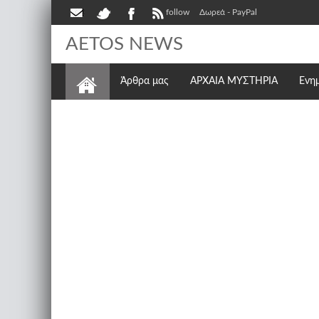
follow
Δωρεά - PayPal
AETOS NEWS
Άρθρα μας
ΑΡΧΑΙΑ ΜΥΣΤΗΡΙΑ
Ενη