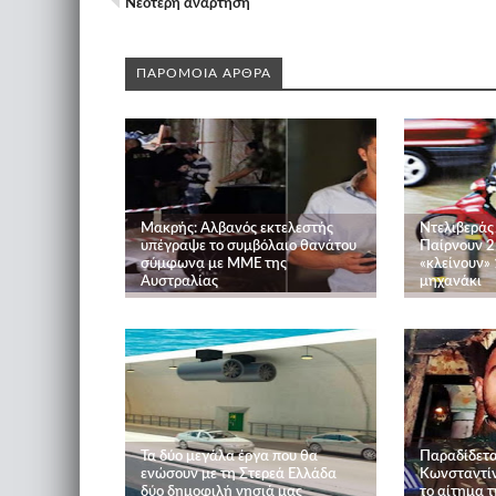
Νεότερη ανάρτηση
ΠΑΡΟΜΟΙΑ ΑΡΘΡΑ
Μακρής: Αλβανός εκτελεστής
Ντελιβεράς
υπέγραψε το συμβόλαιο θανάτου
Παίρνουν 2
σύμφωνα με ΜΜΕ της
«κλείνουν»
Αυστραλίας
μηχανάκι
Τα δύο μεγάλα έργα που θα
Παραδίδετα
ενώσουν με τη Στερεά Ελλάδα
Κωνσταντίν
δύο δημοφιλή νησιά μας
το αίτημα τ