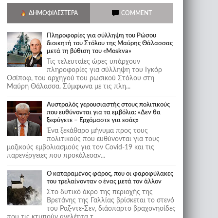
ΔΗΜΟΦΙΛΈΣΤΕΡΑ
COMMENT
Πληροφορίες για σύλληψη του Ρώσου
διοικητή του Στόλου της Mαύρης Θάλασσας
μετά τη βύθιση του «Moskva»
Τις τελευταίες ώρες υπάρχουν
πληροφορίες για σύλληψη του Ιγκόρ
Οσίποφ, του αρχηγού του ρωσικού Στόλου στη
Μαύρη Θάλασσα. Σύμφωνα με τις πλη...
Αυστραλός γερουσιαστής στους πολιτικούς
που ευθύνονται για τα εμβόλια: «Δεν θα
ξεφύγετε – Ερχόμαστε για εσάς»
Ένα ξεκάθαρο μήνυμα προς τους
πολιτικούς που ευθύνονται για τους
μαζικούς εμβολιασμούς για τον Covid-19 και τις
παρενέργειες που προκάλεσαν...
Ο καταραμένος φάρος, που οι φαροφύλακες
του τρελαίνονταν ο ένας μετά τον άλλον
Στο δυτικό άκρο της περιοχής της
Βρετάνης της Γαλλίας βρίσκεται το στενό
του Ραζ-ντε-Σεν, διάσπαρτο βραχονησίδες
που τις κτυπούν ανελέητα τ...