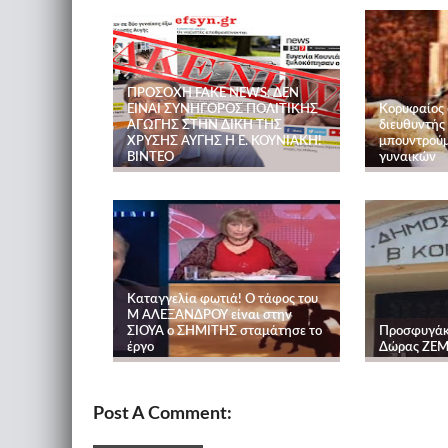
ΠΡΟΣΟΧΗ FAKE NEWS: ΔΕΝ
ΕΙΝΑΙ ΣΥΝΗΓΟΡΟΣ ΠΟΛΙΤΙΚΗΣ
Κορυφαίος 
ΑΓΩΓΗΣ ΣΤΗΝ ΔΙΚΗ ΤΗΣ
διευθυντής
ΧΡΥΣΗΣ ΑΥΓΗΣ Η Ε. ΚΟΥΝΙΑΚΗ!
μπουντρούμ
ΒΙΝΤΕΟ
γυναικών
Καταγγελία φωτιά! Ο τάφος του
Μ ΑΛΕΞΑΝΔΡΟΥ είναι στην
ΣΙΟΥΑ ο ΣΗΜΙΤΗΣ σταμάτησε το
Προσφυγάκ
έργο
Δώρας ΖΕΜ
Post A Comment: