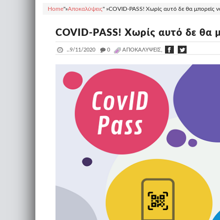
Home
"»
Αποκαλύψεις
" »
COVID-PASS! Xωρίς αυτό δε θα μπορείς να 
COVID-PASS! Xωρίς αυτό δε θα μπ
..
9/11/2020
_
0
ΑΠΟΚΑΛΎΨΕΙΣ,