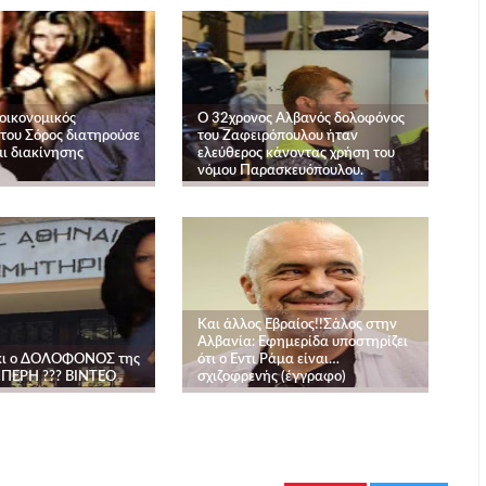
οικονομικός
Ο 32χρονος Αλβανός δολοφόνος
 του Σόρος διατηρούσε
του Ζαφειρόπουλου ήταν
ι διακίνησης
ελεύθερος κάνοντας χρήση του
νόμου Παρασκευόπουλου.
Και άλλος Εβραίος!!Σάλος στην
Αλβανία: Εφημερίδα υποστηρίζει
ι ο ΔΟΛΟΦΟΝΟΣ της
ότι ο Εντι Ράμα είναι…
ΠΕΡΗ ??? ΒΙΝΤΕΟ
σχιζοφρενής (έγγραφο)