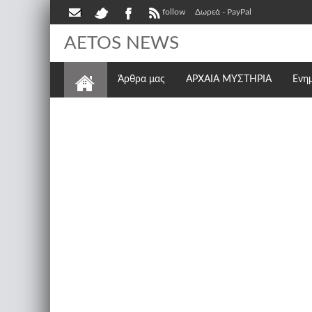
follow
Δωρεά - PayPal
AETOS NEWS
Άρθρα μας
ΑΡΧΑΙΑ ΜΥΣΤΗΡΙΑ
Ενη