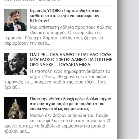
Γερμανός ΥΠΟΙΚ: «Πάρτε ποδήλατο και
καθίστε στο σπίτι για να πιέσουμε τον
Β.Πούτιν»!
Μια απίστευτη οδηγία προς τους πολίτες
έδωσε ο υπουργός Οικονομικών της
Γερμανίας Ρόμπερτ Χάμπεκ, καθώς τους ζήτησε να
περιορίσουν την κατα...
ΓΙΑΤΙ ΡΕ ....ΠΑΛΙΑΝΘΡΩΠΕ ΠΑΠΑΔΟΠΟΥΛΕ
ΜΟΥ ΕΔΩΣΕΣ 20ΕΤΕΣ ΔΑΝΕΙΟ ΓΙΑ ΣΠΙΤΙ ΜΕ
ΟΡΟ ΝΑ ΕΧΕΙ ...ΤΟΥΑΛΕΤΑ ΜΕΣΑ;
Η επιστολή ενός Δημοκράτη,διαβάστε το
μέχρι τέλους...40 χρόνια μετά και ακόμα
τυραννάς τα .... καημένα παιδιά της νέας τάξης. Γιατί
βρε άθ...
Πάρα την «θεϊκή» βροχή ορδες δούλοι πήγαν
στο σύνταγμα παρέα με τα παράσιτα του
κακού γνωστοί ως κομμουνιστες
Μυαλο δεν βαζουν οι δουλοι του Γιαχβε
και των φυλων του εδω και πανω απο 20
αιωνες ουτε με τα διαβολικα κομμουνιστικα μπολια
εβαλαν μαλ...