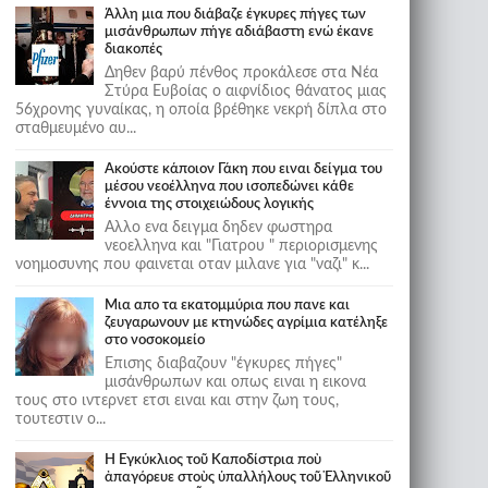
Άλλη μια που διάβαζε έγκυρες πήγες των
μισάνθρωπων πήγε αδιάβαστη ενώ έκανε
διακοπές
Δηθεν βαρύ πένθος προκάλεσε στα Νέα
Στύρα Ευβοίας ο αιφνίδιος θάνατος μιας
56χρονης γυναίκας, η οποία βρέθηκε νεκρή δίπλα στο
σταθμευμένο αυ...
Ακούστε κάποιον Γάκη που ειναι δείγμα του
μέσου νεοέλληνα που ισοπεδώνει κάθε
έννοια της στοιχειώδους λογικής
Αλλο ενα δειγμα δηδεν φωστηρα
νεοελληνα και "Γιατρου " περιορισμενης
νοημοσυνης που φαινεται οταν μιλανε για "ναζι" κ...
Μια απο τα εκατομμύρια που πανε και
ζευγαρωνουν με κτηνώδες αγρίμια κατέληξε
στο νοσοκομείο
Επισης διαβαζουν "έγκυρες πήγες"
μισάνθρωπων και οπως ειναι η εικονα
τους στο ιντερνετ ετσι ειναι και στην ζωη τους,
τουτεστιν ο...
Ἡ Ἐγκύκλιος τοῦ Καποδίστρια ποὺ
ἀπαγόρευε στοὺς ὑπαλλήλους τοῦ Ἑλληνικοῦ