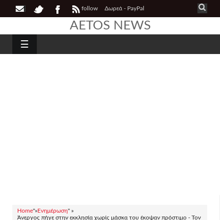
follow
Δωρεά - PayPal
AETOS NEWS
☰
Home
"»
Ενημέρωση
" »
Άνεργος πήγε στην εκκλησία χωρίς μάσκα του έκοψαν πρόστιμο - Τον