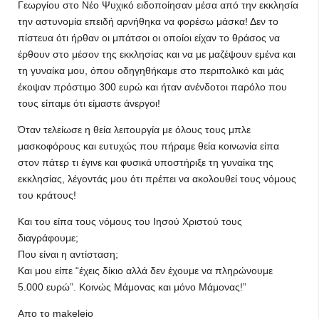
Γεωργίου στο Νέο Ψυχικό ειδοποίησαν μέσα από την εκκλησία
την αστυνομία επειδή αρνήθηκα να φορέσω μάσκα! Δεν το
πίστευα ότι ήρθαν οι μπάτσοι οι οποίοι είχαν το θράσος να
έρθουν στο μέσον της εκκλησίας και να με μαζέψουν εμένα και
τη γυναίκα μου, όπου οδηγηθήκαμε στο περιπολικό και μάς
έκοψαν πρόστιμο 300 ευρώ και ήταν ανένδοτοι παρόλο που
τους είπαμε ότι είμαστε άνεργοι!
Όταν τελείωσε η θεία λειτουργία με όλους τους μπλε
μασκοφόρους και ευτυχώς που πήραμε θεία κοινωνία είπα
στον πάτερ τι έγινε και φυσικά υποστήριξε τη γυναίκα της
εκκλησίας, λέγοντάς μου ότι πρέπει να ακολουθεί τους νόμους
του κράτους!
Και του είπα τους νόμους του Ιησού Χριστού τους
διαγράφουμε;
Που είναι η αντίσταση;
Και μου είπε “έχεις δίκιο αλλά δεν έχουμε να πληρώνουμε
5.000 ευρώ”. Κοινώς Μάμονας και μόνο Μάμονας!”
Aπο το makeleio