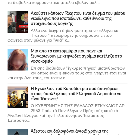
τα διαβολικα κομμουνιστικα μπολια εβαλαν μαλ...
Ακούστε κάποιον Γάκη που ειναι δείγμα του μέσου
νεοέλληνα που ισοπεδώνει κάθε έννοια της
στοιχειώδους λογικής
Αλλο ενα δειγμα δηδεν φωστηρα νεοελληνα και
"Γιατρου " περιορισμενης νοημοσυνης που
φαινεται οταν μιλανε για "ναζι" κ...
Μια απο τα εκατομμύρια που πανε και
ζευγαρωνουν με κτηνώδες αγρίμια κατέληξε στο
νοσοκομείο
Επισης διαβαζουν "έγκυρες πήγες" μισάνθρωπων
και οπως ειναι η εικονα τους στο ιντερνετ ετσι ειναι
και στην ζωη τους, τουτεστιν ο...
Ἡ Ἐγκύκλιος τοῦ Καποδίστρια ποὺ ἀπαγόρευε
στοὺς ὑπαλλήλους τοῦ Ἑλληνικοῦ Δημοσίου νὰ
εἶναι Τέκτονες!
Ο ΚΥΒΕΡΝΗΤΗΣ ΤΗΣ ΕΛΛΑΔΟΣ ΕΓΚΥΚΛΙΟΣ ΑΡ.
2953 Πρὸς τὸ Πανελλήνιον Πρὸς τοὺς κατὰ τὸ
Αἰγαῖον Πέλαγος καὶ τὴν Πελοπόννησον Ἐκτάκτους
Ἐπιτρόπο...
Άξεστοι και δολοφόνοι άγιοι!! χρόνια της