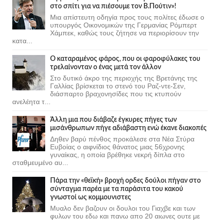
στο σπίτι για να πιέσουμε τον Β.Πούτιν»!
Μια απίστευτη οδηγία προς τους πολίτες έδωσε ο
υπουργός Οικονομικών της Γερμανίας Ρόμπερτ
Χάμπεκ, καθώς τους ζήτησε να περιορίσουν την
κατα...
Ο καταραμένος φάρος, που οι φαροφύλακες του
τρελαίνονταν ο ένας μετά τον άλλον
Στο δυτικό άκρο της περιοχής της Βρετάνης της
Γαλλίας βρίσκεται το στενό του Ραζ-ντε-Σεν,
διάσπαρτο βραχονησίδες που τις κτυπούν
ανελέητα τ...
Άλλη μια που διάβαζε έγκυρες πήγες των
μισάνθρωπων πήγε αδιάβαστη ενώ έκανε διακοπές
Δηθεν βαρύ πένθος προκάλεσε στα Νέα Στύρα
Ευβοίας ο αιφνίδιος θάνατος μιας 56χρονης
γυναίκας, η οποία βρέθηκε νεκρή δίπλα στο
σταθμευμένο αυ...
Πάρα την «θεϊκή» βροχή ορδες δούλοι πήγαν στο
σύνταγμα παρέα με τα παράσιτα του κακού
γνωστοί ως κομμουνιστες
Μυαλο δεν βαζουν οι δουλοι του Γιαχβε και των
φυλων του εδω και πανω απο 20 αιωνες ουτε με