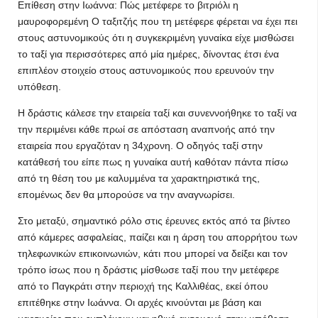
Επίθεση στην Ιωάννα: Πώς μετέφερε το βιτριόλι η
μαυροφορεμένη Ο ταξιτζής που τη μετέφερε φέρεται να έχει πει
στους αστυνομικούς ότι η συγκεκριμένη γυναίκα είχε μισθώσει
το ταξί για περισσότερες από μία ημέρες, δίνοντας έτσι ένα
επιπλέον στοιχείο στους αστυνομικούς που ερευνούν την
υπόθεση.
Η δράστις κάλεσε την εταιρεία ταξί και συνεννοήθηκε το ταξί να
την περιμένει κάθε πρωί σε απόσταση αναπνοής από την
εταιρεία που εργαζόταν η 34χρονη. Ο οδηγός ταξί στην
κατάθεσή του είπε πως η γυναίκα αυτή καθόταν πάντα πίσω
από τη θέση του με καλυμμένα τα χαρακτηριστικά της,
επομένως δεν θα μπορούσε να την αναγνωρίσει.
Στο μεταξύ, σημαντικό ρόλο στις έρευνες εκτός από τα βίντεο
από κάμερες ασφαλείας, παίζει και η άρση του απορρήτου των
τηλεφωνικών επικοινωνιών, κάτι που μπορεί να δείξει και τον
τρόπο ίσως που η δράστις μίσθωσε ταξί που την μετέφερε
από το Παγκράτι στην περιοχή της Καλλιθέας, εκεί όπου
επιτέθηκε στην Ιωάννα. Οι αρχές κινούνται με βάση και