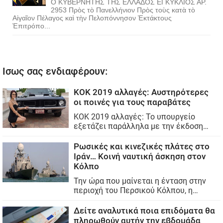
Ο ΚΥΒΕΡΝΗΤΗΣ ΤΗΣ ΕΛΛΑΔΟΣ ΕΓΚΥΚΛΙΟΣ ΑΡ.
2953 Πρὸς τὸ Πανελλήνιον Πρὸς τοὺς κατὰ τὸ
Αἰγαῖον Πέλαγος καὶ τὴν Πελοπόννησον Ἐκτάκτους
Ἐπιτρόπο...