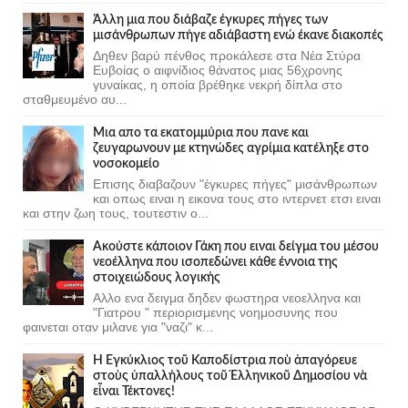
Άλλη μια που διάβαζε έγκυρες πήγες των
μισάνθρωπων πήγε αδιάβαστη ενώ έκανε διακοπές
Δηθεν βαρύ πένθος προκάλεσε στα Νέα Στύρα
Ευβοίας ο αιφνίδιος θάνατος μιας 56χρονης
γυναίκας, η οποία βρέθηκε νεκρή δίπλα στο
σταθμευμένο αυ...
Μια απο τα εκατομμύρια που πανε και
ζευγαρωνουν με κτηνώδες αγρίμια κατέληξε στο
νοσοκομείο
Επισης διαβαζουν "έγκυρες πήγες" μισάνθρωπων
και οπως ειναι η εικονα τους στο ιντερνετ ετσι ειναι
και στην ζωη τους, τουτεστιν ο...
Ακούστε κάποιον Γάκη που ειναι δείγμα του μέσου
νεοέλληνα που ισοπεδώνει κάθε έννοια της
στοιχειώδους λογικής
Αλλο ενα δειγμα δηδεν φωστηρα νεοελληνα και
"Γιατρου " περιορισμενης νοημοσυνης που
φαινεται οταν μιλανε για "ναζι" κ...
Ἡ Ἐγκύκλιος τοῦ Καποδίστρια ποὺ ἀπαγόρευε
στοὺς ὑπαλλήλους τοῦ Ἑλληνικοῦ Δημοσίου νὰ
εἶναι Τέκτονες!