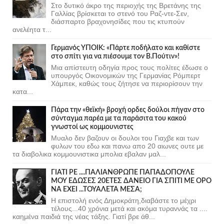
Στο δυτικό άκρο της περιοχής της Βρετάνης της
Γαλλίας βρίσκεται το στενό του Ραζ-ντε-Σεν,
διάσπαρτο βραχονησίδες που τις κτυπούν
ανελέητα τ...
Γερμανός ΥΠΟΙΚ: «Πάρτε ποδήλατο και καθίστε
στο σπίτι για να πιέσουμε τον Β.Πούτιν»!
Μια απίστευτη οδηγία προς τους πολίτες έδωσε ο
υπουργός Οικονομικών της Γερμανίας Ρόμπερτ
Χάμπεκ, καθώς τους ζήτησε να περιορίσουν την
κατα...
Πάρα την «θεϊκή» βροχή ορδες δούλοι πήγαν στο
σύνταγμα παρέα με τα παράσιτα του κακού
γνωστοί ως κομμουνιστες
Μυαλο δεν βαζουν οι δουλοι του Γιαχβε και των
φυλων του εδω και πανω απο 20 αιωνες ουτε με
τα διαβολικα κομμουνιστικα μπολια εβαλαν μαλ...
ΓΙΑΤΙ ΡΕ ....ΠΑΛΙΑΝΘΡΩΠΕ ΠΑΠΑΔΟΠΟΥΛΕ
ΜΟΥ ΕΔΩΣΕΣ 20ΕΤΕΣ ΔΑΝΕΙΟ ΓΙΑ ΣΠΙΤΙ ΜΕ ΟΡΟ
ΝΑ ΕΧΕΙ ...ΤΟΥΑΛΕΤΑ ΜΕΣΑ;
Η επιστολή ενός Δημοκράτη,διαβάστε το μέχρι
τέλους...40 χρόνια μετά και ακόμα τυραννάς τα ....
καημένα παιδιά της νέας τάξης. Γιατί βρε άθ...