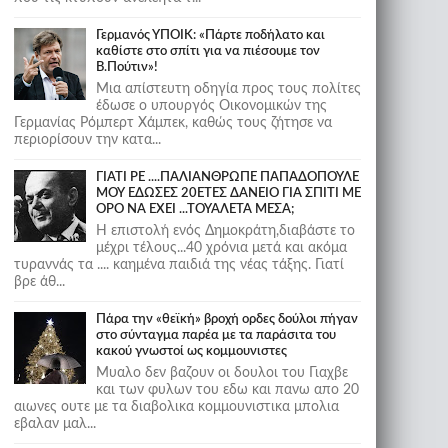
Γερμανός ΥΠΟΙΚ: «Πάρτε ποδήλατο και
καθίστε στο σπίτι για να πιέσουμε τον
Β.Πούτιν»!
Μια απίστευτη οδηγία προς τους πολίτες
έδωσε ο υπουργός Οικονομικών της
Γερμανίας Ρόμπερτ Χάμπεκ, καθώς τους ζήτησε να
περιορίσουν την κατα...
ΓΙΑΤΙ ΡΕ ....ΠΑΛΙΑΝΘΡΩΠΕ ΠΑΠΑΔΟΠΟΥΛΕ
ΜΟΥ ΕΔΩΣΕΣ 20ΕΤΕΣ ΔΑΝΕΙΟ ΓΙΑ ΣΠΙΤΙ ΜΕ
ΟΡΟ ΝΑ ΕΧΕΙ ...ΤΟΥΑΛΕΤΑ ΜΕΣΑ;
Η επιστολή ενός Δημοκράτη,διαβάστε το
μέχρι τέλους...40 χρόνια μετά και ακόμα
τυραννάς τα .... καημένα παιδιά της νέας τάξης. Γιατί
βρε άθ...
Πάρα την «θεϊκή» βροχή ορδες δούλοι πήγαν
στο σύνταγμα παρέα με τα παράσιτα του
κακού γνωστοί ως κομμουνιστες
Μυαλο δεν βαζουν οι δουλοι του Γιαχβε
και των φυλων του εδω και πανω απο 20
αιωνες ουτε με τα διαβολικα κομμουνιστικα μπολια
εβαλαν μαλ...