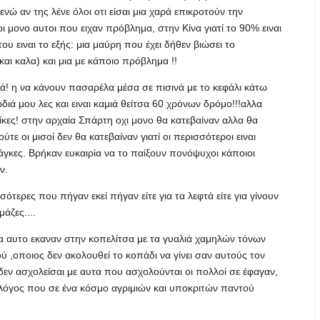
νώ αν της λένε όλοι οτι είσαι μια χαρά επικροτούν την
μονο αυτοι που ειχαν πρόβλημα, στην Κίνα γιατί το 90% ειναι
υ ειναι το εξής: μια μαύρη που έχει δήθεν βιώσει το
και καλα) και μια με κάποιο πρόβλημα !!
! η να κάνουν πασαρέλα μέσα σε πισινά με το κεφάλι κάτω
ρδιά μου λες και ειναι καμιά θείτσα 60 χρόνων δρόμο!!!αλλα
αίκες! στην αρχαία Σπάρτη οχι μονο θα κατεβαίναν αλλα θα
ύτε οι μισοί δεν θα κατεβαίναν γιατί οι περισσότεροι ειναι
άγκες. Βρήκαν ευκαιρία να το παίξουν πονόψυχοι κάποιοι
ν.
σότερες που πήγαν εκεί πήγαν είτε για τα λεφτά είτε για γίνουν
άζες....
λα αυτο εκαναν στην κοπελίτσα με τα γυαλιά χαμηλών τόνων
ύ ,οποιος δεν ακολουθεί το κοπάδι να γίνει σαν αυτούς τον
 δεν ασχολείσαι με αυτα που ασχολούνται οι πολλοί σε έφαγαν,
ο λόγος που σε ένα κόσμο αγριμιών και υποκριτών παντού