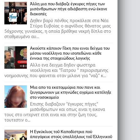
Άλλη μια που διάβαζε έγκυρες πήγες των
μισάνθρωπων πήγε αδιάβαστη ενώ έκανε
διακοπές
Δηθεν βαρύ πένθος προκάλεσε στα Νέα
Στύρα Ευβοίας ο αιφνίδιος θάνατος μιας
56χρονης γυναίκας, η οποία βρέθηκε νεκρή δίπλα στο
σταθμευμένο αυ...
Ακούστε κάποιον Γάκη που ειναι δείγμα του
μέσου νεοέλληνα που ισοπεδώνει κάθε
έννοια της στοιχειώδους λογικής
Αλλο ενα δειγμα δηδεν φωστηρα
νεοελληνα και "Γιατρου " περιορισμενης
νοημοσυνης που φαινεται οταν μιλανε για "ναζι" κ...
Μια απο τα εκατομμύρια που πανε και
ζευγαρωνουν με κτηνώδες αγρίμια κατέληξε
στο νοσοκομείο
Επισης διαβαζουν "έγκυρες πήγες"
μισάνθρωπων και οπως ειναι η εικονα
τους στο ιντερνετ ετσι ειναι και στην ζωη τους,
τουτεστιν ο...
Ἡ Ἐγκύκλιος τοῦ Καποδίστρια ποὺ
ἀπαγόρευε στοὺς ὑπαλλήλους τοῦ Ἑλληνικοῦ