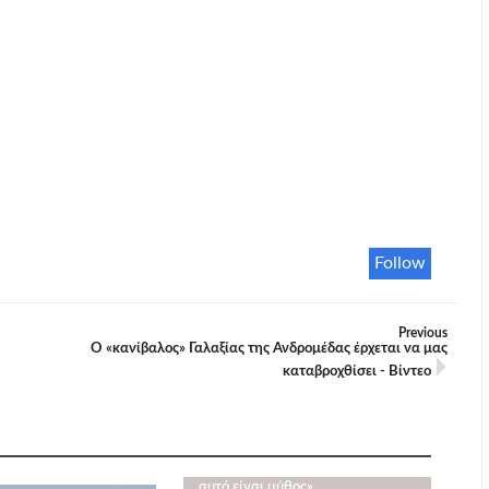
Follow
Previous
Ο «κανίβαλος» Γαλαξίας της Ανδρομέδας έρχεται να μας
καταβροχθίσει - Βίντεο
Δικαίωση της 21ης Απριλίου δια
στόματος Μητσοτάκη: «Η 21η
Απριλίου δεν ήταν
αμερικανοκίνητη και ξενοκίνητη,
αυτό είναι μύθος»…