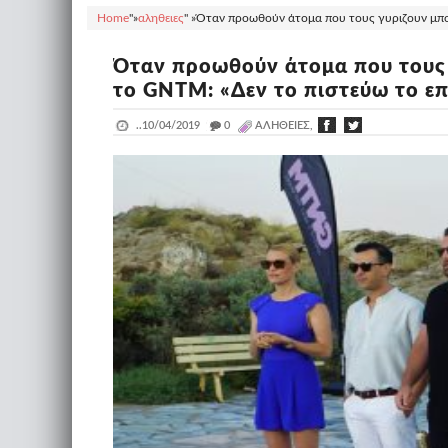
Home
"»
αληθειες
" »
Όταν προωθούν άτομα που τους γυριζουν μπού
Όταν προωθούν άτομα που τους 
το GNTM: «Δεν το πιστεύω το επ
..
10/04/2019
_
0
ΑΛΗΘΕΙΕΣ,