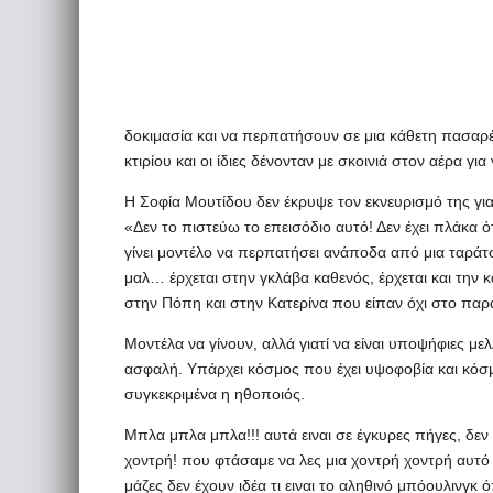
δοκιμασία και να περπατήσουν σε μια κάθετη πασαρ
κτιρίου και οι ίδιες δένονταν με σκοινιά στον αέρα για
Η Σοφία Μουτίδου δεν έκρυψε τον εκνευρισμό της γι
«Δεν το πιστεύω το επεισόδιο αυτό! Δεν έχει πλάκα ό
γίνει μοντέλο να περπατήσει ανάποδα από μια ταράτ
μαλ… έρχεται στην γκλάβα καθενός, έρχεται και την κ
στην Πόπη και στην Κατερίνα που είπαν όχι στο παρ
Μοντέλα να γίνουν, αλλά γιατί να είναι υποψήφιες μελ
ασφαλή. Υπάρχει κόσμος που έχει υψοφοβία και κόσμ
συγκεκριμένα η ηθοποιός.
Μπλα μπλα μπλα!!! αυτά ειναι σε έγκυρες πήγες, δεν
χοντρή! που φτάσαμε να λες μια χοντρή χοντρή αυτό
μάζες δεν έχουν ιδέα τι ειναι το αληθινό μπόουλινγκ 