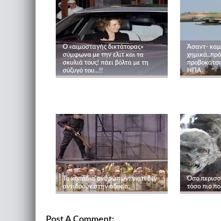
O «αιμοσταγής δικτάτορας»
Άσαντ- καμ
σύμφωνα με την ελιτ και τα
χημικά..πρό
σκυλιά τους! πάει βόλτα με τη
προβοκάτσι
σύζυγό του…!!
ΗΠΑ.
Τα κοπάδια ανθρώπων: γιατί δεν
Όσο περισσ
αντιδρούν στην αδικία;
τόσο πιο πο
Post A Comment: