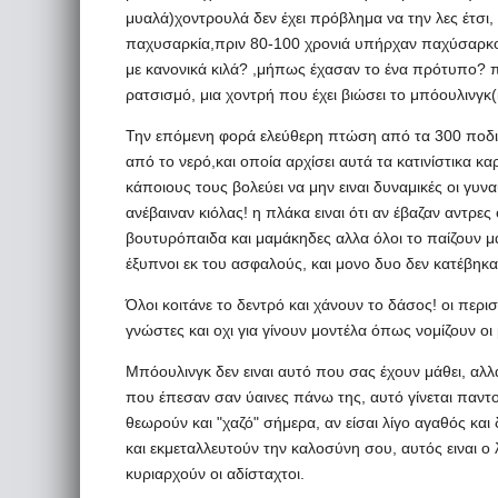
μυαλά)χοντρουλά δεν έχει πρόβλημα να την λες έτσι, ε
παχυσαρκία,πριν 80-100 χρονιά υπήρχαν παχύσαρκοι 
με κανονικά κιλά? ,μήπως έχασαν το ένα πρότυπο? πο
ρατσισμό, μια χοντρή που έχει βιώσει το μπόουλινγκ(
Την επόμενη φορά ελεύθερη πτώση από τα 300 ποδιά
από το νερό,και οποία αρχίσει αυτά τα κατινίστικα κα
κάποιους τους βολεύει να μην ειναι δυναμικές οι γυν
ανέβαιναν κιόλας! η πλάκα ειναι ότι αν έβαζαν αντρες ο
βουτυρόπαιδα και μαμάκηδες αλλα όλοι το παίζουν μ
έξυπνοι εκ του ασφαλούς, και μονο δυο δεν κατέβηκα
Όλοι κοιτάνε το δεντρό και χάνουν το δάσος! οι περισ
γνώστες και οχι για γίνουν μοντέλα όπως νομίζουν οι μ
Μπόουλινγκ δεν ειναι αυτό που σας έχουν μάθει, αλ
που έπεσαν σαν ύαινες πάνω της, αυτό γίνεται παντο
θεωρούν και "χαζό" σήμερα, αν είσαι λίγο αγαθός και
και εκμεταλλευτούν την καλοσύνη σου, αυτός ειναι 
κυριαρχούν οι αδίσταχτοι.