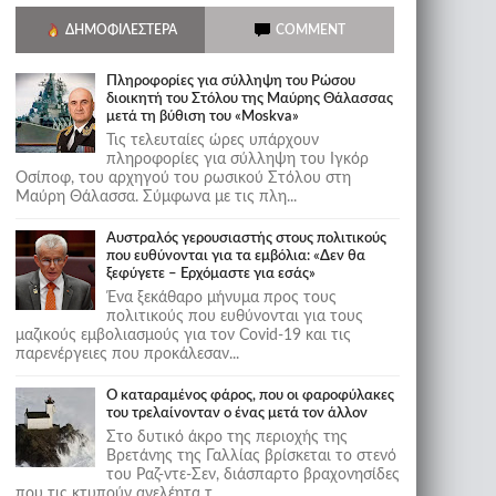
ΔΗΜΟΦΙΛΈΣΤΕΡΑ
COMMENT
Πληροφορίες για σύλληψη του Ρώσου
διοικητή του Στόλου της Mαύρης Θάλασσας
μετά τη βύθιση του «Moskva»
Τις τελευταίες ώρες υπάρχουν
πληροφορίες για σύλληψη του Ιγκόρ
Οσίποφ, του αρχηγού του ρωσικού Στόλου στη
Μαύρη Θάλασσα. Σύμφωνα με τις πλη...
Αυστραλός γερουσιαστής στους πολιτικούς
που ευθύνονται για τα εμβόλια: «Δεν θα
ξεφύγετε – Ερχόμαστε για εσάς»
Ένα ξεκάθαρο μήνυμα προς τους
πολιτικούς που ευθύνονται για τους
μαζικούς εμβολιασμούς για τον Covid-19 και τις
παρενέργειες που προκάλεσαν...
Ο καταραμένος φάρος, που οι φαροφύλακες
του τρελαίνονταν ο ένας μετά τον άλλον
Στο δυτικό άκρο της περιοχής της
Βρετάνης της Γαλλίας βρίσκεται το στενό
του Ραζ-ντε-Σεν, διάσπαρτο βραχονησίδες
που τις κτυπούν ανελέητα τ...