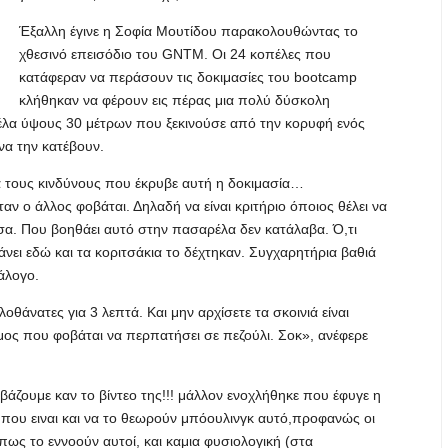
Έξαλλη έγινε η Σοφία Μουτίδου παρακολουθώντας το
χθεσινό επεισόδιο του GNTM. Οι 24 κοπέλες που
κατάφεραν να περάσουν τις δοκιμασίες του bootcamp
κλήθηκαν να φέρουν εις πέρας μια πολύ δύσκολη
έλα ύψους 30 μέτρων που ξεκινούσε από την κορυφή ενός
 να την κατέβουν.
α τους κινδύνους που έκρυβε αυτή η δοκιμασία…
ταν ο άλλος φοβάται. Δηλαδή να είναι κριτήριο όποιος θέλει να
σα. Που βοηθάει αυτό στην πασαρέλα δεν κατάλαβα. Ό,τι
άνει εδώ και τα κοριτσάκια το δέχτηκαν. Συγχαρητήρια βαθιά
άλογο.
λοθάνατες για 3 λεπτά. Και μην αρχίσετε τα σκοινιά είναι
ος που φοβάται να περπατήσει σε πεζούλι. Σοκ», ανέφερε
 βάζουμε καν το βίντεο της!!! μάλλον ενοχλήθηκε που έφυγε η
 που ειναι και να το θεωρούν μπόουλινγκ αυτό,προφανώς οι
όπως το εννοούν αυτοί, και καμια φυσιολογική (στα