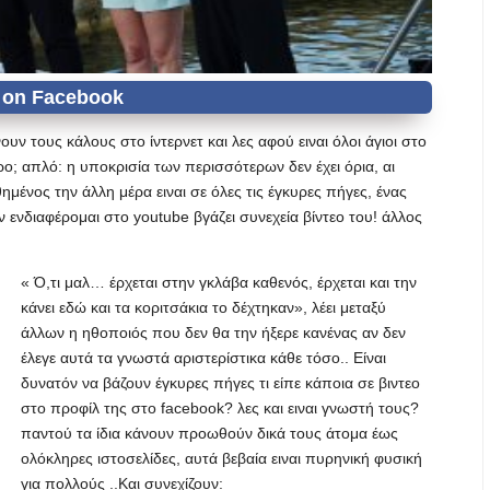
ουν τους κάλους στο ίντερνετ και λες αφού ειναι όλοι άγιοι στο
ερο; απλό: η υποκρισία των περισσότερων δεν έχει όρια, αι
ένος την άλλη μέρα ειναι σε όλες τις έγκυρες πήγες, ένας
ενδιαφέρομαι στο youtube βγάζει συνεχεία βίντεο του! άλλος
« Ό,τι μαλ… έρχεται στην γκλάβα καθενός, έρχεται και την
κάνει εδώ και τα κοριτσάκια το δέχτηκαν», λέει μεταξύ
άλλων η ηθοποιός που δεν θα την ήξερε κανένας αν δεν
έλεγε αυτά τα γνωστά αριστερίστικα κάθε τόσο.. Είναι
δυνατόν να βάζουν έγκυρες πήγες τι είπε κάποια σε βιντεο
στο προφίλ της στο facebook? λες και ειναι γνωστή τους?
παντού τα ίδια κάνουν προωθούν δικά τους άτομα έως
ολόκληρες ιστοσελίδες, αυτά βεβαία ειναι πυρηνική φυσική
για πολλούς ..Και συνεχίζουν: