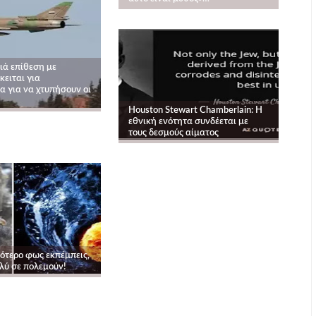
ιά επίθεση με
κειται για
α για να χτυπήσουν οι
Houston Stewart Chamberlain: Η
εθνική ενότητα συνδέεται με
τους δεσμούς αίματος
ότερο φως εκπέμπεις,
λύ σε πολεμούν!