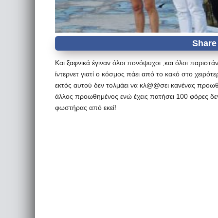
Και ξαφνικά έγιναν όλοι πονόψυχοι ,και όλοι παριστάν
ίντερνετ γιατί ο κόσμος πάει από το κακό στο χειρότ
εκτός αυτού δεν τολμάει να κλ@@σει κανένας προωθημ
άλλος προωθημένος ενώ έχεις πατήσει 100 φόρες δεν 
φωστήρας από εκεί!