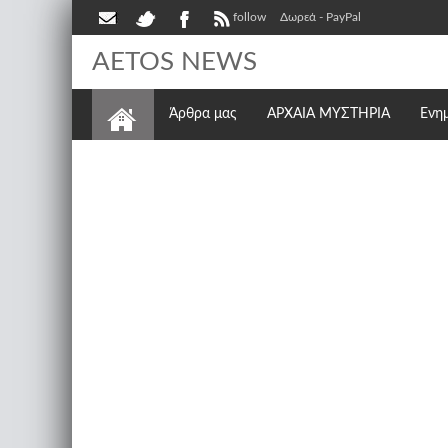
follow
Δωρεά - PayPal
AETOS NEWS
Άρθρα μας
ΑΡΧΑΙΑ ΜΥΣΤΗΡΙΑ
Ενη