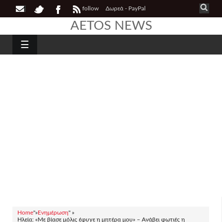
follow
Δωρεά - PayPal
AETOS NEWS
☰
Home
"»
Ενημέρωση
" »
Ηλεία: «Με βίασε μόλις έφυγε η μητέρα μου» – Ανάβει φωτιές η