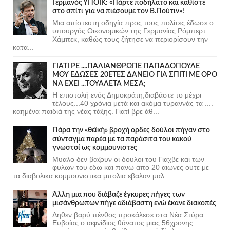
Γερμανός ΥΠΟΙΚ: «Πάρτε ποδήλατο και καθίστε
στο σπίτι για να πιέσουμε τον Β.Πούτιν»!
Μια απίστευτη οδηγία προς τους πολίτες έδωσε ο
υπουργός Οικονομικών της Γερμανίας Ρόμπερτ
Χάμπεκ, καθώς τους ζήτησε να περιορίσουν την
κατα...
ΓΙΑΤΙ ΡΕ ....ΠΑΛΙΑΝΘΡΩΠΕ ΠΑΠΑΔΟΠΟΥΛΕ
ΜΟΥ ΕΔΩΣΕΣ 20ΕΤΕΣ ΔΑΝΕΙΟ ΓΙΑ ΣΠΙΤΙ ΜΕ ΟΡΟ
ΝΑ ΕΧΕΙ ...ΤΟΥΑΛΕΤΑ ΜΕΣΑ;
Η επιστολή ενός Δημοκράτη,διαβάστε το μέχρι
τέλους...40 χρόνια μετά και ακόμα τυραννάς τα ....
καημένα παιδιά της νέας τάξης. Γιατί βρε άθ...
Πάρα την «θεϊκή» βροχή ορδες δούλοι πήγαν στο
σύνταγμα παρέα με τα παράσιτα του κακού
γνωστοί ως κομμουνιστες
Μυαλο δεν βαζουν οι δουλοι του Γιαχβε και των
φυλων του εδω και πανω απο 20 αιωνες ουτε με
τα διαβολικα κομμουνιστικα μπολια εβαλαν μαλ...
Άλλη μια που διάβαζε έγκυρες πήγες των
μισάνθρωπων πήγε αδιάβαστη ενώ έκανε διακοπές
Δηθεν βαρύ πένθος προκάλεσε στα Νέα Στύρα
Ευβοίας ο αιφνίδιος θάνατος μιας 56χρονης