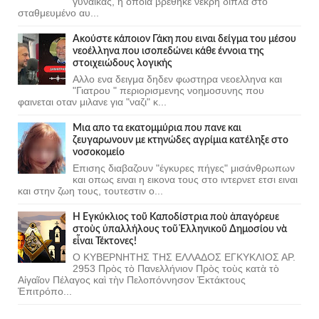
γυναίκας, η οποία βρέθηκε νεκρή δίπλα στο
σταθμευμένο αυ...
Ακούστε κάποιον Γάκη που ειναι δείγμα του μέσου
νεοέλληνα που ισοπεδώνει κάθε έννοια της
στοιχειώδους λογικής
Αλλο ενα δειγμα δηδεν φωστηρα νεοελληνα και
"Γιατρου " περιορισμενης νοημοσυνης που
φαινεται οταν μιλανε για "ναζι" κ...
Μια απο τα εκατομμύρια που πανε και
ζευγαρωνουν με κτηνώδες αγρίμια κατέληξε στο
νοσοκομείο
Επισης διαβαζουν "έγκυρες πήγες" μισάνθρωπων
και οπως ειναι η εικονα τους στο ιντερνετ ετσι ειναι
και στην ζωη τους, τουτεστιν ο...
Ἡ Ἐγκύκλιος τοῦ Καποδίστρια ποὺ ἀπαγόρευε
στοὺς ὑπαλλήλους τοῦ Ἑλληνικοῦ Δημοσίου νὰ
εἶναι Τέκτονες!
Ο ΚΥΒΕΡΝΗΤΗΣ ΤΗΣ ΕΛΛΑΔΟΣ ΕΓΚΥΚΛΙΟΣ ΑΡ.
2953 Πρὸς τὸ Πανελλήνιον Πρὸς τοὺς κατὰ τὸ
Αἰγαῖον Πέλαγος καὶ τὴν Πελοπόννησον Ἐκτάκτους
Ἐπιτρόπο...