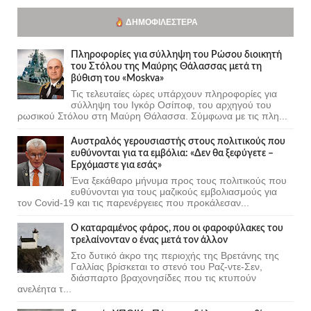
ΔΗΜΟΦΙΛΈΣΤΕΡΑ
Πληροφορίες για σύλληψη του Ρώσου διοικητή
του Στόλου της Mαύρης Θάλασσας μετά τη
βύθιση του «Moskva»
Τις τελευταίες ώρες υπάρχουν πληροφορίες για
σύλληψη του Ιγκόρ Οσίποφ, του αρχηγού του
ρωσικού Στόλου στη Μαύρη Θάλασσα. Σύμφωνα με τις πλη...
Αυστραλός γερουσιαστής στους πολιτικούς που
ευθύνονται για τα εμβόλια: «Δεν θα ξεφύγετε –
Ερχόμαστε για εσάς»
Ένα ξεκάθαρο μήνυμα προς τους πολιτικούς που
ευθύνονται για τους μαζικούς εμβολιασμούς για
τον Covid-19 και τις παρενέργειες που προκάλεσαν...
Ο καταραμένος φάρος, που οι φαροφύλακες του
τρελαίνονταν ο ένας μετά τον άλλον
Στο δυτικό άκρο της περιοχής της Βρετάνης της
Γαλλίας βρίσκεται το στενό του Ραζ-ντε-Σεν,
διάσπαρτο βραχονησίδες που τις κτυπούν
ανελέητα τ...