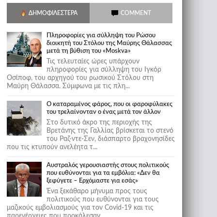
ΔΗΜΟΦΙΛΈΣΤΕΡΑ
COMMENT
Πληροφορίες για σύλληψη του Ρώσου
διοικητή του Στόλου της Mαύρης Θάλασσας
μετά τη βύθιση του «Moskva»
Τις τελευταίες ώρες υπάρχουν
πληροφορίες για σύλληψη του Ιγκόρ
Οσίποφ, του αρχηγού του ρωσικού Στόλου στη
Μαύρη Θάλασσα. Σύμφωνα με τις πλη...
Ο καταραμένος φάρος, που οι φαροφύλακες
του τρελαίνονταν ο ένας μετά τον άλλον
Στο δυτικό άκρο της περιοχής της
Βρετάνης της Γαλλίας βρίσκεται το στενό
του Ραζ-ντε-Σεν, διάσπαρτο βραχονησίδες
που τις κτυπούν ανελέητα τ...
Αυστραλός γερουσιαστής στους πολιτικούς
που ευθύνονται για τα εμβόλια: «Δεν θα
ξεφύγετε – Ερχόμαστε για εσάς»
Ένα ξεκάθαρο μήνυμα προς τους
πολιτικούς που ευθύνονται για τους
μαζικούς εμβολιασμούς για τον Covid-19 και τις
παρενέργειες που προκάλεσαν...