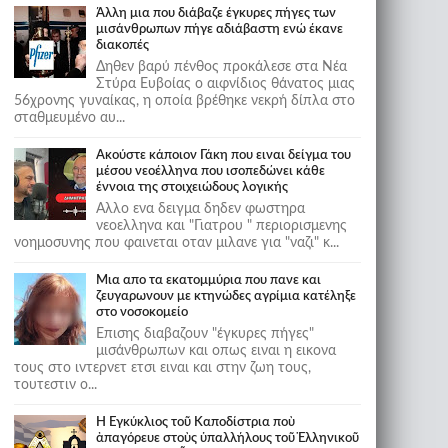
Άλλη μια που διάβαζε έγκυρες πήγες των
μισάνθρωπων πήγε αδιάβαστη ενώ έκανε
διακοπές
Δηθεν βαρύ πένθος προκάλεσε στα Νέα
Στύρα Ευβοίας ο αιφνίδιος θάνατος μιας
56χρονης γυναίκας, η οποία βρέθηκε νεκρή δίπλα στο
σταθμευμένο αυ...
Ακούστε κάποιον Γάκη που ειναι δείγμα του
μέσου νεοέλληνα που ισοπεδώνει κάθε
έννοια της στοιχειώδους λογικής
Αλλο ενα δειγμα δηδεν φωστηρα
νεοελληνα και "Γιατρου " περιορισμενης
νοημοσυνης που φαινεται οταν μιλανε για "ναζι" κ...
Μια απο τα εκατομμύρια που πανε και
ζευγαρωνουν με κτηνώδες αγρίμια κατέληξε
στο νοσοκομείο
Επισης διαβαζουν "έγκυρες πήγες"
μισάνθρωπων και οπως ειναι η εικονα
τους στο ιντερνετ ετσι ειναι και στην ζωη τους,
τουτεστιν ο...
Ἡ Ἐγκύκλιος τοῦ Καποδίστρια ποὺ
ἀπαγόρευε στοὺς ὑπαλλήλους τοῦ Ἑλληνικοῦ