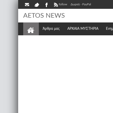
follow
Δωρεά - PayPal
AETOS NEWS
Άρθρα μας
ΑΡΧΑΙΑ ΜΥΣΤΗΡΙΑ
Ενη