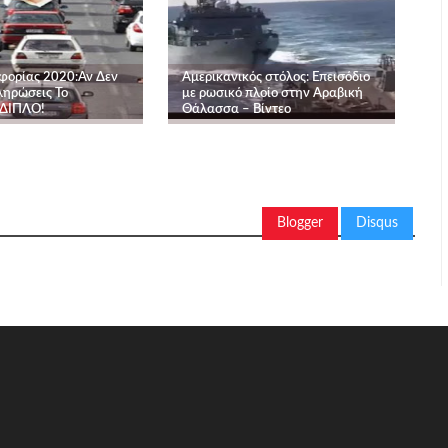
φορίας 2020:Αν Δεν
Αμερικανικός στόλος: Επεισόδιο
ληρώσεις Το
με ρωσικό πλοίο στην Αραβική
 ΔΙΠΛΟ!
Θάλασσα – Βίντεο
Blogger
Disqus