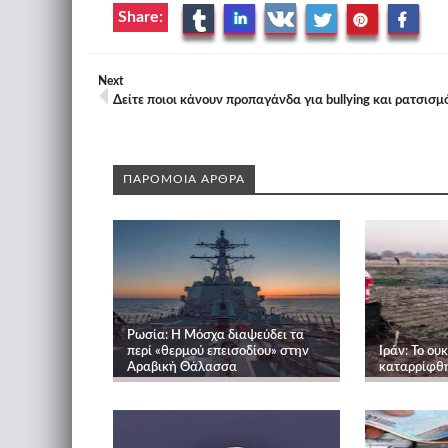
Share:
Next
Δείτε ποιοι κάνουν προπαγάνδα για bullying και ρατσισμό
ΠΑΡΟΜΟΙΑ ΑΡΘΡΑ
Ρωσία: Η Μόσχα διαψεύδει τα
περί «θερμού επεισοδίου» στην
Ιράν: Το ο
Αραβική Θάλασσα
καταρρίφθη