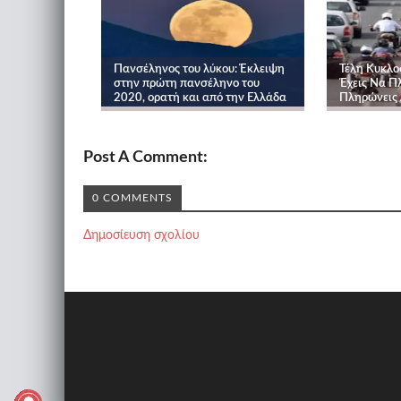
Πανσέληνος του λύκου: Έκλειψη
Τέλη Κυκλο
στην πρώτη πανσέληνο του
Έχεις Να Π
2020, ορατή και από την Ελλάδα
Πληρώνεις
Post A Comment:
0 COMMENTS
Δημοσίευση σχολίου