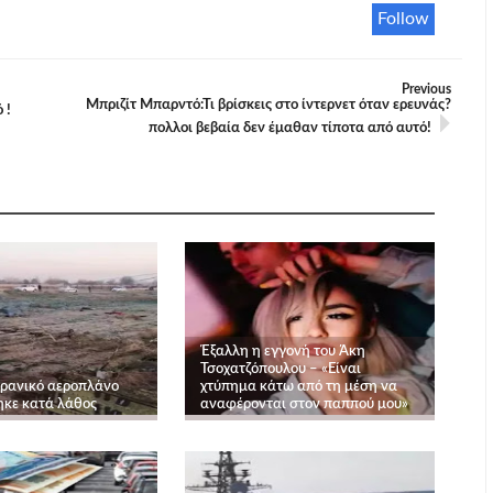
Follow
Previous
Μπριζίτ Μπαρντό:Τι βρίσκεις στο ίντερνετ όταν ερευνάς?
 !
πολλοι βεβαία δεν έμαθαν τίποτα από αυτό!
Έξαλλη η εγγονή του Άκη
Τσοχατζόπουλου – «Είναι
υκρανικό αεροπλάνο
χτύπημα κάτω από τη μέση να
κε κατά λάθος
αναφέρονται στον παππού μου»