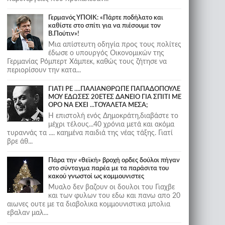
Γερμανός ΥΠΟΙΚ: «Πάρτε ποδήλατο και
καθίστε στο σπίτι για να πιέσουμε τον
Β.Πούτιν»!
Μια απίστευτη οδηγία προς τους πολίτες
έδωσε ο υπουργός Οικονομικών της
Γερμανίας Ρόμπερτ Χάμπεκ, καθώς τους ζήτησε να
περιορίσουν την κατα...
ΓΙΑΤΙ ΡΕ ....ΠΑΛΙΑΝΘΡΩΠΕ ΠΑΠΑΔΟΠΟΥΛΕ
ΜΟΥ ΕΔΩΣΕΣ 20ΕΤΕΣ ΔΑΝΕΙΟ ΓΙΑ ΣΠΙΤΙ ΜΕ
ΟΡΟ ΝΑ ΕΧΕΙ ...ΤΟΥΑΛΕΤΑ ΜΕΣΑ;
Η επιστολή ενός Δημοκράτη,διαβάστε το
μέχρι τέλους...40 χρόνια μετά και ακόμα
τυραννάς τα .... καημένα παιδιά της νέας τάξης. Γιατί
βρε άθ...
Πάρα την «θεϊκή» βροχή ορδες δούλοι πήγαν
στο σύνταγμα παρέα με τα παράσιτα του
κακού γνωστοί ως κομμουνιστες
Μυαλο δεν βαζουν οι δουλοι του Γιαχβε
και των φυλων του εδω και πανω απο 20
αιωνες ουτε με τα διαβολικα κομμουνιστικα μπολια
εβαλαν μαλ...