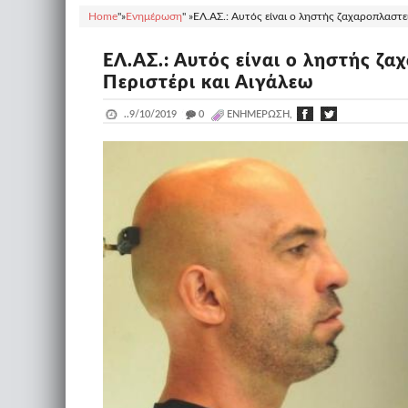
Home
"»
Ενημέρωση
" »
ΕΛ.ΑΣ.: Αυτός είναι ο ληστής ζαχαροπλαστε
ΕΛ.ΑΣ.: Αυτός είναι ο ληστής ζ
Περιστέρι και Αιγάλεω
..
9/10/2019
_
0
ΕΝΗΜΈΡΩΣΗ,