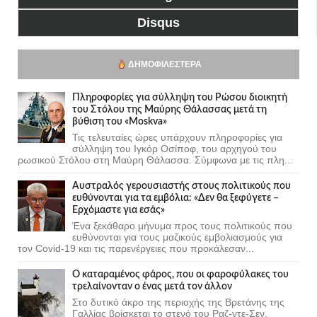
Disqus
ΔΗΜΟΦΙΛΈΣΤΕΡΑ
Πληροφορίες για σύλληψη του Ρώσου διοικητή
του Στόλου της Mαύρης Θάλασσας μετά τη
βύθιση του «Moskva»
Τις τελευταίες ώρες υπάρχουν πληροφορίες για
σύλληψη του Ιγκόρ Οσίποφ, του αρχηγού του
ρωσικού Στόλου στη Μαύρη Θάλασσα. Σύμφωνα με τις πλη...
Αυστραλός γερουσιαστής στους πολιτικούς που
ευθύνονται για τα εμβόλια: «Δεν θα ξεφύγετε –
Ερχόμαστε για εσάς»
Ένα ξεκάθαρο μήνυμα προς τους πολιτικούς που
ευθύνονται για τους μαζικούς εμβολιασμούς για
τον Covid-19 και τις παρενέργειες που προκάλεσαν...
Ο καταραμένος φάρος, που οι φαροφύλακες του
τρελαίνονταν ο ένας μετά τον άλλον
Στο δυτικό άκρο της περιοχής της Βρετάνης της
Γαλλίας βρίσκεται το στενό του Ραζ-ντε-Σεν,