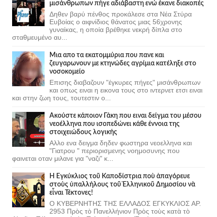
μισάνθρωπων πήγε αδιάβαστη ενώ έκανε διακοπές
Δηθεν βαρύ πένθος προκάλεσε στα Νέα Στύρα
Ευβοίας ο αιφνίδιος θάνατος μιας 56χρονης
γυναίκας, η οποία βρέθηκε νεκρή δίπλα στο
σταθμευμένο αυ...
Μια απο τα εκατομμύρια που πανε και
ζευγαρωνουν με κτηνώδες αγρίμια κατέληξε στο
νοσοκομείο
Επισης διαβαζουν "έγκυρες πήγες" μισάνθρωπων
και οπως ειναι η εικονα τους στο ιντερνετ ετσι ειναι
και στην ζωη τους, τουτεστιν ο...
Ακούστε κάποιον Γάκη που ειναι δείγμα του μέσου
νεοέλληνα που ισοπεδώνει κάθε έννοια της
στοιχειώδους λογικής
Αλλο ενα δειγμα δηδεν φωστηρα νεοελληνα και
"Γιατρου " περιορισμενης νοημοσυνης που
φαινεται οταν μιλανε για "ναζι" κ...
Ἡ Ἐγκύκλιος τοῦ Καποδίστρια ποὺ ἀπαγόρευε
στοὺς ὑπαλλήλους τοῦ Ἑλληνικοῦ Δημοσίου νὰ
εἶναι Τέκτονες!
Ο ΚΥΒΕΡΝΗΤΗΣ ΤΗΣ ΕΛΛΑΔΟΣ ΕΓΚΥΚΛΙΟΣ ΑΡ.
2953 Πρὸς τὸ Πανελλήνιον Πρὸς τοὺς κατὰ τὸ