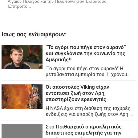
Αἰγαῖον Πέλαγος καὶ τὴν Πελοπόννησον Ἐκτάκτους
Ἐπιτρόπο...