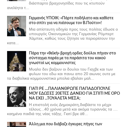
διάσπαρτο βραχονησίδες που τις κτυπούν
ανελέητα τ...
Γερμανός ΥΠΟΙΚ: «Πάρτε ποδήλατο και καθίστε
στο σπίτι για να πιέσουμε τον Β.Πούτιν»!
Μια απίστευτη οδηγία προς τους πολίτες έδωσε ο
υπουργός Οικονομικών της Γερμανίας Ρόμπερτ
Χάμπεκ, καθώς τους ζήτησε να περιορίσουν την
κατα...
Πάρα την «θεϊκή» βροχή ορδες δούλοι πήγαν στο
σύνταγμα παρέα με τα παράσιτα του κακού
γνωστοί ως κομμουνιστες
Μυαλο δεν βαζουν οι δουλοι του Γιαχβε και των
φυλων του εδω και πανω απο 20 αιωνες ουτε με
τα διαβολικα κομμουνιστικα μπολια εβαλαν μαλ...
ΓΙΑΤΙ ΡΕ ....ΠΑΛΙΑΝΘΡΩΠΕ ΠΑΠΑΔΟΠΟΥΛΕ
ΜΟΥ ΕΔΩΣΕΣ 20ΕΤΕΣ ΔΑΝΕΙΟ ΓΙΑ ΣΠΙΤΙ ΜΕ ΟΡΟ
ΝΑ ΕΧΕΙ ...ΤΟΥΑΛΕΤΑ ΜΕΣΑ;
Η επιστολή ενός Δημοκράτη,διαβάστε το μέχρι
τέλους...40 χρόνια μετά και ακόμα τυραννάς τα ....
καημένα παιδιά της νέας τάξης. Γιατί βρε άθ...
Άλλη μια που διάβαζε έγκυρες πήγες των