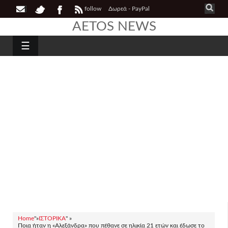
follow
Δωρεά - PayPal
AETOS NEWS
☰
Home
"»
ΙΣΤΟΡΙΚΑ
" »
Ποια ήταν η «Αλεξάνδρα» που πέθανε σε ηλικία 21 ετών και έδωσε το