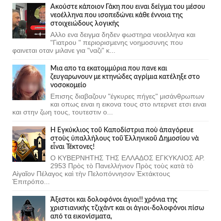
Ακούστε κάποιον Γάκη που ειναι δείγμα του μέσου
νεοέλληνα που ισοπεδώνει κάθε έννοια της
στοιχειώδους λογικής
Αλλο ενα δειγμα δηδεν φωστηρα νεοελληνα και
"Γιατρου " περιορισμενης νοημοσυνης που
φαινεται οταν μιλανε για "ναζι" κ...
Μια απο τα εκατομμύρια που πανε και
ζευγαρωνουν με κτηνώδες αγρίμια κατέληξε στο
νοσοκομείο
Επισης διαβαζουν "έγκυρες πήγες" μισάνθρωπων
και οπως ειναι η εικονα τους στο ιντερνετ ετσι ειναι
και στην ζωη τους, τουτεστιν ο...
Ἡ Ἐγκύκλιος τοῦ Καποδίστρια ποὺ ἀπαγόρευε
στοὺς ὑπαλλήλους τοῦ Ἑλληνικοῦ Δημοσίου νὰ
εἶναι Τέκτονες!
Ο ΚΥΒΕΡΝΗΤΗΣ ΤΗΣ ΕΛΛΑΔΟΣ ΕΓΚΥΚΛΙΟΣ ΑΡ.
2953 Πρὸς τὸ Πανελλήνιον Πρὸς τοὺς κατὰ τὸ
Αἰγαῖον Πέλαγος καὶ τὴν Πελοπόννησον Ἐκτάκτους
Ἐπιτρόπο...
Άξεστοι και δολοφόνοι άγιοι!! χρόνια της
χριστιανικής τζιχάντ και οι άγιοι-δολοφόνοι πίσω
από τα εικονίσματα,