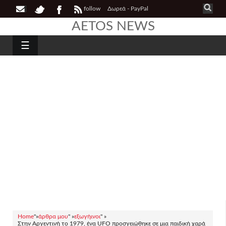
follow
Δωρεά - PayPal
AETOS NEWS
☰
Home
"»
άρθρα μου
" »
εξωγήινοι
" »
Στην Αργεντινή το 1979, ένα UFO προσγειώθηκε σε μια παιδική χαρά