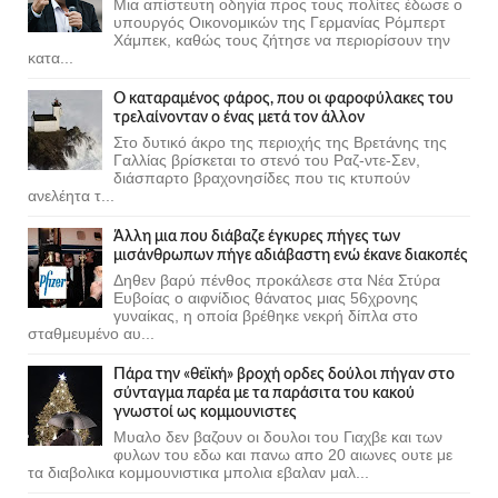
Μια απίστευτη οδηγία προς τους πολίτες έδωσε ο
υπουργός Οικονομικών της Γερμανίας Ρόμπερτ
Χάμπεκ, καθώς τους ζήτησε να περιορίσουν την
κατα...
Ο καταραμένος φάρος, που οι φαροφύλακες του
τρελαίνονταν ο ένας μετά τον άλλον
Στο δυτικό άκρο της περιοχής της Βρετάνης της
Γαλλίας βρίσκεται το στενό του Ραζ-ντε-Σεν,
διάσπαρτο βραχονησίδες που τις κτυπούν
ανελέητα τ...
Άλλη μια που διάβαζε έγκυρες πήγες των
μισάνθρωπων πήγε αδιάβαστη ενώ έκανε διακοπές
Δηθεν βαρύ πένθος προκάλεσε στα Νέα Στύρα
Ευβοίας ο αιφνίδιος θάνατος μιας 56χρονης
γυναίκας, η οποία βρέθηκε νεκρή δίπλα στο
σταθμευμένο αυ...
Πάρα την «θεϊκή» βροχή ορδες δούλοι πήγαν στο
σύνταγμα παρέα με τα παράσιτα του κακού
γνωστοί ως κομμουνιστες
Μυαλο δεν βαζουν οι δουλοι του Γιαχβε και των
φυλων του εδω και πανω απο 20 αιωνες ουτε με
τα διαβολικα κομμουνιστικα μπολια εβαλαν μαλ...