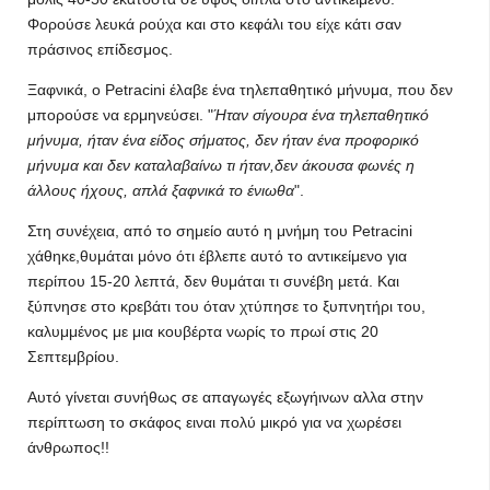
Φορούσε λευκά ρούχα και στο κεφάλι του είχε κάτι σαν
πράσινος επίδεσμος.
Ξαφνικά, ο Petracini έλαβε ένα τηλεπαθητικό μήνυμα, που δεν
μπορούσε να ερμηνεύσει. "
Ήταν σίγουρα ένα τηλεπαθητικό
μήνυμα, ήταν ένα είδος σήματος, δεν ήταν ένα προφορικό
μήνυμα και δεν καταλαβαίνω τι ήταν,δεν άκουσα φωνές η
άλλους ήχους, απλά ξαφνικά το ένιωθα
".
Στη συνέχεια, από το σημείο αυτό η μνήμη του Petracini
χάθηκε,θυμάται μόνο ότι έβλεπε αυτό το αντικείμενο για
περίπου 15-20 λεπτά, δεν θυμάται τι συνέβη μετά. Και
ξύπνησε στο κρεβάτι του όταν χτύπησε το ξυπνητήρι του,
καλυμμένος με μια κουβέρτα νωρίς το πρωί στις 20
Σεπτεμβρίου.
Αυτό γίνεται συνήθως σε απαγωγές εξωγήινων αλλα στην
περίπτωση το σκάφος ειναι πολύ μικρό για να χωρέσει
άνθρωπος!!