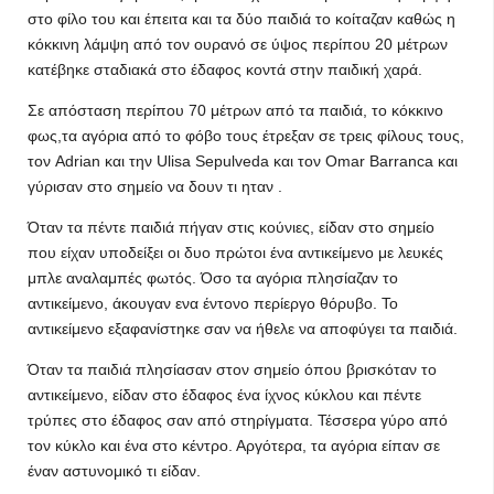
στο φίλο του και έπειτα και τα δύο παιδιά το κοίταζαν καθώς η
κόκκινη λάμψη από τον ουρανό σε ύψος περίπου 20 μέτρων
κατέβηκε σταδιακά στο έδαφος κοντά στην παιδική χαρά.
Σε απόσταση περίπου 70 μέτρων από τα παιδιά, το κόκκινο
φως,τα αγόρια από το φόβο τους έτρεξαν σε τρεις φίλους τους,
τον Adrian και την Ulisa Sepulveda και τον Omar Barranca και
γύρισαν στο σημείο να δουν τι ηταν .
Όταν τα πέντε παιδιά πήγαν στις κούνιες, είδαν στο σημείο
που είχαν υποδείξει οι δυο πρώτοι ένα αντικείμενο με λευκές
μπλε αναλαμπές φωτός. Όσο τα αγόρια πλησίαζαν το
αντικείμενο, άκουγαν ενα έντονο περίεργο θόρυβο. Το
αντικείμενο εξαφανίστηκε σαν να ήθελε να αποφύγει τα παιδιά.
Όταν τα παιδιά πλησίασαν στον σημείο όπου βρισκόταν το
αντικείμενο, είδαν στο έδαφος ένα ίχνος κύκλου και πέντε
τρύπες στο έδαφος σαν από στηρίγματα. Τέσσερα γύρο από
τον κύκλο και ένα στο κέντρο. Αργότερα, τα αγόρια είπαν σε
έναν αστυνομικό τι είδαν.