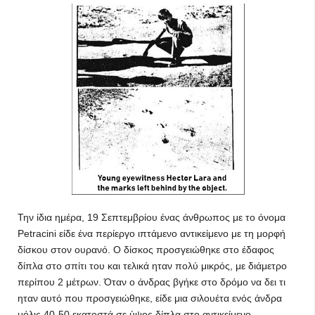
Την ίδια ημέρα, 19 Σεπτεμβρίου ένας άνθρωπος με το όνομα
Petracini είδε ένα περίεργο ιπτάμενο αντικείμενο με τη μορφή
δίσκου στον ουρανό. Ο δίσκος προσγειώθηκε στο έδαφος
δίπλα στο σπίτι του και τελικά ηταν πολύ μικρός, με διάμετρο
περίπου 2 μέτρων. Όταν ο άνδρας βγήκε στο δρόμο να δει τι
ηταν αυτό που προσγειώθηκε, είδε μια σιλουέτα ενός άνδρα
μόλις 40-50 εκατοστά σε ύψος δίπλα στο αντικείμενο.