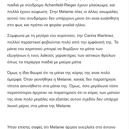
παιδιά με σύνδρομο Achenfeld-Rieger έχουν γλαύκωμα, και
πολλά έχουν κώφωση. Στην Melanie όλες οι άλλες ανωμαλίες
αυτού του συνδρόμου δεν υπάρχουν,μονο ότι ειναι ευαίσθητη
στο φως και πρέπει να φοράει γυαλιά ηλίου.
Σύμφωνα με τη μητέρα του κοριτσιού, την Carina Martinez,
πολλοί περαστικοί φοβούνται πολύ από την εμφάνισή της. Τα
μάτια του κοριτσιού μπορεί να θυμίζουν τα μάτια των
εξωγήινων ή τους λαϊκούς χαρακτήρες των αστικών θρύλων
όπως τα περίεργα παιδιά με μαύρα μάτια.
Όμως η ίδια θεωρεί ότι τα μάτια της κόρης της ειναι πολύ
όμορφα. Όταν γεννήθηκε η Melanie, κανείς δεν παρατήρησε
τίποτα ασυνήθιστο στα μάτια της. Όμως, όσο μεγάλωνε τόσο
περισσότεροι άρχισαν να παρατηρούν ότι οι κόρες των ματιών
της είναι πολύ μεγάλες και εξαιτίας αυτού σχεδόν δεν υπάρχει
λευκό μέρος στα μάτια της Melanie.
Ήταν επίσης σαφές ότι Melanie άρχισε ενοχλείτε στο έντονο