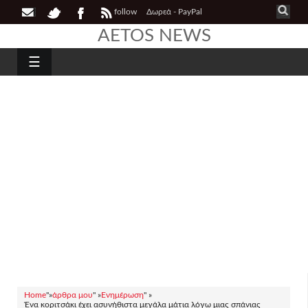
follow
Δωρεά - PayPal
AETOS NEWS
☰
Home
"»
άρθρα μου
" »
Ενημέρωση
" »
Ένα κοριτσάκι έχει ασυνήθιστα μεγάλα μάτια λόγω μιας σπάνιας