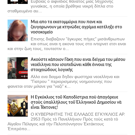
Ευβοίας ο αιφνίδιος θάνατος μιας 56χρονης
γυναίκας, η οποία βρέθηκε νεκρή δίπλα στο
σταθμευμένο αυ...
Μια απο τα εκατομμύρια που πανε και
ζευγαρωνουν με κτηνώδες αγρίμια κατέληξε στο
νοσοκομείο
Επισης διαβαζουν "έγκυρες πήγες" μισάνθρωπων
και οπως ειναι η εικονα τους στο ιντερνετ ετσι ειναι
και στην ζωη τους, τουτεστιν ο...
Ακούστε κάποιον Γάκη που ειναι δείγμα του μέσου
νεοέλληνα που ισοπεδώνει κάθε έννοια της
στοιχειώδους λογικής
Αλλο ενα δειγμα δηδεν φωστηρα νεοελληνα και
"Γιατρου " περιορισμενης νοημοσυνης που
φαινεται οταν μιλανε για "ναζι" κ...
Ἡ Ἐγκύκλιος τοῦ Καποδίστρια ποὺ ἀπαγόρευε
στοὺς ὑπαλλήλους τοῦ Ἑλληνικοῦ Δημοσίου νὰ
εἶναι Τέκτονες!
Ο ΚΥΒΕΡΝΗΤΗΣ ΤΗΣ ΕΛΛΑΔΟΣ ΕΓΚΥΚΛΙΟΣ ΑΡ.
2953 Πρὸς τὸ Πανελλήνιον Πρὸς τοὺς κατὰ τὸ
Αἰγαῖον Πέλαγος καὶ τὴν Πελοπόννησον Ἐκτάκτους
Ἐπιτρόπο...