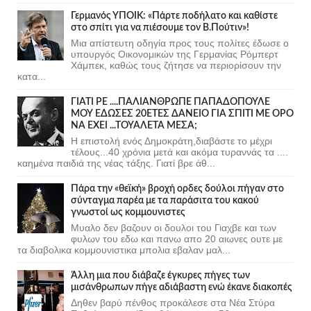
Γερμανός ΥΠΟΙΚ: «Πάρτε ποδήλατο και καθίστε
στο σπίτι για να πιέσουμε τον Β.Πούτιν»!
Μια απίστευτη οδηγία προς τους πολίτες έδωσε ο
υπουργός Οικονομικών της Γερμανίας Ρόμπερτ
Χάμπεκ, καθώς τους ζήτησε να περιορίσουν την
κατα...
ΓΙΑΤΙ ΡΕ ....ΠΑΛΙΑΝΘΡΩΠΕ ΠΑΠΑΔΟΠΟΥΛΕ
ΜΟΥ ΕΔΩΣΕΣ 20ΕΤΕΣ ΔΑΝΕΙΟ ΓΙΑ ΣΠΙΤΙ ΜΕ ΟΡΟ
ΝΑ ΕΧΕΙ ...ΤΟΥΑΛΕΤΑ ΜΕΣΑ;
Η επιστολή ενός Δημοκράτη,διαβάστε το μέχρι
τέλους...40 χρόνια μετά και ακόμα τυραννάς τα ....
καημένα παιδιά της νέας τάξης. Γιατί βρε άθ...
Πάρα την «θεϊκή» βροχή ορδες δούλοι πήγαν στο
σύνταγμα παρέα με τα παράσιτα του κακού
γνωστοί ως κομμουνιστες
Μυαλο δεν βαζουν οι δουλοι του Γιαχβε και των
φυλων του εδω και πανω απο 20 αιωνες ουτε με
τα διαβολικα κομμουνιστικα μπολια εβαλαν μαλ...
Άλλη μια που διάβαζε έγκυρες πήγες των
μισάνθρωπων πήγε αδιάβαστη ενώ έκανε διακοπές
Δηθεν βαρύ πένθος προκάλεσε στα Νέα Στύρα