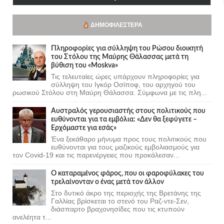
ΔΗΜΟΦΙΛΈΣΤΕΡΑ
Πληροφορίες για σύλληψη του Ρώσου διοικητή
του Στόλου της Mαύρης Θάλασσας μετά τη
βύθιση του «Moskva»
Τις τελευταίες ώρες υπάρχουν πληροφορίες για
σύλληψη του Ιγκόρ Οσίποφ, του αρχηγού του
ρωσικού Στόλου στη Μαύρη Θάλασσα. Σύμφωνα με τις πλη...
Αυστραλός γερουσιαστής στους πολιτικούς που
ευθύνονται για τα εμβόλια: «Δεν θα ξεφύγετε –
Ερχόμαστε για εσάς»
Ένα ξεκάθαρο μήνυμα προς τους πολιτικούς που
ευθύνονται για τους μαζικούς εμβολιασμούς για
τον Covid-19 και τις παρενέργειες που προκάλεσαν...
Ο καταραμένος φάρος, που οι φαροφύλακες του
τρελαίνονταν ο ένας μετά τον άλλον
Στο δυτικό άκρο της περιοχής της Βρετάνης της
Γαλλίας βρίσκεται το στενό του Ραζ-ντε-Σεν,
διάσπαρτο βραχονησίδες που τις κτυπούν
ανελέητα τ...