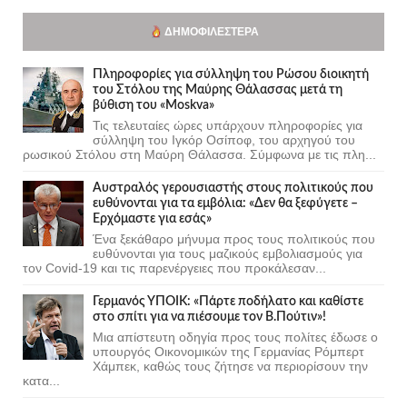
ΔΗΜΟΦΙΛΈΣΤΕΡΑ
Πληροφορίες για σύλληψη του Ρώσου διοικητή
του Στόλου της Mαύρης Θάλασσας μετά τη
βύθιση του «Moskva»
Τις τελευταίες ώρες υπάρχουν πληροφορίες για
σύλληψη του Ιγκόρ Οσίποφ, του αρχηγού του
ρωσικού Στόλου στη Μαύρη Θάλασσα. Σύμφωνα με τις πλη...
Αυστραλός γερουσιαστής στους πολιτικούς που
ευθύνονται για τα εμβόλια: «Δεν θα ξεφύγετε –
Ερχόμαστε για εσάς»
Ένα ξεκάθαρο μήνυμα προς τους πολιτικούς που
ευθύνονται για τους μαζικούς εμβολιασμούς για
τον Covid-19 και τις παρενέργειες που προκάλεσαν...
Γερμανός ΥΠΟΙΚ: «Πάρτε ποδήλατο και καθίστε
στο σπίτι για να πιέσουμε τον Β.Πούτιν»!
Μια απίστευτη οδηγία προς τους πολίτες έδωσε ο
υπουργός Οικονομικών της Γερμανίας Ρόμπερτ
Χάμπεκ, καθώς τους ζήτησε να περιορίσουν την
κατα...