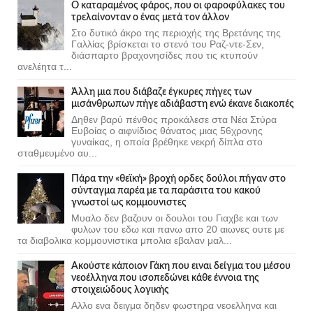
Ο καταραμένος φάρος, που οι φαροφύλακες του
τρελαίνονταν ο ένας μετά τον άλλον
Στο δυτικό άκρο της περιοχής της Βρετάνης της
Γαλλίας βρίσκεται το στενό του Ραζ-ντε-Σεν,
διάσπαρτο βραχονησίδες που τις κτυπούν
ανελέητα τ...
Άλλη μια που διάβαζε έγκυρες πήγες των
μισάνθρωπων πήγε αδιάβαστη ενώ έκανε διακοπές
Δηθεν βαρύ πένθος προκάλεσε στα Νέα Στύρα
Ευβοίας ο αιφνίδιος θάνατος μιας 56χρονης
γυναίκας, η οποία βρέθηκε νεκρή δίπλα στο
σταθμευμένο αυ...
Πάρα την «θεϊκή» βροχή ορδες δούλοι πήγαν στο
σύνταγμα παρέα με τα παράσιτα του κακού
γνωστοί ως κομμουνιστες
Μυαλο δεν βαζουν οι δουλοι του Γιαχβε και των
φυλων του εδω και πανω απο 20 αιωνες ουτε με
τα διαβολικα κομμουνιστικα μπολια εβαλαν μαλ...
Ακούστε κάποιον Γάκη που ειναι δείγμα του μέσου
νεοέλληνα που ισοπεδώνει κάθε έννοια της
στοιχειώδους λογικής
Αλλο ενα δειγμα δηδεν φωστηρα νεοελληνα και