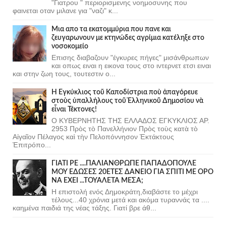
"Γιατρου " περιορισμενης νοημοσυνης που
φαινεται οταν μιλανε για "ναζι" κ...
Μια απο τα εκατομμύρια που πανε και
ζευγαρωνουν με κτηνώδες αγρίμια κατέληξε στο
νοσοκομείο
Επισης διαβαζουν "έγκυρες πήγες" μισάνθρωπων
και οπως ειναι η εικονα τους στο ιντερνετ ετσι ειναι
και στην ζωη τους, τουτεστιν ο...
Ἡ Ἐγκύκλιος τοῦ Καποδίστρια ποὺ ἀπαγόρευε
στοὺς ὑπαλλήλους τοῦ Ἑλληνικοῦ Δημοσίου νὰ
εἶναι Τέκτονες!
Ο ΚΥΒΕΡΝΗΤΗΣ ΤΗΣ ΕΛΛΑΔΟΣ ΕΓΚΥΚΛΙΟΣ ΑΡ.
2953 Πρὸς τὸ Πανελλήνιον Πρὸς τοὺς κατὰ τὸ
Αἰγαῖον Πέλαγος καὶ τὴν Πελοπόννησον Ἐκτάκτους
Ἐπιτρόπο...
ΓΙΑΤΙ ΡΕ ....ΠΑΛΙΑΝΘΡΩΠΕ ΠΑΠΑΔΟΠΟΥΛΕ
ΜΟΥ ΕΔΩΣΕΣ 20ΕΤΕΣ ΔΑΝΕΙΟ ΓΙΑ ΣΠΙΤΙ ΜΕ ΟΡΟ
ΝΑ ΕΧΕΙ ...ΤΟΥΑΛΕΤΑ ΜΕΣΑ;
Η επιστολή ενός Δημοκράτη,διαβάστε το μέχρι
τέλους...40 χρόνια μετά και ακόμα τυραννάς τα ....
καημένα παιδιά της νέας τάξης. Γιατί βρε άθ...