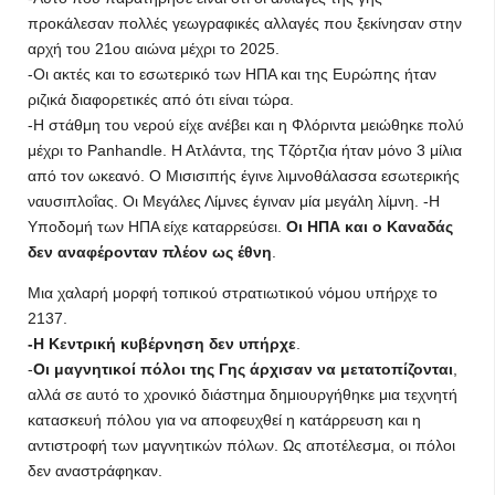
προκάλεσαν πολλές γεωγραφικές αλλαγές που ξεκίνησαν στην
αρχή του 21ου αιώνα μέχρι το 2025.
-Οι ακτές και το εσωτερικό των ΗΠΑ και της Ευρώπης ήταν
ριζικά διαφορετικές από ότι είναι τώρα.
-Η στάθμη του νερού είχε ανέβει και η Φλόριντα μειώθηκε πολύ
μέχρι το Panhandle. Η Ατλάντα, της Τζόρτζια ήταν μόνο 3 μίλια
από τον ωκεανό. Ο Μισισιπής έγινε λιμνοθάλασσα εσωτερικής
ναυσιπλοΐας. Οι Μεγάλες Λίμνες έγιναν μία μεγάλη λίμνη. -Η
Υποδομή των ΗΠΑ είχε καταρρεύσει.
Οι ΗΠΑ και ο Καναδάς
δεν αναφέρονταν πλέον ως έθνη
.
Μια χαλαρή μορφή τοπικού στρατιωτικού νόμου υπήρχε το
2137.
-Η Κεντρική κυβέρνηση δεν υπήρχε
.
-
Οι μαγνητικοί πόλοι της Γης άρχισαν να μετατοπίζονται
,
αλλά σε αυτό το χρονικό διάστημα δημιουργήθηκε μια τεχνητή
κατασκευή πόλου για να αποφευχθεί η κατάρρευση και η
αντιστροφή των μαγνητικών πόλων. Ως αποτέλεσμα, οι πόλοι
δεν αναστράφηκαν.