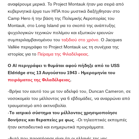
αναφέρουμε μερικά. Το Project Montauk ήταν μια σειρά από
κυβερνητικά έργα των ΗΠΑ που μυστικά διεξήχθησαν στο
Camp Hero ή την βάση της Πολεμικής Αεροπορίας του
Montauk, στο Long Island για το σκοπό της ανάπτυξης
ψυχολογικών τεχνικών πολέμου και εξωτικών ερευνών
συμπεριλαμβανομένου του
ταξιδιού στο χρόνο
. Ο Jacques
Vallée περιγράφει το Project Montauk ως τη συνέχεια της
ιστορίας για το
Πείραμα της Φιλαδέλφειας
.
Ο Al περιγράφει τι θυμάται αφού πήδηξε από το USS
Eldridge
στις 13 Αυγούστου 1943 - Ημερομηνία του
πειράματος της Φιλαδέλφειας
.
-Βρήκε τον εαυτό του με τον αδελφό του, Duncan Cameron, σε
νοσοκομείο του μέλλοντος για 6 εβδομάδες, να αναρρώνει από
τραυματισμό από ακτινοβολία.
-
Το ιατρικό σύστημα του μέλλοντος χρησιμοποίησε
δονήσεις και θεραπείες με φως
. -Οι τηλεοπτικές εκπομπές
ήταν εκπαιδευτικά και ενημερωτικά προγράμματα.
-Αυτό που παρατήρησε είναι ότι οι αλλαγές της γης