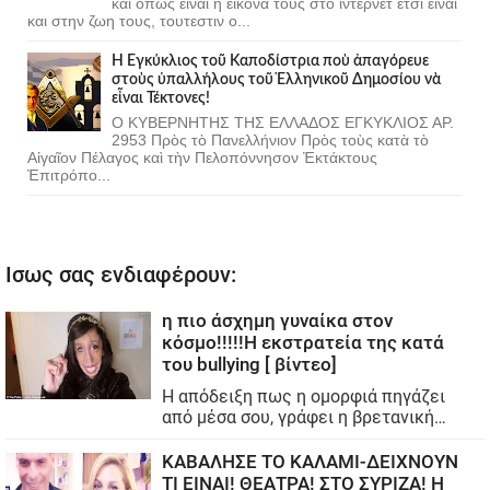
και οπως ειναι η εικονα τους στο ιντερνετ ετσι ειναι
και στην ζωη τους, τουτεστιν ο...
Ἡ Ἐγκύκλιος τοῦ Καποδίστρια ποὺ ἀπαγόρευε
στοὺς ὑπαλλήλους τοῦ Ἑλληνικοῦ Δημοσίου νὰ
εἶναι Τέκτονες!
Ο ΚΥΒΕΡΝΗΤΗΣ ΤΗΣ ΕΛΛΑΔΟΣ ΕΓΚΥΚΛΙΟΣ ΑΡ.
2953 Πρὸς τὸ Πανελλήνιον Πρὸς τοὺς κατὰ τὸ
Αἰγαῖον Πέλαγος καὶ τὴν Πελοπόννησον Ἐκτάκτους
Ἐπιτρόπο...