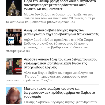
Πάρα την «θεϊκή» βροχή ορδες δούλοι πήγαν στο
σύνταγμα παρέα με τα παράσιτα του κακού
γνωστοί ως κομμουνιστες
Μυαλο δεν βαζουν οι δουλοι του Γιαχβε και των
φυλων του εδω και πανω απο 20 αιωνες ουτε με
τα διαβολικα κομμουνιστικα μπολια εβαλαν μαλ...
Άλλη μια που διάβαζε έγκυρες πήγες των
μισάνθρωπων πήγε αδιάβαστη ενώ έκανε διακοπές
Δηθεν βαρύ πένθος προκάλεσε στα Νέα Στύρα
Ευβοίας ο αιφνίδιος θάνατος μιας 56χρονης
γυναίκας, η οποία βρέθηκε νεκρή δίπλα στο
σταθμευμένο αυ...
Ακούστε κάποιον Γάκη που ειναι δείγμα του μέσου
νεοέλληνα που ισοπεδώνει κάθε έννοια της
στοιχειώδους λογικής
Αλλο ενα δειγμα δηδεν φωστηρα νεοελληνα και
"Γιατρου " περιορισμενης νοημοσυνης που
φαινεται οταν μιλανε για "ναζι" κ...
Μια απο τα εκατομμύρια που πανε και
ζευγαρωνουν με κτηνώδες αγρίμια κατέληξε στο
νοσοκομείο
Επισης διαβαζουν "έγκυρες πήγες" μισάνθρωπων