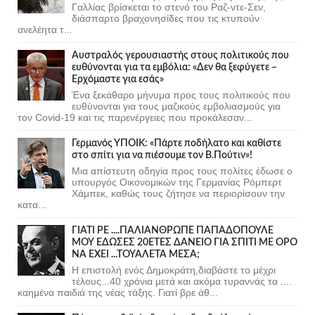
Γαλλίας βρίσκεται το στενό του Ραζ-ντε-Σεν,
διάσπαρτο βραχονησίδες που τις κτυπούν
ανελέητα τ...
Αυστραλός γερουσιαστής στους πολιτικούς που
ευθύνονται για τα εμβόλια: «Δεν θα ξεφύγετε –
Ερχόμαστε για εσάς»
Ένα ξεκάθαρο μήνυμα προς τους πολιτικούς που
ευθύνονται για τους μαζικούς εμβολιασμούς για
τον Covid-19 και τις παρενέργειες που προκάλεσαν...
Γερμανός ΥΠΟΙΚ: «Πάρτε ποδήλατο και καθίστε
στο σπίτι για να πιέσουμε τον Β.Πούτιν»!
Μια απίστευτη οδηγία προς τους πολίτες έδωσε ο
υπουργός Οικονομικών της Γερμανίας Ρόμπερτ
Χάμπεκ, καθώς τους ζήτησε να περιορίσουν την
κατα...
ΓΙΑΤΙ ΡΕ ....ΠΑΛΙΑΝΘΡΩΠΕ ΠΑΠΑΔΟΠΟΥΛΕ
ΜΟΥ ΕΔΩΣΕΣ 20ΕΤΕΣ ΔΑΝΕΙΟ ΓΙΑ ΣΠΙΤΙ ΜΕ ΟΡΟ
ΝΑ ΕΧΕΙ ...ΤΟΥΑΛΕΤΑ ΜΕΣΑ;
Η επιστολή ενός Δημοκράτη,διαβάστε το μέχρι
τέλους...40 χρόνια μετά και ακόμα τυραννάς τα ....
καημένα παιδιά της νέας τάξης. Γιατί βρε άθ...