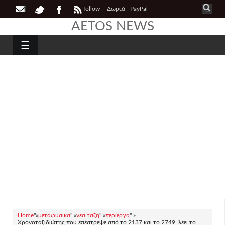
follow
Δωρεά - PayPal
AETOS NEWS
☰
Home
"»
μεταφυσικα
" »
νεα ταξη
" »
περίεργα
" »
Χρονοταξιδιώτης που επέστρεψε από το 2137 και το 2749, λέει το