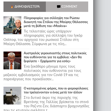
ΔΗΜΟΦΙΛΈΣΤΕΡΑ
COMMENT
Πληροφορίες για σύλληψη του Ρώσου
διοικητή του Στόλου της Mαύρης Θάλασσας
μετά τη βύθιση του «Moskva»
Τις τελευταίες ώρες υπάρχουν
πληροφορίες για σύλληψη του Ιγκόρ
Οσίποφ, του αρχηγού του ρωσικού Στόλου στη
Μαύρη Θάλασσα. Σύμφωνα με τις πλη...
Αυστραλός γερουσιαστής στους πολιτικούς
που ευθύνονται για τα εμβόλια: «Δεν θα
ξεφύγετε – Ερχόμαστε για εσάς»
Ένα ξεκάθαρο μήνυμα προς τους
πολιτικούς που ευθύνονται για τους
μαζικούς εμβολιασμούς για τον Covid-19 και τις
παρενέργειες που προκάλεσαν...
Ο καταραμένος φάρος, που οι φαροφύλακες
του τρελαίνονταν ο ένας μετά τον άλλον
Στο δυτικό άκρο της περιοχής της
Βρετάνης της Γαλλίας βρίσκεται το στενό
του Ραζ-ντε-Σεν, διάσπαρτο βραχονησίδες
που τις κτυπούν ανελέητα τ...