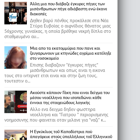
Άλλη μια που διάβαζε έγκυρες πήγες των
μισάνθρωπων πήγε αδιάβαστη ενώ έκανε
διακοπές
Δηθεν βαρύ πένθος προκάλεσε στα Νέα
Στύρα Ευβοίας ο αιφνίδιος θάνατος μιας
56χρονης γυναίκας, η οποία βρέθηκε νεκρή δίπλα στο
σταθμευμένο αυ...
Μια απο τα εκατομμύρια που πανε και
ζευγαρωνουν με κτηνώδες αγρίμια κατέληξε
στο νοσοκομείο
Επισης διαβαζουν "έγκυρες πήγες"
μισάνθρωπων και οπως ειναι η εικονα
τους στο ιντερνετ ετσι ειναι και στην ζωη τους,
τουτεστιν ο...
Ακούστε κάποιον Γάκη που ειναι δείγμα του
μέσου νεοέλληνα που ισοπεδώνει κάθε
έννοια της στοιχειώδους λογικής
Αλλο ενα δειγμα δηδεν φωστηρα
νεοελληνα και "Γιατρου " περιορισμενης
νοημοσυνης που φαινεται οταν μιλανε για "ναζι" κ...
Ἡ Ἐγκύκλιος τοῦ Καποδίστρια ποὺ
ἀπαγόρευε στοὺς ὑπαλλήλους τοῦ Ἑλληνικοῦ