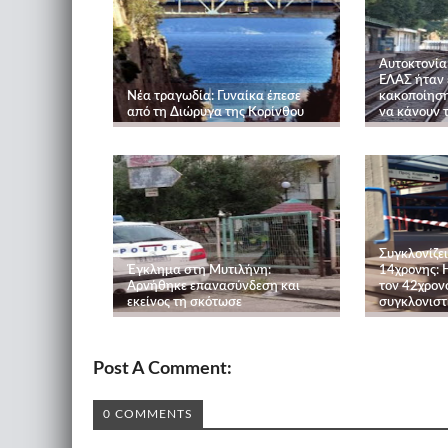
Αυτοκτονία
ΕΛΑΣ ήταν 
Νέα τραγωδία: Γυναίκα έπεσε
κακοποίηση
από τη Διώρυγα της Κορίνθου
να κάνουν τ
Συγκλονίζει
Έγκλημα στη Μυτιλήνη:
14χρονης: 
Αρνήθηκε επανασύνδεση και
τον 42χρονο
εκείνος τη σκότωσε
συγκλονιστ
Post A Comment:
0 COMMENTS