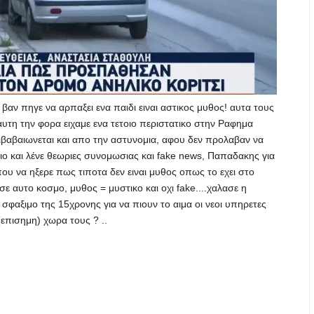
βαν πηγε να αρπαξει ενα παιδι ειναι αστικος μυθος! αυτα τους
αυτη την φορα ειχαμε ενα τετοιο περιστατικο στην Ραφημα
πιβαβαιωνεται και απο την αστυνομια, αφου δεν προλαβαν να
ιο και λένε θεωριες συνομωσιας και fake news, Παπαδακης για
που να ηξερε πως τιποτα δεν ειναι μυθος οπως το εχει στο
ε αυτο κοσμο, μυθος = μυστικο και οχι fake....χαλασε η
σφαξιμο της 15χρονης για να πιουν το αιμα οι νεοι υπηρετες
(επισημη) χωρα τους ? ..