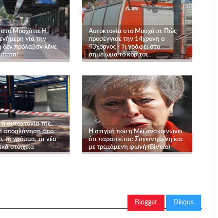
 στο Μοσχάτο: Η
Αυτοκτονία στο Μοσχάτο: Πώς
ενήμερη για την
προσέγγισε την 14χρονη ο
 δεν πρόλαβαν λένε
43χρονος - Τι γράφει στο
ίποτα!
σημείωμα το κορίτσι
 η αυτοκτονία της
Η αποπλάνηση από
Η στιγμή που η Μέι ανακοινώνει
, το γράμμα, τα νέα
ότι παραιτείται: Συγκινημένη και
ικά στοιχεία
με τρεμάμενη φωνή (Βίντεο)
Blogger
Disqus