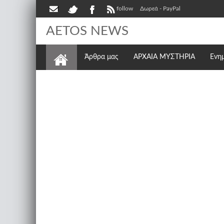
follow
Δωρεά - PayPal
AETOS NEWS
Άρθρα μας
ΑΡΧΑΙΑ ΜΥΣΤΗΡΙΑ
Ενη