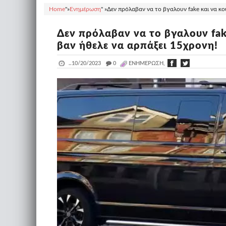
Home
"»
Ενημέρωση
" »
Δεν πρόλαβαν να το βγαλουν fake και να κο
Δεν πρόλαβαν να το βγαλουν fak
βαν ήθελε να αρπάξει 15χρονη!
..
10/20/2023
_
0
ΕΝΗΜΈΡΩΣΗ,