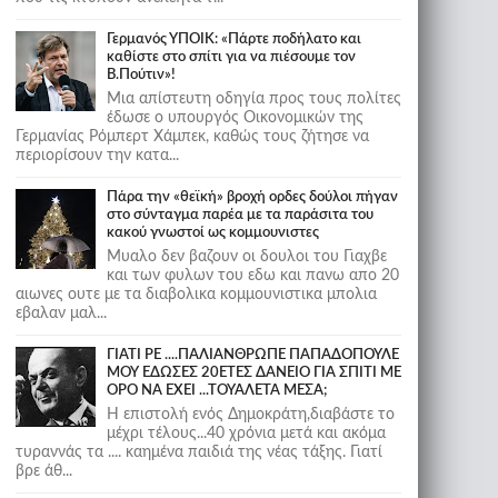
Γερμανός ΥΠΟΙΚ: «Πάρτε ποδήλατο και
καθίστε στο σπίτι για να πιέσουμε τον
Β.Πούτιν»!
Μια απίστευτη οδηγία προς τους πολίτες
έδωσε ο υπουργός Οικονομικών της
Γερμανίας Ρόμπερτ Χάμπεκ, καθώς τους ζήτησε να
περιορίσουν την κατα...
Πάρα την «θεϊκή» βροχή ορδες δούλοι πήγαν
στο σύνταγμα παρέα με τα παράσιτα του
κακού γνωστοί ως κομμουνιστες
Μυαλο δεν βαζουν οι δουλοι του Γιαχβε
και των φυλων του εδω και πανω απο 20
αιωνες ουτε με τα διαβολικα κομμουνιστικα μπολια
εβαλαν μαλ...
ΓΙΑΤΙ ΡΕ ....ΠΑΛΙΑΝΘΡΩΠΕ ΠΑΠΑΔΟΠΟΥΛΕ
ΜΟΥ ΕΔΩΣΕΣ 20ΕΤΕΣ ΔΑΝΕΙΟ ΓΙΑ ΣΠΙΤΙ ΜΕ
ΟΡΟ ΝΑ ΕΧΕΙ ...ΤΟΥΑΛΕΤΑ ΜΕΣΑ;
Η επιστολή ενός Δημοκράτη,διαβάστε το
μέχρι τέλους...40 χρόνια μετά και ακόμα
τυραννάς τα .... καημένα παιδιά της νέας τάξης. Γιατί
βρε άθ...