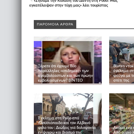
«Ζήσαμε την Κόλαση του Δάντη στη Ρόδο! Μας
εγκατέλειψαν στην τύχη μας» λέει τουρίστας
ΠΑΡΟΜΟΙΑ ΑΡΘΡΑ
Ξέρατε ότι έχουμε δύο
Βίντεο ντο
παράλληλες «επιδημίες» των
έγκλημα στ
ανεμβολίαστων και των πρώην
φεύγει με τ
εμβολιασμένων? ΒΙΝΤΕΟ
σπίτι της
Έγκλημα στη Ρόδο από
πλουσιόπαιδο και τον Αλβανό
φιλο του : Διώξεις για δολοφονία
Ακόμα ένα 
εν ψυχρώ και βιασμό της
Από αύριο λ