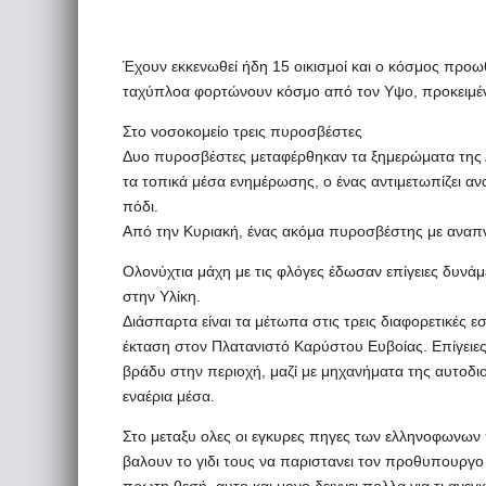
Έχουν εκκενωθεί ήδη 15 οικισμοί και ο κόσμος προωθε
ταχύπλοα φορτώνουν κόσμο από τον Υψο, προκειμέ
Στο νοσοκομείο τρεις πυροσβέστες
Δυο πυροσβέστες μεταφέρθηκαν τα ξημερώματα της 
τα τοπικά μέσα ενημέρωσης, ο ένας αντιμετωπίζει α
πόδι.
Από την Κυριακή, ένας ακόμα πυροσβέστης με αναπν
Ολονύχτια μάχη με τις φλόγες έδωσαν επίγειες δυνάμ
στην Υλίκη.
Διάσπαρτα είναι τα μέτωπα στις τρεις διαφορετικές 
έκταση στον Πλατανιστό Καρύστου Ευβοίας. Επίγειες
βράδυ στην περιοχή, μαζί με μηχανήματα της αυτοδιο
εναέρια μέσα.
Στο μεταξυ ολες οι εγκυρες πηγες των ελληνοφωνων 
βαλουν το γιδι τους να παριστανει τον προθυπουργο ξ