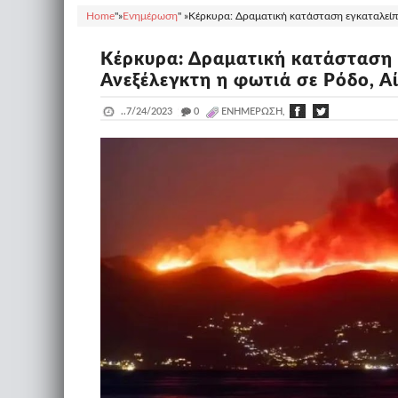
Home
"»
Ενημέρωση
" »
Κέρκυρα: Δραματική κατάσταση εγκαταλείπο
Κέρκυρα: Δραματική κατάσταση 
Ανεξέλεγκτη η φωτιά σε Ρόδο, Α
..
7/24/2023
_
0
ΕΝΗΜΈΡΩΣΗ,