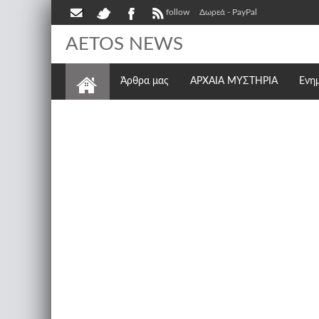
follow
Δωρεά - PayPal
AETOS NEWS
Άρθρα μας
ΑΡΧΑΙΑ ΜΥΣΤΗΡΙΑ
Ενη