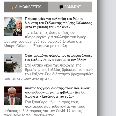
ΔΗΜΟΦΙΛΈΣΤΕΡΑ
COMMENT
Πληροφορίες για σύλληψη του Ρώσου
διοικητή του Στόλου της Mαύρης Θάλασσας
μετά τη βύθιση του «Moskva»
Τις τελευταίες ώρες υπάρχουν
πληροφορίες για σύλληψη του Ιγκόρ
Οσίποφ, του αρχηγού του ρωσικού Στόλου στη
Μαύρη Θάλασσα. Σύμφωνα με τις πλη...
Ο καταραμένος φάρος, που οι φαροφύλακες
του τρελαίνονταν ο ένας μετά τον άλλον
Στο δυτικό άκρο της περιοχής της
Βρετάνης της Γαλλίας βρίσκεται το στενό
του Ραζ-ντε-Σεν, διάσπαρτο βραχονησίδες
που τις κτυπούν ανελέητα τ...
Αυστραλός γερουσιαστής στους πολιτικούς
που ευθύνονται για τα εμβόλια: «Δεν θα
ξεφύγετε – Ερχόμαστε για εσάς»
Ένα ξεκάθαρο μήνυμα προς τους
πολιτικούς που ευθύνονται για τους
μαζικούς εμβολιασμούς για τον Covid-19 και τις
παρενέργειες που προκάλεσαν...