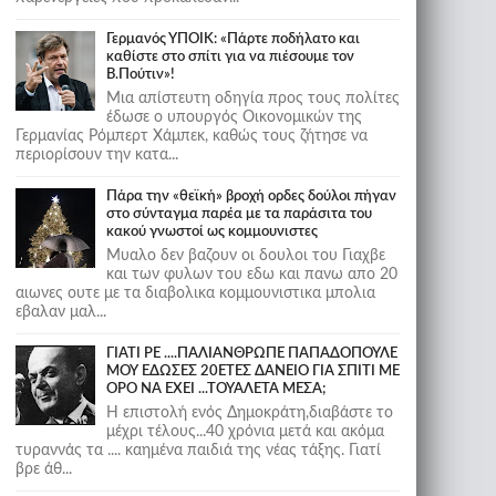
Γερμανός ΥΠΟΙΚ: «Πάρτε ποδήλατο και
καθίστε στο σπίτι για να πιέσουμε τον
Β.Πούτιν»!
Μια απίστευτη οδηγία προς τους πολίτες
έδωσε ο υπουργός Οικονομικών της
Γερμανίας Ρόμπερτ Χάμπεκ, καθώς τους ζήτησε να
περιορίσουν την κατα...
Πάρα την «θεϊκή» βροχή ορδες δούλοι πήγαν
στο σύνταγμα παρέα με τα παράσιτα του
κακού γνωστοί ως κομμουνιστες
Μυαλο δεν βαζουν οι δουλοι του Γιαχβε
και των φυλων του εδω και πανω απο 20
αιωνες ουτε με τα διαβολικα κομμουνιστικα μπολια
εβαλαν μαλ...
ΓΙΑΤΙ ΡΕ ....ΠΑΛΙΑΝΘΡΩΠΕ ΠΑΠΑΔΟΠΟΥΛΕ
ΜΟΥ ΕΔΩΣΕΣ 20ΕΤΕΣ ΔΑΝΕΙΟ ΓΙΑ ΣΠΙΤΙ ΜΕ
ΟΡΟ ΝΑ ΕΧΕΙ ...ΤΟΥΑΛΕΤΑ ΜΕΣΑ;
Η επιστολή ενός Δημοκράτη,διαβάστε το
μέχρι τέλους...40 χρόνια μετά και ακόμα
τυραννάς τα .... καημένα παιδιά της νέας τάξης. Γιατί
βρε άθ...