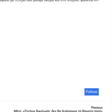
εφαλο με πτυχια λαο μίλαμε ακομα και στο ιντερνετ φαινεται οτι
Follow
Previous
Μάτι: «Ζητάμε δικαίωση, δεν θα ξεχάσουμε τα θύματα ποτέ»