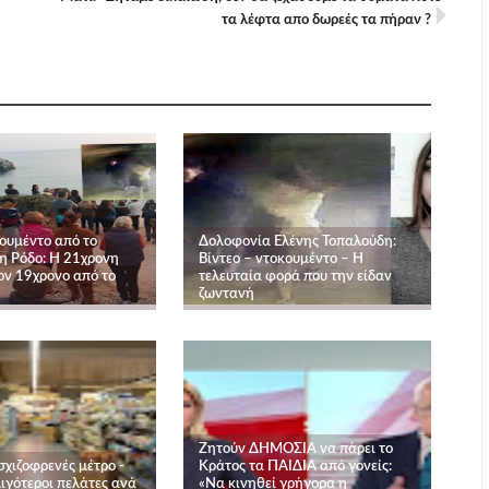
τα λέφτα απο δωρεές τα πήραν ?
κουμέντο από το
Δολοφονία Ελένης Τοπαλούδη:
η Ρόδο: Η 21χρονη
Βίντεο – ντοκουμέντο – Η
ον 19χρονο από το
τελευταία φορά που την είδαν
ζωντανή
Ζητούν ΔΗΜΟΣΙΑ να πάρει το
σχιζοφρενές μέτρο -
Κράτος τα ΠΑΙΔΙΑ από γονείς:
ιγότεροι πελάτες ανά
«Να κινηθεί γρήγορα η