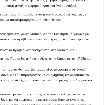
επτά ιδιωτικά σκάφη μικρής χωρητικότητας, δύο ιδιωτικά
σκάφη μεγάλης χωρητικότητας και ένα ρυμουλκό.
ίται προς τα παραλία. Σκάφη του λιμενικού και ιδιώτες με
νου να αποσυμφορησουν το οδικο δικτυο
Δευτέρας στο γενικό νοσοκομείο της Κέρκυρας. Σύμφωνα με
ναπνευστικά προβλήματα και ο δεύτερος υπέστη κάταγμα στο
ευστικά προβλήματα νοσηλεύεται στο νοσοκομείο.
εις της Πυροσβεστικής στο Αίγιο, στην Κάρυστο, στη Ρόδο και
εστίες πυρκαγιών που ξέσπασαν χθες το μεσημέρι σε δασική
 δυνάμεις (77 πυροσβέστες με 25 οχήματα) επιχειρούσαν το
ίκησης, ενώ μέχρι το τελευταίο φως της μέρας συνέδραμαν και
που περιμεναν πως και πως να γινουν οι εκλογες ωστε να
ανα, και να αρχισουν τις φωτιες συνεχιζουν να ειναι στην