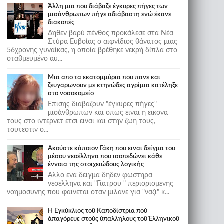
Άλλη μια που διάβαζε έγκυρες πήγες των
μισάνθρωπων πήγε αδιάβαστη ενώ έκανε
διακοπές
Δηθεν βαρύ πένθος προκάλεσε στα Νέα
Στύρα Ευβοίας ο αιφνίδιος θάνατος μιας
56χρονης γυναίκας, η οποία βρέθηκε νεκρή δίπλα στο
σταθμευμένο αυ...
Μια απο τα εκατομμύρια που πανε και
ζευγαρωνουν με κτηνώδες αγρίμια κατέληξε
στο νοσοκομείο
Επισης διαβαζουν "έγκυρες πήγες"
μισάνθρωπων και οπως ειναι η εικονα
τους στο ιντερνετ ετσι ειναι και στην ζωη τους,
τουτεστιν ο...
Ακούστε κάποιον Γάκη που ειναι δείγμα του
μέσου νεοέλληνα που ισοπεδώνει κάθε
έννοια της στοιχειώδους λογικής
Αλλο ενα δειγμα δηδεν φωστηρα
νεοελληνα και "Γιατρου " περιορισμενης
νοημοσυνης που φαινεται οταν μιλανε για "ναζι" κ...
Ἡ Ἐγκύκλιος τοῦ Καποδίστρια ποὺ
ἀπαγόρευε στοὺς ὑπαλλήλους τοῦ Ἑλληνικοῦ