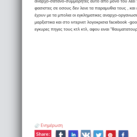
αναρχο-σατανο-συμμορητες αυτό απο μονο του λέει πόλ
φασιστες σε οσους δεν λενε τα παραμυθια τους , και
έχουν με τα μπολια οι εγκληματικες αναρχο-οργανωσ
μαρξιστικα και στο ιντερνετ λογοκρισια facebook -g
εγκυρες πηγες τους κτλ κτλ, αφου ειναι "θαυματατουρ
Ενημέρωση
Share: