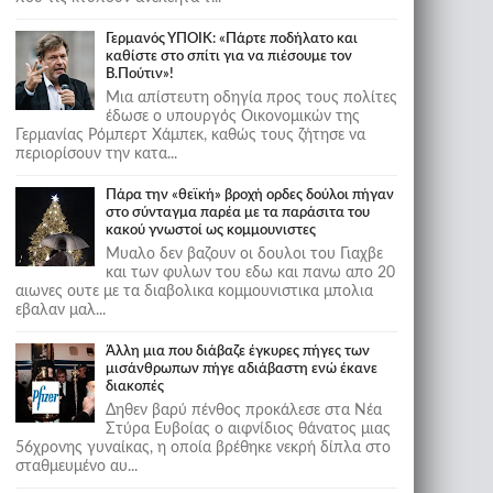
Γερμανός ΥΠΟΙΚ: «Πάρτε ποδήλατο και
καθίστε στο σπίτι για να πιέσουμε τον
Β.Πούτιν»!
Μια απίστευτη οδηγία προς τους πολίτες
έδωσε ο υπουργός Οικονομικών της
Γερμανίας Ρόμπερτ Χάμπεκ, καθώς τους ζήτησε να
περιορίσουν την κατα...
Πάρα την «θεϊκή» βροχή ορδες δούλοι πήγαν
στο σύνταγμα παρέα με τα παράσιτα του
κακού γνωστοί ως κομμουνιστες
Μυαλο δεν βαζουν οι δουλοι του Γιαχβε
και των φυλων του εδω και πανω απο 20
αιωνες ουτε με τα διαβολικα κομμουνιστικα μπολια
εβαλαν μαλ...
Άλλη μια που διάβαζε έγκυρες πήγες των
μισάνθρωπων πήγε αδιάβαστη ενώ έκανε
διακοπές
Δηθεν βαρύ πένθος προκάλεσε στα Νέα
Στύρα Ευβοίας ο αιφνίδιος θάνατος μιας
56χρονης γυναίκας, η οποία βρέθηκε νεκρή δίπλα στο
σταθμευμένο αυ...