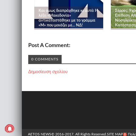
Και όμως διαπράχθηκε κι αυτό: Η
Σέρρες: 9χ
λέξη «Μακεδονία»
Επίθεση Απ
αντικαταστάθηκε με το γράμμα
Νοσηλεύετα
«Μ» που μοιάζει με... ΝΔ!
Κατάσταση
Post A Comment:
0 COMMENTS
Δημοσίευση σχολίου
AETOS NEWS
© 2016-2017. All Rights Reserved.
SITE MAP
Πολι