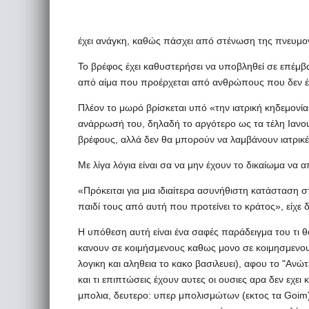
έχει ανάγκη, καθώς πάσχει από στένωση της πνευμον
Το βρέφος έχει καθυστερήσει να υποβληθεί σε επέμβα
από αίμα που προέρχεται από ανθρώπους που δεν έχ
Πλέον το μωρό βρίσκεται υπό «την ιατρική κηδεμονί
ανάρρωσή του, δηλαδή το αργότερο ως τα τέλη Ιανουα
βρέφους, αλλά δεν θα μπορούν να λαμβάνουν ιατρικέ
Με λίγα λόγια είναι σα να μην έχουν το δικαίωμα να α
«Πρόκειται για μια ιδιαίτερα ασυνήθιστη κατάσταση σ
παιδί τους από αυτή που προτείνει το κράτος», είχε
Η υπόθεση αυτή είναι ένα σαφές παράδειγμα του τι θ
κανουν σε κοιμήσμενους καθως μονο σε κοιμησμενου
λογικη και αληθεια το κακο βασιλευει), αφου το "Ανώτ
και τι επιπτώσεις έχουν αυτες οι ουσιες αρα δεν εχει
μπολια, δευτερο: υπερ μπολισμώτων (εκτος τα Goim