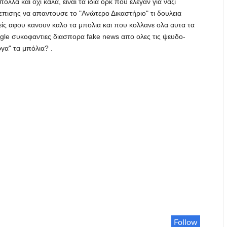
λα και οχι καλα, ειναι τα ιδια ορκ που ελεγαν για ναζι
 επισης να απαντουσε το "Ανώτερο Δικαστήριο" τι δουλεια
είς αφου κανουν καλο τα μπολια και που κολλανε ολα αυτα τα
oogle συκοφαντιες διασπορα fake news απο ολες τις ψευδο-
γα" τα μπόλια? .
Follow