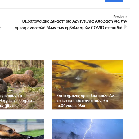
Previous
Ομοσπονδιακό Δικαστήριο Αργεντινής: Απόφαση για την
ς
άμεση αναστολή όλων των εμβολιασμών COVID σε παιδιά
ιογούρουνα ο
Επιστήμονες προειδοποιούν: Αν
Οδηγίες του δήμου
τα έντομα εξαφανιστούν, θα
ες (βίντεο)
πεθάνουμε όλοι