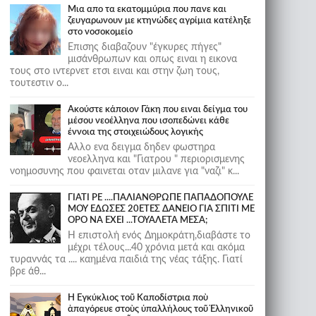
Μια απο τα εκατομμύρια που πανε και
ζευγαρωνουν με κτηνώδες αγρίμια κατέληξε
στο νοσοκομείο
Επισης διαβαζουν "έγκυρες πήγες"
μισάνθρωπων και οπως ειναι η εικονα
τους στο ιντερνετ ετσι ειναι και στην ζωη τους,
τουτεστιν ο...
Ακούστε κάποιον Γάκη που ειναι δείγμα του
μέσου νεοέλληνα που ισοπεδώνει κάθε
έννοια της στοιχειώδους λογικής
Αλλο ενα δειγμα δηδεν φωστηρα
νεοελληνα και "Γιατρου " περιορισμενης
νοημοσυνης που φαινεται οταν μιλανε για "ναζι" κ...
ΓΙΑΤΙ ΡΕ ....ΠΑΛΙΑΝΘΡΩΠΕ ΠΑΠΑΔΟΠΟΥΛΕ
ΜΟΥ ΕΔΩΣΕΣ 20ΕΤΕΣ ΔΑΝΕΙΟ ΓΙΑ ΣΠΙΤΙ ΜΕ
ΟΡΟ ΝΑ ΕΧΕΙ ...ΤΟΥΑΛΕΤΑ ΜΕΣΑ;
Η επιστολή ενός Δημοκράτη,διαβάστε το
μέχρι τέλους...40 χρόνια μετά και ακόμα
τυραννάς τα .... καημένα παιδιά της νέας τάξης. Γιατί
βρε άθ...
Ἡ Ἐγκύκλιος τοῦ Καποδίστρια ποὺ
ἀπαγόρευε στοὺς ὑπαλλήλους τοῦ Ἑλληνικοῦ