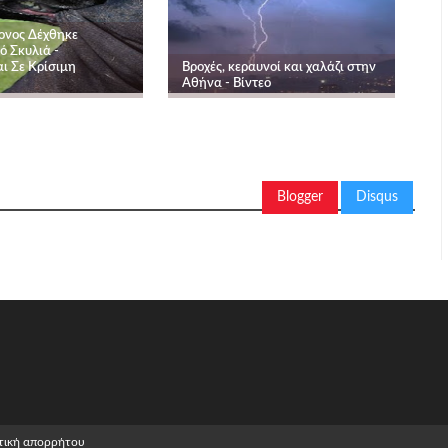
ρονος Δέχθηκε
ό Σκυλιά -
ι Σε Κρίσιμη
Βροχές, κεραυνοί και χαλάζι στην
Αθήνα - Βίντεο
Blogger
Disqus
τική απορρήτου