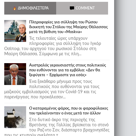
ΔΗΜΟΦΙΛΈΣΤΕΡΑ
COMMENT
Πληροφορίες για σύλληψη του Ρώσου
διοικητή του Στόλου της Mαύρης Θάλασσας
μετά τη βύθιση του «Moskva»
Τις τελευταίες ώρες υπάρχουν
πληροφορίες για σύλληψη του Ιγκόρ
Οσίποφ, του αρχηγού του ρωσικού Στόλου στη
Μαύρη Θάλασσα. Σύμφωνα με τις πλη...
Αυστραλός γερουσιαστής στους πολιτικούς
που ευθύνονται για τα εμβόλια: «Δεν θα
ξεφύγετε – Ερχόμαστε για εσάς»
Ένα ξεκάθαρο μήνυμα προς τους
πολιτικούς που ευθύνονται για τους
μαζικούς εμβολιασμούς για τον Covid-19 και τις
παρενέργειες που προκάλεσαν...
Ο καταραμένος φάρος, που οι φαροφύλακες
του τρελαίνονταν ο ένας μετά τον άλλον
Στο δυτικό άκρο της περιοχής της
Βρετάνης της Γαλλίας βρίσκεται το στενό
του Ραζ-ντε-Σεν, διάσπαρτο βραχονησίδες
που τις κτυπούν ανελέητα τ...