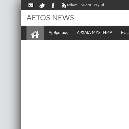
follow
Δωρεά - PayPal
AETOS NEWS
Άρθρα μας
ΑΡΧΑΙΑ ΜΥΣΤΗΡΙΑ
Ενη