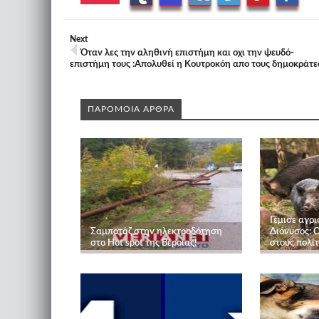
Next
Όταν λες την αληθινή επιστήμη και οχι την ψευδό-
επιστήμη τους :Aπολυθεί η Κουτροκόη απο τους δημοκράτε
ΠΑΡΟΜΟΙΑ ΑΡΘΡΑ
Γέμισε αγρ
Σαμποτάζ στην ηλεκτροδότηση
Διόνυσος: 
στο Hot spot της Βέροιας!
στους πολίτ