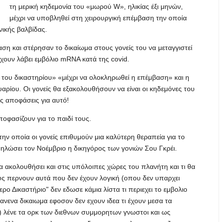
τη μερική κηδεμονία του «μωρού W», ηλικίας έξι μηνών,
μέχρι να υποβληθεί στη χειρουργική επέμβαση την οποία
ικής βαλβίδας.
ση και στέρησαν το δικαίωμα στους γονείς του να μεταγγιστεί
ουν λάβει εμβόλιο mRNA κατά της covid.
α του δικαστηρίου» «μέχρι να ολοκληρωθεί η επέμβαση» και η
ρίου. Οι γονείς θα εξακολουθήσουν να είναι οι κηδεμόνες του
ς αποφάσεις για αυτό!
ποφασίζουν για το παιδί τους.
την οποία οι γονείς επιθυμούν μια καλύτερη θεραπεία για το
 δηλώσει τον Νοέμβριο η δικηγόρος των γονιών Σου Γκρέι.
α ακολουθήσει και στις υπόλοιπες χώρες του πλανήτη και τι θα
ς περνουν αυτά που δεν έχουν λογική (οπου δεν υπαρχει
ερο Δικαστήριο" δεν εδωσε κάμια λίστα τι περιεχει το εμβολιο
 κανενα δικαιωμα εφοσον δεν εχουν ιδεα τι έχουν μεσα τα
) λένε τα ορκ των διεθνων συμμορητων γνωστοι και ως