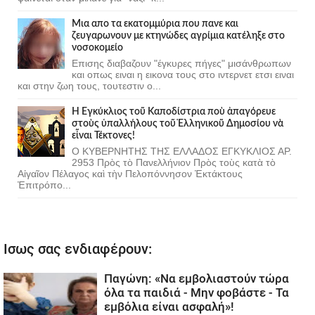
Μια απο τα εκατομμύρια που πανε και
ζευγαρωνουν με κτηνώδες αγρίμια κατέληξε στο
νοσοκομείο
Επισης διαβαζουν "έγκυρες πήγες" μισάνθρωπων
και οπως ειναι η εικονα τους στο ιντερνετ ετσι ειναι
και στην ζωη τους, τουτεστιν ο...
Ἡ Ἐγκύκλιος τοῦ Καποδίστρια ποὺ ἀπαγόρευε
στοὺς ὑπαλλήλους τοῦ Ἑλληνικοῦ Δημοσίου νὰ
εἶναι Τέκτονες!
Ο ΚΥΒΕΡΝΗΤΗΣ ΤΗΣ ΕΛΛΑΔΟΣ ΕΓΚΥΚΛΙΟΣ ΑΡ.
2953 Πρὸς τὸ Πανελλήνιον Πρὸς τοὺς κατὰ τὸ
Αἰγαῖον Πέλαγος καὶ τὴν Πελοπόννησον Ἐκτάκτους
Ἐπιτρόπο...