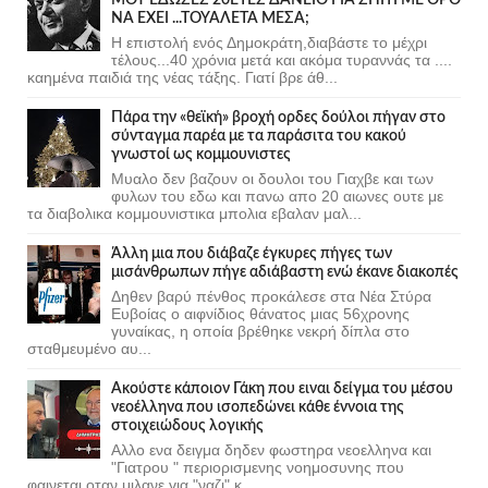
ΝΑ ΕΧΕΙ ...ΤΟΥΑΛΕΤΑ ΜΕΣΑ;
Η επιστολή ενός Δημοκράτη,διαβάστε το μέχρι
τέλους...40 χρόνια μετά και ακόμα τυραννάς τα ....
καημένα παιδιά της νέας τάξης. Γιατί βρε άθ...
Πάρα την «θεϊκή» βροχή ορδες δούλοι πήγαν στο
σύνταγμα παρέα με τα παράσιτα του κακού
γνωστοί ως κομμουνιστες
Μυαλο δεν βαζουν οι δουλοι του Γιαχβε και των
φυλων του εδω και πανω απο 20 αιωνες ουτε με
τα διαβολικα κομμουνιστικα μπολια εβαλαν μαλ...
Άλλη μια που διάβαζε έγκυρες πήγες των
μισάνθρωπων πήγε αδιάβαστη ενώ έκανε διακοπές
Δηθεν βαρύ πένθος προκάλεσε στα Νέα Στύρα
Ευβοίας ο αιφνίδιος θάνατος μιας 56χρονης
γυναίκας, η οποία βρέθηκε νεκρή δίπλα στο
σταθμευμένο αυ...
Ακούστε κάποιον Γάκη που ειναι δείγμα του μέσου
νεοέλληνα που ισοπεδώνει κάθε έννοια της
στοιχειώδους λογικής
Αλλο ενα δειγμα δηδεν φωστηρα νεοελληνα και
"Γιατρου " περιορισμενης νοημοσυνης που
φαινεται οταν μιλανε για "ναζι" κ...