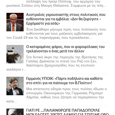
σύλληψη του Ιγκόρ Οσίποφ, του αρχηγού του
ρωσικού Στόλου στη Μαύρη Θάλασσα. Σύμφωνα με τις πλη...
Αυστραλός γερουσιαστής στους πολιτικούς που
ευθύνονται για τα εμβόλια: «Δεν θα ξεφύγετε –
Ερχόμαστε για εσάς»
Ένα ξεκάθαρο μήνυμα προς τους πολιτικούς που
ευθύνονται για τους μαζικούς εμβολιασμούς για
τον Covid-19 και τις παρενέργειες που προκάλεσαν...
Ο καταραμένος φάρος, που οι φαροφύλακες του
τρελαίνονταν ο ένας μετά τον άλλον
Στο δυτικό άκρο της περιοχής της Βρετάνης της
Γαλλίας βρίσκεται το στενό του Ραζ-ντε-Σεν,
διάσπαρτο βραχονησίδες που τις κτυπούν
ανελέητα τ...
Γερμανός ΥΠΟΙΚ: «Πάρτε ποδήλατο και καθίστε
στο σπίτι για να πιέσουμε τον Β.Πούτιν»!
Μια απίστευτη οδηγία προς τους πολίτες έδωσε ο
υπουργός Οικονομικών της Γερμανίας Ρόμπερτ
Χάμπεκ, καθώς τους ζήτησε να περιορίσουν την
κατα...
ΓΙΑΤΙ ΡΕ ....ΠΑΛΙΑΝΘΡΩΠΕ ΠΑΠΑΔΟΠΟΥΛΕ
ΜΟΥ ΕΔΩΣΕΣ 20ΕΤΕΣ ΔΑΝΕΙΟ ΓΙΑ ΣΠΙΤΙ ΜΕ ΟΡΟ