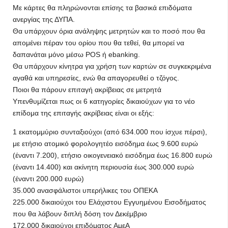
Με κάρτες θα πληρώνονται επίσης τα βασικά επιδόματα
ανεργίας της ΔΥΠΑ.
Θα υπάρχουν όρια ανάληψης μετρητών και το ποσό που θα
απομένει πέραν του ορίου που θα τεθεί, θα μπορεί να
δαπανάται μόνο μέσω POS ή ebanking.
Θα υπάρχουν κίνητρα για χρήση των καρτών σε συγκεκριμένα
αγαθά και υπηρεσίες, ενώ θα απαγορευθεί ο τζόγος.
Ποιοι θα πάρουν επιταγή ακρίβειας σε μετρητά
Υπενθυμίζεται πως οι 6 κατηγορίες δικαιούχων για το νέο
επίδομα της επιταγής ακρίβειας είναι οι εξής:
1 εκατομμύριο συνταξιούχοι (από 634.000 που ίσχυε πέρσι),
με ετήσιο ατομικό φορολογητέο εισόδημα έως 9.600 ευρώ
(έναντι 7.200), ετήσιο οικογενειακό εισόδημα έως 16.800 ευρώ
(έναντι 14.400) και ακίνητη περιουσία έως 300.000 ευρώ
(έναντι 200.000 ευρώ)
35.000 ανασφάλιστοι υπερήλικες του ΟΠΕΚΑ
225.000 δικαιούχοι του Ελάχιστου Εγγυημένου Εισοδήματος
που θα λάβουν διπλή δόση τον Δεκέμβριο
172.000 δικαιούχοι επιδόματος ΑμεΑ