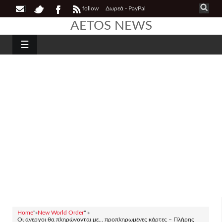
follow
Δωρεά - PayPal
AETOS NEWS
☰
Home
"»
New World Order
" »
Οι άνεργοι θα πληρώνονται με… προπληρωμένες κάρτες – Πλήρης