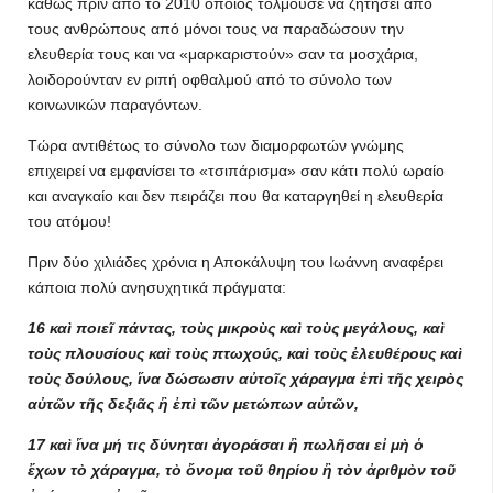
καθώς πριν από το 2010 όποιος τολμούσε να ζητήσει από
τους ανθρώπους από μόνοι τους να παραδώσουν την
ελευθερία τους και να «μαρκαριστούν» σαν τα μοσχάρια,
λοιδορούνταν εν ριπή οφθαλμού από το σύνολο των
κοινωνικών παραγόντων.
Τώρα αντιθέτως το σύνολο των διαμορφωτών γνώμης
επιχειρεί να εμφανίσει το «τσιπάρισμα» σαν κάτι πολύ ωραίο
και αναγκαίο και δεν πειράζει που θα καταργηθεί η ελευθερία
του ατόμου!
Πριν δύο χιλιάδες χρόνια η Αποκάλυψη του Ιωάννη αναφέρει
κάποια πολύ ανησυχητικά πράγματα:
16 καὶ ποιεῖ πάντας, τοὺς μικροὺς καὶ τοὺς μεγάλους, καὶ
τοὺς πλουσίους καὶ τοὺς πτωχούς, καὶ τοὺς ἐλευθέρους καὶ
τοὺς δούλους, ἵνα δώσωσιν αὐτοῖς χάραγμα ἐπὶ τῆς χειρὸς
αὐτῶν τῆς δεξιᾶς ἢ ἐπὶ τῶν μετώπων αὐτῶν,
17 καὶ ἵνα μή τις δύνηται ἀγοράσαι ἢ πωλῆσαι εἰ μὴ ὁ
ἔχων τὸ χάραγμα, τὸ ὄνομα τοῦ θηρίου ἢ τὸν ἀριθμὸν τοῦ