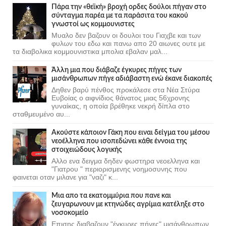
Πάρα την «θεϊκή» βροχή ορδες δούλοι πήγαν στο
σύνταγμα παρέα με τα παράσιτα του κακού
γνωστοί ως κομμουνιστες
Μυαλο δεν βαζουν οι δουλοι του Γιαχβε και των
φυλων του εδω και πανω απο 20 αιωνες ουτε με
τα διαβολικα κομμουνιστικα μπολια εβαλαν μαλ...
Άλλη μια που διάβαζε έγκυρες πήγες των
μισάνθρωπων πήγε αδιάβαστη ενώ έκανε διακοπές
Δηθεν βαρύ πένθος προκάλεσε στα Νέα Στύρα
Ευβοίας ο αιφνίδιος θάνατος μιας 56χρονης
γυναίκας, η οποία βρέθηκε νεκρή δίπλα στο
σταθμευμένο αυ...
Ακούστε κάποιον Γάκη που ειναι δείγμα του μέσου
νεοέλληνα που ισοπεδώνει κάθε έννοια της
στοιχειώδους λογικής
Αλλο ενα δειγμα δηδεν φωστηρα νεοελληνα και
"Γιατρου " περιορισμενης νοημοσυνης που
φαινεται οταν μιλανε για "ναζι" κ...
Μια απο τα εκατομμύρια που πανε και
ζευγαρωνουν με κτηνώδες αγρίμια κατέληξε στο
νοσοκομείο
Επισης διαβαζουν "έγκυρες πήγες" μισάνθρωπων