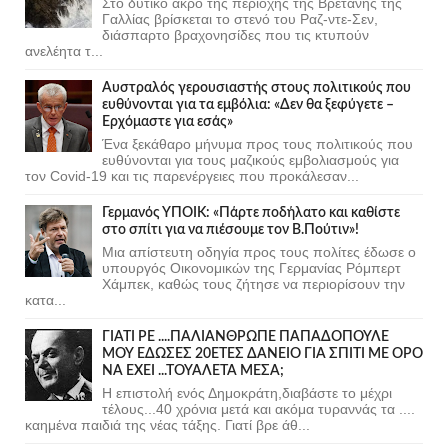
Στο δυτικό άκρο της περιοχής της Βρετάνης της
Γαλλίας βρίσκεται το στενό του Ραζ-ντε-Σεν,
διάσπαρτο βραχονησίδες που τις κτυπούν
ανελέητα τ...
Αυστραλός γερουσιαστής στους πολιτικούς που
ευθύνονται για τα εμβόλια: «Δεν θα ξεφύγετε –
Ερχόμαστε για εσάς»
Ένα ξεκάθαρο μήνυμα προς τους πολιτικούς που
ευθύνονται για τους μαζικούς εμβολιασμούς για
τον Covid-19 και τις παρενέργειες που προκάλεσαν...
Γερμανός ΥΠΟΙΚ: «Πάρτε ποδήλατο και καθίστε
στο σπίτι για να πιέσουμε τον Β.Πούτιν»!
Μια απίστευτη οδηγία προς τους πολίτες έδωσε ο
υπουργός Οικονομικών της Γερμανίας Ρόμπερτ
Χάμπεκ, καθώς τους ζήτησε να περιορίσουν την
κατα...
ΓΙΑΤΙ ΡΕ ....ΠΑΛΙΑΝΘΡΩΠΕ ΠΑΠΑΔΟΠΟΥΛΕ
ΜΟΥ ΕΔΩΣΕΣ 20ΕΤΕΣ ΔΑΝΕΙΟ ΓΙΑ ΣΠΙΤΙ ΜΕ ΟΡΟ
ΝΑ ΕΧΕΙ ...ΤΟΥΑΛΕΤΑ ΜΕΣΑ;
Η επιστολή ενός Δημοκράτη,διαβάστε το μέχρι
τέλους...40 χρόνια μετά και ακόμα τυραννάς τα ....
καημένα παιδιά της νέας τάξης. Γιατί βρε άθ...