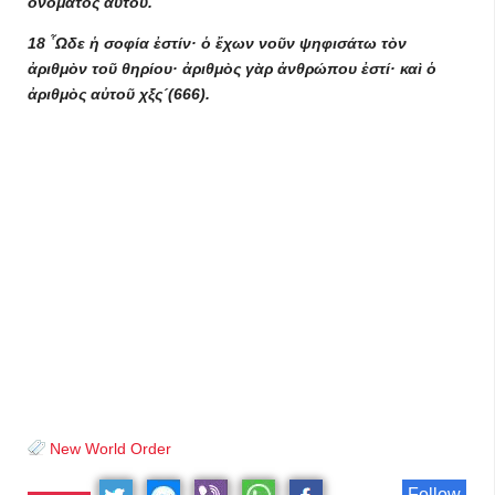
ὀνόματος αὐτοῦ.
18 ῟Ωδε ἡ σοφία ἐστίν· ὁ ἔχων νοῦν ψηφισάτω τὸν
ἀριθμὸν τοῦ θηρίου· ἀριθμὸς γὰρ ἀνθρώπου ἐστί· καὶ ὁ
ἀριθμὸς αὐτοῦ χξς´(666).
New World Order
Follow