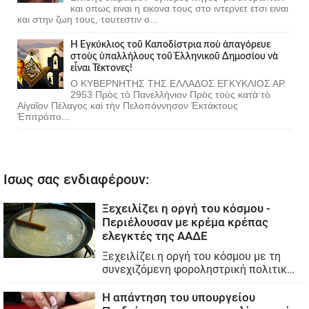
και οπως ειναι η εικονα τους στο ιντερνετ ετσι ειναι
και στην ζωη τους, τουτεστιν ο...
Ἡ Ἐγκύκλιος τοῦ Καποδίστρια ποὺ ἀπαγόρευε
στοὺς ὑπαλλήλους τοῦ Ἑλληνικοῦ Δημοσίου νὰ
εἶναι Τέκτονες!
Ο ΚΥΒΕΡΝΗΤΗΣ ΤΗΣ ΕΛΛΑΔΟΣ ΕΓΚΥΚΛΙΟΣ ΑΡ.
2953 Πρὸς τὸ Πανελλήνιον Πρὸς τοὺς κατὰ τὸ
Αἰγαῖον Πέλαγος καὶ τὴν Πελοπόννησον Ἐκτάκτους
Ἐπιτρόπο...