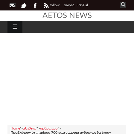
follow
Δωρεά - PayPal
AETOS NEWS
☰
Home
"»
αληθειες
" »
άρθρα μου
" »
Προβλέπουν ότι περίπου 700 εκατομμύρια άνθρωποι θα έχουν