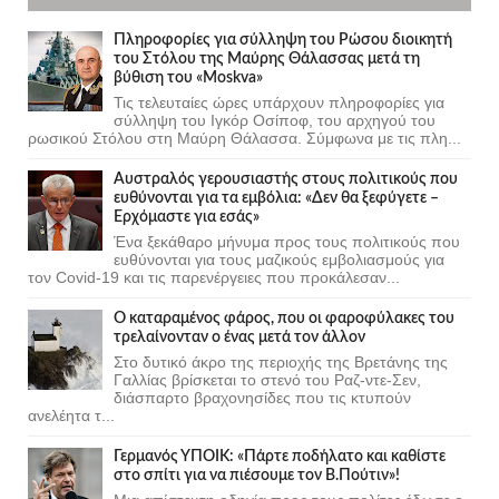
Πληροφορίες για σύλληψη του Ρώσου διοικητή
του Στόλου της Mαύρης Θάλασσας μετά τη
βύθιση του «Moskva»
Τις τελευταίες ώρες υπάρχουν πληροφορίες για
σύλληψη του Ιγκόρ Οσίποφ, του αρχηγού του
ρωσικού Στόλου στη Μαύρη Θάλασσα. Σύμφωνα με τις πλη...
Αυστραλός γερουσιαστής στους πολιτικούς που
ευθύνονται για τα εμβόλια: «Δεν θα ξεφύγετε –
Ερχόμαστε για εσάς»
Ένα ξεκάθαρο μήνυμα προς τους πολιτικούς που
ευθύνονται για τους μαζικούς εμβολιασμούς για
τον Covid-19 και τις παρενέργειες που προκάλεσαν...
Ο καταραμένος φάρος, που οι φαροφύλακες του
τρελαίνονταν ο ένας μετά τον άλλον
Στο δυτικό άκρο της περιοχής της Βρετάνης της
Γαλλίας βρίσκεται το στενό του Ραζ-ντε-Σεν,
διάσπαρτο βραχονησίδες που τις κτυπούν
ανελέητα τ...
Γερμανός ΥΠΟΙΚ: «Πάρτε ποδήλατο και καθίστε
στο σπίτι για να πιέσουμε τον Β.Πούτιν»!