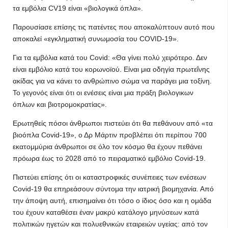
τα εμβόλια CV19 είναι «βιολογικά όπλα».
Παρουσίασε επίσης τις πατέντες που αποκαλύπτουν αυτό που
αποκαλεί «εγκληματική συνωμοσία του COVID-19».
Για τα εμβόλια κατά του Covid: «Θα γίνει πολύ χειρότερο. Δεν
είναι εμβόλιο κατά του κορωνοϊού. Είναι μια οδηγία πρωτεΐνης
ακίδας για να κάνει το ανθρώπινο σώμα να παράγει μια τοξίνη.
Το γεγονός είναι ότι οι ενέσεις είναι μια πράξη βιολογικων
όπλων και βιοτρομοκρατίας».
Ερωτηθείς πόσοι άνθρωποι πιστεύει ότι θα πεθάνουν από «τα
βιοόπλα Covid-19», ο Δρ Μάρτιν προβλέπει ότι περίπου 700
εκατομμύρια άνθρωποι σε όλο τον κόσμο θα έχουν πεθάνει
πρόωρα έως το 2028 από το πειραματικό εμβόλιο Covid-19.
Πιστεύει επίσης ότι οι καταστροφικές συνέπειες των ενέσεων
Covid-19 θα επηρεάσουν σύντομα την ιατρική βιομηχανία. Από
την άποψη αυτή, επισημαίνει ότι τόσο ο ίδιος όσο και η ομάδα
του έχουν καταθέσει έναν μακρύ κατάλογο μηνύσεων κατά
πολιτικών ηγετών και πολυεθνικών εταιρειών υγείας: από τον