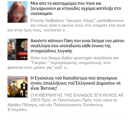
Μια απο τα εκατομμύρια που πανε και
ζευγαρωνουν με κτηνώδες αγρίμια κατέληξε στο
νοσοκομείο
Επισης διαβαζουν "έγκυρες πήγες" μισάνθρωπων
και οπως ειναι η εικονα τους στο ιντερνετ ετσι ειναι
και στην ζωη τους, τουτεστιν ο...
Ακούστε κάποιον Γάκη που ειναι δείγμα του μέσου
νεοέλληνα που ισοπεδώνει κάθε έννοια της
στοιχειώδους λογικής
Αλλο ενα δειγμα δηδεν φωστηρα νεοελληνα και
"Γιατρου " περιορισμενης νοημοσυνης που
φαινεται οταν μιλανε για "ναζι" κ...
Ἡ Ἐγκύκλιος τοῦ Καποδίστρια ποὺ ἀπαγόρευε
στοὺς ὑπαλλήλους τοῦ Ἑλληνικοῦ Δημοσίου νὰ
εἶναι Τέκτονες!
Ο ΚΥΒΕΡΝΗΤΗΣ ΤΗΣ ΕΛΛΑΔΟΣ ΕΓΚΥΚΛΙΟΣ ΑΡ.
2953 Πρὸς τὸ Πανελλήνιον Πρὸς τοὺς κατὰ τὸ
Αἰγαῖον Πέλαγος καὶ τὴν Πελοπόννησον Ἐκτάκτους
Ἐπιτρόπο...