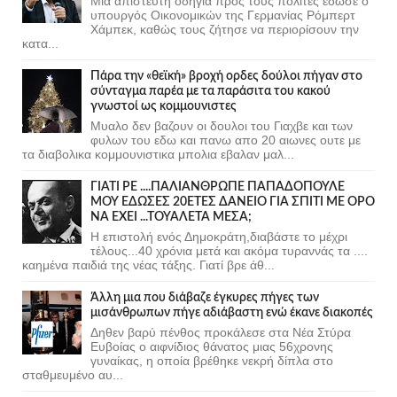
Μια απίστευτη οδηγία προς τους πολίτες έδωσε ο
υπουργός Οικονομικών της Γερμανίας Ρόμπερτ
Χάμπεκ, καθώς τους ζήτησε να περιορίσουν την
κατα...
Πάρα την «θεϊκή» βροχή ορδες δούλοι πήγαν στο
σύνταγμα παρέα με τα παράσιτα του κακού
γνωστοί ως κομμουνιστες
Μυαλο δεν βαζουν οι δουλοι του Γιαχβε και των
φυλων του εδω και πανω απο 20 αιωνες ουτε με
τα διαβολικα κομμουνιστικα μπολια εβαλαν μαλ...
ΓΙΑΤΙ ΡΕ ....ΠΑΛΙΑΝΘΡΩΠΕ ΠΑΠΑΔΟΠΟΥΛΕ
ΜΟΥ ΕΔΩΣΕΣ 20ΕΤΕΣ ΔΑΝΕΙΟ ΓΙΑ ΣΠΙΤΙ ΜΕ ΟΡΟ
ΝΑ ΕΧΕΙ ...ΤΟΥΑΛΕΤΑ ΜΕΣΑ;
Η επιστολή ενός Δημοκράτη,διαβάστε το μέχρι
τέλους...40 χρόνια μετά και ακόμα τυραννάς τα ....
καημένα παιδιά της νέας τάξης. Γιατί βρε άθ...
Άλλη μια που διάβαζε έγκυρες πήγες των
μισάνθρωπων πήγε αδιάβαστη ενώ έκανε διακοπές
Δηθεν βαρύ πένθος προκάλεσε στα Νέα Στύρα
Ευβοίας ο αιφνίδιος θάνατος μιας 56χρονης
γυναίκας, η οποία βρέθηκε νεκρή δίπλα στο
σταθμευμένο αυ...