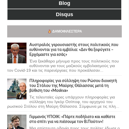
Blog
Disqus
ΔΗΜΟΦΙΛΈΣΤΕΡΑ
Αυστραλός γερουσιαστής στους πολιτικούς που
ευθύνονται για τα εμβόλια: «Δεν θα ξεφύγετε –
Ερχόμαστε για εσάς»
Ένα ξεκάθαρο μήνυμα προς τους πολιτικούς που
ευθύνονται για τους μαζικούς εμβολιασμούς για
τον Covid-19 και τις παρενέργειες που προκάλεσαν...
Πληροφορίες για σύλληψη του Ρώσου διοικητή
του Στόλου της Mαύρης Θάλασσας μετά τη
βύθιση του «Moskva»
Τις τελευταίες ώρες υπάρχουν πληροφορίες για
σύλληψη του Ιγκόρ Οσίποφ, του αρχηγού του
ρωσικού Στόλου στη Μαύρη Θάλασσα. Σύμφωνα με τις πλη...
Γερμανός ΥΠΟΙΚ: «Πάρτε ποδήλατο και καθίστε
στο σπίτι για να πιέσουμε τον Β.Πούτιν»!
Μια απίστευτη οδηγία προς τους πολίτες έδωσε ο