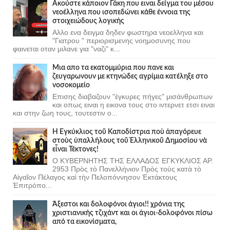
Ακούστε κάποιον Γάκη που ειναι δείγμα του μέσου
νεοέλληνα που ισοπεδώνει κάθε έννοια της
στοιχειώδους λογικής
Αλλο ενα δειγμα δηδεν φωστηρα νεοελληνα και
"Γιατρου " περιορισμενης νοημοσυνης που
φαινεται οταν μιλανε για "ναζι" κ...
Μια απο τα εκατομμύρια που πανε και
ζευγαρωνουν με κτηνώδες αγρίμια κατέληξε στο
νοσοκομείο
Επισης διαβαζουν "έγκυρες πήγες" μισάνθρωπων
και οπως ειναι η εικονα τους στο ιντερνετ ετσι ειναι
και στην ζωη τους, τουτεστιν ο...
Ἡ Ἐγκύκλιος τοῦ Καποδίστρια ποὺ ἀπαγόρευε
στοὺς ὑπαλλήλους τοῦ Ἑλληνικοῦ Δημοσίου νὰ
εἶναι Τέκτονες!
Ο ΚΥΒΕΡΝΗΤΗΣ ΤΗΣ ΕΛΛΑΔΟΣ ΕΓΚΥΚΛΙΟΣ ΑΡ.
2953 Πρὸς τὸ Πανελλήνιον Πρὸς τοὺς κατὰ τὸ
Αἰγαῖον Πέλαγος καὶ τὴν Πελοπόννησον Ἐκτάκτους
Ἐπιτρόπο...
Άξεστοι και δολοφόνοι άγιοι!! χρόνια της
χριστιανικής τζιχάντ και οι άγιοι-δολοφόνοι πίσω
από τα εικονίσματα,