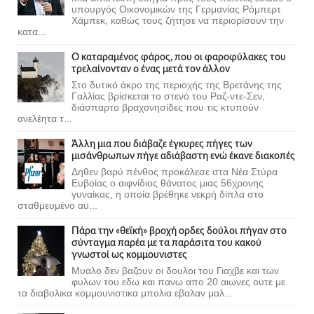
υπουργός Οικονομικών της Γερμανίας Ρόμπερτ
Χάμπεκ, καθώς τους ζήτησε να περιορίσουν την
κατα...
Ο καταραμένος φάρος, που οι φαροφύλακες του
τρελαίνονταν ο ένας μετά τον άλλον
Στο δυτικό άκρο της περιοχής της Βρετάνης της
Γαλλίας βρίσκεται το στενό του Ραζ-ντε-Σεν,
διάσπαρτο βραχονησίδες που τις κτυπούν
ανελέητα τ...
Άλλη μια που διάβαζε έγκυρες πήγες των
μισάνθρωπων πήγε αδιάβαστη ενώ έκανε διακοπές
Δηθεν βαρύ πένθος προκάλεσε στα Νέα Στύρα
Ευβοίας ο αιφνίδιος θάνατος μιας 56χρονης
γυναίκας, η οποία βρέθηκε νεκρή δίπλα στο
σταθμευμένο αυ...
Πάρα την «θεϊκή» βροχή ορδες δούλοι πήγαν στο
σύνταγμα παρέα με τα παράσιτα του κακού
γνωστοί ως κομμουνιστες
Μυαλο δεν βαζουν οι δουλοι του Γιαχβε και των
φυλων του εδω και πανω απο 20 αιωνες ουτε με
τα διαβολικα κομμουνιστικα μπολια εβαλαν μαλ...