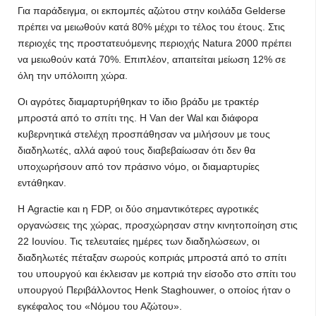
Για παράδειγμα, οι εκπομπές αζώτου στην κοιλάδα Gelderse
πρέπει να μειωθούν κατά 80% μέχρι το τέλος του έτους. Στις
περιοχές της προστατευόμενης περιοχής Natura 2000 πρέπει
να μειωθούν κατά 70%. Επιπλέον, απαιτείται μείωση 12% σε
όλη την υπόλοιπη χώρα.
Οι αγρότες διαμαρτυρήθηκαν το ίδιο βράδυ με τρακτέρ
μπροστά από το σπίτι της. Η Van der Wal και διάφορα
κυβερνητικά στελέχη προσπάθησαν να μιλήσουν με τους
διαδηλωτές, αλλά αφού τους διαβεβαίωσαν ότι δεν θα
υποχωρήσουν από τον πράσινο νόμο, οι διαμαρτυρίες
εντάθηκαν.
Η Agractie και η FDP, οι δύο σημαντικότερες αγροτικές
οργανώσεις της χώρας, προσχώρησαν στην κινητοποίηση στις
22 Ιουνίου. Τις τελευταίες ημέρες των διαδηλώσεων, οι
διαδηλωτές πέταξαν σωρούς κοπριάς μπροστά από το σπίτι
του υπουργού και έκλεισαν με κοπριά την είσοδο στο σπίτι του
υπουργού Περιβάλλοντος Henk Staghouwer, ο οποίος ήταν ο
εγκέφαλος του «Νόμου του Αζώτου».