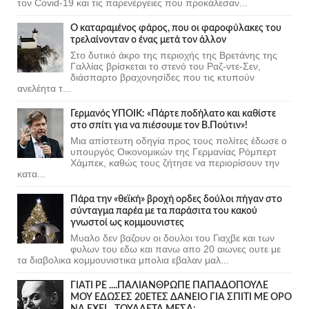
τον Covid-19 και τις παρενέργειες που προκάλεσαν...
Ο καταραμένος φάρος, που οι φαροφύλακες του
τρελαίνονταν ο ένας μετά τον άλλον
Στο δυτικό άκρο της περιοχής της Βρετάνης της
Γαλλίας βρίσκεται το στενό του Ραζ-ντε-Σεν,
διάσπαρτο βραχονησίδες που τις κτυπούν
ανελέητα τ...
Γερμανός ΥΠΟΙΚ: «Πάρτε ποδήλατο και καθίστε
στο σπίτι για να πιέσουμε τον Β.Πούτιν»!
Μια απίστευτη οδηγία προς τους πολίτες έδωσε ο
υπουργός Οικονομικών της Γερμανίας Ρόμπερτ
Χάμπεκ, καθώς τους ζήτησε να περιορίσουν την
κατα...
Πάρα την «θεϊκή» βροχή ορδες δούλοι πήγαν στο
σύνταγμα παρέα με τα παράσιτα του κακού
γνωστοί ως κομμουνιστες
Μυαλο δεν βαζουν οι δουλοι του Γιαχβε και των
φυλων του εδω και πανω απο 20 αιωνες ουτε με
τα διαβολικα κομμουνιστικα μπολια εβαλαν μαλ...
ΓΙΑΤΙ ΡΕ ....ΠΑΛΙΑΝΘΡΩΠΕ ΠΑΠΑΔΟΠΟΥΛΕ
ΜΟΥ ΕΔΩΣΕΣ 20ΕΤΕΣ ΔΑΝΕΙΟ ΓΙΑ ΣΠΙΤΙ ΜΕ ΟΡΟ
ΝΑ ΕΧΕΙ ...ΤΟΥΑΛΕΤΑ ΜΕΣΑ;