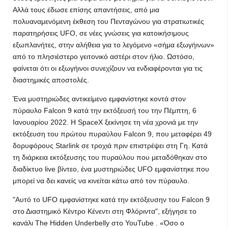
Αλλά τους έδωσε επίσης απαντήσεις, από μια
πολυαναμενόμενη έκθεση του Πενταγώνου για στρατιωτικές
παρατηρήσεις UFO, σε νέες γνώσεις για κατοικήσιμους
εξωπλανήτες, στην αλήθεια για το λεγόμενο «σήμα εξωγήινων»
από το πλησιέστερο γειτονικό αστέρι στον ήλιο. Ωστόσο,
φαίνεται ότι οι εξωγήινοι συνεχίζουν να ενδιαφέρονται για τις
διαστημικές αποστολές.
Ένα μυστηριώδες αντικείμενο εμφανίστηκε κοντά στον
πύραυλο Falcon 9 κατά την εκτόξευσή του την Πέμπτη, 6
Ιανουαρίου 2022. Η SpaceX ξεκίνησε τη νέα χρονιά με την
εκτόξευση του πρώτου πυραύλου Falcon 9, που μεταφέρει 49
δορυφόρους Starlink σε τροχιά πριν επιστρέψει στη Γη. Κατά
τη διάρκεια εκτόξευσης του πυραύλου που μεταδόθηκαν στο
διαδίκτυο live βίντεο, ένα μυστηριώδες UFO εμφανίστηκε που
μπορεί να δει κανείς να κινείται κάτω από τον πύραυλο.
"Αυτό το UFO εμφανίστηκε κατά την εκτόξευσην του Falcon 9
στο Διαστημικό Κέντρο Κένεντι στη Φλόριντα", εξήγησε το
κανάλι The Hidden Underbelly στο YouTube . «Όσο ο