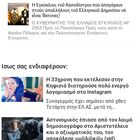
Ἡ Ἐγκύκλιος τοῦ Καποδίστρια ποὺ ἀπαγόρευε
στοὺς ὑπαλλήλους τοῦ Ἑλληνικοῦ Δημοσίου νὰ
εἶναι Τέκτονες!
Ο ΚΥΒΕΡΝΗΤΗΣ ΤΗΣ ΕΛΛΑΔΟΣ ΕΓΚΥΚΛΙΟΣ ΑΡ.
2953 Πρὸς τὸ Πανελλήνιον Πρὸς τοὺς κατὰ τὸ
Αἰγαῖον Πέλαγος καὶ τὴν Πελοπόννησον Ἐκτάκτους
Ἐπιτρόπο...