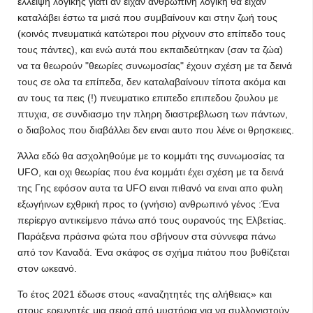
έλλειψη λογικής γιατι αν ειχαν ανθρωπινή λογική θα ειχαν
καταλάβει έστω τα μισά που συμβαίνουν και στην ζωή τους
(κοινός πνευματικά κατώτεροι που ρίχνουν στο επίπεδο τους
τους πάντες), και ενώ αυτά που εκπαιδεύτηκαν (σαν τα ζώα)
να τα θεωρούν "θεωρίες συνωμοσίας" έχουν σχέση με τα δεινά
τους σε ολα τα επίπεδα, δεν καταλαβαίνουν τίποτα ακόμα και
αν τους τα πεις (!) πνευματικο επιπεδο επιπεδου ζουλου με
πτυχια, σε συνδιασμο την πληρη διαστρεβλωση των πάντων,
ο διαβολος που διαβάλλει δεν ειναι αυτο που λένε οι θρησκειες.
Άλλα εδώ θα ασχοληθούμε με το κομμάτι της συνωμοσίας τα
UFO, και οχι θεωρίας που ένα κομμάτι έχει σχέση με τα δεινά
της Γης εφόσον αυτα τα UFO ειναι πιθανό να ειναι απο φυλη
εξωγήινων εχθρική προς το (γνήσιο) ανθρωπινό γένος :Ένα
περίεργο αντικείμενο πάνω από τους ουρανούς της Ελβετίας.
Παράξενα πράσινα φώτα που σβήνουν στα σύννεφα πάνω
από τον Καναδά. Ένα σκάφος σε σχήμα πιάτου που βυθίζεται
στον ωκεανό.
Το έτος 2021 έδωσε στους «αναζητητές της αλήθειας» και
στους ερευνητές μια σειρά από μυστήρια για να συλλογιστούν.