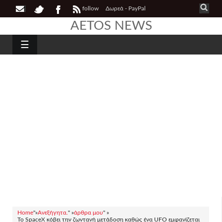
follow
Δωρεά - PayPal
AETOS NEWS
☰
Home
"»
Ανεξήγητα.
" »
άρθρα μου
" »
Το SpaceX κόβει την ζωντανή μετάδοση καθώς ένα UFO εμφανίζεται