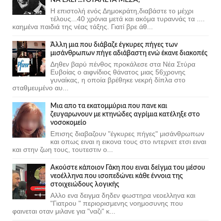
Η επιστολή ενός Δημοκράτη,διαβάστε το μέχρι
τέλους...40 χρόνια μετά και ακόμα τυραννάς τα ....
καημένα παιδιά της νέας τάξης. Γιατί βρε άθ...
Άλλη μια που διάβαζε έγκυρες πήγες των
μισάνθρωπων πήγε αδιάβαστη ενώ έκανε διακοπές
Δηθεν βαρύ πένθος προκάλεσε στα Νέα Στύρα
Ευβοίας ο αιφνίδιος θάνατος μιας 56χρονης
γυναίκας, η οποία βρέθηκε νεκρή δίπλα στο
σταθμευμένο αυ...
Μια απο τα εκατομμύρια που πανε και
ζευγαρωνουν με κτηνώδες αγρίμια κατέληξε στο
νοσοκομείο
Επισης διαβαζουν "έγκυρες πήγες" μισάνθρωπων
και οπως ειναι η εικονα τους στο ιντερνετ ετσι ειναι
και στην ζωη τους, τουτεστιν ο...
Ακούστε κάποιον Γάκη που ειναι δείγμα του μέσου
νεοέλληνα που ισοπεδώνει κάθε έννοια της
στοιχειώδους λογικής
Αλλο ενα δειγμα δηδεν φωστηρα νεοελληνα και
"Γιατρου " περιορισμενης νοημοσυνης που
φαινεται οταν μιλανε για "ναζι" κ...