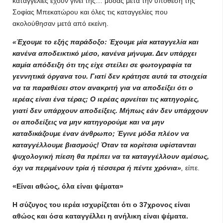
καταγγελίες έχουν γίνει της… μόδας μετά την υπόθεση της
Σοφίας Μπεκατώρου και όλες τις καταγγελίες που
ακολούθησαν μετά από εκείνη.
«Έχουμε το εξής παράδοξο: Έχουμε μία καταγγελία και
κανένα αποδεικτικό μέσο, κανένα μήνυμα. Δεν υπάρχει
καμία απόδειξη ότι της είχε στείλει σε φωτογραφία τα
γεννητικά όργανα του. Γιατί δεν κράτησε αυτά τα στοιχεία
να τα παραθέσει στον ανακριτή για να αποδείξει ότι ο
ιερέας είναι ένα τέρας; Ο ιερέας αρνείται τις κατηγορίες,
γιατί δεν υπάρχουν αποδείξεις. Μήπως εάν δεν υπάρχουν
οι αποδείξεις να μην κατηγορούμε και να μην
καταδικάζουμε έναν άνθρωπο; Έγινε μόδα πλέον να
καταγγέλλουμε βιασμούς! Όταν τα κορίτσια υφίστανται
ψυχολογική πίεση θα πρέπει να τα καταγγέλλουν αμέσως,
όχι να περιμένουν τρία ή τέσσερα ή πέντε χρόνια»
,
είπε.
«Είναι αθώος, όλα είναι ψέματα»
Η σύζυγος του ιερέα ισχυρίζεται ότι ο 37χρονος είναι
αθώος και όσα καταγγέλλει η ανήλικη είναι ψέματα.