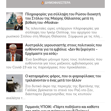
ΔΗΜΟΦΙΛΈΣΤΕΡΑ
Πληροφορίες για σύλληψη του Ρώσου διοικητή
του Στόλου της Mαύρης Θάλασσας μετά τη
βύθιση του «Moskva»
Τις τελευταίες ώρες υπάρχουν πληροφορίες για
σύλληψη του Ιγκόρ Οσίποφ, του αρχηγού του
ρωσικού Στόλου στη Μαύρη Θάλασσα. Σύμφωνα με τις πλη...
Αυστραλός γερουσιαστής στους πολιτικούς που
ευθύνονται για τα εμβόλια: «Δεν θα ξεφύγετε –
Ερχόμαστε για εσάς»
Ένα ξεκάθαρο μήνυμα προς τους πολιτικούς που
ευθύνονται για τους μαζικούς εμβολιασμούς για
τον Covid-19 και τις παρενέργειες που προκάλεσαν...
Ο καταραμένος φάρος, που οι φαροφύλακες του
τρελαίνονταν ο ένας μετά τον άλλον
Στο δυτικό άκρο της περιοχής της Βρετάνης της
Γαλλίας βρίσκεται το στενό του Ραζ-ντε-Σεν,
διάσπαρτο βραχονησίδες που τις κτυπούν
ανελέητα τ...
Γερμανός ΥΠΟΙΚ: «Πάρτε ποδήλατο και καθίστε