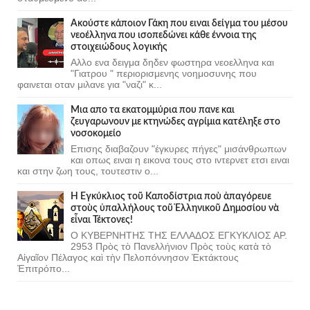
Ακούστε κάποιον Γάκη που ειναι δείγμα του μέσου
νεοέλληνα που ισοπεδώνει κάθε έννοια της
στοιχειώδους λογικής
Αλλο ενα δειγμα δηδεν φωστηρα νεοελληνα και
"Γιατρου " περιορισμενης νοημοσυνης που
φαινεται οταν μιλανε για "ναζι" κ...
Μια απο τα εκατομμύρια που πανε και
ζευγαρωνουν με κτηνώδες αγρίμια κατέληξε στο
νοσοκομείο
Επισης διαβαζουν "έγκυρες πήγες" μισάνθρωπων
και οπως ειναι η εικονα τους στο ιντερνετ ετσι ειναι
και στην ζωη τους, τουτεστιν ο...
Ἡ Ἐγκύκλιος τοῦ Καποδίστρια ποὺ ἀπαγόρευε
στοὺς ὑπαλλήλους τοῦ Ἑλληνικοῦ Δημοσίου νὰ
εἶναι Τέκτονες!
Ο ΚΥΒΕΡΝΗΤΗΣ ΤΗΣ ΕΛΛΑΔΟΣ ΕΓΚΥΚΛΙΟΣ ΑΡ.
2953 Πρὸς τὸ Πανελλήνιον Πρὸς τοὺς κατὰ τὸ
Αἰγαῖον Πέλαγος καὶ τὴν Πελοπόννησον Ἐκτάκτους
Ἐπιτρόπο...