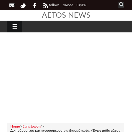
follow
Δωρεά - PayPal
AETOS NEWS
☰
Home
"»
Ενημέρωση
" »
Δικηγόρος του κατηγορούμενου για βιασμό ιερέα: «Έγινε μόδα πλέον