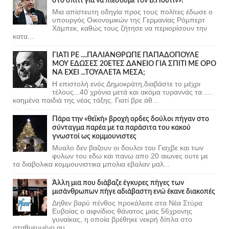
στο σπίτι για να πιέσουμε τον Β.Πούτιν»!
Μια απίστευτη οδηγία προς τους πολίτες έδωσε ο
υπουργός Οικονομικών της Γερμανίας Ρόμπερτ
Χάμπεκ, καθώς τους ζήτησε να περιορίσουν την
κατα...
ΓΙΑΤΙ ΡΕ ....ΠΑΛΙΑΝΘΡΩΠΕ ΠΑΠΑΔΟΠΟΥΛΕ
ΜΟΥ ΕΔΩΣΕΣ 20ΕΤΕΣ ΔΑΝΕΙΟ ΓΙΑ ΣΠΙΤΙ ΜΕ ΟΡΟ
ΝΑ ΕΧΕΙ ...ΤΟΥΑΛΕΤΑ ΜΕΣΑ;
Η επιστολή ενός Δημοκράτη,διαβάστε το μέχρι
τέλους...40 χρόνια μετά και ακόμα τυραννάς τα ....
καημένα παιδιά της νέας τάξης. Γιατί βρε άθ...
Πάρα την «θεϊκή» βροχή ορδες δούλοι πήγαν στο
σύνταγμα παρέα με τα παράσιτα του κακού
γνωστοί ως κομμουνιστες
Μυαλο δεν βαζουν οι δουλοι του Γιαχβε και των
φυλων του εδω και πανω απο 20 αιωνες ουτε με
τα διαβολικα κομμουνιστικα μπολια εβαλαν μαλ...
Άλλη μια που διάβαζε έγκυρες πήγες των
μισάνθρωπων πήγε αδιάβαστη ενώ έκανε διακοπές
Δηθεν βαρύ πένθος προκάλεσε στα Νέα Στύρα
Ευβοίας ο αιφνίδιος θάνατος μιας 56χρονης
γυναίκας, η οποία βρέθηκε νεκρή δίπλα στο
σταθμευμένο αυ...