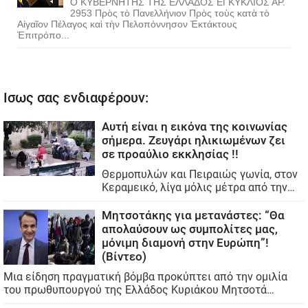
Ο ΚΥΒΕΡΝΗΤΗΣ ΤΗΣ ΕΛΛΑΔΟΣ ΕΓΚΥΚΛΙΟΣ ΑΡ.
2953 Πρὸς τὸ Πανελλήνιον Πρὸς τοὺς κατὰ τὸ
Αἰγαῖον Πέλαγος καὶ τὴν Πελοπόννησον Ἐκτάκτους
Ἐπιτρόπο...