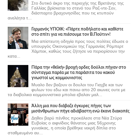
Στο δυτικό άκρο της περιοχής της Βρετάνης της
Γαλλίας βρίσκεται το στενό του Ραζ-ντε-Σεν,
διάσπαρτο βραχονησίδες που τις κτυπούν
ανελέητα τ...
Γερμανός ΥΠΟΙΚ: «Πάρτε ποδήλατο και καθίστε
στο σπίτι για να πιέσουμε τον Β.Πούτιν»!
Μια απίστευτη οδηγία προς τους πολίτες έδωσε ο
υπουργός Οικονομικών της Γερμανίας Ρόμπερτ
Χάμπεκ, καθώς τους ζήτησε να περιορίσουν την
κατα...
Πάρα την «θεϊκή» βροχή ορδες δούλοι πήγαν στο
σύνταγμα παρέα με τα παράσιτα του κακού
γνωστοί ως κομμουνιστες
Μυαλο δεν βαζουν οι δουλοι του Γιαχβε και των
φυλων του εδω και πανω απο 20 αιωνες ουτε με
τα διαβολικα κομμουνιστικα μπολια εβαλαν μαλ...
Άλλη μια που διάβαζε έγκυρες πήγες των
μισάνθρωπων πήγε αδιάβαστη ενώ έκανε διακοπές
Δηθεν βαρύ πένθος προκάλεσε στα Νέα Στύρα
Ευβοίας ο αιφνίδιος θάνατος μιας 56χρονης
γυναίκας, η οποία βρέθηκε νεκρή δίπλα στο
σταθμευμένο αυ...