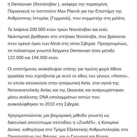
ή Denisovan (Ντενίσοβαν ), ανέφερε την περασμένη
Παρασκευή το Ινστιτούτο Max Planck για την Επιστήμη της
Ανθρώπινης Ιστορίας (Γερμανία), που συμμετείχε στη μελέτη.
Τα λείψανα 200.000 ετών τριών Ντενίσοβαν και ενός
Νεάντερταλ βρέθηκαν στο σπήλαιο Ντενίσοβα, που βρίσκεται
στον ορεινό όγκο των Αλτάι στη νότια Σιβηρία. Προηγουμένως,
τα παλαιότερα γνωστά δείγματα Denisovan ήταν μεταξύ
122.000 και 194.000 ετών.
Οι επιστήμονες ανακάλυψαν επίσης για πρώτη φορά λίθινα
εργαλεία που σχετίζονται με αυτό το είδος του γένους «Homo»,
το οποίο κατοικούσε στην ηπειρωτική Ασία, στα νησιά της
Νοτιοανατολικής Ασίας και της Ωκεανίας και αναγνωρίστηκαν
μέσω ανάλυσης DNA υπολειμμάτων οστών που
ανακαλύφθηκαν το 2010 στη Σιβηρία.
Χρησιμοποιώντας μια βιομοριακή μέθοδο γνωστή ως
δακτυλικό αποτύπωμα πεπτιδίου ή «ZooMS», η Κατερίνα
Δούκα, καθηγήτρια στο Τμήμα Εξελικτικής Ανθρωπολογίας στο
Πανεπιστήμιο της Βιέννης, και οι Γερμανοί και Ρώσοι