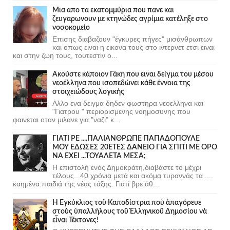
Μια απο τα εκατομμύρια που πανε και
ζευγαρωνουν με κτηνώδες αγρίμια κατέληξε στο
νοσοκομείο
Επισης διαβαζουν "έγκυρες πήγες" μισάνθρωπων
και οπως ειναι η εικονα τους στο ιντερνετ ετσι ειναι
και στην ζωη τους, τουτεστιν ο...
Ακούστε κάποιον Γάκη που ειναι δείγμα του μέσου
νεοέλληνα που ισοπεδώνει κάθε έννοια της
στοιχειώδους λογικής
Αλλο ενα δειγμα δηδεν φωστηρα νεοελληνα και
"Γιατρου " περιορισμενης νοημοσυνης που
φαινεται οταν μιλανε για "ναζι" κ...
ΓΙΑΤΙ ΡΕ ....ΠΑΛΙΑΝΘΡΩΠΕ ΠΑΠΑΔΟΠΟΥΛΕ
ΜΟΥ ΕΔΩΣΕΣ 20ΕΤΕΣ ΔΑΝΕΙΟ ΓΙΑ ΣΠΙΤΙ ΜΕ ΟΡΟ
ΝΑ ΕΧΕΙ ...ΤΟΥΑΛΕΤΑ ΜΕΣΑ;
Η επιστολή ενός Δημοκράτη,διαβάστε το μέχρι
τέλους...40 χρόνια μετά και ακόμα τυραννάς τα ....
καημένα παιδιά της νέας τάξης. Γιατί βρε άθ...
Ἡ Ἐγκύκλιος τοῦ Καποδίστρια ποὺ ἀπαγόρευε
στοὺς ὑπαλλήλους τοῦ Ἑλληνικοῦ Δημοσίου νὰ
εἶναι Τέκτονες!