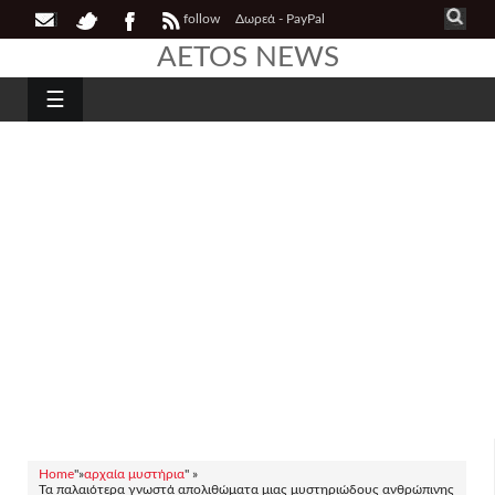
follow
Δωρεά - PayPal
AETOS NEWS
☰
Home
"»
αρχαία μυστήρια
" »
Τα παλαιότερα γνωστά απολιθώματα μιας μυστηριώδους ανθρώπινης