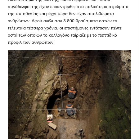
συνάδελφοί της είχαν επικεντρωθεί στα παλαιότερα στρώματα
της τοποθεσίας και μέχρι τώρα δεν είχαν απολιθώματα
ανθρώπων. Αφού ανέλυσαν 3.800 θραύσματα οστών τα
τελευταία τέσσερα χρόνια, οι επιστήμονες εντόπισαν πέντε
οστά των οποίων το κολλαγόνο ταίριαζε με το πεπτιδικό
προφίλ των ανθρώπων.