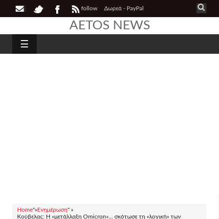
follow
Δωρεά - PayPal
AETOS NEWS
☰
Home
"»
Ενημέρωση
" »
Κούβελας: Η «μετάλλαξη Omicron»... σκότωσε τη «λογική» των