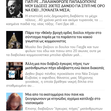
ΓΙΑΤΙ ΡΕ ....ΠΑΛΙΑΝΘΡΩΠΕ ΠΑΠΑΔΟΠΟΥΛΕ
ΜΟΥ ΕΔΩΣΕΣ 20ΕΤΕΣ ΔΑΝΕΙΟ ΓΙΑ ΣΠΙΤΙ ΜΕ ΟΡΟ
ΝΑ ΕΧΕΙ ...ΤΟΥΑΛΕΤΑ ΜΕΣΑ;
Η επιστολή ενός Δημοκράτη,διαβάστε το μέχρι
τέλους...40 χρόνια μετά και ακόμα τυραννάς τα ....
καημένα παιδιά της νέας τάξης. Γιατί βρε άθ...
Πάρα την «θεϊκή» βροχή ορδες δούλοι πήγαν στο
σύνταγμα παρέα με τα παράσιτα του κακού
γνωστοί ως κομμουνιστες
Μυαλο δεν βαζουν οι δουλοι του Γιαχβε και των
φυλων του εδω και πανω απο 20 αιωνες ουτε με
τα διαβολικα κομμουνιστικα μπολια εβαλαν μαλ...
Άλλη μια που διάβαζε έγκυρες πήγες των
μισάνθρωπων πήγε αδιάβαστη ενώ έκανε διακοπές
Δηθεν βαρύ πένθος προκάλεσε στα Νέα Στύρα
Ευβοίας ο αιφνίδιος θάνατος μιας 56χρονης
γυναίκας, η οποία βρέθηκε νεκρή δίπλα στο
σταθμευμένο αυ...
Μια απο τα εκατομμύρια που πανε και
ζευγαρωνουν με κτηνώδες αγρίμια κατέληξε στο
νοσοκομείο
Επισης διαβαζουν "έγκυρες πήγες" μισάνθρωπων