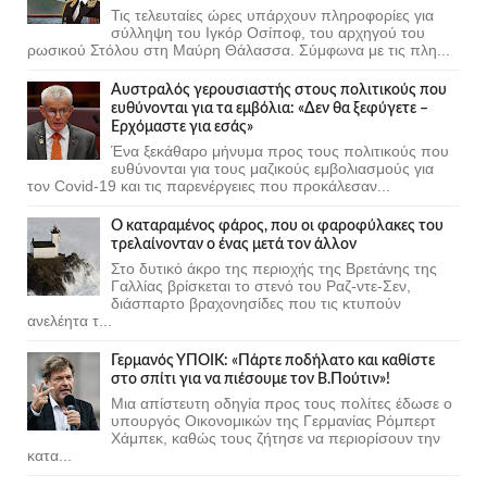
Τις τελευταίες ώρες υπάρχουν πληροφορίες για
σύλληψη του Ιγκόρ Οσίποφ, του αρχηγού του
ρωσικού Στόλου στη Μαύρη Θάλασσα. Σύμφωνα με τις πλη...
Αυστραλός γερουσιαστής στους πολιτικούς που
ευθύνονται για τα εμβόλια: «Δεν θα ξεφύγετε –
Ερχόμαστε για εσάς»
Ένα ξεκάθαρο μήνυμα προς τους πολιτικούς που
ευθύνονται για τους μαζικούς εμβολιασμούς για
τον Covid-19 και τις παρενέργειες που προκάλεσαν...
Ο καταραμένος φάρος, που οι φαροφύλακες του
τρελαίνονταν ο ένας μετά τον άλλον
Στο δυτικό άκρο της περιοχής της Βρετάνης της
Γαλλίας βρίσκεται το στενό του Ραζ-ντε-Σεν,
διάσπαρτο βραχονησίδες που τις κτυπούν
ανελέητα τ...
Γερμανός ΥΠΟΙΚ: «Πάρτε ποδήλατο και καθίστε
στο σπίτι για να πιέσουμε τον Β.Πούτιν»!
Μια απίστευτη οδηγία προς τους πολίτες έδωσε ο
υπουργός Οικονομικών της Γερμανίας Ρόμπερτ
Χάμπεκ, καθώς τους ζήτησε να περιορίσουν την
κατα...