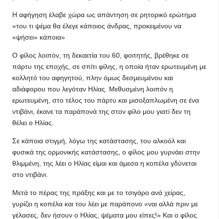
Η αφήγηση έλαβε χώρα ως απάντηση σε ρητορικό ερώτημα
«του τι ψέμα θα έλεγε κάποιος άνδρας, προκειμένου να
«ψήσει» κάποια»
Ο φίλος λοιπόν, τη δεκαετία του 60, φοιτητής, βρέθηκε σε
πάρτυ της εποχής, σε σπίτι φίλης, η οποία ήταν ερωτευμένη με
κολλητό του αφηγητού, πλην όμως δεσμευμένου και
αδιάφορου που λεγόταν Ηλίας. Μεθυσμένη λοιπόν η
ερωτευμένη, στο τέλος του πάρτυ και μισοξαπλωμένη σε ένα
ντιβάνι, έκανε τα παράπονά της στον φίλο μου γιατί δεν τη
θέλει ο Ηλίας.
Σε κάποια στιγμή, λόγω της κατάστασης, του αλκοόλ και
φυσικά της ορμονικής κατάστασης, ο φίλος μου γυρνάει στην
θλιμμένη, της λέει ο Ηλίας είμαι και άμεσα η κοπέλα γδύνεται
στο ντιβάνι.
Μετά το πέρας της πράξης και με το τσιγάρο ανά χείρας,
γυρίζει η κοπέλα και του λέει με παράπονο «ναι αλλά πριν με
γέλασες, δεν ήσουν ο Ηλίας, ψέματα μου είπες!» Και ο φίλος