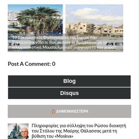
Post A Comment: 0
Blog
Disqus
ΔΗΜΟΦΙΛΈΣΤΕΡΑ
Πληροφορίες για σύλληψη του Ρώσου διοικητή
του Στόλου της Mαύρης Θάλασσας μετά τη
βύθιση του «Moskva»