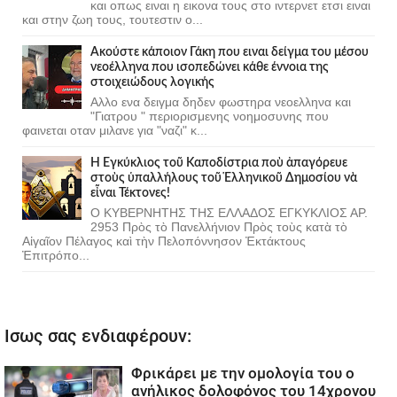
και οπως ειναι η εικονα τους στο ιντερνετ ετσι ειναι
και στην ζωη τους, τουτεστιν ο...
Ακούστε κάποιον Γάκη που ειναι δείγμα του μέσου
νεοέλληνα που ισοπεδώνει κάθε έννοια της
στοιχειώδους λογικής
Αλλο ενα δειγμα δηδεν φωστηρα νεοελληνα και
"Γιατρου " περιορισμενης νοημοσυνης που
φαινεται οταν μιλανε για "ναζι" κ...
Ἡ Ἐγκύκλιος τοῦ Καποδίστρια ποὺ ἀπαγόρευε
στοὺς ὑπαλλήλους τοῦ Ἑλληνικοῦ Δημοσίου νὰ
εἶναι Τέκτονες!
Ο ΚΥΒΕΡΝΗΤΗΣ ΤΗΣ ΕΛΛΑΔΟΣ ΕΓΚΥΚΛΙΟΣ ΑΡ.
2953 Πρὸς τὸ Πανελλήνιον Πρὸς τοὺς κατὰ τὸ
Αἰγαῖον Πέλαγος καὶ τὴν Πελοπόννησον Ἐκτάκτους
Ἐπιτρόπο...