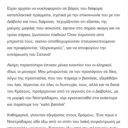
Είχαν αρχίσει να κυκλοφορούν σε βάρος του διάφορα
καταπληκτικά πράγματα, σχετικά με την επικοινωνία του με τον
Διάβολο και τους δαίμονες. Ισχυρίζονταν ότι εξαιτίας της
μαύρης μαγείας που ασκούσε, έφτανε στο σημείο ακόμη και να
τρώει σάρκες ζωντανών παιδιών! Όταν περνούσε από
μπροστά τους, εκείνοι οπισθοχωρούσαν σταυροκοπούμενοι
και προφέροντας “εξορκισμούς”, για να αποφύγουν την
ενσάρκωση του Σατανά!
Ακόμη περισσότερο έπνεαν μένεα εναντίον του οι κληρικοί,
ιδίως οι μοναχοί. Μην μπορώντας να τον προσάγουν σε δίκη,
λόγω της προστασίας που του παρείχε ο βασιλιάς, εξερέθιζαν
τον λαό, λέγοντας ότι όλες οι δυστυχίες τους, αλλά και τα δεινά
του Κράτους, προέρχονταν από το γεγονός ότι ο Διάβολος, με
τη μορφή του Νοστράδαμου, είχε εγκατασταθεί στα ανάκτορα
και παρέσυρε τον “καλό βασιλιά”.
Καθημερινά, γίνονταν εξεγέρσεις στους δρόμους. Ένα πρωί ο
Νοστράδαμος είδε έξω από το σπίτι του λαϊκή συγκέντρωση με