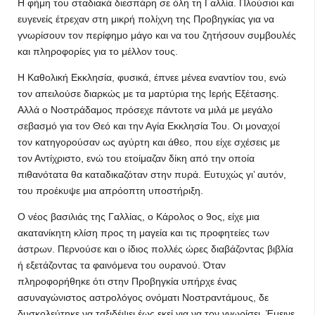
Η φήμη του σταδιακά διεσπάρη σε όλη τη Γαλλία. Πλούσιοι και
ευγενείς έτρεχαν στη μικρή πολίχνη της Προβηγκίας για να
γνωρίσουν τον περίφημο μάγο και να του ζητήσουν συμβουλές
και πληροφορίες για το μέλλον τους.
Η Καθολική Εκκλησία, φυσικά, έπνεε μένεα εναντίον του, ενώ
τον απειλούσε διαρκώς με τα μαρτύρια της Ιερής Εξέτασης.
Αλλά ο Νοστράδαμος πρόσεχε πάντοτε να μιλά με μεγάλο
σεβασμό για τον Θεό και την Αγία Εκκλησία Του. Οι μοναχοί
τον κατηγορούσαν ως αγύρτη και άθεο, που είχε σχέσεις με
τον Αντίχριστο, ενώ του ετοίμαζαν δίκη από την οποία
πιθανότατα θα καταδικαζόταν στην πυρά. Ευτυχώς γι’ αυτόν,
του προέκυψε μια απρόοπτη υποστήριξη.
Ο νέος βασιλιάς της Γαλλίας, ο Κάρολος ο 9ος, είχε μια
ακατανίκητη κλίση προς τη μαγεία και τις προφητείες των
άστρων. Περνούσε και ο ίδιος πολλές ώρες διαβάζοντας βιβλία
ή εξετάζοντας τα φαινόμενα του ουρανού. Όταν
πληροφορήθηκε ότι στην Προβηγκία υπήρχε ένας
ασυναγώνιστος αστρολόγος ονόματι Νοστραντάμους, δε
δυσκολεύτηκε να ταξιδέψει έως εκεί για να τον γνωρίσει. Έμεινε