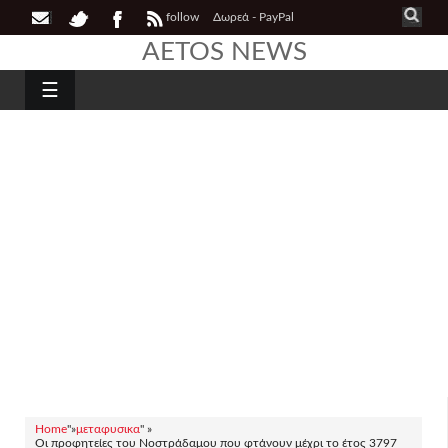
follow
Δωρεά - PayPal
AETOS NEWS
☰
Home
"»
μεταφυσικα
" »
Οι προφητείες του Νοστράδαμου που φτάνουν μέχρι το έτος 3797