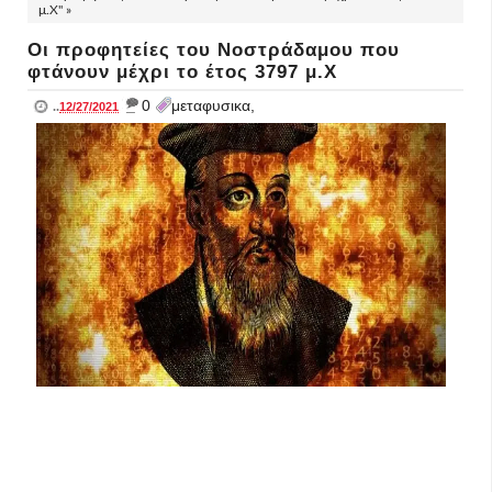
μ.Χ" »
Οι προφητείες του Νοστράδαμου που
φτάνουν μέχρι το έτος 3797 μ.Χ
_
0
μεταφυσικα,
..
12/27/2021