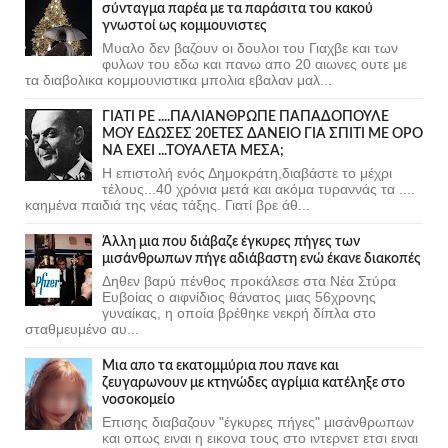
σύνταγμα παρέα με τα παράσιτα του κακού
γνωστοί ως κομμουνιστες
Μυαλο δεν βαζουν οι δουλοι του Γιαχβε και των
φυλων του εδω και πανω απο 20 αιωνες ουτε με
τα διαβολικα κομμουνιστικα μπολια εβαλαν μαλ...
ΓΙΑΤΙ ΡΕ ....ΠΑΛΙΑΝΘΡΩΠΕ ΠΑΠΑΔΟΠΟΥΛΕ
ΜΟΥ ΕΔΩΣΕΣ 20ΕΤΕΣ ΔΑΝΕΙΟ ΓΙΑ ΣΠΙΤΙ ΜΕ ΟΡΟ
ΝΑ ΕΧΕΙ ...ΤΟΥΑΛΕΤΑ ΜΕΣΑ;
Η επιστολή ενός Δημοκράτη,διαβάστε το μέχρι
τέλους...40 χρόνια μετά και ακόμα τυραννάς τα ....
καημένα παιδιά της νέας τάξης. Γιατί βρε άθ...
Άλλη μια που διάβαζε έγκυρες πήγες των
μισάνθρωπων πήγε αδιάβαστη ενώ έκανε διακοπές
Δηθεν βαρύ πένθος προκάλεσε στα Νέα Στύρα
Ευβοίας ο αιφνίδιος θάνατος μιας 56χρονης
γυναίκας, η οποία βρέθηκε νεκρή δίπλα στο
σταθμευμένο αυ...
Μια απο τα εκατομμύρια που πανε και
ζευγαρωνουν με κτηνώδες αγρίμια κατέληξε στο
νοσοκομείο
Επισης διαβαζουν "έγκυρες πήγες" μισάνθρωπων
και οπως ειναι η εικονα τους στο ιντερνετ ετσι ειναι