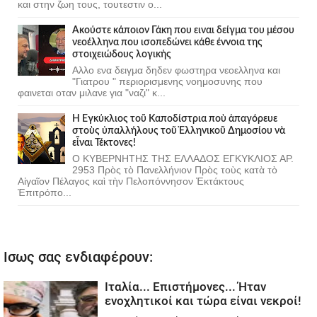
και στην ζωη τους, τουτεστιν ο...
Ακούστε κάποιον Γάκη που ειναι δείγμα του μέσου
νεοέλληνα που ισοπεδώνει κάθε έννοια της
στοιχειώδους λογικής
Αλλο ενα δειγμα δηδεν φωστηρα νεοελληνα και
"Γιατρου " περιορισμενης νοημοσυνης που
φαινεται οταν μιλανε για "ναζι" κ...
Ἡ Ἐγκύκλιος τοῦ Καποδίστρια ποὺ ἀπαγόρευε
στοὺς ὑπαλλήλους τοῦ Ἑλληνικοῦ Δημοσίου νὰ
εἶναι Τέκτονες!
Ο ΚΥΒΕΡΝΗΤΗΣ ΤΗΣ ΕΛΛΑΔΟΣ ΕΓΚΥΚΛΙΟΣ ΑΡ.
2953 Πρὸς τὸ Πανελλήνιον Πρὸς τοὺς κατὰ τὸ
Αἰγαῖον Πέλαγος καὶ τὴν Πελοπόννησον Ἐκτάκτους
Ἐπιτρόπο...