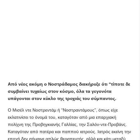
Από νέος ακόμη ο Νοστράδαμος διακήρυξε ότι “τίποτε δε
συμβαίνει τυχαίως στον κόσμο, όλα τα γεγονότα
υπάγονται στον κύκλο της τροχιάς του σύμπαντος.
Ο Μισέλ ντε Νοστρεντάμ ή “Νοστραντάμους”, όπως είχε
εκλατινίσει το όνομά του, καταγόταν από μια επαρχιακή
πολίχνη της Προβηγκιανής Γαλλίας, την Σαλόν-ντε-Προβάνς.
Καταγόταν από πατέρα και παππού ιατρούς. Ιατρός εκείνη την
εποχή δεν σήμαινε απλώς θεραπευτής, αλλά και κάτι μεταξύ