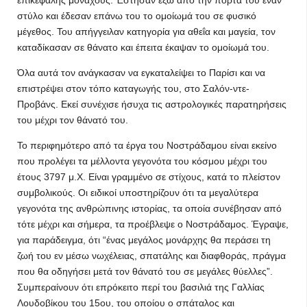
επικεφαλής μοναχούς. Έστησαν έξω από την πόρτα του έναν
στύλο και έδεσαν επάνω του το ομοίωμά του σε φυσικό
μέγεθος. Του απήγγειλαν κατηγορία για αθεΐα και μαγεία, τον
καταδίκασαν σε θάνατο και έπειτα έκαψαν το ομοίωμά του.
Όλα αυτά τον ανάγκασαν να εγκαταλείψει το Παρίσι και να
επιστρέψει στον τόπο καταγωγής του, στο Σαλόν-ντε-
Προβάνς. Εκεί συνέχισε ήσυχα τις αστρολογικές παρατηρήσεις
του μέχρι τον θάνατό του.
Το περιφημότερο από τα έργα του Νοστράδαμου είναι εκείνο
που προλέγει τα μέλλοντα γεγονότα του κόσμου μέχρι του
έτους 3797 μ.Χ. Είναι γραμμένο σε στίχους, κατά το πλείστον
συμβολικούς. Οι ειδικοί υποστηρίζουν ότι τα μεγαλύτερα
γεγονότα της ανθρώπινης ιστορίας, τα οποία συνέβησαν από
τότε μέχρι και σήμερα, τα προέβλεψε ο Νοστράδαμος. Έγραψε,
για παράδειγμα, ότι “ένας μεγάλος μονάρχης θα περάσει τη
ζωή του εν μέσω νωχέλειας, σπατάλης και διαφθοράς, πράγμα
που θα οδηγήσει μετά τον θάνατό του σε μεγάλες θύελλες”.
Συμπεραίνουν ότι επρόκειτο περί του βασιλιά της Γαλλίας
Λουδοβίκου του 15ου, του οποίου ο σπάταλος και