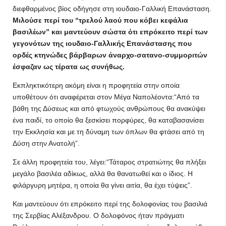
διεφθαρμένος βίος οδήγησε στη ιουδαιο-Γαλλική Επανάσταση.
Μιλούσε περί του “τρελού λαού που κόβει κεφάλια
βασιλέων” και μαντεύουν σώστα ότι επρόκειτο περί των
γεγονότων της ιουδαιο-Γαλλικής Επανάστασης που
ορδές κτηνώδες βάρβαρων άναρχο-σατανο-συμμοριτών
έσφαζαν ως τέρατα ως συνήθως.
Εκπληκτικότερη ακόμη είναι η προφητεία στην οποία
υποθέτουν ότι αναφέρεται στον Μέγα Ναπολέοντα:“Από τα
βάθη της Δύσεως και από φτωχούς ανθρώπους θα ανακύψει
ένα παιδί, το οποίο θα ξεσκίσει πορφύρες, θα καταβασανίσει
την Εκκλησία και με τη δύναμη των όπλων θα φτάσει από τη
Δύση στην Ανατολή”.
Σε άλλη προφητεία του, λέγει:“Τάταρος στρατιώτης θα πλήξει
μεγάλο βασιλέα αδίκως, αλλά θα θανατωθεί και ο ίδιος. Η
φιλάργυρη μητέρα, η οποία θα γίνει αιτία, θα έχει τύψεις”.
Και μαντεύουν ότι επρόκειτο περί της δολοφονίας του βασιλιά
της Σερβίας Αλέξανδρου. Ο δολοφόνος ήταν πράγματι