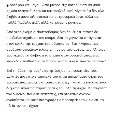
φιλοσόφου και μάγου. Από μικρός είχε κατορθώσει να μάθει
αρχαία ελληνικά, λατινικά και αραβικά, ενώ λέγεται ότι δεν είχε
διαβάσει μόνο φιλοσοφικά και αστρονομικά έργα, αλλά και
πολλά “καβαλιστικά”, αλλά και μαύρης μαγείας.
Από νέος ακόμη ο Νοστράδαμος διακήρυξε ότι “τίποτε δε
συμβαίνει τυχαίως στον κόσμο, όλα τα γεγονότα υπάγονται
στον κύκλο της τροχιάς του σύμπαντος. Στις κινήσεις των
ουράνιων σωμάτων πλέκεται η μοίρα των ανθρώπων. Όποιος
είναι ικανός να διαβάσει τα σημεία στον ουρανό, μπορεί να
γνωρίζει αλανθάστως το παρόν και το μέλλον των ανθρώπων”.
Επί τη βάσει της αρχής αυτής άρχισε τις προφητείες του.
Εγκατέστησε στο επαρχιακό του σπίτι μηχανήματα δικής του
εφευρέσεως, άνοιξε μια τρύπα στη στέγη και από ένα σκοτεινό
δωμάτιο έκανε τις παρατηρήσεις του όλη τη νύχτα. Κοιτάζοντας
τον ουρανό, πάθαινε εκστάσεις, έπεφτε κάτω σχεδόν
αναίσθητος και κατόπιν έγραφε τις προφητείες του, ως επί το
πλείστον σε στίχους.