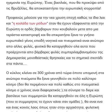
ηγεμονία της Ευρώπης. Ένας βασιλιάς, που θα προκύψει από
τις Βρυξέλλες, θα αποκαταστήσει την ευρωπαϊκή ισορροπία!
Προφανώς μιλούσε για την νεα χρυση εποχή καθώς τα ίδια λεει
και "
η κοιλάδα των ρόδων
" όταν θα έχουν εξαφανιστει από την
Ευρώπη οι ορδές βάρβαρων που κουβαλούν μετα απο μια
τεράστια καταστροφή και θα επικρατήσει ξανα το γνήσιο
ευρωπαϊκό γένος επειδή νοητικά και πνευματικά ειναι ανώτερο
απο αλλες φυλές, φυσικά θα καταργηθούν ολα αυτα που
προέρχονται απο βάρβαρες φυλές συμπεριλαμβανομένου της
Δημοκρατίας μονοθεϊστικές θρησκείες και το σημιτικό σκοτάδι
στα πάντα....
Ο κύκλος κλείνει σε 300 χρόνια από τώρα όποτε υπομονή στα
ανώτερα πνεύματα θα ξανα γεννηθούν σε πολύ καλύτερο
κόσμο (δεν θα περιμένουν και πολύ καθώς στο πνευματικό
κόσμο ο χρόνος ειναι διαφορετικός ),τα σύνορα το διερε και
βασιλευε των συμμοριτών θα καταργηθούν σε όλη η Ευρώπη
(που οι συμμορητες το έχουν κάνει σαν ομάδες ), θα ειναι ενα
και ένας κοινός λαος όπως ηταν στην αρχαιότητα, φυλετική