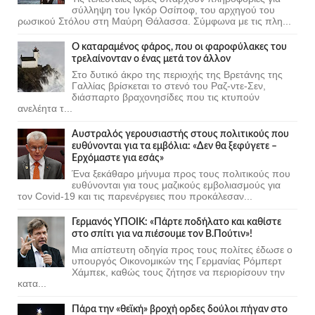
σύλληψη του Ιγκόρ Οσίποφ, του αρχηγού του
ρωσικού Στόλου στη Μαύρη Θάλασσα. Σύμφωνα με τις πλη...
Ο καταραμένος φάρος, που οι φαροφύλακες του
τρελαίνονταν ο ένας μετά τον άλλον
Στο δυτικό άκρο της περιοχής της Βρετάνης της
Γαλλίας βρίσκεται το στενό του Ραζ-ντε-Σεν,
διάσπαρτο βραχονησίδες που τις κτυπούν
ανελέητα τ...
Αυστραλός γερουσιαστής στους πολιτικούς που
ευθύνονται για τα εμβόλια: «Δεν θα ξεφύγετε –
Ερχόμαστε για εσάς»
Ένα ξεκάθαρο μήνυμα προς τους πολιτικούς που
ευθύνονται για τους μαζικούς εμβολιασμούς για
τον Covid-19 και τις παρενέργειες που προκάλεσαν...
Γερμανός ΥΠΟΙΚ: «Πάρτε ποδήλατο και καθίστε
στο σπίτι για να πιέσουμε τον Β.Πούτιν»!
Μια απίστευτη οδηγία προς τους πολίτες έδωσε ο
υπουργός Οικονομικών της Γερμανίας Ρόμπερτ
Χάμπεκ, καθώς τους ζήτησε να περιορίσουν την
κατα...
Πάρα την «θεϊκή» βροχή ορδες δούλοι πήγαν στο