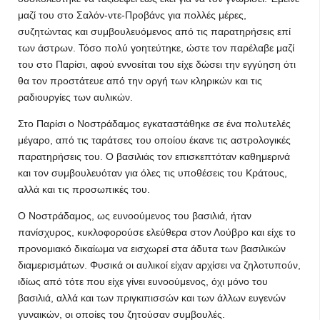
μαζί του στο Σαλόν-ντε-Προβάνς για πολλές μέρες,
συζητώντας και συμβουλευόμενος από τις παρατηρήσεις επί
των άστρων. Τόσο πολύ γοητεύτηκε, ώστε τον παρέλαβε μαζί
του στο Παρίσι, αφού εννοείται του είχε δώσει την εγγύηση ότι
θα τον προστάτευε από την οργή των κληρικών και τις
ραδιουργίες των αυλικών.
Στο Παρίσι ο Νοστράδαμος εγκαταστάθηκε σε ένα πολυτελές
μέγαρο, από τις ταράτσες του οποίου έκανε τις αστρολογικές
παρατηρήσεις του. Ο βασιλιάς τον επισκεπτόταν καθημερινά
και τον συμβουλευόταν για όλες τις υποθέσεις του Κράτους,
αλλά και τις προσωπικές του.
Ο Νοστράδαμος, ως ευνοούμενος του βασιλιά, ήταν
πανίσχυρος, κυκλοφορούσε ελεύθερα στον Λούβρο και είχε το
προνομιακό δικαίωμα να εισχωρεί στα άδυτα των βασιλικών
διαμερισμάτων. Φυσικά οι αυλικοί είχαν αρχίσει να ζηλοτυπούν,
ιδίως από τότε που είχε γίνει ευνοούμενος, όχι μόνο του
βασιλιά, αλλά και των πριγκιπισσών και των άλλων ευγενών
γυναικών, οι οποίες του ζητούσαν συμβουλές.