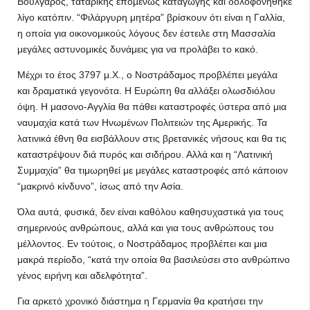
Βούλγαρος, ταταρικής επομένως καταγωγής και δολοφονήθηκε
λίγο κατόπιν. “Φιλάργυρη μητέρα” βρίσκουν ότι είναι η Γαλλία,
η οποία για οικονομικούς λόγους δεν έστειλε στη Μασσαλία
μεγάλες αστυνομικές δυνάμεις για να προλάβει το κακό.
Μέχρι το έτος 3797 μ.Χ., ο Νοστράδαμος προβλέπει μεγάλα
και δραματικά γεγονότα. Η Ευρώπη θα αλλάξει ολωσδιόλου
όψη. Η μασονο-Αγγλία θα πάθει καταστροφές ύστερα από μια
ναυμαχία κατά των Ηνωμένων Πολιτειών της Αμερικής. Τα
λατινικά έθνη θα εισβάλλουν στις βρετανικές νήσους και θα τις
καταστρέψουν διά πυρός και σιδήρου. Αλλά και η “Λατινική
Συμμαχία” θα τιμωρηθεί με μεγάλες καταστροφές από κάποιον
“μακρινό κίνδυνο”, ίσως από την Ασία.
Όλα αυτά, φυσικά, δεν είναι καθόλου καθησυχαστικά για τους
σημερινούς ανθρώπους, αλλά και για τους ανθρώπους του
μέλλοντος. Εν τούτοις, ο Νοστράδαμος προβλέπει και μια
μακρά περίοδο, “κατά την οποία θα βασιλεύσει στο ανθρώπινο
γένος ειρήνη και αδελφότητα”.
Για αρκετό χρονικό διάστημα η Γερμανία θα κρατήσει την