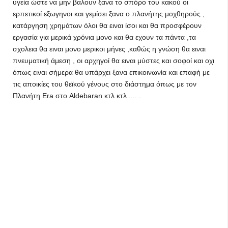
υγεία ώστε να μην βαλουν ξανα το σπόρο του κακού οι
ερπετικοί εξωγηνοι και γεμίσει ξανα ο πλανήτης μοχθηρούς ,
κατάργηση χρημάτων όλοι θα ειναι ίσοι και θα προσφέρουν
εργασία για μερικά χρόνια μονο και θα εχουν τα πάντα ,τα
σχολεια θα ειναι μονο μερικοι μήνες ,καθώς η γνώση θα ειναι
πνευματική άμεση , οι αρχηγοί θα ειναι μύστες και σοφοί και οχι
όπως ειναι σήμερα θα υπάρχει ξανα επικοινωνία και επαφή με
τις αποικίες του θεϊκού γένους στο διάστημα όπως με τον
Πλανήτη Εra στο Aldebaran κτλ κτλ .... .