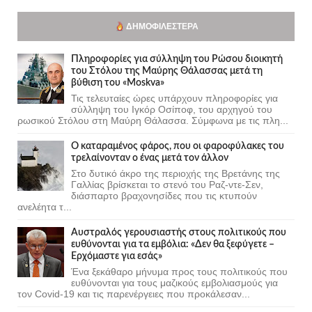
ΔΗΜΟΦΙΛΈΣΤΕΡΑ
Πληροφορίες για σύλληψη του Ρώσου διοικητή
του Στόλου της Mαύρης Θάλασσας μετά τη
βύθιση του «Moskva»
Τις τελευταίες ώρες υπάρχουν πληροφορίες για
σύλληψη του Ιγκόρ Οσίποφ, του αρχηγού του
ρωσικού Στόλου στη Μαύρη Θάλασσα. Σύμφωνα με τις πλη...
Ο καταραμένος φάρος, που οι φαροφύλακες του
τρελαίνονταν ο ένας μετά τον άλλον
Στο δυτικό άκρο της περιοχής της Βρετάνης της
Γαλλίας βρίσκεται το στενό του Ραζ-ντε-Σεν,
διάσπαρτο βραχονησίδες που τις κτυπούν
ανελέητα τ...
Αυστραλός γερουσιαστής στους πολιτικούς που
ευθύνονται για τα εμβόλια: «Δεν θα ξεφύγετε –
Ερχόμαστε για εσάς»
Ένα ξεκάθαρο μήνυμα προς τους πολιτικούς που
ευθύνονται για τους μαζικούς εμβολιασμούς για
τον Covid-19 και τις παρενέργειες που προκάλεσαν...