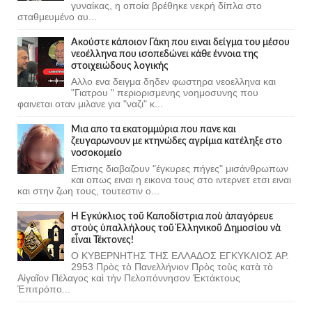
γυναίκας, η οποία βρέθηκε νεκρή δίπλα στο
σταθμευμένο αυ...
Ακούστε κάποιον Γάκη που ειναι δείγμα του μέσου
νεοέλληνα που ισοπεδώνει κάθε έννοια της
στοιχειώδους λογικής
Αλλο ενα δειγμα δηδεν φωστηρα νεοελληνα και
"Γιατρου " περιορισμενης νοημοσυνης που
φαινεται οταν μιλανε για "ναζι" κ...
Μια απο τα εκατομμύρια που πανε και
ζευγαρωνουν με κτηνώδες αγρίμια κατέληξε στο
νοσοκομείο
Επισης διαβαζουν "έγκυρες πήγες" μισάνθρωπων
και οπως ειναι η εικονα τους στο ιντερνετ ετσι ειναι
και στην ζωη τους, τουτεστιν ο...
Ἡ Ἐγκύκλιος τοῦ Καποδίστρια ποὺ ἀπαγόρευε
στοὺς ὑπαλλήλους τοῦ Ἑλληνικοῦ Δημοσίου νὰ
εἶναι Τέκτονες!
Ο ΚΥΒΕΡΝΗΤΗΣ ΤΗΣ ΕΛΛΑΔΟΣ ΕΓΚΥΚΛΙΟΣ ΑΡ.
2953 Πρὸς τὸ Πανελλήνιον Πρὸς τοὺς κατὰ τὸ
Αἰγαῖον Πέλαγος καὶ τὴν Πελοπόννησον Ἐκτάκτους
Ἐπιτρόπο...