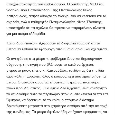
υποχρεωτικότητας του εμβολιασμού. Ο διευθυντής ΜΕΘ του
νοσοκομείου Παπανικολάου της Θεσσαλονίκης Νίκος
Καπραβέλος, άφησε ανοιχτό το ενδεχόμενο να κλείσουν και τα
σχολεία, ενώ ο καθηγητής Πνευμονολογίας Νίκος Τζανάκης,
υποστήριξε ότι τα σχολεία θα πρέπει να παραμείνουν κλειστά
για μια ακόμα εβδομάδα.
Και οι δύο «ειδικοί» εξέφρασαν τη διαφωνία τους στ' ότι τα
μέτρα θα τεθούν σε εφαρμογή από 3 Ιανουαρίου και όχι άμεσα.
Οι αντιφάσεις στα μέτρα «προβληματίζουν και δημιουργούν
σύγχυση, τη στιγμή που βλέπουμε το κακό να έρχεται,
μπροστά μας», είπε ο κ. Καπραβέλος, τονίζοντας ότι την ίδια
ώρα «όλη η Ευρώπη, όλος ο κόσμος, έχει αυστηροποιήσει τα
μέτρα. Ο συνωστισμός τις επόμενες ημέρες θα είναι πάρα
πολύ προβληματικός... Για εμένα δεν εξηγείται, είναι ανεξήγητο
το ότι δίνουμε αυτό το περιθώριο στον ιό, είτε λέγεται Δέλτα είτε
Όμικρον, να δράσει αυτό το κρίσιμο επόμενο διάστημα...
Βρισκόμαστε μπροστά στο χειρότερο σενάριο από την απαρχή
της πανδημίας. Τα μέτρα όφειλαν ήδη να έχουν εφαρμοστεί, να