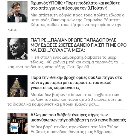
Γερμανός ΥΠΟΙΚ: «Πάρτε ποδήλατο και καθίστε
στο σπίτι για να πιέσουμε τον Β.Πούτιν»!
Μια απίστευτη οδηγία προς τους πολίτες έδωσε ο
υπουργός Οικονομικών της Γερμανίας Ρόμπερτ
Χάμπεκ, καθώς τους ζήτησε να περιορίσουν την
κατα...
ΓΙΑΤΙ ΡΕ ....ΠΑΛΙΑΝΘΡΩΠΕ ΠΑΠΑΔΟΠΟΥΛΕ
ΜΟΥ ΕΔΩΣΕΣ 20ΕΤΕΣ ΔΑΝΕΙΟ ΓΙΑ ΣΠΙΤΙ ΜΕ ΟΡΟ
ΝΑ ΕΧΕΙ ...ΤΟΥΑΛΕΤΑ ΜΕΣΑ;
Η επιστολή ενός Δημοκράτη,διαβάστε το μέχρι
τέλους...40 χρόνια μετά και ακόμα τυραννάς τα ....
καημένα παιδιά της νέας τάξης. Γιατί βρε άθ...
Πάρα την «θεϊκή» βροχή ορδες δούλοι πήγαν στο
σύνταγμα παρέα με τα παράσιτα του κακού
γνωστοί ως κομμουνιστες
Μυαλο δεν βαζουν οι δουλοι του Γιαχβε και των
φυλων του εδω και πανω απο 20 αιωνες ουτε με
τα διαβολικα κομμουνιστικα μπολια εβαλαν μαλ...
Άλλη μια που διάβαζε έγκυρες πήγες των
μισάνθρωπων πήγε αδιάβαστη ενώ έκανε διακοπές
Δηθεν βαρύ πένθος προκάλεσε στα Νέα Στύρα
Ευβοίας ο αιφνίδιος θάνατος μιας 56χρονης