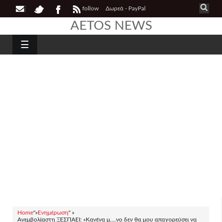
follow
Δωρεά - PayPal
AETOS NEWS
☰
Home
"»
Ενημέρωση
" »
Ανεμβολίαστη ΞΕΣΠΑΕΙ: «Κανένα μ….νο δεν θα μου απαγορεύσει να