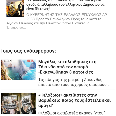
Ἡ Ἐγκύκλιος τοῦ Καποδίστρια ποὺ ἀπαγόρευε
στοὺς ὑπαλλήλους τοῦ Ἑλληνικοῦ Δημοσίου νὰ
εἶναι Τέκτονες!
Ο ΚΥΒΕΡΝΗΤΗΣ ΤΗΣ ΕΛΛΑΔΟΣ ΕΓΚΥΚΛΙΟΣ ΑΡ.
2953 Πρὸς τὸ Πανελλήνιον Πρὸς τοὺς κατὰ τὸ
Αἰγαῖον Πέλαγος καὶ τὴν Πελοπόννησον Ἐκτάκτους
Ἐπιτρόπο...