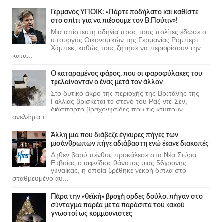
Γερμανός ΥΠΟΙΚ: «Πάρτε ποδήλατο και καθίστε
στο σπίτι για να πιέσουμε τον Β.Πούτιν»!
Μια απίστευτη οδηγία προς τους πολίτες έδωσε ο
υπουργός Οικονομικών της Γερμανίας Ρόμπερτ
Χάμπεκ, καθώς τους ζήτησε να περιορίσουν την
κατα...
Ο καταραμένος φάρος, που οι φαροφύλακες του
τρελαίνονταν ο ένας μετά τον άλλον
Στο δυτικό άκρο της περιοχής της Βρετάνης της
Γαλλίας βρίσκεται το στενό του Ραζ-ντε-Σεν,
διάσπαρτο βραχονησίδες που τις κτυπούν
ανελέητα τ...
Άλλη μια που διάβαζε έγκυρες πήγες των
μισάνθρωπων πήγε αδιάβαστη ενώ έκανε διακοπές
Δηθεν βαρύ πένθος προκάλεσε στα Νέα Στύρα
Ευβοίας ο αιφνίδιος θάνατος μιας 56χρονης
γυναίκας, η οποία βρέθηκε νεκρή δίπλα στο
σταθμευμένο αυ...
Πάρα την «θεϊκή» βροχή ορδες δούλοι πήγαν στο
σύνταγμα παρέα με τα παράσιτα του κακού
γνωστοί ως κομμουνιστες