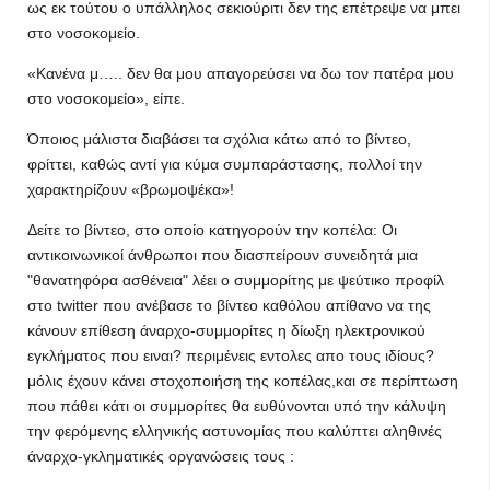
ως εκ τούτου ο υπάλληλος σεκιούριτι δεν της επέτρεψε να μπει
στο νοσοκομείο.
«Κανένα μ….. δεν θα μου απαγορεύσει να δω τον πατέρα μου
στο νοσοκομείο», είπε.
Όποιος μάλιστα διαβάσει τα σχόλια κάτω από το βίντεο,
φρίττει, καθώς αντί για κύμα συμπαράστασης, πολλοί την
χαρακτηρίζουν «βρωμοψέκα»!
Δείτε το βίντεο, στο οποίο κατηγορούν την κοπέλα: Οι
αντικοινωνικοί άνθρωποι που διασπείρουν συνειδητά μια
"θανατηφόρα ασθένεια" λέει ο συμμορίτης με ψεύτικο προφίλ
στο twitter που ανέβασε το βίντεο καθόλου απίθανο να της
κάνουν επίθεση άναρχο-συμμορίτες η δίωξη ηλεκτρονικού
εγκλήματος που ειναι? περιμένεις εντολες απο τους ιδίους?
μόλις έχουν κάνει στοχοποιήση της κοπέλας,και σε περίπτωση
που πάθει κάτι οι συμμορίτες θα ευθύνονται υπό την κάλυψη
την φερόμενης ελληνικής αστυνομίας που καλύπτει αληθινές
άναρχο-γκληματικές οργανώσεις τους :