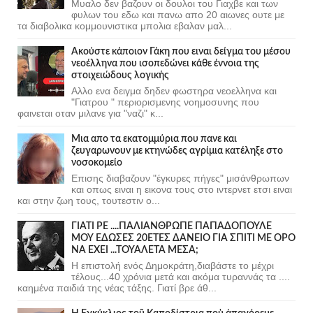
Μυαλο δεν βαζουν οι δουλοι του Γιαχβε και των
φυλων του εδω και πανω απο 20 αιωνες ουτε με
τα διαβολικα κομμουνιστικα μπολια εβαλαν μαλ...
Ακούστε κάποιον Γάκη που ειναι δείγμα του μέσου
νεοέλληνα που ισοπεδώνει κάθε έννοια της
στοιχειώδους λογικής
Αλλο ενα δειγμα δηδεν φωστηρα νεοελληνα και
"Γιατρου " περιορισμενης νοημοσυνης που
φαινεται οταν μιλανε για "ναζι" κ...
Μια απο τα εκατομμύρια που πανε και
ζευγαρωνουν με κτηνώδες αγρίμια κατέληξε στο
νοσοκομείο
Επισης διαβαζουν "έγκυρες πήγες" μισάνθρωπων
και οπως ειναι η εικονα τους στο ιντερνετ ετσι ειναι
και στην ζωη τους, τουτεστιν ο...
ΓΙΑΤΙ ΡΕ ....ΠΑΛΙΑΝΘΡΩΠΕ ΠΑΠΑΔΟΠΟΥΛΕ
ΜΟΥ ΕΔΩΣΕΣ 20ΕΤΕΣ ΔΑΝΕΙΟ ΓΙΑ ΣΠΙΤΙ ΜΕ ΟΡΟ
ΝΑ ΕΧΕΙ ...ΤΟΥΑΛΕΤΑ ΜΕΣΑ;
Η επιστολή ενός Δημοκράτη,διαβάστε το μέχρι
τέλους...40 χρόνια μετά και ακόμα τυραννάς τα ....
καημένα παιδιά της νέας τάξης. Γιατί βρε άθ...