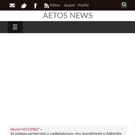
follow
Δωρεά - PayPal
AETOS NEWS
☰
Home
"»
ΙΣΤΟΡΙΕΣ
" »
Σε κρίσιμη κατάσταση ο οφθαλμίατρος που πυροβόλησε η Αλβανίδα