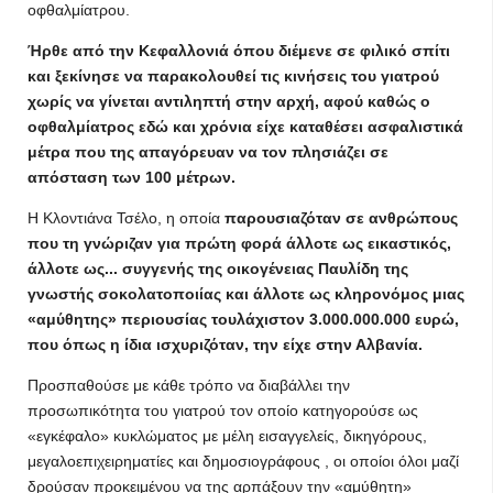
οφθαλμίατρου.
Ήρθε από την Κεφαλλονιά όπου διέμενε σε φιλικό σπίτι
και ξεκίνησε να παρακολουθεί τις κινήσεις του γιατρού
χωρίς να γίνεται αντιληπτή στην αρχή, αφού καθώς ο
οφθαλμίατρος εδώ και χρόνια είχε καταθέσει ασφαλιστικά
μέτρα που της απαγόρευαν να τον πλησιάζει σε
απόσταση των 100 μέτρων.
Η Κλοντιάνα Τσέλο, η οποία
παρουσιαζόταν σε ανθρώπους
που τη γνώριζαν για πρώτη φορά άλλοτε ως εικαστικός,
άλλοτε ως... συγγενής της οικογένειας Παυλίδη της
γνωστής σοκολατοποιίας και άλλοτε ως κληρονόμος μιας
«αμύθητης» περιουσίας τουλάχιστον 3.000.000.000 ευρώ,
που όπως η ίδια ισχυριζόταν, την είχε στην Αλβανία.
Προσπαθούσε με κάθε τρόπο να διαβάλλει την
προσωπικότητα του γιατρού τον οποίο κατηγορούσε ως
«εγκέφαλο» κυκλώματος με μέλη εισαγγελείς, δικηγόρους,
μεγαλοεπιχειρηματίες και δημοσιογράφους , οι οποίοι όλοι μαζί
δρούσαν προκειμένου να της αρπάξουν την «αμύθητη»