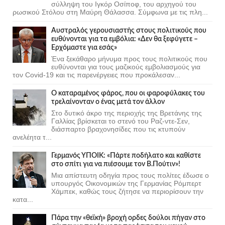
σύλληψη του Ιγκόρ Οσίποφ, του αρχηγού του
ρωσικού Στόλου στη Μαύρη Θάλασσα. Σύμφωνα με τις πλη...
Αυστραλός γερουσιαστής στους πολιτικούς που
ευθύνονται για τα εμβόλια: «Δεν θα ξεφύγετε –
Ερχόμαστε για εσάς»
Ένα ξεκάθαρο μήνυμα προς τους πολιτικούς που
ευθύνονται για τους μαζικούς εμβολιασμούς για
τον Covid-19 και τις παρενέργειες που προκάλεσαν...
Ο καταραμένος φάρος, που οι φαροφύλακες του
τρελαίνονταν ο ένας μετά τον άλλον
Στο δυτικό άκρο της περιοχής της Βρετάνης της
Γαλλίας βρίσκεται το στενό του Ραζ-ντε-Σεν,
διάσπαρτο βραχονησίδες που τις κτυπούν
ανελέητα τ...
Γερμανός ΥΠΟΙΚ: «Πάρτε ποδήλατο και καθίστε
στο σπίτι για να πιέσουμε τον Β.Πούτιν»!
Μια απίστευτη οδηγία προς τους πολίτες έδωσε ο
υπουργός Οικονομικών της Γερμανίας Ρόμπερτ
Χάμπεκ, καθώς τους ζήτησε να περιορίσουν την
κατα...
Πάρα την «θεϊκή» βροχή ορδες δούλοι πήγαν στο