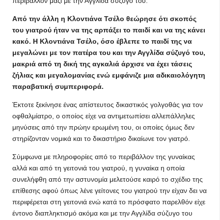
περιβάλλον μαζί με την Αγγλίδα σύζυγό του.
Από την άλλη η Κλοντιάνα Τσέλο θεώρησε ότι σκοπός
του γιατρού ήταν να της αρπάξει το παιδί και να της κάνει
κακό. Η Κλοντιάνα Τσέλο, όσο έβλεπε το παιδί της να
μεγαλώνει με τον πατέρα του και την Αγγλίδα σύζυγό του,
μακριά από τη δική της αγκαλιά άρχισε να έχει τάσεις
ζήλιας και μεγαλομανίας ενώ εμφάνιζε μια αδικαιολόγητη
παραβατική συμπεριφορά.
Έκτοτε ξεκίνησε ένας απίστευτος δικαστικός γολγοθάς για τον
οφθαλμίατρο, ο οποίος είχε να αντιμετωπίσει αλλεπάλληλες
μηνύσεις από την πρώην ερωμένη του, οι οποίες όμως δεν
στηρίζονταν νομικά και το δικαστήριο δικαίωνε τον γιατρό.
Σύμφωνα με πληροφορίες από το περιβάλλον της γυναίκας
αλλά και από τη γειτονιά του γιατρού, η γυναίκα η οποία
συνελήφθη από την αστυνομία μελετούσε καιρό το σχέδιο της
επίθεσης αφού όπως λένε γείτονες του γιατρού την είχαν δει να
περιφέρεται στη γειτονιά ενώ κατά το πρόσφατο παρελθόν είχε
έντονο διαπληκτισμό ακόμα και με την Αγγλίδα σύζυγο του