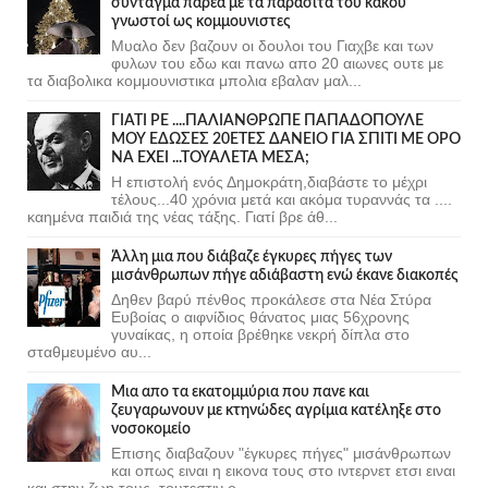
σύνταγμα παρέα με τα παράσιτα του κακού
γνωστοί ως κομμουνιστες
Μυαλο δεν βαζουν οι δουλοι του Γιαχβε και των
φυλων του εδω και πανω απο 20 αιωνες ουτε με
τα διαβολικα κομμουνιστικα μπολια εβαλαν μαλ...
ΓΙΑΤΙ ΡΕ ....ΠΑΛΙΑΝΘΡΩΠΕ ΠΑΠΑΔΟΠΟΥΛΕ
ΜΟΥ ΕΔΩΣΕΣ 20ΕΤΕΣ ΔΑΝΕΙΟ ΓΙΑ ΣΠΙΤΙ ΜΕ ΟΡΟ
ΝΑ ΕΧΕΙ ...ΤΟΥΑΛΕΤΑ ΜΕΣΑ;
Η επιστολή ενός Δημοκράτη,διαβάστε το μέχρι
τέλους...40 χρόνια μετά και ακόμα τυραννάς τα ....
καημένα παιδιά της νέας τάξης. Γιατί βρε άθ...
Άλλη μια που διάβαζε έγκυρες πήγες των
μισάνθρωπων πήγε αδιάβαστη ενώ έκανε διακοπές
Δηθεν βαρύ πένθος προκάλεσε στα Νέα Στύρα
Ευβοίας ο αιφνίδιος θάνατος μιας 56χρονης
γυναίκας, η οποία βρέθηκε νεκρή δίπλα στο
σταθμευμένο αυ...
Μια απο τα εκατομμύρια που πανε και
ζευγαρωνουν με κτηνώδες αγρίμια κατέληξε στο
νοσοκομείο
Επισης διαβαζουν "έγκυρες πήγες" μισάνθρωπων
και οπως ειναι η εικονα τους στο ιντερνετ ετσι ειναι
και στην ζωη τους, τουτεστιν ο...