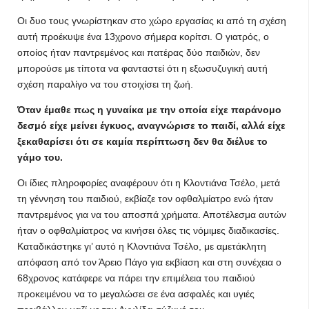
Οι δυο τους γνωρίστηκαν στο χώρο εργασίας κι από τη σχέση
αυτή προέκυψε ένα 13χρονο σήμερα κορίτσι. Ο γιατρός, ο
οποίος ήταν παντρεμένος και πατέρας δύο παιδιών, δεν
μπορούσε με τίποτα να φανταστεί ότι η εξωσυζυγική αυτή
σχέση παραλίγο να του στοιχίσει τη ζωή.
Όταν έμαθε πως η γυναίκα με την οποία είχε παράνομο
δεσμό είχε μείνει έγκυος, αναγνώρισε το παιδί, αλλά είχε
ξεκαθαρίσει ότι σε καμία περίπτωση δεν θα διέλυε το
γάμο του.
Οι ίδιες πληροφορίες αναφέρουν ότι η Κλοντιάνα Τσέλο, μετά
τη γέννηση του παιδιού, εκβίαζε τον οφθαλμίατρο ενώ ήταν
παντρεμένος για να του αποσπά χρήματα. Αποτέλεσμα αυτών
ήταν ο οφθαλμίατρος να κινήσει όλες τις νόμιμες διαδικασίες.
Καταδικάστηκε γι’ αυτό η Κλοντιάνα Τσέλο, με αμετάκλητη
απόφαση από τον Άρειο Πάγο για εκβίαση και στη συνέχεια ο
68χρονος κατάφερε να πάρει την επιμέλεια του παιδιού
προκειμένου να το μεγαλώσει σε ένα ασφαλές και υγιές