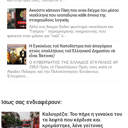
Ακούστε κάποιον Γάκη που ειναι δείγμα του μέσου
νεοέλληνα που ισοπεδώνει κάθε έννοια της
στοιχειώδους λογικής
Αλλο ενα δειγμα δηδεν φωστηρα νεοελληνα και
"Γιατρου " περιορισμενης νοημοσυνης που
φαινεται οταν μιλανε για "ναζι" κ...
Ἡ Ἐγκύκλιος τοῦ Καποδίστρια ποὺ ἀπαγόρευε
στοὺς ὑπαλλήλους τοῦ Ἑλληνικοῦ Δημοσίου νὰ
εἶναι Τέκτονες!
Ο ΚΥΒΕΡΝΗΤΗΣ ΤΗΣ ΕΛΛΑΔΟΣ ΕΓΚΥΚΛΙΟΣ ΑΡ.
2953 Πρὸς τὸ Πανελλήνιον Πρὸς τοὺς κατὰ τὸ
Αἰγαῖον Πέλαγος καὶ τὴν Πελοπόννησον Ἐκτάκτους
Ἐπιτρόπο...