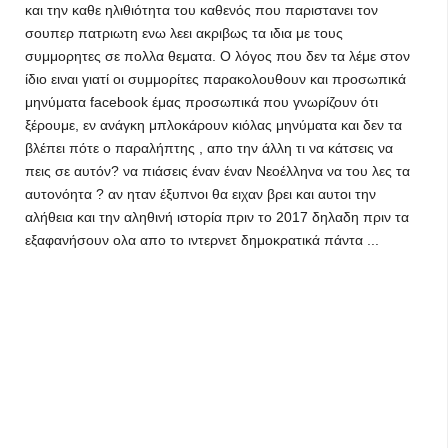
και την καθε ηλιθιότητα του καθενός που παριστανει τον
σουπερ πατριωτη ενω λεει ακριβως τα ιδια με τους
συμμορητες σε πολλα θεματα. Ο λόγος που δεν τα λέμε στον
ίδιο ειναι γιατί οι συμμορίτες παρακολουθουν και προσωπικά
μηνύματα facebook έμας προσωπικά που γνωρίζουν ότι
ξέρουμε, εν ανάγκη μπλοκάρουν κιόλας μηνύματα και δεν τα
βλέπει πότε ο παραλήπτης , απο την άλλη τι να κάτσεις να
πεις σε αυτόν? να πιάσεις έναν έναν Νεοέλληνα να του λες τα
αυτονόητα ? αν ηταν έξυπνοι θα ειχαν βρει και αυτοι την
αλήθεια και την αληθινή ιστορία πριν το 2017 δηλαδη πριν τα
εξαφανήσουν ολα απο το ιντερνετ δημοκρατικά πάντα ...