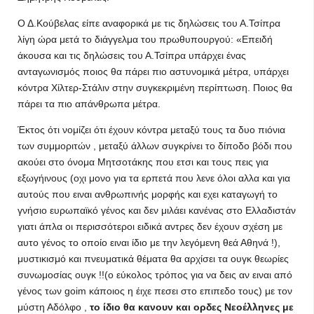
Ο Δ.Κούβελας είπε αναφορικά με τις δηλώσεις του Α.Τσίπρα
λίγη ώρα μετά το διάγγελμα του πρωθυπουργού: «Επειδή
άκουσα και τις δηλώσεις του Α.Τσίπρα υπάρχει ένας
ανταγωνισμός ποιος θα πάρει πιο αστυνομικά μέτρα, υπάρχει
κόντρα Χίλτερ-Στάλιν στην συγκεκριμένη περίπτωση. Ποιος θα
πάρει τα πιο απάνθρωπα μέτρα.
Έκτος ότι νομίζει ότι έχουν κόντρα μεταξύ τους τα δυο πιόνια
των συμμοριτών , μεταξύ άλλων συγκρίνει το δίποδο βόδι που
ακούει στο όνομα Μητσοτάκης που ετσι και τους πεις για
εξωγήινους (οχι μονο για τα ερπετά που λενε όλοι αλλα και για
αυτούς που ειναι ανθρωπινής μορφής και εχει καταγωγή το
γνήσιο ευρωπαϊκό γένος και δεν μιλάει κανένας στο Ελλαδιστάν
γιατι άπλα οι περισσότεροι ειδικά αντρες δεν έχουν σχέση με
αυτο γένος το οποίο ειναι ίδιο με την λεγόμενη θεά Αθηνά !),
μυστικισμό και πνευματικά θέματα θα αρχίσει τα ουγκ θεωρίες
συνωμοσίας ουγκ !!(ο εύκολος τρόπος για να δεις αν ειναι από
γένος των goim κάποιος η έιχε πεσει στο επιπεδο τους) με τον
μύστη Αδόλφο ,
το ίδιο θα κανουν και ορδες Νεοέλληνες με