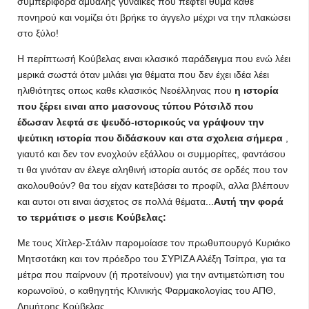
συμπεριφορά άμυαλης γυναικες που πέφτει θύμα κάθε
πονηρού και νομίζει ότι βρήκε το άγγελο μέχρι να την πλακώσει
στο ξύλο!
Η περίπτωσή Κούβελας ειναι κλασικό παράδειγμα που ενώ λέει
μερικά σωστά όταν μιλάει για θέματα που δεν έχει ιδέα λέει
ηλιθιότητες οπως καθε κλασικός Νεοέλληνας που
η ιστορία
που ξέρει ειναι απο μασονους τύπου Ρότσιλδ που
έδωσαν λεφτά σε ψευδό-ιστορικούς να γράψουν την
ψεύτικη ιστορία που διδάσκουν και στα σχολεια σήμερα
,
γιαυτό και δεν τον ενοχλούν εξάλλου οι συμμορίτες, φαντάσου
τι θα γινόταν αν έλεγε αληθινή ιστορία αυτός σε ορδές που τον
ακολουθούν? θα του είχαν κατεβάσει το προφίλ, αλλα βλέπουν
και αυτοι οτι ειναι άσχετος σε πολλά θέματα...
Αυτή την φορά
το τερμάτισε ο μεσιε Κούβελας:
Με τους Χίτλερ-Στάλιν παρομοίασε τον πρωθυπουργό Κυριάκο
Μητσοτάκη και τον πρόεδρο του ΣΥΡΙΖΑ Αλέξη Τσίπρα, για τα
μέτρα που παίρνουν (ή προτείνουν) για την αντιμετώπιση του
κορωνοϊού, ο καθηγητής Κλινικής Φαρμακολογίας του ΑΠΘ,
Δημήτρης Κούβελας.