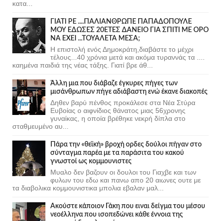
κατα...
ΓΙΑΤΙ ΡΕ ....ΠΑΛΙΑΝΘΡΩΠΕ ΠΑΠΑΔΟΠΟΥΛΕ
ΜΟΥ ΕΔΩΣΕΣ 20ΕΤΕΣ ΔΑΝΕΙΟ ΓΙΑ ΣΠΙΤΙ ΜΕ ΟΡΟ
ΝΑ ΕΧΕΙ ...ΤΟΥΑΛΕΤΑ ΜΕΣΑ;
Η επιστολή ενός Δημοκράτη,διαβάστε το μέχρι
τέλους...40 χρόνια μετά και ακόμα τυραννάς τα ....
καημένα παιδιά της νέας τάξης. Γιατί βρε άθ...
Άλλη μια που διάβαζε έγκυρες πήγες των
μισάνθρωπων πήγε αδιάβαστη ενώ έκανε διακοπές
Δηθεν βαρύ πένθος προκάλεσε στα Νέα Στύρα
Ευβοίας ο αιφνίδιος θάνατος μιας 56χρονης
γυναίκας, η οποία βρέθηκε νεκρή δίπλα στο
σταθμευμένο αυ...
Πάρα την «θεϊκή» βροχή ορδες δούλοι πήγαν στο
σύνταγμα παρέα με τα παράσιτα του κακού
γνωστοί ως κομμουνιστες
Μυαλο δεν βαζουν οι δουλοι του Γιαχβε και των
φυλων του εδω και πανω απο 20 αιωνες ουτε με
τα διαβολικα κομμουνιστικα μπολια εβαλαν μαλ...
Ακούστε κάποιον Γάκη που ειναι δείγμα του μέσου
νεοέλληνα που ισοπεδώνει κάθε έννοια της