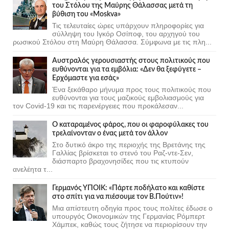
του Στόλου της Mαύρης Θάλασσας μετά τη
βύθιση του «Moskva»
Τις τελευταίες ώρες υπάρχουν πληροφορίες για
σύλληψη του Ιγκόρ Οσίποφ, του αρχηγού του
ρωσικού Στόλου στη Μαύρη Θάλασσα. Σύμφωνα με τις πλη...
Αυστραλός γερουσιαστής στους πολιτικούς που
ευθύνονται για τα εμβόλια: «Δεν θα ξεφύγετε –
Ερχόμαστε για εσάς»
Ένα ξεκάθαρο μήνυμα προς τους πολιτικούς που
ευθύνονται για τους μαζικούς εμβολιασμούς για
τον Covid-19 και τις παρενέργειες που προκάλεσαν...
Ο καταραμένος φάρος, που οι φαροφύλακες του
τρελαίνονταν ο ένας μετά τον άλλον
Στο δυτικό άκρο της περιοχής της Βρετάνης της
Γαλλίας βρίσκεται το στενό του Ραζ-ντε-Σεν,
διάσπαρτο βραχονησίδες που τις κτυπούν
ανελέητα τ...
Γερμανός ΥΠΟΙΚ: «Πάρτε ποδήλατο και καθίστε
στο σπίτι για να πιέσουμε τον Β.Πούτιν»!
Μια απίστευτη οδηγία προς τους πολίτες έδωσε ο
υπουργός Οικονομικών της Γερμανίας Ρόμπερτ
Χάμπεκ, καθώς τους ζήτησε να περιορίσουν την