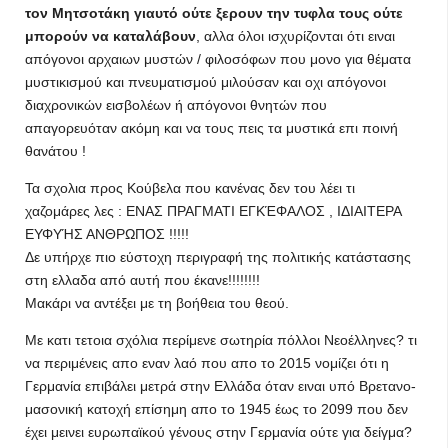
τον Μητσοτάκη γιαυτό ούτε ξερουν την τυφλα τους ούτε
μπορούν να καταλάβουν
, αλλα όλοι ισχυρίζονται ότι ειναι
απόγονοι αρχαιων μυστών / φιλοσόφων που μονο για θέματα
μυστικισμού και πνευματισμού μιλούσαν και οχι απόγονοι
διαχρονικών εισβολέων ή απόγονοι θνητών που
απαγορευόταν ακόμη και να τους πεις τα μυστικά επι ποινή
θανάτου !
Τα σχολια προς Κούβελα που κανένας δεν του λέει τι
χαζομάρες λες : ΕΝΑΣ ΠΡΑΓΜΑΤΙ ΕΓΚΈΦΑΛΟΣ , ΙΔΙΑΙΤΕΡΑ
ΕΥΦΥΉΣ ΑΝΘΡΩΠΟΣ !!!!!
Δε υπήρχε πιο εύστοχη περιγραφή της πολιτικής κατάστασης
στη ελλαδα από αυτή που έκανε!!!!!!!!
Μακάρι να αντέξει με τη βοήθεια του θεού.
Mε κατι τετοια σχόλια περίμενε σωτηρία πόλλοι Νεοέλληνες? τι
να περιμένεις απο εναν λαό που απο το 2015 νομίζει ότι η
Γερμανία επιβάλει μετρά στην Ελλάδα όταν ειναι υπό Βρετανο-
μασονική κατοχή επίσημη απο το 1945 έως το 2099 που δεν
έχει μεινει ευρωπαϊκού γένους στην Γερμανία ούτε για δείγμα?