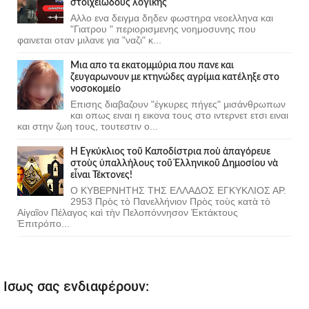
στοιχειώδους λογικής
Αλλο ενα δειγμα δηδεν φωστηρα νεοελληνα και
"Γιατρου " περιορισμενης νοημοσυνης που
φαινεται οταν μιλανε για "ναζι" κ...
Μια απο τα εκατομμύρια που πανε και
ζευγαρωνουν με κτηνώδες αγρίμια κατέληξε στο
νοσοκομείο
Επισης διαβαζουν "έγκυρες πήγες" μισάνθρωπων
και οπως ειναι η εικονα τους στο ιντερνετ ετσι ειναι
και στην ζωη τους, τουτεστιν ο...
Ἡ Ἐγκύκλιος τοῦ Καποδίστρια ποὺ ἀπαγόρευε
στοὺς ὑπαλλήλους τοῦ Ἑλληνικοῦ Δημοσίου νὰ
εἶναι Τέκτονες!
Ο ΚΥΒΕΡΝΗΤΗΣ ΤΗΣ ΕΛΛΑΔΟΣ ΕΓΚΥΚΛΙΟΣ ΑΡ.
2953 Πρὸς τὸ Πανελλήνιον Πρὸς τοὺς κατὰ τὸ
Αἰγαῖον Πέλαγος καὶ τὴν Πελοπόννησον Ἐκτάκτους
Ἐπιτρόπο...