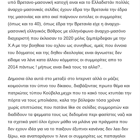
υπό Βρετανο-μασονική κατοχή ειναι και το Ελλαδιστάν πολλές
άναρχο-μασονικές σελίδες έχουν έδρα την Βρετανία την έδρα
της μασονίας και απο εκεί παίρνουν εντολες οι συμμορίτες
(όπως και το 40), όπως έδρα την Βρετανία είχε η άναρχο-
μασονική ελληνικός Βόθρος με ελληνόφωνο άναρχο-μασόνο
διαχειριστή που έκλεισαν το 2020 μόλις ξεμπέρδεψαν με την
Χ.Α με την βοηθεια του οχλου ως συνηθως, εμείς που έννοια
του δόγματος και της δηθεν ιδεολογίας ειναι άγνωστες δεν
είδαμε να λένε κατα άλλου κόμματος οι συμμορίτες απο το
2014 πάντως ! μήπως ειναι δικά τους τα αλλα?..
Δημοσια όλα αυτά στο μεταξύ στο ίντερνετ αλλά οι μάζες
κοιμούνται τον ύπνο του δίκαιου, διαβάζοντας πρωτο θέμα και
πατριώτες τύπου Κούβελα,μεχρι που το κακό τους κτυπάει την
πόρτα να τους μπολιάσει, καλα την βόλεψαν τόσα χρόνια
χωρίς επιπτώσεις που πατάνε like σε σελίδες συμμοριτών και
διαδίδουν τα ψεμματα τους ως δεδομένα περι φασίστες ναζι και
τα σχετικά γιατί όλοι έχουν μάθει να μιλάνε για πράγματα που
δεν εχουν ιδέα για να το παιξουν έξυπνοι κανένας δεν λεει δεν
ξέρω, και αναπαράγουν τι λενε οι συμμορίτες ως παπαγαλοι