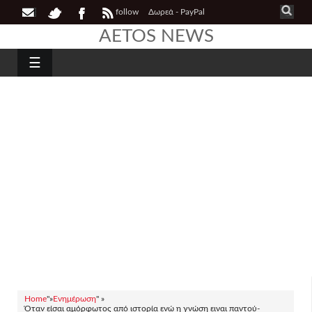
follow
Δωρεά - PayPal
AETOS NEWS
☰
Home
"»
Ενημέρωση
" »
Όταν είσαι αμόρφωτος από ιστορία ενώ η γνώση ειναι παντού-