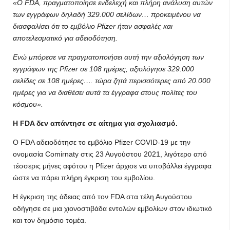
«Ο FDA, πραγματοποίησε ενδελεχή και πλήρη ανάλυση αυτών
των εγγράφων δηλαδή 329.000 σελίδων… προκειμένου να
διασφαλίσει ότι το εμβόλιο Pfizer ήταν ασφαλές και
αποτελεσματικό για αδειοδότηση.
Ενώ μπόρεσε να πραγματοποιήσει αυτή την αξιολόγηση των
εγγράφων της Pfizer σε 108 ημέρες, αξιολόγησε 329.000
σελίδες σε 108 ημέρες…. τώρα ζητά περισσότερες από 20.000
ημέρες για να διαθέσει αυτά τα έγγραφα στους πολίτες του
κόσμου».
Η FDA δεν απάντησε σε αίτημα για σχολιασμό.
Ο FDA αδειοδότησε το εμβόλιο Pfizer COVID-19 με την
ονομασία Comirnaty στις 23 Αυγούστου 2021, λιγότερο από
τέσσερις μήνες αφότου η Pfizer άρχισε να υποβάλλει έγγραφα
ώστε να πάρει πλήρη έγκριση του εμβολίου.
Η έγκριση της άδειας από τον FDA στα τέλη Αυγούστου
οδήγησε σε μια χιονοστιβάδα εντολών εμβολίων στον ιδιωτικό
και τον δημόσιο τομέα.