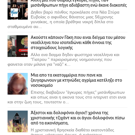
Άλλη μια που διάβαζε έγκυρες πήγες των
μισάνθρωπων πήγε αδιάβαστη ενώ έκανε διακοπές
Δηθεν βαρύ πένθος προκάλεσε στα Νέα Στύρα
Ευβοίας ο αιφνίδιος θάνατος μιας 56χρονης
γυναίκας, η οποία βρέθηκε νεκρή δίπλα στο
σταθμευμένο αυ...
Ακούστε κάποιον Γάκη που ειναι δείγμα του μέσου
νεοέλληνα που ισοπεδώνει κάθε έννοια της
στοιχειώδους λογικής
Αλλο ενα δειγμα δηδεν φωστηρα νεοελληνα και
"Γιατρου " περιορισμενης νοημοσυνης που
φαινεται οταν μιλανε για "ναζι" κ...
Μια απο τα εκατομμύρια που πανε και
ζευγαρωνουν με κτηνώδες αγρίμια κατέληξε στο
νοσοκομείο
Επισης διαβαζουν "έγκυρες πήγες" μισάνθρωπων
και οπως ειναι η εικονα τους στο ιντερνετ ετσι ειναι
και στην ζωη τους, τουτεστιν ο...
Άξεστοι και δολοφόνοι άγιοι!! χρόνια της
χριστιανικής τζιχάντ και οι άγιοι-δολοφόνοι πίσω
από τα εικονίσματα,
Η χριστιανική θρησκεία διαθέτει εκατοντάδες
άγιους, μάρτυρες-ήρωες, ή ενάρετους