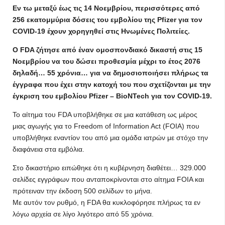
Eν τω μεταξύ έως τις 14 Νοεμβρίου, περισσότερες από
256 εκατομμύρια δόσεις του εμβολίου της Pfizer για τον
COVID-19 έχουν χορηγηθεί στις Ηνωμένες Πολιτείες.
Ο FDA ζήτησε από έναν ομοσπονδιακό δικαστή στις 15
Νοεμβρίου να του δώσει προθεσμία μέχρι το έτος 2076
δηλαδή… 55 χρόνια… για να δημοσιοποιήσει πλήρως τα
έγγραφα που έχει στην κατοχή του που σχετίζονται με την
έγκριση του εμβολίου Pfizer – BioNTech για τον COVID-19.
Το αίτημα του FDA υποβλήθηκε σε μια κατάθεση ως μέρος
μιας αγωγής για το Freedom of Information Act (FOIA) που
υποβλήθηκε εναντίον του από μια ομάδα ιατρών με στόχο την
διαφάνεια στα εμβόλια.
Στο δικαστήριο ειπώθηκε ότι η κυβέρνηση διαθέτει… 329.000
σελίδες εγγράφων που ανταποκρίνονται στο αίτημα FOIA και
πρότειναν την έκδοση 500 σελίδων το μήνα.
Με αυτόν τον ρυθμό, η FDA θα κυκλοφόρησε πλήρως τα εν
λόγω αρχεία σε λίγο λιγότερο από 55 χρόνια.