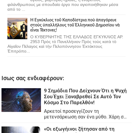
φιλάνθρωπους με σπουδαίο έργο που αγιοποιήθηκαν μέσα
από το ...
Ἡ Ἐγκύκλιος τοῦ Καποδίστρια ποὺ ἀπαγόρευε
στοὺς ὑπαλλήλους τοῦ Ἑλληνικοῦ Δημοσίου νὰ
εἶναι Τέκτονες!
Ο ΚΥΒΕΡΝΗΤΗΣ ΤΗΣ ΕΛΛΑΔΟΣ ΕΓΚΥΚΛΙΟΣ ΑΡ.
2953 Πρὸς τὸ Πανελλήνιον Πρὸς τοὺς κατὰ τὸ
Αἰγαῖον Πέλαγος καὶ τὴν Πελοπόννησον Ἐκτάκτους
Ἐπιτρόπο...