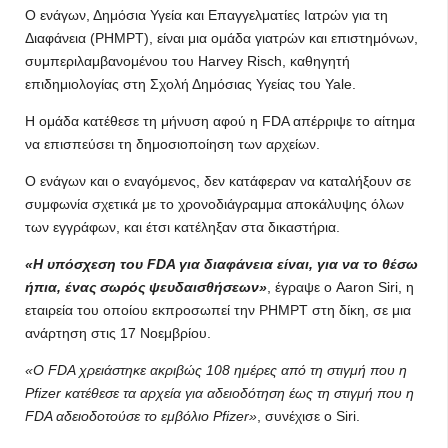
Ο ενάγων, Δημόσια Υγεία και Επαγγελματίες Ιατρών για τη
Διαφάνεια (PHMPT), είναι μια ομάδα γιατρών και επιστημόνων,
συμπεριλαμβανομένου του Harvey Risch, καθηγητή
επιδημιολογίας στη Σχολή Δημόσιας Υγείας του Yale.
Η ομάδα κατέθεσε τη μήνυση αφού η FDA απέρριψε το αίτημα
να επισπεύσει τη δημοσιοποίηση των αρχείων.
Ο ενάγων και ο εναγόμενος, δεν κατάφεραν να καταλήξουν σε
συμφωνία σχετικά με το χρονοδιάγραμμα αποκάλυψης όλων
των εγγράφων, και έτσι κατέληξαν στα δικαστήρια.
«Η υπόσχεση του FDA για διαφάνεια είναι, για να το θέσω
ήπια, ένας σωρός ψευδαισθήσεων»
, έγραψε ο Aaron Siri, η
εταιρεία του οποίου εκπροσωπεί την PHMPT στη δίκη, σε μια
ανάρτηση στις 17 Νοεμβρίου.
«Ο FDA χρειάστηκε ακριβώς 108 ημέρες από τη στιγμή που η
Pfizer κατέθεσε τα αρχεία για αδειοδότηση έως τη στιγμή που η
FDA αδειοδοτούσε το εμβόλιο Pfizer»
, συνέχισε ο Siri.