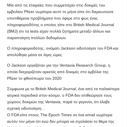
Μία από τις εταιρείες που συμμετείχαν στις δοκιμές του
εμβολίου Pfizer νωρίτερα αυτό το μήνα είπε ότι διερευνούσε
υποτιθέμενα προβλήματα που έφερε στο φως ένας
πληροφοριοδότης ο οποίος είπε στο British Medical Journal
(BMJ) ότι τα tests είχαν πολλά ζητήματα μεταξύ άλλων και
παραποίηση πολλών δεδομένων.
Ο πληροφοριοδότης, ονόματι Jackson ειδοποίησε τον FDA και
απολύθηκε μέσα σε λίγες ώρες.
Ο Jackson εργαζόταν για την Ventavia Research Group, η
οποία διαχειριζόταν αρκετές από δοκιμές στο εμβόλιο της
Pfizer το φθινόπωρο του 2020
Σύμφωνα με το British Medical Journal, ένα από τα παλαιότερα
ιατρικά περιοδικά στον κόσμο, ο FDA δεν επιθεώρησε τους
χώρους δοκιμών της Ventavia, παρά το γεγονός ότι έλαβε
σχετική ειδοποίηση…
Ο FDA είπε στους The Epoch Times σε ένα email νωρίτερα
αυτόν τον μήνα ότι ενώ δεν μπορεί να σχολιάσει το θέμα της