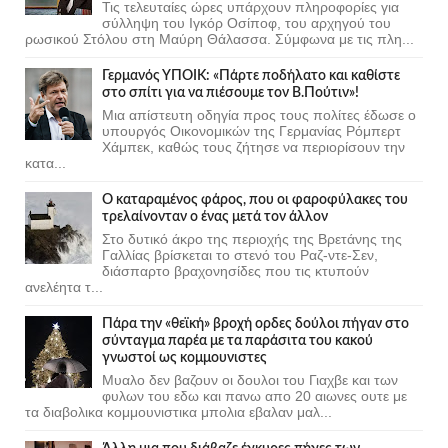
Τις τελευταίες ώρες υπάρχουν πληροφορίες για
σύλληψη του Ιγκόρ Οσίποφ, του αρχηγού του
ρωσικού Στόλου στη Μαύρη Θάλασσα. Σύμφωνα με τις πλη...
Γερμανός ΥΠΟΙΚ: «Πάρτε ποδήλατο και καθίστε
στο σπίτι για να πιέσουμε τον Β.Πούτιν»!
Μια απίστευτη οδηγία προς τους πολίτες έδωσε ο
υπουργός Οικονομικών της Γερμανίας Ρόμπερτ
Χάμπεκ, καθώς τους ζήτησε να περιορίσουν την
κατα...
Ο καταραμένος φάρος, που οι φαροφύλακες του
τρελαίνονταν ο ένας μετά τον άλλον
Στο δυτικό άκρο της περιοχής της Βρετάνης της
Γαλλίας βρίσκεται το στενό του Ραζ-ντε-Σεν,
διάσπαρτο βραχονησίδες που τις κτυπούν
ανελέητα τ...
Πάρα την «θεϊκή» βροχή ορδες δούλοι πήγαν στο
σύνταγμα παρέα με τα παράσιτα του κακού
γνωστοί ως κομμουνιστες
Μυαλο δεν βαζουν οι δουλοι του Γιαχβε και των
φυλων του εδω και πανω απο 20 αιωνες ουτε με
τα διαβολικα κομμουνιστικα μπολια εβαλαν μαλ...