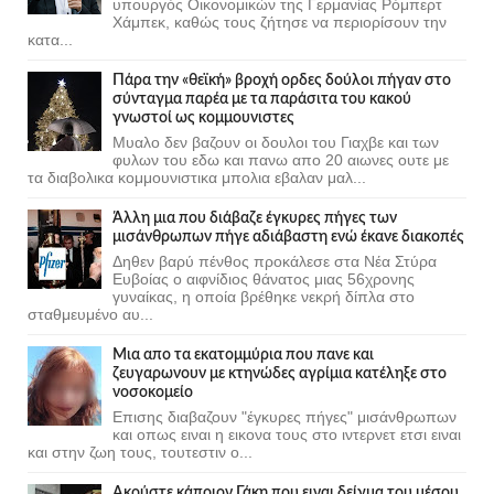
υπουργός Οικονομικών της Γερμανίας Ρόμπερτ
Χάμπεκ, καθώς τους ζήτησε να περιορίσουν την
κατα...
Πάρα την «θεϊκή» βροχή ορδες δούλοι πήγαν στο
σύνταγμα παρέα με τα παράσιτα του κακού
γνωστοί ως κομμουνιστες
Μυαλο δεν βαζουν οι δουλοι του Γιαχβε και των
φυλων του εδω και πανω απο 20 αιωνες ουτε με
τα διαβολικα κομμουνιστικα μπολια εβαλαν μαλ...
Άλλη μια που διάβαζε έγκυρες πήγες των
μισάνθρωπων πήγε αδιάβαστη ενώ έκανε διακοπές
Δηθεν βαρύ πένθος προκάλεσε στα Νέα Στύρα
Ευβοίας ο αιφνίδιος θάνατος μιας 56χρονης
γυναίκας, η οποία βρέθηκε νεκρή δίπλα στο
σταθμευμένο αυ...
Μια απο τα εκατομμύρια που πανε και
ζευγαρωνουν με κτηνώδες αγρίμια κατέληξε στο
νοσοκομείο
Επισης διαβαζουν "έγκυρες πήγες" μισάνθρωπων
και οπως ειναι η εικονα τους στο ιντερνετ ετσι ειναι
και στην ζωη τους, τουτεστιν ο...
Ακούστε κάποιον Γάκη που ειναι δείγμα του μέσου