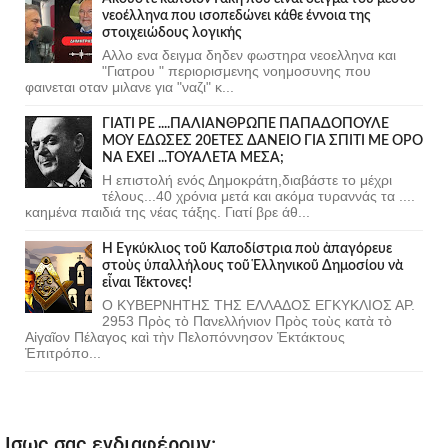
νεοέλληνα που ισοπεδώνει κάθε έννοια της
στοιχειώδους λογικής
Αλλο ενα δειγμα δηδεν φωστηρα νεοελληνα και
"Γιατρου " περιορισμενης νοημοσυνης που
φαινεται οταν μιλανε για "ναζι" κ...
ΓΙΑΤΙ ΡΕ ....ΠΑΛΙΑΝΘΡΩΠΕ ΠΑΠΑΔΟΠΟΥΛΕ
ΜΟΥ ΕΔΩΣΕΣ 20ΕΤΕΣ ΔΑΝΕΙΟ ΓΙΑ ΣΠΙΤΙ ΜΕ ΟΡΟ
ΝΑ ΕΧΕΙ ...ΤΟΥΑΛΕΤΑ ΜΕΣΑ;
Η επιστολή ενός Δημοκράτη,διαβάστε το μέχρι
τέλους...40 χρόνια μετά και ακόμα τυραννάς τα ....
καημένα παιδιά της νέας τάξης. Γιατί βρε άθ...
Ἡ Ἐγκύκλιος τοῦ Καποδίστρια ποὺ ἀπαγόρευε
στοὺς ὑπαλλήλους τοῦ Ἑλληνικοῦ Δημοσίου νὰ
εἶναι Τέκτονες!
Ο ΚΥΒΕΡΝΗΤΗΣ ΤΗΣ ΕΛΛΑΔΟΣ ΕΓΚΥΚΛΙΟΣ ΑΡ.
2953 Πρὸς τὸ Πανελλήνιον Πρὸς τοὺς κατὰ τὸ
Αἰγαῖον Πέλαγος καὶ τὴν Πελοπόννησον Ἐκτάκτους
Ἐπιτρόπο...