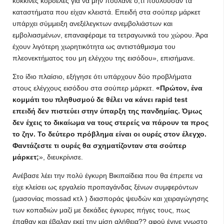
κόκκινες κορδέλες για να μην πουλάνε ό,τι πουλούσαν τα
καταστήματα που είχαν κλειστά. Επειδή στα σούπερ μάρκετ
υπάρχει σύμμειξη ανεξέλεγκτων ανεμβολιάστων και
εμβολιασμένων, επαναφέραμε τα τετραγωνικά του χώρου. Άρα
έχουν λιγότερη χωρητικότητα ως αντιστάθμισμα του
πλεονεκτήματος του μη ελέγχου της εισόδου», επισήμανε.
Στο ίδιο πλαίσιο, εξήγησε ότι υπάρχουν δύο προβλήματα
στους ελέγχους εισόδου στα σούπερ μάρκετ.
«Πρώτον, ένα
κομμάτι του πληθυσμού δε θέλει να κάνει rapid test
επειδή δεν πιστεύει στην ύπαρξη της πανδημίας. Όμως
δεν έχεις το δικαίωμα να τους στερείς να πάρουν τα προς
το ζην. Το δεύτερο πρόβλημα είναι οι ουρές στον έλεγχο.
Φαντάζεστε τι ουρές θα σχηματίζονταν στα σούπερ
μάρκετ;
», διευκρίνισε.
Ανέβασε λέει την πολύ έγκυρη Βικιπαίδεια που θα έπρεπε να
είχε κλείσει ως εργαλείο προπαγάνδας ξένων συμφερόντων
(μασονίας mossad κτλ ) διασποράς ψευδών και χειραγώγησης
των κοπαδιών μαζί με δεκάδες έγκυρες πήγες τους, πως
έπαθαν και έβαλαν εκεί την μίση αλήθεια?? αφού έγινε γνωστο