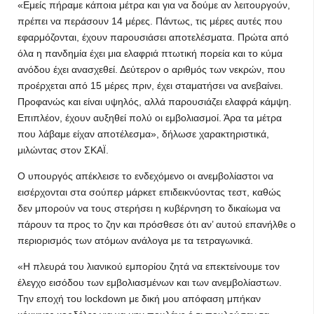
«Εμείς πήραμε κάποια μέτρα και για να δούμε αν λειτουργούν,
πρέπει να περάσουν 14 μέρες. Πάντως, τις μέρες αυτές που
εφαρμόζονται, έχουν παρουσιάσει αποτελέσματα. Πρώτα από
όλα η πανδημία έχει μια ελαφριά πτωτική πορεία και το κύμα
ανόδου έχει ανασχεθεί. Δεύτερον ο αριθμός των νεκρών, που
προέρχεται από 15 μέρες πριν, έχει σταματήσει να ανεβαίνει.
Προφανώς και είναι υψηλός, αλλά παρουσιάζει ελαφρά κάμψη.
Επιπλέον, έχουν αυξηθεί πολύ οι εμβολιασμοί. Άρα τα μέτρα
που λάβαμε είχαν αποτέλεσμα», δήλωσε χαρακτηριστικά,
μιλώντας στον ΣΚΑΪ.
Ο υπουργός απέκλεισε το ενδεχόμενο οι ανεμβολίαστοι να
εισέρχονται στα σούπερ μάρκετ επιδεικνύοντας τεστ, καθώς
δεν μπορούν να τους στερήσει η κυβέρνηση το δικαίωμα να
πάρουν τα προς το ζην και πρόσθεσε ότι αν’ αυτού επανήλθε ο
περιορισμός των ατόμων ανάλογα με τα τετραγωνικά.
«Η πλευρά του λιανικού εμπορίου ζητά να επεκτείνουμε τον
έλεγχο εισόδου των εμβολιασμένων και των ανεμβολίαστων.
Την εποχή του lockdown με δική μου απόφαση μπήκαν