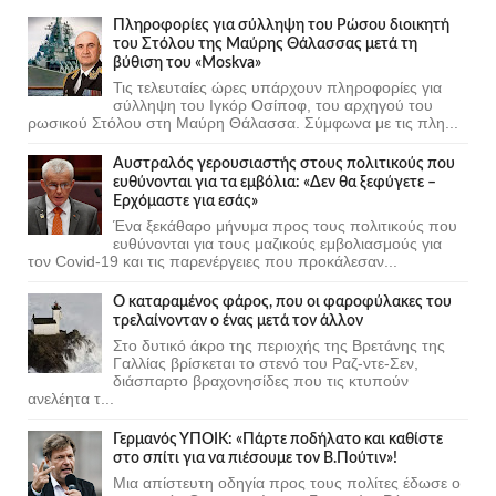
Πληροφορίες για σύλληψη του Ρώσου διοικητή
του Στόλου της Mαύρης Θάλασσας μετά τη
βύθιση του «Moskva»
Τις τελευταίες ώρες υπάρχουν πληροφορίες για
σύλληψη του Ιγκόρ Οσίποφ, του αρχηγού του
ρωσικού Στόλου στη Μαύρη Θάλασσα. Σύμφωνα με τις πλη...
Αυστραλός γερουσιαστής στους πολιτικούς που
ευθύνονται για τα εμβόλια: «Δεν θα ξεφύγετε –
Ερχόμαστε για εσάς»
Ένα ξεκάθαρο μήνυμα προς τους πολιτικούς που
ευθύνονται για τους μαζικούς εμβολιασμούς για
τον Covid-19 και τις παρενέργειες που προκάλεσαν...
Ο καταραμένος φάρος, που οι φαροφύλακες του
τρελαίνονταν ο ένας μετά τον άλλον
Στο δυτικό άκρο της περιοχής της Βρετάνης της
Γαλλίας βρίσκεται το στενό του Ραζ-ντε-Σεν,
διάσπαρτο βραχονησίδες που τις κτυπούν
ανελέητα τ...
Γερμανός ΥΠΟΙΚ: «Πάρτε ποδήλατο και καθίστε
στο σπίτι για να πιέσουμε τον Β.Πούτιν»!
Μια απίστευτη οδηγία προς τους πολίτες έδωσε ο