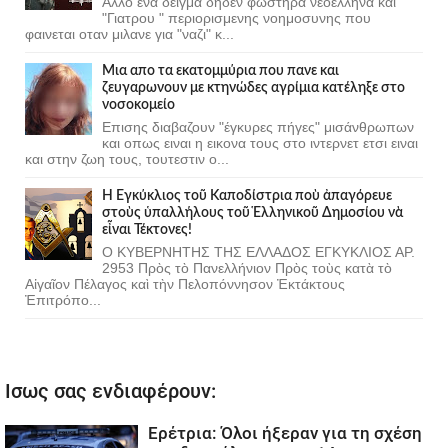
Αλλο ενα δειγμα δηδεν φωστηρα νεοελληνα και
"Γιατρου " περιορισμενης νοημοσυνης που
φαινεται οταν μιλανε για "ναζι" κ...
Μια απο τα εκατομμύρια που πανε και
ζευγαρωνουν με κτηνώδες αγρίμια κατέληξε στο
νοσοκομείο
Επισης διαβαζουν "έγκυρες πήγες" μισάνθρωπων
και οπως ειναι η εικονα τους στο ιντερνετ ετσι ειναι
και στην ζωη τους, τουτεστιν ο...
Ἡ Ἐγκύκλιος τοῦ Καποδίστρια ποὺ ἀπαγόρευε
στοὺς ὑπαλλήλους τοῦ Ἑλληνικοῦ Δημοσίου νὰ
εἶναι Τέκτονες!
Ο ΚΥΒΕΡΝΗΤΗΣ ΤΗΣ ΕΛΛΑΔΟΣ ΕΓΚΥΚΛΙΟΣ ΑΡ.
2953 Πρὸς τὸ Πανελλήνιον Πρὸς τοὺς κατὰ τὸ
Αἰγαῖον Πέλαγος καὶ τὴν Πελοπόννησον Ἐκτάκτους
Ἐπιτρόπο...