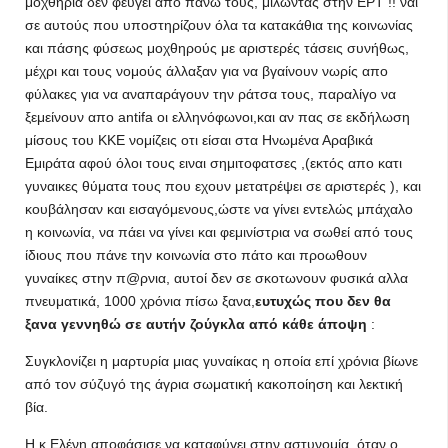
μοχθηρία δεν φεύγει από πάνω τους, μιλώντας στην ΕΡΤ !! ναι
σε αυτούς που υποστηρίζουν όλα τα κατακάθια της κοινωνίας
και πάσης φύσεως μοχθηρούς με αριστερές τάσεις συνήθως,
μέχρι και τους νομούς άλλαξαν για να βγαίνουν νωρίς απο
φύλακες για να αναπαράγουν την ράτσα τους, παραλίγο να
ξεμείνουν απο antifa οι ελληνόφωνοι,και αν πας σε εκδήλωση
μίσους του ΚΚΕ νομίζεις οτι είσαι στα Ηνωμένα Αραβικά
Εμιράτα αφού όλοι τους ειναι σημιτοφατσες ,(εκτός απο κατι
γυναικες θύματα τους που εχουν μετατρέψει σε αριστερές ), και
κουβάλησαν και εισαγόμενους,ώστε να γίνει εντελώς μπάχαλο
η κοινωνία, να πάει να γίνει και φεμινίστρια να σωθεί από τους
ίδιους που πάνε την κοινωνία στο πάτο και προωθουν
γυναίκες στην π@ρνια, αυτοί δεν σε σκοτωνουν φυσικά αλλα
πνευματικά, 1000 χρόνια πίσω ξανα,
ευτυχώς που δεν θα
ξανα γεννηθώ σε αυτήν ζούγκλα από κάθε άποψη
:
Συγκλονίζει η μαρτυρία μιας γυναίκας η οποία επί χρόνια βίωνε
από τον σύζυγό της άγρια σωματική κακοποίηση και λεκτική
βία.
Η κ.Ελένη αποφάσισε να καταφύγει στην αστυνομία, όταν ο