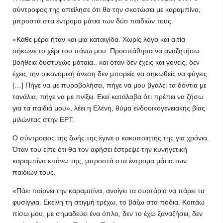
σύντροφος της απείλησε ότι θα την σκοτώσει με καραμπίνα,
μπροστά στα έντρομα μάτια των δύο παιδιών τους.
«Κάθε μέρα ήταν και μία καταιγίδα. Χωρίς λόγο και αιτία
σήκωνε το χέρι του πάνω μου. Προσπάθησα να αναζητήσω
βοήθεια δυστυχώς μάταια.. και όταν δεν έχεις και γονείς, δεν
έχεις την οικονομική άνεση δεν μπορείς να σηκωθείς να φύγεις.
[…] Πήγε να με πυροβολήσει, πήγε να μου βγάλει τα δόντια με
τανάλια, πήγε να με πνίξει. Εκεί κατάλαβα ότι πρέπει να ζήσω
για τα παιδιά μου», λέει η Ελένη, θύμα ενδοοικογενειακής βίας
μιλώντας στην ΕΡΤ.
Ο σύντροφος της ζωής της έγινε ο κακοποιητής της για χρόνια.
Όταν του είπε ότι θα τον αφήσει έστρεψε την κυνηγετική
καραμπίνα επάνω της, μπροστά στα έντρομα μάτια των
παιδιών τους.
«Πάει παίρνει την καραμπίνα, ανοίγει τα συρτάρια να πάρει τα
φυσίγγια. Εκείνη τη στιγμή τρέχω, το βάζω στα πόδια. Κοιτάω
πίσω μου, με σημαδεύει ένα όπλο, δεν το έχω ξαναζήσει, δεν