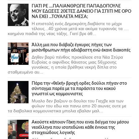
ΓΙΑΤΙ ΡΕ ....ΠΑΛΙΑΝΘΡΩΠΕ ΠΑΠΑΔΟΠΟΥΛΕ
ΜΟΥ ΕΔΩΣΕΣ 20ΕΤΕΣ ΔΑΝΕΙΟ ΓΙΑ ΣΠΙΤΙ ΜΕ ΟΡΟ
ΝΑ ΕΧΕΙ ...ΤΟΥΑΛΕΤΑ ΜΕΣΑ;
Η επιστολή ενός Δημοκράτη,διαβάστε το μέχρι
τέλους...40 χρόνια μετά και ακόμα τυραννάς τα ....
καημένα παιδιά της νέας τάξης. Γιατί βρε άθ...
Άλλη μια που διάβαζε έγκυρες πήγες των
μισάνθρωπων πήγε αδιάβαστη ενώ έκανε διακοπές
Δηθεν βαρύ πένθος προκάλεσε στα Νέα Στύρα
Ευβοίας ο αιφνίδιος θάνατος μιας 56χρονης
γυναίκας, η οποία βρέθηκε νεκρή δίπλα στο
σταθμευμένο αυ...
Πάρα την «θεϊκή» βροχή ορδες δούλοι πήγαν στο
σύνταγμα παρέα με τα παράσιτα του κακού
γνωστοί ως κομμουνιστες
Μυαλο δεν βαζουν οι δουλοι του Γιαχβε και των
φυλων του εδω και πανω απο 20 αιωνες ουτε με
τα διαβολικα κομμουνιστικα μπολια εβαλαν μαλ...
Ακούστε κάποιον Γάκη που ειναι δείγμα του μέσου
νεοέλληνα που ισοπεδώνει κάθε έννοια της
στοιχειώδους λογικής