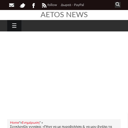
follow
Δωρεά - PayPal
AETOS NEWS
☰
Home
"»
Ενημέρωση
" »
Συγκλονίζει γυναίκα: «Πήγε να με πυροβολήσει & να μου βγάλει τα