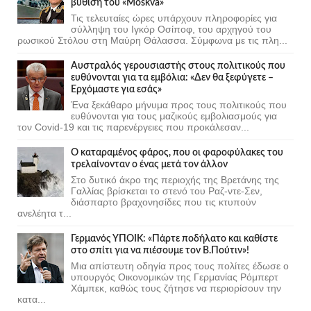
βύθιση του «Moskva»
Τις τελευταίες ώρες υπάρχουν πληροφορίες για
σύλληψη του Ιγκόρ Οσίποφ, του αρχηγού του
ρωσικού Στόλου στη Μαύρη Θάλασσα. Σύμφωνα με τις πλη...
Αυστραλός γερουσιαστής στους πολιτικούς που
ευθύνονται για τα εμβόλια: «Δεν θα ξεφύγετε –
Ερχόμαστε για εσάς»
Ένα ξεκάθαρο μήνυμα προς τους πολιτικούς που
ευθύνονται για τους μαζικούς εμβολιασμούς για
τον Covid-19 και τις παρενέργειες που προκάλεσαν...
Ο καταραμένος φάρος, που οι φαροφύλακες του
τρελαίνονταν ο ένας μετά τον άλλον
Στο δυτικό άκρο της περιοχής της Βρετάνης της
Γαλλίας βρίσκεται το στενό του Ραζ-ντε-Σεν,
διάσπαρτο βραχονησίδες που τις κτυπούν
ανελέητα τ...
Γερμανός ΥΠΟΙΚ: «Πάρτε ποδήλατο και καθίστε
στο σπίτι για να πιέσουμε τον Β.Πούτιν»!
Μια απίστευτη οδηγία προς τους πολίτες έδωσε ο
υπουργός Οικονομικών της Γερμανίας Ρόμπερτ
Χάμπεκ, καθώς τους ζήτησε να περιορίσουν την
κατα...