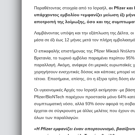
Παραθέτοντας στοιχεία από το Ισραήλ,
οι Pfizer κα
υπάρχοντος εμβολίου «εμφανίζει μείωση έξι μήν
αποτροπή της λοίμωξης, όσο και της συμπτωμα
Λαμβάνοντας υπόψη και την εξάπλωση της Δέλτα, οι δύ
μέσα σε έξι έως 12 μήνες μετά τον πλήρη εμβολιασμό
Ο επικεφαλής επιστήμονας της Pfizer Μίκαελ Ντόλστε
Βρετανία, το τωρινό εμβόλιο παραμένει περίπου 95
παραλλαγή. Ακόμη, ανέφερε ότι μερικές ευρωπαϊκές χώ
χορηγήσουν ενισχυτικές δόσεις και κάποιες μπορεί να
τέτοιο. Επεσήμανε, επίσης, ότι η έξτρα τρίτη δόση είν
Οι υγειονομικές Αρχές του Ισραήλ εκτίμησαν -με βάση 
Pfizer/BioNTech παρέχουν προστασία μόνο 64% κατά
συμπτωματική νόσο, αλλά 93% όσον αφορά τη σοβαρ
έρχεται σε σύγκρουση με άλλες μελέτες που έχουν συ
όλων των παραλλαγών.
«Η Pfizer εμφανίζει έναν οπορτουνισμό, βασίζον