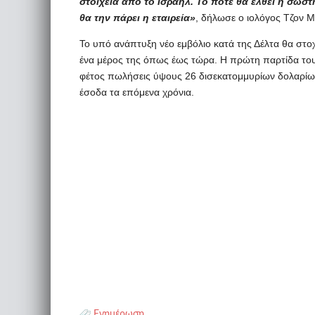
στοιχεία από το Ισραήλ. Το πότε θα έλθει η σωστ
θα την πάρει η εταιρεία»
, δήλωσε ο ιολόγος Τζον Μ
Το υπό ανάπτυξη νέο εμβόλιο κατά της Δέλτα θα στοχ
ένα μέρος της όπως έως τώρα. Η πρώτη παρτίδα του δ
φέτος πωλήσεις ύψους 26 δισεκατομμυρίων δολαρίων
έσοδα τα επόμενα χρόνια.
Ενημέρωση