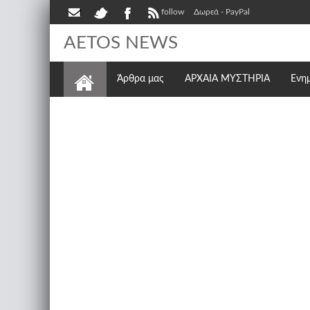
follow
Δωρεά - PayPal
AETOS NEWS
Άρθρα μας
ΑΡΧΑΙΑ ΜΥΣΤΗΡΙΑ
Ενη