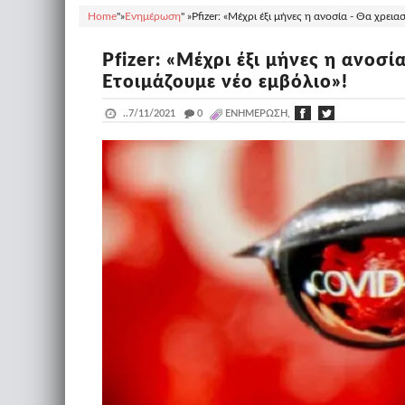
Home
"»
Ενημέρωση
" »
Pfizer: «Μέχρι έξι μήνες η ανοσία - Θα χρεια
Pfizer: «Μέχρι έξι μήνες η ανοσία
Eτοιμάζουμε νέο εμβόλιο»!
..
7/11/2021
_
0
ΕΝΗΜΈΡΩΣΗ,