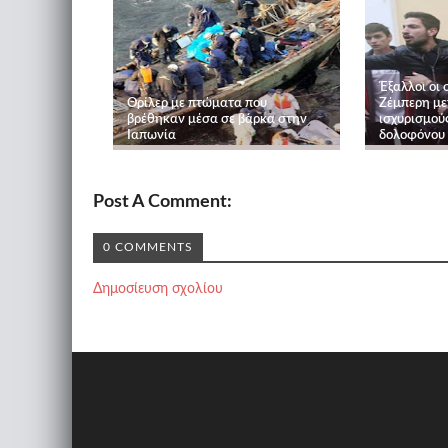
Έξαλλοι οι 
Θρίλερ με πτώματα που
Ζέμπερη με
βρέθηκαν μέσα σε βάρκα στην
ισχυρισμού
Ιαπωνία
δολοφόνου 
Post A Comment:
0 COMMENTS
Δημοσίευση σχολίου