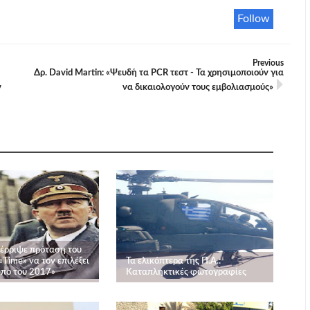
Follow
Previous
Δρ. David Martin: «Ψευδή τα PCR τεστ - Τα χρησιμοποιούν για
ν
να δικαιολογούν τους εμβολιασμούς»
έρριψε πρόταση του
«Time» να τον επιλέξει
Τα ελικόπτερα της Π.Α.:
πο του 2017»
Καταπληκτικές φωτογραφίες