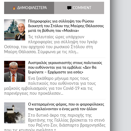
ΔΗΜΟΦΙΛΈΣΤΕΡΑ
COMMENT
Πληροφορίες για σύλληψη του Ρώσου
διοικητή του Στόλου της Mαύρης Θάλασσας
μετά τη βύθιση του «Moskva»
Τις τελευταίες ώρες υπάρχουν
πληροφορίες για σύλληψη του Ιγκόρ
Οσίποφ, του αρχηγού του ρωσικού Στόλου στη
Μαύρη Θάλασσα. Σύμφωνα με τις πλη...
Αυστραλός γερουσιαστής στους πολιτικούς
που ευθύνονται για τα εμβόλια: «Δεν θα
ξεφύγετε – Ερχόμαστε για εσάς»
Ένα ξεκάθαρο μήνυμα προς τους
πολιτικούς που ευθύνονται για τους
μαζικούς εμβολιασμούς για τον Covid-19 και τις
παρενέργειες που προκάλεσαν...
Ο καταραμένος φάρος, που οι φαροφύλακες
του τρελαίνονταν ο ένας μετά τον άλλον
Στο δυτικό άκρο της περιοχής της
Βρετάνης της Γαλλίας βρίσκεται το στενό
του Ραζ-ντε-Σεν, διάσπαρτο βραχονησίδες
που τις κτυπούν ανελέητα τ...