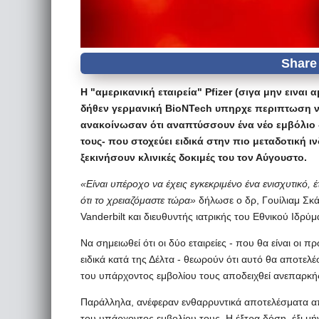
Η "αμερικανική εταιρεία" Pfizer (σιγα μην ειναι
δήθεν γερμανική BioNTech υπηρχε περιπτωση να
ανακοίνωσαν ότι αναπτύσσουν ένα νέο εμβόλιο 
τους- που στοχεύει ειδικά στην πιο μεταδοτική
ξεκινήσουν κλινικές δοκιμές του τον Αύγουστο.
«Είναι υπέροχο να έχεις εγκεκριμένο ένα ενισχυτικό, 
ότι το χρειαζόμαστε τώρα»
δήλωσε ο δρ, Γουίλιαμ Σκ
Vanderbilt και διευθυντής ιατρικής του Εθνικού Ιδρ
Να σημειωθεί ότι οι δύο εταιρείες - που θα είναι οι
ειδικά κατά της Δέλτα - θεωρούν ότι αυτό θα αποτελ
του υπάρχοντος εμβολίου τους αποδειχθεί ανεπαρκής
Παράλληλα, ανέφεραν ενθαρρυντικά αποτελέσματα απ
του υπάρχοντος εμβολίου τους. Η έξτρα δόση, έξι μή