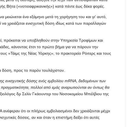
γής Βήτα («νοτιοαφρικανικής») κατά πέντε έως δέκα φορές.
α μειώνεται ένα εξάμηνο μετά τη χορήγηση του και γι' αυτό,
ί να χρειάζεται ενισχυτική δόση ιδίως κατά των παραλλαγών
θεί, πρόκειται να υποβληθούν στην Υπηρεσία Τροφίμων και
δες, κάνοντας έτσι το πρώτο βήμα για να πάρουν την
ους «Τάιμς της Νέας Υόρκης», το πρακτορείο Ρόιτερς και τους
ρα δόση, προς το παρόν τουλάχιστον.
ίτης ενισχυτικής δόσης ενός εμβολίου mRNA, δεδομένων των
πραγματικότητα, πολλοί από εμάς αναρωτιούνται αν όντως θα
ιολόγος δρ Σελίν Γκάουντερ του Νοσοκομείου Μπέλβιου της
ανέφεραν ότι οι πλήρως εμβολιασμένοι δεν χρειάζονται μέχρι
σχυτικές δόσεις, αν και όταν η επιστήμη δείξει ότι αυτές