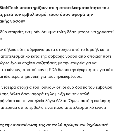
ι BioNTech υποστηρίζουν ότι η αποτελεσματικότητα του
ες μετά τον εμβολιασμό, τόσο όσον αφορά την
τικής νόσου»
.
ο εταιρείες εκτιμούν ότι «μια τρίτη δόση μπορεί να χρειαστεί
».
ν δήλωσε ότι, σύμφωνα με τα στοιχεία από το Ισραήλ και τη
% αποτελεσματικό κατά της σοβαρής νόσου από οποιαδήποτε
ρες έχουν αρχίσει συζητήσεις με την εταιρεία για να
 το κάνουν, προτού καν η FDA δώσει την έγκριση της για κάτι
αι ιδιαίτερα σημαντική για τους ηλικιωμένους.
νεότερα στοιχεία του Ιουνίου- ότι οι δύο δόσεις του εμβολίου
 της Δέλτα όσον αφορά τη λοίμωξη και την απλή
ή νόσο και τη νοσηλεία λόγω Δέλτα. Όμως αυτή η εκτίμηση
μπεράνει ότι το εμβόλιο είναι πολύ αποτελεσματικό έναντι
τας την ανακοίνωση της σε πολύ πρώιμα και 'αχώνευτα'