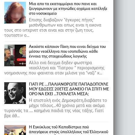
Μια απο τα εκατομμύρια που πανε και
ζευγαρωνουν με κτηνώδες αγρίμια κατέληξε
στο νοσοκομείο
Επισης διαβαζουν "έγκυρες πήγες"
μισάνθρωπων και οπως ειναι η εικονα
τους στο ιντερνετ ετσι ειναι και στην ζωη τους,
τουτεστιν ο...
Ακούστε κάποιον Γάκη που ειναι δείγμα του
μέσου νεοέλληνα που ισοπεδώνει κάθε
έννοια της στοιχειώδους λογικής
Αλλο ενα δειγμα δηδεν φωστηρα
νεοελληνα και "Γιατρου " περιορισμενης
νοημοσυνης που φαινεται οταν μιλανε για "ναζι" κ...
ΓΙΑΤΙ ΡΕ ....ΠΑΛΙΑΝΘΡΩΠΕ ΠΑΠΑΔΟΠΟΥΛΕ
ΜΟΥ ΕΔΩΣΕΣ 20ΕΤΕΣ ΔΑΝΕΙΟ ΓΙΑ ΣΠΙΤΙ ΜΕ
ΟΡΟ ΝΑ ΕΧΕΙ ...ΤΟΥΑΛΕΤΑ ΜΕΣΑ;
Η επιστολή ενός Δημοκράτη,διαβάστε το
μέχρι τέλους...40 χρόνια μετά και ακόμα
τυραννάς τα .... καημένα παιδιά της νέας τάξης. Γιατί
βρε άθ...
Ἡ Ἐγκύκλιος τοῦ Καποδίστρια ποὺ
ἀπαγόρευε στοὺς ὑπαλλήλους τοῦ Ἑλληνικοῦ