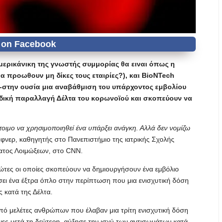
 αμερικάνικη της γνωστής συμμορίας θα ειναι όπως η
 προωθουν μη δίκες τους εταιρίες?), και BioNTech
-στην ουσία μια αναβάθμιση του υπάρχοντος εμβολίου
 ινδική παραλλαγή Δέλτα του κορωνοϊού και σκοπεύουν να
έτοιμο να χρησιμοποιηθεί ένα υπάρξει ανάγκη. Αλλά δεν νομίζω
άφνερ, καθηγητής στο Πανεπιστήμιο της ιατρικής Σχολής
ύματος Λοιμώξεων, στο CNN.
 πρώτες οι οποίες σκοπεύουν να δημιουργήσουν ένα εμβόλιο
έσει ένα έξτρα όπλο στην περίπτωση που μια ενισχυτική δόση
 κατά της Δέλτα.
ό μελέτες ανθρώπων που έλαβαν μια τρίτη ενισχυτική δόση
νες μετά τη δεύτερη, αύξησε την ισχύ των αντισωμάτων κατά