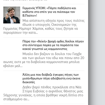
Γερμανός ΥΠΟΙΚ: «Πάρτε ποδήλατο και
καθίστε στο σπίτι για να πιέσουμε τον
Β.Πούτιν»!
Μια απίστευτη οδηγία προς τους πολίτες
έδωσε ο υπουργός Οικονομικών της
Γερμανίας Ρόμπερτ Χάμπεκ, καθώς τους ζήτησε να
περιορίσουν την κατα...
Πάρα την «θεϊκή» βροχή ορδες δούλοι πήγαν
στο σύνταγμα παρέα με τα παράσιτα του
κακού γνωστοί ως κομμουνιστες
Μυαλο δεν βαζουν οι δουλοι του Γιαχβε
και των φυλων του εδω και πανω απο 20
αιωνες ουτε με τα διαβολικα κομμουνιστικα μπολια
εβαλαν μαλ...
Άλλη μια που διάβαζε έγκυρες πήγες των
μισάνθρωπων πήγε αδιάβαστη ενώ έκανε
διακοπές
Δηθεν βαρύ πένθος προκάλεσε στα Νέα
Στύρα Ευβοίας ο αιφνίδιος θάνατος μιας
56χρονης γυναίκας, η οποία βρέθηκε νεκρή δίπλα στο
σταθμευμένο αυ...