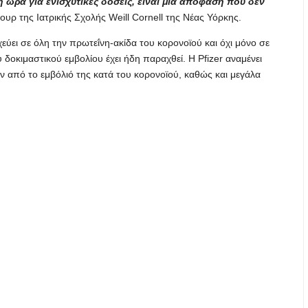
ή ώρα για ενισχυτικές δόσεις, είναι μια απόφαση που δεν
ουρ της Ιατρικής Σχολής Weill Cornell της Νέας Υόρκης.
εύει σε όλη την πρωτεΐνη-ακίδα του κορονοϊού και όχι μόνο σε
οκιμαστικού εμβολίου έχει ήδη παραχθεί. Η Pfizer αναμένει
 από το εμβόλιό της κατά του κορονοϊού, καθώς και μεγάλα