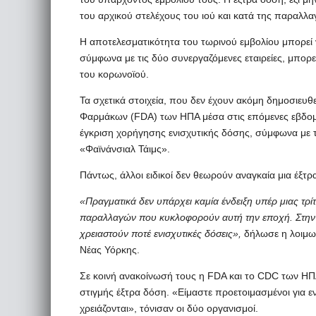
του αρχικού στελέχους του ιού και κατά της παραλλα
Η αποτελεσματικότητα του τωρινού εμβολίου μπορεί ν
σύμφωνα με τις δύο συνεργαζόμενες εταιρείες, μπορε
του κορωνοϊού.
Τα σχετικά στοιχεία, που δεν έχουν ακόμη δημοσιευ
Φαρμάκων (FDA) των ΗΠΑ μέσα στις επόμενες εβδομά
έγκριση χορήγησης ενισχυτικής δόσης, σύμφωνα με τ
«Φαϊνάνσιαλ Τάιμς».
Πάντως, άλλοι ειδικοί δεν θεωρούν αναγκαία μια έξτ
«Πραγματικά δεν υπάρχει καμία ένδειξη υπέρ μιας τρ
παραλλαγών που κυκλοφορούν αυτή την εποχή. Στην 
χρειαστούν ποτέ ενισχυτικές δόσεις»,
δήλωσε η λοιμωξ
Νέας Υόρκης.
Σε κοινή ανακοίνωσή τους η FDA και το CDC των ΗΠΑ 
στιγμής έξτρα δόση. «Είμαστε προετοιμασμένοι για ενι
χρειάζονται», τόνισαν οι δύο οργανισμοί.