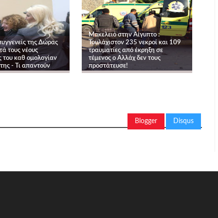
Μακελειό στην Αίγυπτο :
συγγενείς της Δώρας
Τουλάχιστον 235 νεκροί και 109
τά τους νέους
τραυματίες από έκρηξη σε
ς του καθ ομολογίαν
τέμενος ο Αλλάχ δεν τους
της - Τι απαντούν
προστάτευσε!
Blogger
Disqus