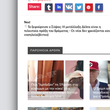
Share:
Next
Το ξεφούρνισε ο Σύψας: Η μετάλλαξη Δέλτα είναι η
τελευταία πράξη του δράματος - Οι νέοι δεν χρειάζονται κα
νοσηλεία(βίντεο)
ΠΑΡΟΜΟΙΑ ΑΡΘΡΑ
Πώς “έμπλεξαν” τη 19χρονη στο
κύκλωμα με την κόκα! όλοι
Ο Τραμπ απ
έπεσαν απο τα σύννεφα δεν είχε
περιοδικού 
δώσει δικαίωμα λένε
για «Πρόσω